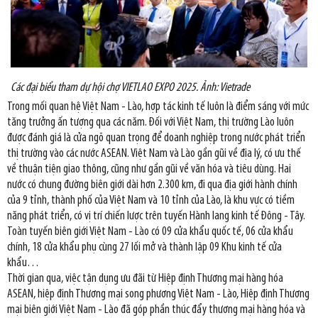
Các đại biểu tham dự hội chợ VIETLAO EXPO 2025. Ảnh: Vietrade
Trong mối quan hệ Việt Nam - Lào, hợp tác kinh tế luôn là điểm sáng với mức
tăng trưởng ấn tượng qua các năm. Đối với Việt Nam, thị trường Lào luôn
được đánh giá là cửa ngõ quan trọng để doanh nghiệp trong nước phát triển
thị trường vào các nước ASEAN. Việt Nam và Lào gần gũi về địa lý, có ưu thế
về thuận tiện giao thông, cũng như gần gũi về văn hóa và tiêu dùng. Hai
nước có chung đường biên giới dài hơn 2.300 km, đi qua địa giới hành chính
của 9 tỉnh, thành phố của Việt Nam và 10 tỉnh của Lào, là khu vực có tiềm
năng phát triển, có vị trí chiến lược trên tuyến Hành lang kinh tế Đông - Tây.
Toàn tuyến biên giới Việt Nam - Lào có 09 cửa khẩu quốc tế, 06 cửa khẩu
chính, 18 cửa khẩu phụ cùng 27 lối mở và thành lập 09 Khu kinh tế cửa
khẩu…
Thời gian qua, việc tận dụng ưu đãi từ Hiệp định Thương mại hàng hóa
ASEAN, hiệp định Thương mại song phương Việt Nam - Lào, Hiệp định Thương
mại biên giới Việt Nam - Lào đã góp phần thúc đẩy thương mại hàng hóa và