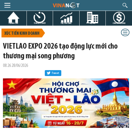
TRANG CHỦ
TIN GIỜ CHÓT
THỊ TRƯỜNG
DỰ ÁN
CHỨNG KHOÁN
XÚC TIẾN KINH DOANH
VIETLAO EXPO 2026 tạo động lực mới cho
thương mại song phương
08:26 28/06/2026
Tweet