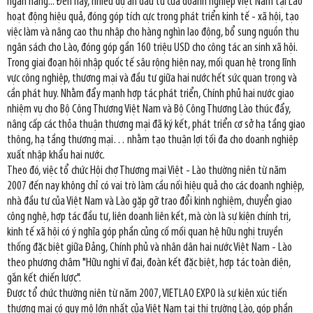
ngân hàng... Đến nay, nhiều dự án đầu tư của doanh nghiệp Việt Nam tại Lào
hoạt động hiệu quả, đóng góp tích cực trong phát triển kinh tế - xã hội, tạo
việc làm và nâng cao thu nhập cho hàng nghìn lao động, bổ sung nguồn thu
ngân sách cho Lào, đóng góp gần 160 triệu USD cho công tác an sinh xã hội.
Trong giai đoạn hội nhập quốc tế sâu rộng hiện nay, mối quan hệ trong lĩnh
vực công nghiệp, thương mại và đầu tư giữa hai nước hết sức quan trọng và
cần phát huy. Nhằm đẩy mạnh hợp tác phát triển, Chính phủ hai nước giao
nhiệm vụ cho Bộ Công Thương Việt Nam và Bộ Công Thương Lào thúc đẩy,
nâng cấp các thỏa thuận thương mại đã ký kết, phát triển cơ sở hạ tầng giao
thông, hạ tầng thương mại… nhằm tạo thuận lợi tối đa cho doanh nghiệp
xuất nhập khẩu hai nước.
Theo đó, việc tổ chức Hội chợ Thương mại Việt - Lào thường niên từ năm
2007 đến nay không chỉ có vai trò làm cầu nối hiệu quả cho các doanh nghiệp,
nhà đầu tư của Việt Nam và Lào gặp gỡ trao đổi kinh nghiệm, chuyển giao
công nghệ, hợp tác đầu tư, liên doanh liên kết, mà còn là sự kiện chính trị,
kinh tế xã hội có ý nghĩa góp phần củng cố mối quan hệ hữu nghị truyền
thống đặc biệt giữa Đảng, Chính phủ và nhân dân hai nước Việt Nam - Lào
theo phương châm "Hữu nghị vĩ đại, đoàn kết đặc biệt, hợp tác toàn diện,
gắn kết chiến lược".
Được tổ chức thường niên từ năm 2007, VIETLAO EXPO là sự kiện xúc tiến
thương mại có quy mô lớn nhất của Việt Nam tại thị trường Lào, góp phần