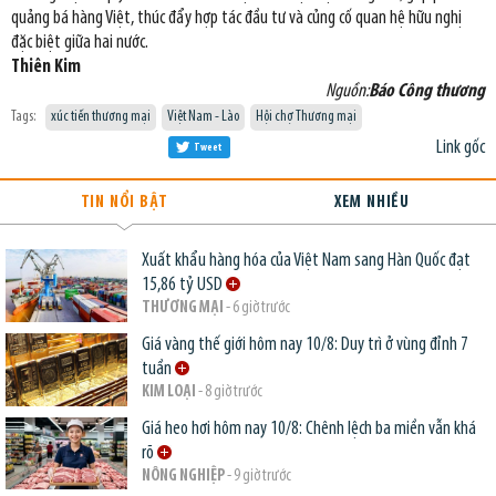
quảng bá hàng Việt, thúc đẩy hợp tác đầu tư và củng cố quan hệ hữu nghị
đặc biệt giữa hai nước.
Thiên Kim
Nguồn:
Báo Công thương
Tags:
xúc tiến thương mại
Việt Nam - Lào
Hội chợ Thương mại
Link gốc
Tweet
TIN NỔI BẬT
XEM NHIỀU
Xuất khẩu hàng hóa của Việt Nam sang Hàn Quốc đạt
15,86 tỷ USD
THƯƠNG MẠI
- 6 giờ trước
Giá vàng thế giới hôm nay 10/8: Duy trì ở vùng đỉnh 7
tuần
KIM LOẠI
- 8 giờ trước
Giá heo hơi hôm nay 10/8: Chênh lệch ba miền vẫn khá
rõ
NÔNG NGHIỆP
- 9 giờ trước