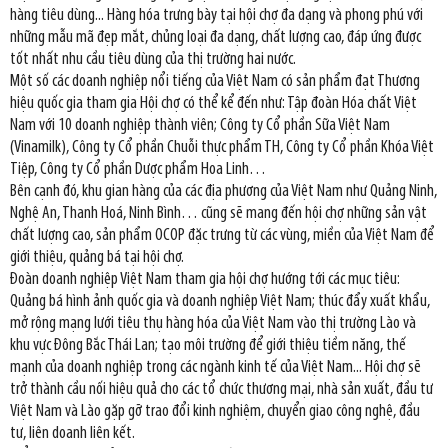
hàng tiêu dùng... Hàng hóa trưng bày tại hội chợ đa dạng và phong phú với
những mẫu mã đẹp mắt, chủng loại đa dạng, chất lượng cao, đáp ứng được
tốt nhất nhu cầu tiêu dùng của thị trường hai nước.
Một số các doanh nghiệp nổi tiếng của Việt Nam có sản phẩm đạt Thương
hiệu quốc gia tham gia Hội chợ có thể kể đến như: Tập đoàn Hóa chất Việt
Nam với 10 doanh nghiệp thành viên; Công ty Cổ phần Sữa Việt Nam
(Vinamilk), Công ty Cổ phần Chuỗi thực phẩm TH, Công ty Cổ phần Khóa Việt
Tiệp, Công ty Cổ phần Dược phẩm Hoa Linh…
Bên cạnh đó, khu gian hàng của các địa phương của Việt Nam như Quảng Ninh,
Nghệ An, Thanh Hoá, Ninh Bình… cũng sẽ mang đến hội chợ những sản vật
chất lượng cao, sản phẩm OCOP đặc trưng từ các vùng, miền của Việt Nam để
giới thiệu, quảng bá tại hội chợ.
Đoàn doanh nghiệp Việt Nam tham gia hội chợ hướng tới các mục tiêu:
Quảng bá hình ảnh quốc gia và doanh nghiệp Việt Nam; thúc đẩy xuất khẩu,
mở rộng mạng lưới tiêu thụ hàng hóa của Việt Nam vào thị trường Lào và
khu vực Đông Bắc Thái Lan; tạo môi trường để giới thiệu tiềm năng, thế
mạnh của doanh nghiệp trong các ngành kinh tế của Việt Nam... Hội chợ sẽ
trở thành cầu nối hiệu quả cho các tổ chức thương mại, nhà sản xuất, đầu tư
Việt Nam và Lào gặp gỡ trao đổi kinh nghiệm, chuyển giao công nghệ, đầu
tư, liên doanh liên kết.