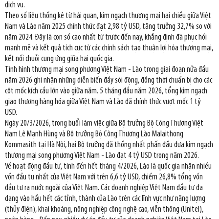
dịch vụ.
Theo số liệu thống kê từ hải quan, kim ngạch thương mại hai chiều giữa Việt
Nam và Lào năm 2025 chính thức đạt 2,98 tỷ USD, tăng trưởng 32,7% so với
năm 2024. Đây là con số cao nhất từ trước đến nay, khẳng định đà phục hồi
mạnh mẽ và kết quả tích cực từ các chính sách tạo thuận lợi hóa thương mại,
kết nối chuỗi cung ứng giữa hai quốc gia.
Tình hình thương mại song phương Việt Nam - Lào trong giai đoạn nửa đầu
năm 2026 ghi nhận những diễn biến đầy sôi động, đồng thời chuẩn bị cho các
cột mốc kích cầu lớn vào giữa năm. 5 tháng đầu năm 2026, tổng kim ngạch
giao thương hàng hóa giữa Việt Nam và Lào đã chính thức vượt mốc 1 tỷ
USD.
Ngày 20/3/2026, trong buổi làm việc giữa Bộ trưởng Bộ Công Thương Việt
Nam Lê Mạnh Hùng và Bộ trưởng Bộ Công Thương Lào Malaithong
Kommasith tại Hà Nội, hai Bộ trưởng đã thống nhất phấn đấu đưa kim ngạch
thương mại song phương Việt Nam - Lào đạt 4 tỷ USD trong năm 2026.
Về hoạt động đầu tư, tính đến hết tháng 4/2026, Lào là quốc gia nhận nhiều
vốn đầu tư nhất của Việt Nam với trên 6,6 tỷ USD, chiếm 26,8% tổng vốn
đầu tư ra nước ngoài của Việt Nam. Các doanh nghiệp Việt Nam đầu tư đa
dạng vào hầu hết các tỉnh, thành của Lào trên các lĩnh vực như năng lượng
(thủy điện), khai khoáng, nông nghiệp công nghệ cao, viễn thông (Unitel),