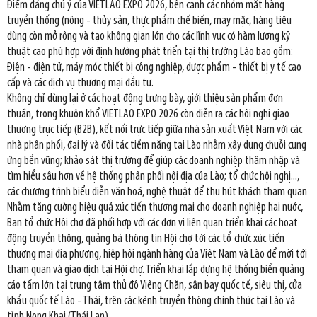
Điểm đáng chú ý của VIETLAO EXPO 2026, bên cạnh các nhóm mặt hàng
truyền thống (nông - thủy sản, thực phẩm chế biến, may mặc, hàng tiêu
dùng còn mở rộng và tạo không gian lớn cho các lĩnh vực có hàm lượng kỹ
thuật cao phù hợp với định hướng phát triển tại thị trường Lào bao gồm:
Điện - điện tử, máy móc thiết bị công nghiệp, dược phẩm - thiết bị y tế cao
cấp và các dịch vụ thương mại đầu tư.
Không chỉ dừng lại ở các hoạt động trưng bày, giới thiệu sản phẩm đơn
thuần, trong khuôn khổ VIETLAO EXPO 2026 còn diễn ra các hội nghị giao
thương trực tiếp (B2B), kết nối trực tiếp giữa nhà sản xuất Việt Nam với các
nhà phân phối, đại lý và đối tác tiềm năng tại Lào nhằm xây dựng chuỗi cung
ứng bền vững; khảo sát thị trường để giúp các doanh nghiệp thâm nhập và
tìm hiểu sâu hơn về hệ thống phân phối nội địa của Lào; tổ chức hội nghị...,
các chương trình biểu diễn văn hoá, nghệ thuật để thu hút khách tham quan
Nhằm tăng cường hiệu quả xúc tiến thương mại cho doanh nghiệp hai nước,
Ban tổ chức Hội chợ đã phối hợp với các đơn vị liên quan triển khai các hoạt
động truyền thông, quảng bá thông tin Hội chợ tới các tổ chức xúc tiến
thương mại địa phương, hiệp hội ngành hàng của Việt Nam và Lào để mời tới
tham quan và giao dịch tại Hội chợ. Triển khai lắp dựng hệ thống biển quảng
cáo tấm lớn tại trung tâm thủ đô Viêng Chăn, sân bay quốc tế, siêu thị, cửa
khẩu quốc tế Lào - Thái, trên các kênh truyền thông chính thức tại Lào và
tỉnh Nong Khai (Thái Lan)...