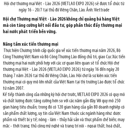
Hội chợ thương mại Việt - Lào 2026 (VIETLAO EXPO 2026) sẽ được tổ chức từ
ngày 16 - 20/7 tại thủ đô Viêng Chăn, Lào. Ảnh: Viettrade
Hội chợ Thương mại Việt - Lào 2026 không chỉ quảng bá hàng Việt
mà còn tăng cường kết nối đầu tư, góp phần thúc đẩy thương mại
hai nước phát triển bền vững.
Nâng tầm xúc tiến thương mại
Thực hiện Chương trình cấp quốc gia về xúc tiến thương mại năm 2026, Bộ
Công Thương Việt Nam và Bộ Công Thương Lào đồng chủ trì, giao Cục Xúc tiến
thương mại hai nước phối hợp với các cơ quan liên quan sẽ tổ chức Hội chợ
thương mại Việt - Lào 2026 (VIETLAO EXPO 2026) từ ngày 16 đến ngày 20
tháng 7 năm 2026 tại thủ đô Viêng Chăn, Lào. Hội chợ là sự kiện xúc tiến
thương mại có quy mô lớn nhất của Việt Nam tại thị trường Lào được tổ chức
từ năm 2007.
Kế tiếp thành công của những kỳ hội chợ trước, VIETLAO EXPO 2026 có quy mô
và chất lượng được tăng cường hơn so với các năm gần đây. Với quy mô 250
gian hàng tiêu chuẩn; trong đó có 120 gian hàng của gần 80 doanh nghiệp có
sản phẩm chất lượng, uy tín của Việt Nam thuộc các ngành hàng như: dược
phẩm và thiết bị y tế; nông - lâm - thủy hải sản và thực phẩm chế biến; may
mặc - thời trang; thủ công mỹ nghệ và trang trí nội - ngoại thất; hoá chất,