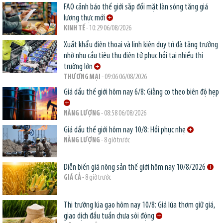
FAO cảnh báo thế giới sắp đối mặt làn sóng tăng giá
lương thực mới
KINH TẾ
- 10:29 06/08/2026
Xuất khẩu điện thoại và linh kiện duy trì đà tăng trưởng
nhờ nhu cầu tiêu thụ điện tử phục hồi tại nhiều thị
trường lớn
THƯƠNG MẠI
- 09:06 06/08/2026
Giá dầu thế giới hôm nay 6/8: Giằng co theo biên độ hẹp
NĂNG LƯỢNG
- 08:58 06/08/2026
Giá dầu thế giới hôm nay 10/8: Hồi phục nhẹ
NĂNG LƯỢNG
- 8 giờ trước
Diễn biến giá nông sản thế giới hôm nay 10/8/2026
GIÁ CẢ
- 8 giờ trước
Thị trường lúa gạo hôm nay 10/8: Giá lúa thơm giữ giá,
giao dịch đầu tuần chưa sôi động