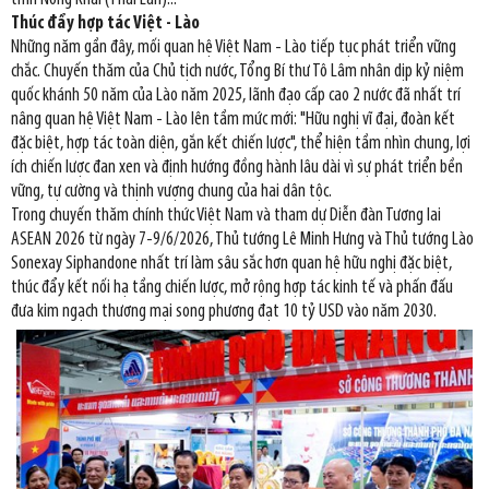
Thúc đẩy hợp tác Việt - Lào
Những năm gần đây, mối quan hệ Việt Nam - Lào tiếp tục phát triển vững
chắc. Chuyến thăm của Chủ tịch nước, Tổng Bí thư Tô Lâm nhân dịp kỷ niệm
quốc khánh 50 năm của Lào năm 2025, lãnh đạo cấp cao 2 nước đã nhất trí
nâng quan hệ Việt Nam - Lào lên tầm mức mới: "Hữu nghị vĩ đại, đoàn kết
đặc biệt, hợp tác toàn diện, gắn kết chiến lược", thể hiện tầm nhìn chung, lợi
ích chiến lược đan xen và định hướng đồng hành lâu dài vì sự phát triển bền
vững, tự cường và thịnh vượng chung của hai dân tộc.
Trong chuyến thăm chính thức Việt Nam và tham dự Diễn đàn Tương lai
ASEAN 2026 từ ngày 7-9/6/2026, Thủ tướng Lê Minh Hưng và Thủ tướng Lào
Sonexay Siphandone nhất trí làm sâu sắc hơn quan hệ hữu nghị đặc biệt,
thúc đẩy kết nối hạ tầng chiến lược, mở rộng hợp tác kinh tế và phấn đấu
đưa kim ngạch thương mại song phương đạt 10 tỷ USD vào năm 2030.