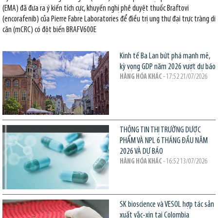
(EMA) đã đưa ra ý kiến tích cực, khuyến nghị phê duyệt thuốc Braftovi
(encorafenib) của Pierre Fabre Laboratories để điều trị ung thư đại trực tràng di
căn (mCRC) có đột biến BRAFV600E
Kinh tế Ba Lan bứt phá mạnh mẽ,
kỳ vọng GDP năm 2026 vượt dự báo
HÀNG HÓA KHÁC
- 17:52 21/07/2026
THÔNG TIN THỊ TRƯỜNG DƯỢC
PHẨM VÀ NPL 6 THÁNG ĐẦU NĂM
2026 VÀ DỰ BÁO
HÀNG HÓA KHÁC
- 16:52 13/07/2026
SK bioscience và VESOL hợp tác sản
xuất vắc-xin tại Colombia