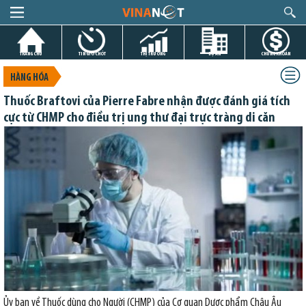
TRANG CHỦ
TIN GIỜ CHÓT
THỊ TRƯỜNG
DỰ ÁN
CHỨNG KHOÁN
HÀNG HÓA
Thuốc Braftovi của Pierre Fabre nhận được đánh giá tích
cực từ CHMP cho điều trị ung thư đại trực tràng di căn
Ủy ban về Thuốc dùng cho Người (CHMP) của Cơ quan Dược phẩm Châu Âu