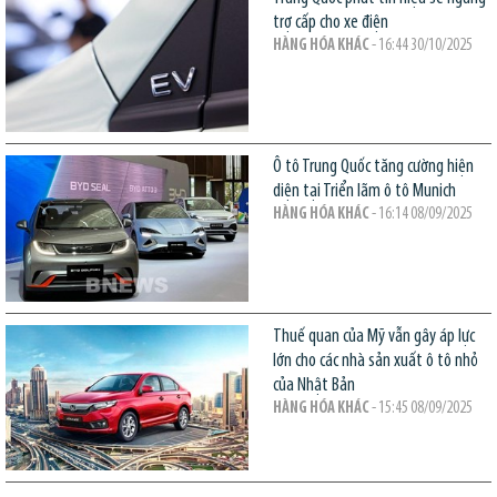
trợ cấp cho xe điện
HÀNG HÓA KHÁC
- 16:44 30/10/2025
Ô tô Trung Quốc tăng cường hiện
diện tại Triển lãm ô tô Munich
HÀNG HÓA KHÁC
- 16:14 08/09/2025
Thuế quan của Mỹ vẫn gây áp lực
lớn cho các nhà sản xuất ô tô nhỏ
của Nhật Bản
HÀNG HÓA KHÁC
- 15:45 08/09/2025