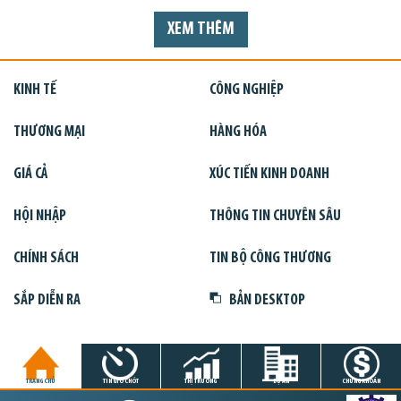
XEM THÊM
KINH TẾ
CÔNG NGHIỆP
THƯƠNG MẠI
HÀNG HÓA
GIÁ CẢ
XÚC TIẾN KINH DOANH
HỘI NHẬP
THÔNG TIN CHUYÊN SÂU
CHÍNH SÁCH
TIN BỘ CÔNG THƯƠNG
SẮP DIỄN RA
BẢN DESKTOP
TRANG CHỦ
TIN GIỜ CHÓT
THỊ TRƯỜNG
DỰ ÁN
CHỨNG KHOÁN