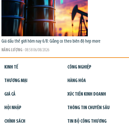
Giá dầu thế giới hôm nay 6/8: Giằng co theo biên độ hẹp
more
NĂNG LƯỢNG
- 08:58 06/08/2026
KINH TẾ
CÔNG NGHIỆP
THƯƠNG MẠI
HÀNG HÓA
GIÁ CẢ
XÚC TIẾN KINH DOANH
HỘI NHẬP
THÔNG TIN CHUYÊN SÂU
CHÍNH SÁCH
TIN BỘ CÔNG THƯƠNG