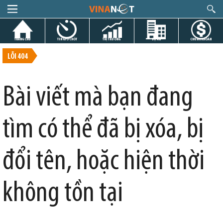
TRANG CHỦ
TIN GIỜ CHÓT
THỊ TRƯỜNG
DỰ ÁN
CHỨNG KHOÁN
LỖI 404
Bài viết mà bạn đang
tìm có thể đã bị xóa, bị
đổi tên, hoặc hiện thời
không tồn tại