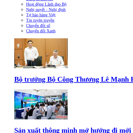
Hoạt động Lãnh đạo Bộ
Nghị quyết - Nghị định
Tự hào hàng Việt
Tin tuyên truyền
Chuyển đổi số
Chuyển đổi Xanh
Bộ trưởng Bộ Công Thương Lê Mạnh Hùn
Sản xuất thông minh mở hướng đi mới 