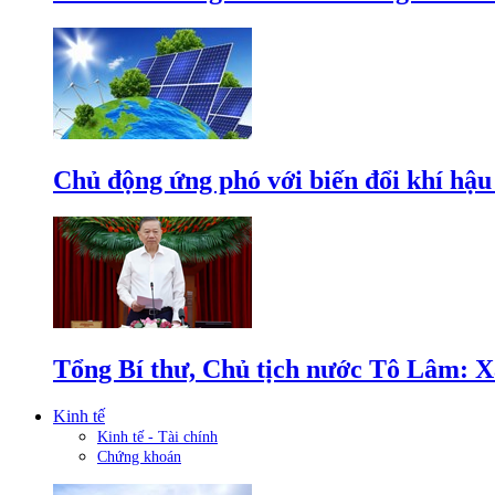
Chủ động ứng phó với biến đổi khí hậu
Tổng Bí thư, Chủ tịch nước Tô Lâm: Xâ
Kinh tế
Kinh tế - Tài chính
Chứng khoán