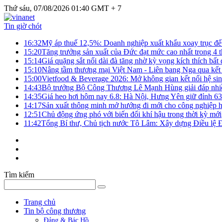
Thứ sáu, 07/08/2026 01:40 GMT + 7
Tin giờ chót
16:32
Mỹ áp thuế 12,5%: Doanh nghiệp xuất khẩu xoay trục để g
15:20
Tăng trưởng sản xuất của Đức đạt mức cao nhất trong 4 
15:14
Giá quặng sắt nối dài đà tăng nhờ kỳ vọng kích thích bấ
15:10
Nâng tầm thương mại Việt Nam - Liên bang Nga qua kết 
15:00
Vietfood & Beverage 2026: Mở không gian kết nối hệ si
14:43
Bộ trưởng Bộ Công Thương Lê Mạnh Hùng giải đáp nhiều 
14:35
Giá heo hơi hôm nay 6.8: Hà Nội, Hưng Yên giữ đỉnh 6
14:17
Sản xuất thông minh mở hướng đi mới cho công nghiệp h
12:51
Chủ động ứng phó với biến đổi khí hậu trong thời kỳ mới
11:42
Tổng Bí thư, Chủ tịch nước Tô Lâm: Xây dựng Điều lệ Đả
Tìm kiếm
Trang chủ
Tin bộ công thương
Đảng & Bác Hồ