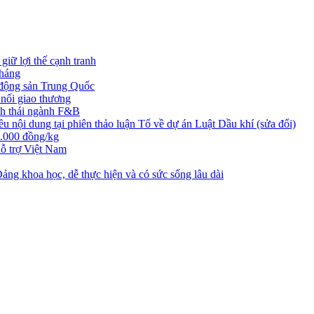
iữ lợi thế cạnh tranh
tháng
t động sản Trung Quốc
nối giao thương
nh thái ngành F&B
nội dung tại phiên thảo luận Tổ về dự án Luật Dầu khí (sửa đổi)
3.000 đồng/kg
ỗ trợ Việt Nam
ng khoa học, dễ thực hiện và có sức sống lâu dài