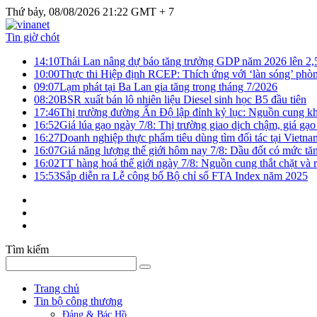
Thứ bảy, 08/08/2026 21:22 GMT + 7
Tin giờ chót
14:10
Thái Lan nâng dự báo tăng trưởng GDP năm 2026 lên 2
10:00
Thực thi Hiệp định RCEP: Thích ứng với ‘làn sóng’ phò
09:07
Lạm phát tại Ba Lan gia tăng trong tháng 7/2026
08:20
BSR xuất bán lô nhiên liệu Diesel sinh học B5 đầu tiên
17:46
Thị trường đường Ấn Độ lập đỉnh kỷ lục: Nguồn cung kha
16:52
Giá lúa gạo ngày 7/8: Thị trường giao dịch chậm, giá gạo
16:27
Doanh nghiệp thực phẩm tiêu dùng tìm đối tác tại Vietna
16:07
Giá năng lượng thế giới hôm nay 7/8: Dầu đốt có mức tăn
16:02
TT hàng hoá thế giới ngày 7/8: Nguồn cung thắt chặt và rủ
15:53
Sắp diễn ra Lễ công bố Bộ chỉ số FTA Index năm 2025
Tìm kiếm
Trang chủ
Tin bộ công thương
Đảng & Bác Hồ