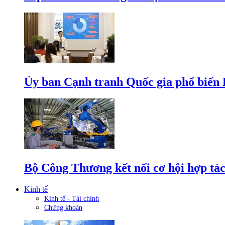
Ủy ban Cạnh tranh Quốc gia phổ biến L
Bộ Công Thương kết nối cơ hội hợp tác
Kinh tế
Kinh tế - Tài chính
Chứng khoán