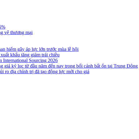
,5%
ng vệ thương mại
n hiếm gây áp lực lớn trước mùa lễ hội
 xuất khẩu tăng giảm trái chiều
m International Sourcing 2026
g giá kỷ lục từ đầu năm đến nay trong bối cảnh bất ổn tại Trung Đông
i ro địa chính trị đã tạo động lực mới cho giá