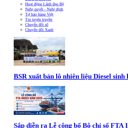
Hoạt động Lãnh đạo Bộ
Nghị quyết - Nghị định
Tự hào hàng Việt
Tin tuyên truyền
Chuyển đổi số
Chuyển đổi Xanh
BSR xuất bán lô nhiên liệu Diesel sinh
Sắp diễn ra Lễ công bố Bộ chỉ số FTA