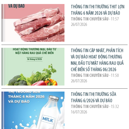
THÔNG TIN THỊ TRƯỜNG THỊT LỢN
THÁNG 6 NĂM 2026 VÀ DỰ BÁO
THÔNG TIN CHUYÊN SÂU
- 11:57
26/07/2026
THÔNG TIN CẬP NHẬT, PHÂN TÍCH
VÀ DỰ BÁO HOẠT ĐỘNG THƯƠNG
MẠI, ĐẦU TƯ MẶT HÀNG RAU QUẢ
CHẾ BIẾN SỐ THÁNG 06/2026
THÔNG TIN CHUYÊN SÂU
- 11:50
26/07/2026
THÔNG TIN THỊ TRƯỜNG SỮA
THÁNG 6/2026 VÀ DỰ BÁO
THÔNG TIN CHUYÊN SÂU
- 15:32
16/07/2026