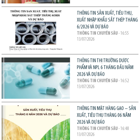
THÔNG TIN SẢN XUẤT, TIÊU THỤ,
XUẤT NHẬP KHẨU SẮT THÉP THÁNG
6/2026 VÀ DỰ BÁO
THÔNG TIN CHUYÊN SÂU
- 16:55
13/07/2026
THÔNG TIN THỊ TRƯỜNG DƯỢC
PHẨM VÀ NPL 6 THÁNG ĐẦU NĂM
2026 VÀ DỰ BÁO
THÔNG TIN CHUYÊN SÂU
- 16:52
13/07/2026
THÔNG TIN MẶT HÀNG GẠO – SẢN
XUẤT, TIÊU THỤ THÁNG 06 NĂM
2026 VÀ DỰ BÁO
THÔNG TIN CHUYÊN SÂU
- 16:48
13/07/2026