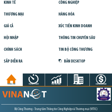
KINH TẾ
CÔNG NGHIỆP
THƯƠNG MẠI
HÀNG HÓA
GIÁ CẢ
XÚC TIẾN KINH DOANH
HỘI NHẬP
THÔNG TIN CHUYÊN SÂU
CHÍNH SÁCH
TIN BỘ CÔNG THƯƠNG
SẮP DIỄN RA
BẢN DESKTOP
TRANG CHỦ
TIN GIỜ CHÓT
THỊ TRƯỜNG
DỰ ÁN
CHỨNG KHOÁN
Bộ Công Thương - Trung tâm Thông tin Công Nghiệp và Thương mại (VITIC)