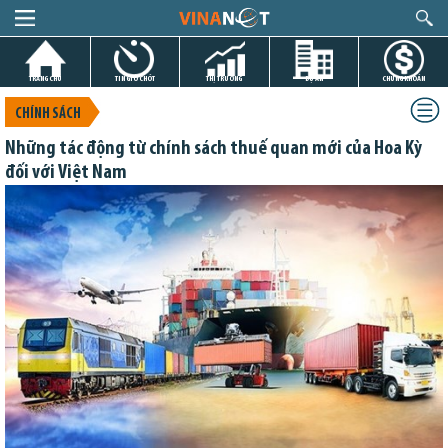
TRANG CHỦ
TIN GIỜ CHÓT
THỊ TRƯỜNG
DỰ ÁN
CHỨNG KHOÁN
CHÍNH SÁCH
Những tác động từ chính sách thuế quan mới của Hoa Kỳ
đối với Việt Nam