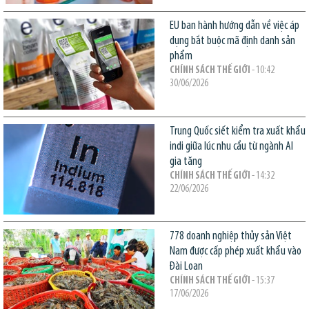
EU ban hành hướng dẫn về việc áp
dụng bắt buộc mã định danh sản
phẩm
CHÍNH SÁCH THẾ GIỚI
- 10:42
30/06/2026
Trung Quốc siết kiểm tra xuất khẩu
indi giữa lúc nhu cầu từ ngành AI
gia tăng
CHÍNH SÁCH THẾ GIỚI
- 14:32
22/06/2026
778 doanh nghiệp thủy sản Việt
Nam được cấp phép xuất khẩu vào
Đài Loan
CHÍNH SÁCH THẾ GIỚI
- 15:37
17/06/2026