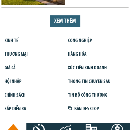
XEM THÊM
KINH TẾ
CÔNG NGHIỆP
THƯƠNG MẠI
HÀNG HÓA
GIÁ CẢ
XÚC TIẾN KINH DOANH
HỘI NHẬP
THÔNG TIN CHUYÊN SÂU
CHÍNH SÁCH
TIN BỘ CÔNG THƯƠNG
SẮP DIỄN RA
BẢN DESKTOP