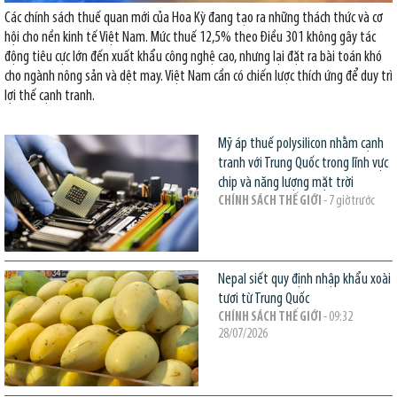
Các chính sách thuế quan mới của Hoa Kỳ đang tạo ra những thách thức và cơ
hội cho nền kinh tế Việt Nam. Mức thuế 12,5% theo Điều 301 không gây tác
động tiêu cực lớn đến xuất khẩu công nghệ cao, nhưng lại đặt ra bài toán khó
cho ngành nông sản và dệt may. Việt Nam cần có chiến lược thích ứng để duy trì
lợi thế cạnh tranh.
Mỹ áp thuế polysilicon nhằm cạnh
tranh với Trung Quốc trong lĩnh vực
chip và năng lượng mặt trời
CHÍNH SÁCH THẾ GIỚI
- 7 giờ trước
Nepal siết quy định nhập khẩu xoài
tươi từ Trung Quốc
CHÍNH SÁCH THẾ GIỚI
- 09:32
28/07/2026