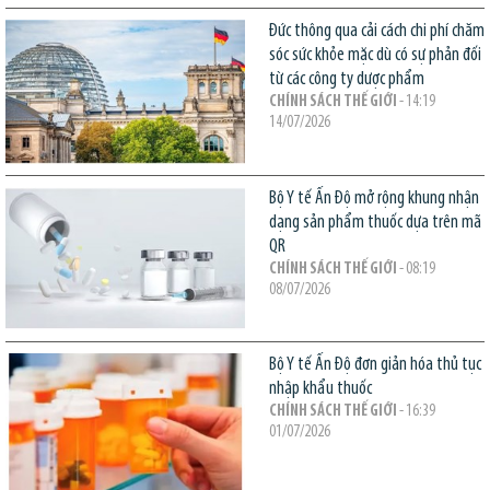
Đức thông qua cải cách chi phí chăm
sóc sức khỏe mặc dù có sự phản đối
từ các công ty dược phẩm
CHÍNH SÁCH THẾ GIỚI
- 14:19
14/07/2026
Bộ Y tế Ấn Độ mở rộng khung nhận
dạng sản phẩm thuốc dựa trên mã
QR
CHÍNH SÁCH THẾ GIỚI
- 08:19
08/07/2026
Bộ Y tế Ấn Độ đơn giản hóa thủ tục
nhập khẩu thuốc
CHÍNH SÁCH THẾ GIỚI
- 16:39
01/07/2026