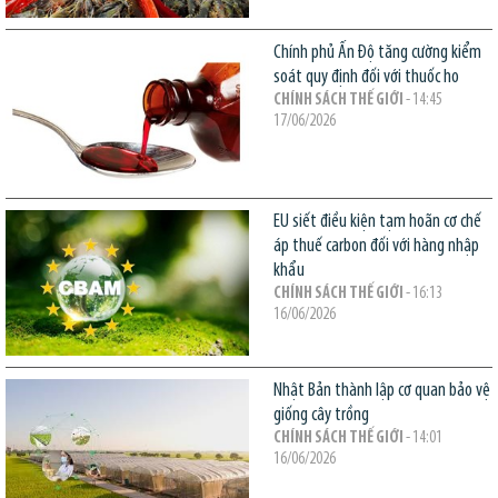
Chính phủ Ấn Độ tăng cường kiểm
soát quy định đối với thuốc ho
CHÍNH SÁCH THẾ GIỚI
- 14:45
17/06/2026
EU siết điều kiện tạm hoãn cơ chế
áp thuế carbon đối với hàng nhập
khẩu
CHÍNH SÁCH THẾ GIỚI
- 16:13
16/06/2026
Nhật Bản thành lập cơ quan bảo vệ
giống cây trồng
CHÍNH SÁCH THẾ GIỚI
- 14:01
16/06/2026