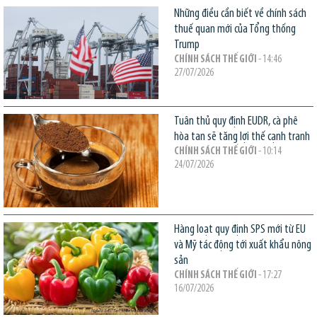
Những điều cần biết về chính sách
thuế quan mới của Tổng thống
Trump
CHÍNH SÁCH THẾ GIỚI
- 14:46
27/07/2026
Tuân thủ quy định EUDR, cà phê
hòa tan sẽ tăng lợi thế cạnh tranh
CHÍNH SÁCH THẾ GIỚI
- 10:14
24/07/2026
Hàng loạt quy định SPS mới từ EU
và Mỹ tác động tới xuất khẩu nông
sản
CHÍNH SÁCH THẾ GIỚI
- 17:27
16/07/2026