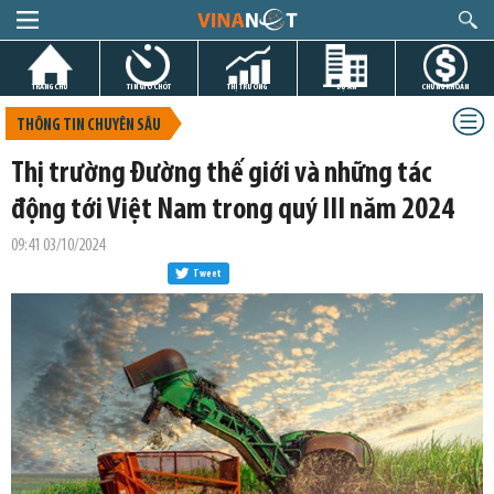
TRANG CHỦ
TIN GIỜ CHÓT
THỊ TRƯỜNG
DỰ ÁN
CHỨNG KHOÁN
THÔNG TIN CHUYÊN SÂU
Thị trường Đường thế giới và những tác
động tới Việt Nam trong quý III năm 2024
09:41 03/10/2024
Tweet