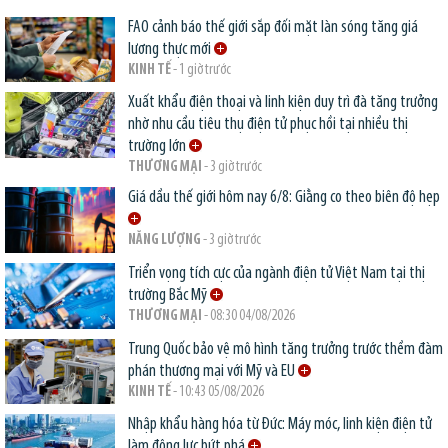
FAO cảnh báo thế giới sắp đối mặt làn sóng tăng giá
lương thực mới
KINH TẾ
- 1 giờ trước
Xuất khẩu điện thoại và linh kiện duy trì đà tăng trưởng
nhờ nhu cầu tiêu thụ điện tử phục hồi tại nhiều thị
trường lớn
THƯƠNG MẠI
- 3 giờ trước
Giá dầu thế giới hôm nay 6/8: Giằng co theo biên độ hẹp
NĂNG LƯỢNG
- 3 giờ trước
Triển vọng tích cực của ngành điện tử Việt Nam tại thị
trường Bắc Mỹ
THƯƠNG MẠI
- 08:30 04/08/2026
Trung Quốc bảo vệ mô hình tăng trưởng trước thềm đàm
phán thương mại với Mỹ và EU
KINH TẾ
- 10:43 05/08/2026
Nhập khẩu hàng hóa từ Đức: Máy móc, linh kiện điện tử
làm động lực bứt phá