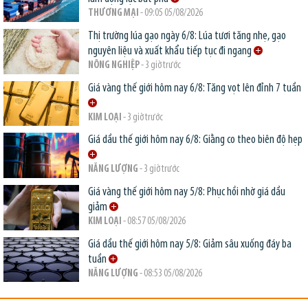
THƯƠNG MẠI
- 09:05 05/08/2026
Thị trường lúa gạo ngày 6/8: Lúa tươi tăng nhẹ, gạo
nguyên liệu và xuất khẩu tiếp tục đi ngang
NÔNG NGHIỆP
- 3 giờ trước
Giá vàng thế giới hôm nay 6/8: Tăng vọt lên đỉnh 7 tuần
KIM LOẠI
- 3 giờ trước
Giá dầu thế giới hôm nay 6/8: Giằng co theo biên độ hẹp
NĂNG LƯỢNG
- 3 giờ trước
Giá vàng thế giới hôm nay 5/8: Phục hồi nhờ giá dầu
giảm
KIM LOẠI
- 08:57 05/08/2026
Giá dầu thế giới hôm nay 5/8: Giảm sâu xuống đáy ba
tuần
NĂNG LƯỢNG
- 08:53 05/08/2026