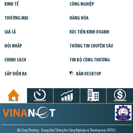
KINH TẾ
CÔNG NGHIỆP
THƯƠNG MẠI
HÀNG HÓA
GIÁ CẢ
XÚC TIẾN KINH DOANH
HỘI NHẬP
THÔNG TIN CHUYÊN SÂU
CHÍNH SÁCH
TIN BỘ CÔNG THƯƠNG
SẮP DIỄN RA
BẢN DESKTOP
TRANG CHỦ
TIN GIỜ CHÓT
THỊ TRƯỜNG
DỰ ÁN
CHỨNG KHOÁN
Bộ Công Thương - Trung tâm Thông tin Công Nghiệp và Thương mại (VITIC)