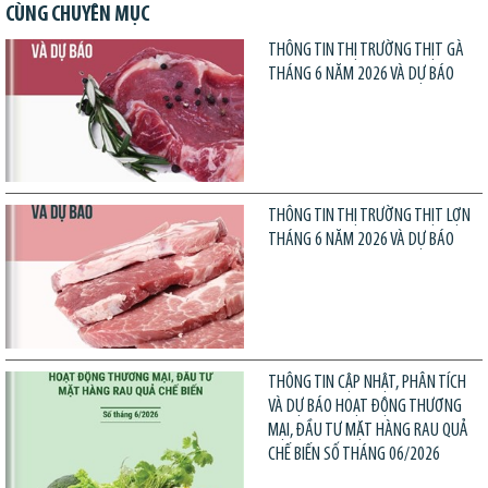
CÙNG CHUYÊN MỤC
THÔNG TIN THỊ TRƯỜNG THỊT GÀ
THÁNG 6 NĂM 2026 VÀ DỰ BÁO
THÔNG TIN THỊ TRƯỜNG THỊT LỢN
THÁNG 6 NĂM 2026 VÀ DỰ BÁO
THÔNG TIN CẬP NHẬT, PHÂN TÍCH
VÀ DỰ BÁO HOẠT ĐỘNG THƯƠNG
MẠI, ĐẦU TƯ MẶT HÀNG RAU QUẢ
CHẾ BIẾN SỐ THÁNG 06/2026