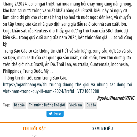
tháng 2/2024, do lo ngại thiệt hại mùa màng bởi cháy rừng cùng nắng nóng,
khô hạn tại nước trồng và xuất khẩu hàng đầu Brazil. Điều này có nguy cơ
làm tăng chi phí cho các mặt hàng tạp hoá từ nước ngọt đến kẹo, và chuyển
sự tập trung của các nhà giao dịch sang giá đầu ra ở các nhà sản xuất lớn.
Cuộc khảo sát của Reuters cho thấy, giá đường thô toàn cầu SBc1 được dự
kiến sẽ... trong quý cuối cùng của năm 2024, kết thúc năm giá… so với cùng
kỳ.
Trong Báo Cáo có các thông tin chi tiết về sản lượng, cung cầu, dự báo và các
sự kiện, chính sách của các quốc gia sản xuất, xuất khẩu, tiêu thụ đường lớn
trên thế giới như: Brazil, Ấn Độ, Thái Lan, Australia, Guatemala, Indonesia,
Philippines, Trung Quốc, Mỹ…
Thông tin chi tiết xem trong Báo Cáo.
https://nganhhang.vn/thi-truong-duong-the-gioi-va-nhung-tac-dong-toi-
viet-nam-trong-quy-iii-nam-2024/?refid=VT21001288
Nguồn:
Vinanet/VITIC
Tags:
Báo cáo
Thị trường Đường Thế giới
Việt Nam
Dự báo
Tweet
TIN NỔI BẬT
XEM NHIỀU