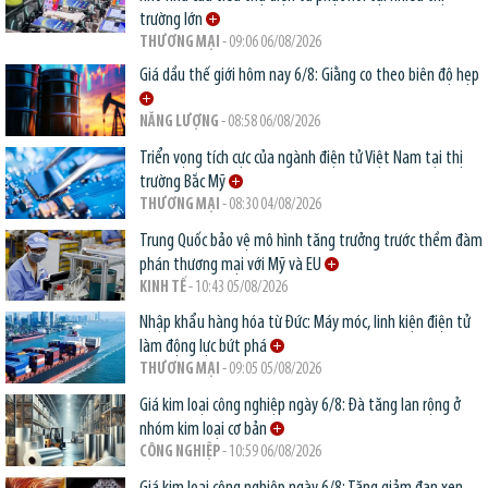
trường lớn
THƯƠNG MẠI
- 09:06 06/08/2026
Giá dầu thế giới hôm nay 6/8: Giằng co theo biên độ hẹp
NĂNG LƯỢNG
- 08:58 06/08/2026
Triển vọng tích cực của ngành điện tử Việt Nam tại thị
trường Bắc Mỹ
THƯƠNG MẠI
- 08:30 04/08/2026
Trung Quốc bảo vệ mô hình tăng trưởng trước thềm đàm
phán thương mại với Mỹ và EU
KINH TẾ
- 10:43 05/08/2026
Nhập khẩu hàng hóa từ Đức: Máy móc, linh kiện điện tử
làm động lực bứt phá
THƯƠNG MẠI
- 09:05 05/08/2026
Giá kim loại công nghiệp ngày 6/8: Đà tăng lan rộng ở
nhóm kim loại cơ bản
CÔNG NGHIỆP
- 10:59 06/08/2026