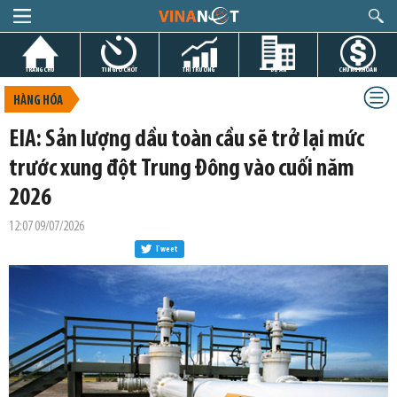
TRANG CHỦ
TIN GIỜ CHÓT
THỊ TRƯỜNG
DỰ ÁN
CHỨNG KHOÁN
HÀNG HÓA
EIA: Sản lượng dầu toàn cầu sẽ trở lại mức
trước xung đột Trung Đông vào cuối năm
2026
12:07 09/07/2026
Tweet