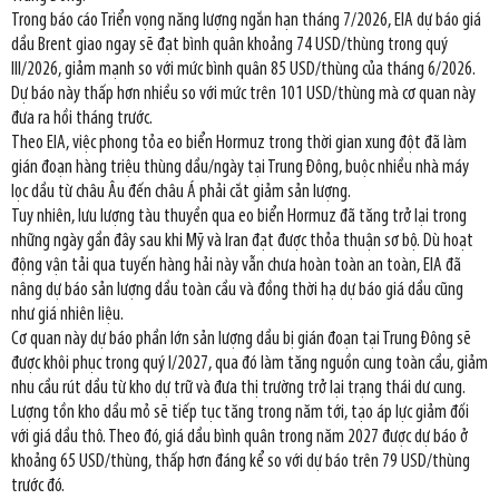
Trong báo cáo Triển vọng năng lượng ngắn hạn tháng 7/2026, EIA dự báo giá
dầu Brent giao ngay sẽ đạt bình quân khoảng 74 USD/thùng trong quý
III/2026, giảm mạnh so với mức bình quân 85 USD/thùng của tháng 6/2026.
Dự báo này thấp hơn nhiều so với mức trên 101 USD/thùng mà cơ quan này
đưa ra hồi tháng trước.
Theo EIA, việc phong tỏa eo biển Hormuz trong thời gian xung đột đã làm
gián đoạn hàng triệu thùng dầu/ngày tại Trung Đông, buộc nhiều nhà máy
lọc dầu từ châu Âu đến châu Á phải cắt giảm sản lượng.
Tuy nhiên, lưu lượng tàu thuyền qua eo biển Hormuz đã tăng trở lại trong
những ngày gần đây sau khi Mỹ và Iran đạt được thỏa thuận sơ bộ. Dù hoạt
động vận tải qua tuyến hàng hải này vẫn chưa hoàn toàn an toàn, EIA đã
nâng dự báo sản lượng dầu toàn cầu và đồng thời hạ dự báo giá dầu cũng
như giá nhiên liệu.
Cơ quan này dự báo phần lớn sản lượng dầu bị gián đoạn tại Trung Đông sẽ
được khôi phục trong quý I/2027, qua đó làm tăng nguồn cung toàn cầu, giảm
nhu cầu rút dầu từ kho dự trữ và đưa thị trường trở lại trạng thái dư cung.
Lượng tồn kho dầu mỏ sẽ tiếp tục tăng trong năm tới, tạo áp lực giảm đối
với giá dầu thô. Theo đó, giá dầu bình quân trong năm 2027 được dự báo ở
khoảng 65 USD/thùng, thấp hơn đáng kể so với dự báo trên 79 USD/thùng
trước đó.