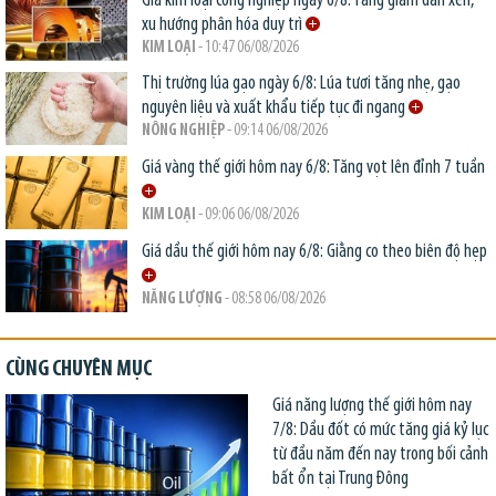
Giá kim loại công nghiệp ngày 6/8: Tăng giảm đan xen,
xu hướng phân hóa duy trì
KIM LOẠI
- 10:47 06/08/2026
Thị trường lúa gạo ngày 6/8: Lúa tươi tăng nhẹ, gạo
nguyên liệu và xuất khẩu tiếp tục đi ngang
NÔNG NGHIỆP
- 09:14 06/08/2026
Giá vàng thế giới hôm nay 6/8: Tăng vọt lên đỉnh 7 tuần
KIM LOẠI
- 09:06 06/08/2026
Giá dầu thế giới hôm nay 6/8: Giằng co theo biên độ hẹp
NĂNG LƯỢNG
- 08:58 06/08/2026
CÙNG CHUYÊN MỤC
Giá năng lượng thế giới hôm nay
7/8: Dầu đốt có mức tăng giá kỷ lục
từ đầu năm đến nay trong bối cảnh
bất ổn tại Trung Đông