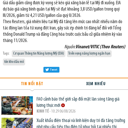
Giá dầu giảm cũng được kỳ vọng sẽ kéo giá xăng bán lẻ tại Mỹ đi xuống. EIA
dự báo giá xăng bình quân tại Mỹ sẽ đạt khoảng 3,8 USD/gallon trong quý
III/2026, giảm từ 4,21 USD/gallon của quý II/2026.
Theo Reuters, giá nhiên liệu tại Mỹ đã tăng lên mức cao nhất nhiều năm do
tác động lan tỏa từ xung đột Iran, gây sức ép chính trị đáng kể đối với Tổng
thống Donald Trump và đảng Cộng hòa trước cuộc bầu cử giữa nhiệm kỳ vào
tháng 11/2026.
Nguồn:
Vinanet/VITIC (Theo Reuters)
Tags:
Cơ quan Thông tin Năng lượng Mỹ (EIA)
Triển vọng năng lượng ngắn hạn
tồn kho dầu mỏ
Tweet
TIN NỔI BẬT
XEM NHIỀU
FAO cảnh báo thế giới sắp đối mặt làn sóng tăng giá
lương thực mới
KINH TẾ
- 10:29 06/08/2026
Xuất khẩu điện thoại và linh kiện duy trì đà tăng trưởng
nhờ nhu cầu tiêu thụ điện tử phục hồi tại nhiều thị