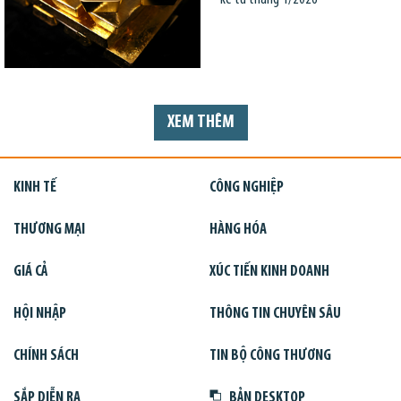
XEM THÊM
KINH TẾ
CÔNG NGHIỆP
THƯƠNG MẠI
HÀNG HÓA
GIÁ CẢ
XÚC TIẾN KINH DOANH
HỘI NHẬP
THÔNG TIN CHUYÊN SÂU
CHÍNH SÁCH
TIN BỘ CÔNG THƯƠNG
SẮP DIỄN RA
BẢN DESKTOP