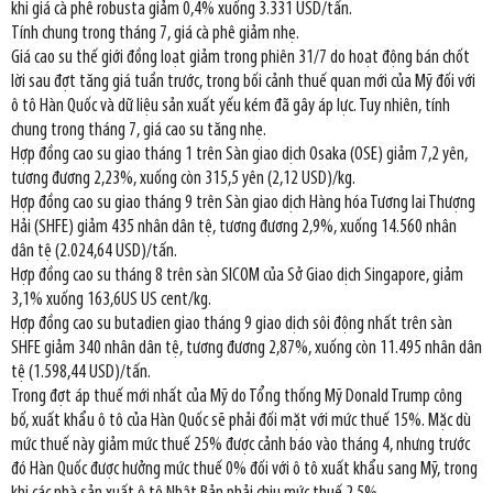
khi giá cà phê robusta giảm 0,4% xuống 3.331 USD/tấn.
Tính chung trong tháng 7, giá cà phê giảm nhẹ.
Giá cao su thế giới đồng loạt giảm trong phiên 31/7 do hoạt động bán chốt
lời sau đợt tăng giá tuần trước, trong bối cảnh thuế quan mới của Mỹ đối với
ô tô Hàn Quốc và dữ liệu sản xuất yếu kém đã gây áp lực. Tuy nhiên, tính
chung trong tháng 7, giá cao su tăng nhẹ.
Hợp đồng cao su giao tháng 1 trên Sàn giao dịch Osaka (OSE) giảm 7,2 yên,
tương đương 2,23%, xuống còn 315,5 yên (2,12 USD)/kg.
Hợp đồng cao su giao tháng 9 trên Sàn giao dịch Hàng hóa Tương lai Thượng
Hải (SHFE) giảm 435 nhân dân tệ, tương đương 2,9%, xuống 14.560 nhân
dân tệ (2.024,64 USD)/tấn.
Hợp đồng cao su tháng 8 trên sàn SICOM của Sở Giao dịch Singapore, giảm
3,1% xuống 163,6US US cent/kg.
Hợp đồng cao su butadien giao tháng 9 giao dịch sôi động nhất trên sàn
SHFE giảm 340 nhân dân tệ, tương đương 2,87%, xuống còn 11.495 nhân dân
tệ (1.598,44 USD)/tấn.
Trong đợt áp thuế mới nhất của Mỹ do Tổng thống Mỹ Donald Trump công
bố, xuất khẩu ô tô của Hàn Quốc sẽ phải đối mặt với mức thuế 15%. Mặc dù
mức thuế này giảm mức thuế 25% được cảnh báo vào tháng 4, nhưng trước
đó Hàn Quốc được hưởng mức thuế 0% đối với ô tô xuất khẩu sang Mỹ, trong