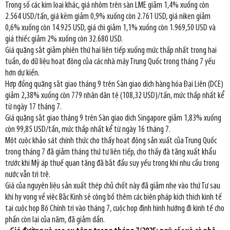
Trong số các kim loại khác, giá nhôm trên sàn LME giảm 1,4% xuống còn
2.564 USD/tấn, giá kẽm giảm 0,9% xuống còn 2.761 USD, giá niken giảm
0,6% xuống còn 14.925 USD, giá chì giảm 1,1% xuống còn 1.969,50 USD và
giá thiếc giảm 2% xuống còn 32.680 USD.
Giá quặng sắt giảm phiên thứ hai liên tiếp xuống mức thấp nhất trong hai
tuần, do dữ liệu hoạt động của các nhà máy Trung Quốc trong tháng 7 yếu
hơn dự kiến.
Hợp đồng quặng sắt giao tháng 9 trên Sàn giao dịch hàng hóa Đại Liên (DCE)
giảm 2,38% xuống còn 779 nhân dân tệ (108,32 USD)/tấn, mức thấp nhất kể
từ ngày 17 tháng 7.
Giá quặng sắt giao tháng 9 trên Sàn giao dịch Singapore giảm 1,83% xuống
còn 99,85 USD/tấn, mức thấp nhất kể từ ngày 16 tháng 7.
Một cuộc khảo sát chính thức cho thấy hoạt động sản xuất của Trung Quốc
trong tháng 7 đã giảm tháng thứ tư liên tiếp, cho thấy đà tăng xuất khẩu
trước khi Mỹ áp thuế quan tăng đã bắt đầu suy yếu trong khi nhu cầu trong
nước vẫn trì trệ.
Giá của nguyên liệu sản xuất thép chủ chốt này đã giảm nhẹ vào thứ Tư sau
khi hy vọng về việc Bắc Kinh sẽ công bố thêm các biện pháp kích thích kinh tế
tại cuộc họp Bộ Chính trị vào tháng 7, cuộc họp định hình hướng đi kinh tế cho
phần còn lại của năm, đã giảm dần.