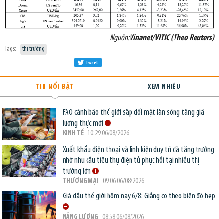
Nguồn:
Vinanet/VITIC (Theo Reuters)
Tags:
thị trường
Tweet
TIN NỔI BẬT
XEM NHIỀU
FAO cảnh báo thế giới sắp đối mặt làn sóng tăng giá
lương thực mới
KINH TẾ
- 10:29 06/08/2026
Xuất khẩu điện thoại và linh kiện duy trì đà tăng trưởng
nhờ nhu cầu tiêu thụ điện tử phục hồi tại nhiều thị
trường lớn
THƯƠNG MẠI
- 09:06 06/08/2026
Giá dầu thế giới hôm nay 6/8: Giằng co theo biên độ hẹp
NĂNG LƯỢNG
- 08:58 06/08/2026