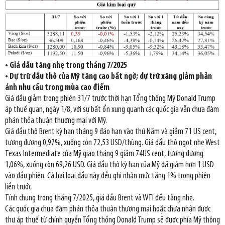
• Giá dầu tăng nhẹ trong tháng 7/2025
• Dự trữ dầu thô của Mỹ tăng cao bất ngờ; dự trữ xăng giảm phản
ánh nhu cầu trong mùa cao điểm
Giá dầu giảm trong phiên 31/7 trước thời hạn Tổng thống Mỹ Donald Trump
áp thuế quan, ngày 1/8, với sự bất ổn xung quanh các quốc gia vẫn chưa đàm
phán thỏa thuận thương mại với Mỹ.
Giá dầu thô Brent kỳ hạn tháng 9 đáo hạn vào thứ Năm và giảm 71 US cent,
tương đương 0,97%, xuống còn 72,53 USD/thùng. Giá dầu thô ngọt nhẹ West
Texas Intermediate của Mỹ giao tháng 9 giảm 74US cent, tương đương
1,06%, xuống còn 69,26 USD. Giá dầu thô kỳ hạn của Mỹ đã giảm hơn 1 USD
vào đầu phiên. Cả hai loại dầu này đều ghi nhận mức tăng 1% trong phiên
liền trước.
Tính chung trong tháng 7/2025, giá dầu Brent và WTI đều tăng nhẹ.
Các quốc gia chưa đàm phán thỏa thuận thương mại hoặc chưa nhận được
thư áp thuế từ chính quyền Tổng thống Donald Trump sẽ được phía Mỹ thông