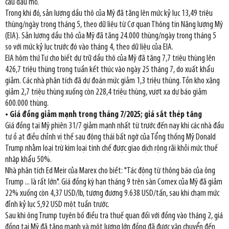
cầu dầu mỏ.
Trong khi đó, sản lượng dầu thô của Mỹ đã tăng lên mức kỷ lục 13,49 triệu
thùng/ngày trong tháng 5, theo dữ liệu từ Cơ quan Thông tin Năng lượng Mỹ
(EIA). Sản lượng dầu thô của Mỹ đã tăng 24.000 thùng/ngày trong tháng 5
so với mức kỷ lục trước đó vào tháng 4, theo dữ liệu của EIA.
EIA hôm thứ Tư cho biết dự trữ dầu thô của Mỹ đã tăng 7,7 triệu thùng lên
426,7 triệu thùng trong tuần kết thúc vào ngày 25 tháng 7, do xuất khẩu
giảm. Các nhà phân tích đã dự đoán mức giảm 1,3 triệu thùng. Tồn kho xăng
giảm 2,7 triệu thùng xuống còn 228,4 triệu thùng, vượt xa dự báo giảm
600.000 thùng.
• Giá đồng giảm mạnh trong tháng 7/2025; giá sắt thép tăng
Giá đồng tại Mỹ phiên 31/7 giảm mạnh nhất từ trước đến nay khi các nhà đầu
tư ồ ạt điều chỉnh vị thế sau động thái bất ngờ của Tổng thống Mỹ Donald
Trump nhằm loại trừ kim loại tinh chế được giao dịch rộng rãi khỏi mức thuế
nhập khẩu 50%.
Nhà phân tích Ed Meir của Marex cho biết: "Tác động từ thông báo của ông
Trump ... là rất lớn". Giá đồng kỳ hạn tháng 9 trên sàn Comex của Mỹ đã giảm
22% xuống còn 4,37 USD/lb, tương đương 9.638 USD/tấn, sau khi chạm mức
đỉnh kỷ lục 5,92 USD một tuần trước.
Sau khi ông Trump tuyên bố điều tra thuế quan đối với đồng vào tháng 2, giá
đồng tại Mỹ đã tăng mạnh và một lượng lớn đồng đã được vận chuyển đến