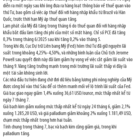
diễn ra một ngày sau khi ông đưa ra hàng loạt thông báo về thuế quan vào
thứ Tư, bao gồm cả việc áp thuế đối với hàng nhập khẩu từ Brazil và Hàn
Quốc, trước thời hạn Mỹ áp thuế quan tăng.
Lạm phát của Mỹ đã tăng trong tháng 6 do thuế quan đối với hàng nhập
khẩu bắt đầu làm tăng chi phí của một số mặt hàng. Chỉ số PCE đã tăng
0,3% trong tháng 6/2025 sau khi tăng 0,2% vào tháng 5.
Trong khi đó, Cục Dự trữ Liên bang Mỹ (Fed) hôm thứ Tư đã giữ nguyên lãi
suất trong khoảng 4,25%-4,50%, và những bình luận của Chủ tịch Jerome
Powell sau quyết định này đã làm giảm hy vọng về việc cắt giảm lãi suất vào
tháng 9. Vàng tăng trưởng mạnh trong môi trường lãi suất thấp vì đây là
một tài sản không sinh lời.
Các nhà đầu tư hiện đang chờ đợi dữ liệu bảng lương phi nông nghiệp của Mỹ
được công bố vào thứ Sáu để có thêm manh mối về lộ trình lãi suất của Fed.
Giá bạc giao ngay giảm 1,4% xuống 36,61 USD/ounce, mức thấp nhất kể từ
ngày 7 tháng 7.
Giá bạch kim giảm xuống mức thấp nhất kể từ ngày 24 tháng 6, giảm 2,1%
xuống 1.285,20 USD, và giá palladium giảm khoảng 2% xuống 1.181,49 USD,
chạm mức thấp nhất trong hơn hai tuần.
Tính chung trong tháng 7, bạc và bạch kim cũng giảm giá, trong khi
palladium tăng.