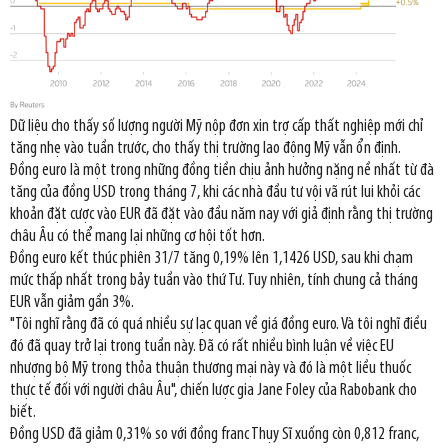
Dữ liệu cho thấy số lượng người Mỹ nộp đơn xin trợ cấp thất nghiệp mới chỉ
tăng nhẹ vào tuần trước, cho thấy thị trường lao động Mỹ vẫn ổn định.
Đồng euro là một trong những đồng tiền chịu ảnh hưởng nặng nề nhất từ đà
tăng của đồng USD trong tháng 7, khi các nhà đầu tư vội vã rút lui khỏi các
khoản đặt cược vào EUR đã đặt vào đầu năm nay với giả định rằng thị trường
châu Âu có thể mang lại những cơ hội tốt hơn.
Đồng euro kết thúc phiên 31/7 tăng 0,19% lên 1,1426 USD, sau khi chạm
mức thấp nhất trong bảy tuần vào thứ Tư. Tuy nhiên, tính chung cả tháng
EUR vẫn giảm gần 3%.
"Tôi nghĩ rằng đã có quá nhiều sự lạc quan về giá đồng euro. Và tôi nghĩ điều
đó đã quay trở lại trong tuần này. Đã có rất nhiều bình luận về việc EU
nhượng bộ Mỹ trong thỏa thuận thương mại này và đó là một liều thuốc
thực tế đối với người châu Âu", chiến lược gia Jane Foley của Rabobank cho
biết.
Đồng USD đã giảm 0,31% so với đồng franc Thụy Sĩ xuống còn 0,812 franc,