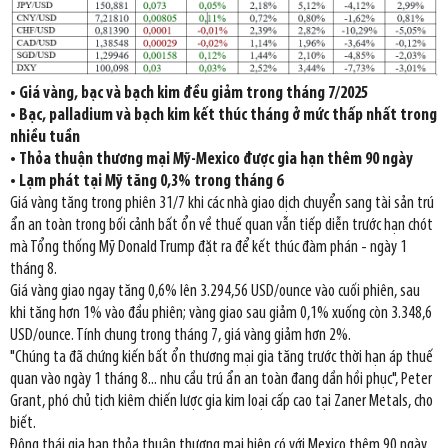
• Giá vàng, bạc và bạch kim đều giảm trong tháng 7/2025
• Bạc, palladium và bạch kim kết thúc tháng ở mức thấp nhất trong
nhiều tuần
• Thỏa thuận thương mại Mỹ-Mexico được gia hạn thêm 90 ngày
• Lạm phát tại Mỹ tăng 0,3% trong tháng 6
Giá vàng tăng trong phiên 31/7 khi các nhà giao dịch chuyển sang tài sản trú
ẩn an toàn trong bối cảnh bất ổn về thuế quan vẫn tiếp diễn trước hạn chót
mà Tổng thống Mỹ Donald Trump đặt ra để kết thúc đàm phán - ngày 1
tháng 8.
Giá vàng giao ngay tăng 0,6% lên 3.294,56 USD/ounce vào cuối phiên, sau
khi tăng hơn 1% vào đầu phiên; vàng giao sau giảm 0,1% xuống còn 3.348,6
USD/ounce. Tính chung trong tháng 7, giá vàng giảm hơn 2%.
"Chúng ta đã chứng kiến bất ổn thương mại gia tăng trước thời hạn áp thuế
quan vào ngày 1 tháng 8... nhu cầu trú ẩn an toàn đang dần hồi phục", Peter
Grant, phó chủ tịch kiêm chiến lược gia kim loại cấp cao tại Zaner Metals, cho
biết.
Động thái gia hạn thỏa thuận thương mại hiện có với Mexico thêm 90 ngày