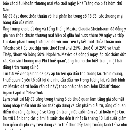
báo các điều khoản thương mại vào cuối ngày, Nhà Trắng cho biết hôm thứ
Năm.
Mỹ đã đạt được thỏa thuận với hai phần ba trong số 18 đối tác thương mại
hàng đầu của mình.
Ông Trump cho biết ông và Tổng thống Mexico Claudia Sheinbaum đã đồng ý
gia hạn thỏa thuận thương mại hiện có giữa hai nước thêm 90 ngày và tiếp
tục đàm phán trong thời gian đó với mục tiêu ký kết một thỏa thuận mới.
"Mexico sẽ tiếp tục chịu mức thuế Fentanyl 25%, thuế Ô tô 25% và thuế
Thép, Nhôm và Đồng 50%. Ngoài ra, Mexico đã đồng ý ngay lập tức chấm dứt
các Rào cản Thương mại Phi Thuế quan", ông Trump cho biết trong một bài
đăng trên mạng xã hội.
Tin tức về việc gia hạn đã gây áp lực lên giá dầu thô tương lai. "Nhìn chung,
thuế quan là yếu tố bất lợi cho nhu cầu dầu mỏ trong tương lai, và tình hình
với Mexico đã trì hoãn vấn đề này", theo nhà phân tích John Kilduff thuộc
Again Capital ở New York.
Lạm phát tại Mỹ đã tăng trong tháng 6 do thuế quan làm tăng giá các mặt
hàng nhập khẩu như đồ nội thất gia dụng và sản phẩm giải trí, củng cố quan
điểm cho rằng áp lực giá sẽ tăng lên trong nửa cuối năm và trì hoãn việc Cục
Dự trữ Liên bang cắt giảm lãi suất cho đến ít nhất là tháng 10. Lãi suất giảm
làm giảm chi phí vay tiêu dùng và có thể thúc đẩy tăng trưởng kinh tế và nhu