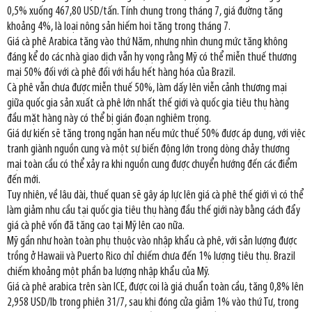
0,5% xuống 467,80 USD/tấn. Tính chung trong tháng 7, giá đường tăng
khoảng 4%, là loại nông sản hiếm hoi tăng trong tháng 7.
Giá cà phê Arabica tăng vào thứ Năm, nhưng nhìn chung mức tăng không
đáng kể do các nhà giao dịch vẫn hy vọng rằng Mỹ có thể miễn thuế thương
mại 50% đối với cà phê đối với hầu hết hàng hóa của Brazil.
Cà phê vẫn chưa được miễn thuế 50%, làm dấy lên viễn cảnh thương mại
giữa quốc gia sản xuất cà phê lớn nhất thế giới và quốc gia tiêu thụ hàng
đầu mặt hàng này có thể bị gián đoạn nghiêm trọng.
Giá dự kiến sẽ tăng trong ngắn hạn nếu mức thuế 50% được áp dụng, với việc
tranh giành nguồn cung và một sự biến động lớn trong dòng chảy thương
mại toàn cầu có thể xảy ra khi nguồn cung được chuyển hướng đến các điểm
đến mới.
Tuy nhiên, về lâu dài, thuế quan sẽ gây áp lực lên giá cà phê thế giới vì có thể
làm giảm nhu cầu tại quốc gia tiêu thụ hàng đầu thế giới này bằng cách đẩy
giá cà phê vốn đã tăng cao tại Mỹ lên cao nữa.
Mỹ gần như hoàn toàn phụ thuộc vào nhập khẩu cà phê, với sản lượng được
trồng ở Hawaii và Puerto Rico chỉ chiếm chưa đến 1% lượng tiêu thụ. Brazil
chiếm khoảng một phần ba lượng nhập khẩu của Mỹ.
Giá cà phê arabica trên sàn ICE, được coi là giá chuẩn toàn cầu, tăng 0,8% lên
2,958 USD/lb trong phiên 31/7, sau khi đóng cửa giảm 1% vào thứ Tư, trong