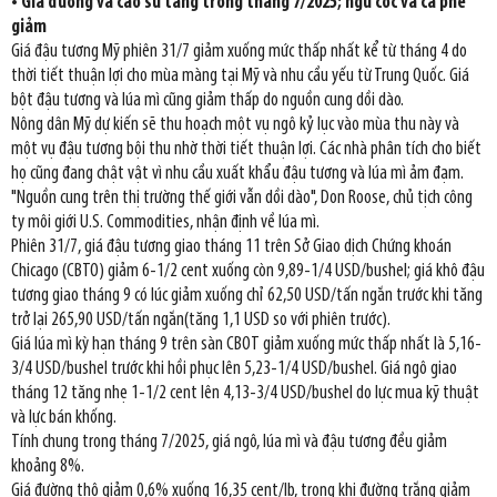
• Giá đường và cao su tăng trong tháng 7/2025; ngũ cốc và cà phê
giảm
Giá đậu tương Mỹ phiên 31/7 giảm xuống mức thấp nhất kể từ tháng 4 do
thời tiết thuận lợi cho mùa màng tại Mỹ và nhu cầu yếu từ Trung Quốc. Giá
bột đậu tương và lúa mì cũng giảm thấp do nguồn cung dồi dào.
Nông dân Mỹ dự kiến sẽ thu hoạch một vụ ngô kỷ lục vào mùa thu này và
một vụ đậu tương bội thu nhờ thời tiết thuận lợi. Các nhà phân tích cho biết
họ cũng đang chật vật vì nhu cầu xuất khẩu đậu tương và lúa mì ảm đạm.
"Nguồn cung trên thị trường thế giới vẫn dồi dào", Don Roose, chủ tịch công
ty môi giới U.S. Commodities, nhận định về lúa mì.
Phiên 31/7, giá đậu tương giao tháng 11 trên Sở Giao dịch Chứng khoán
Chicago (CBTO) giảm 6-1/2 cent xuống còn 9,89-1/4 USD/bushel; giá khô đậu
tương giao tháng 9 có lúc giảm xuống chỉ 62,50 USD/tấn ngắn trước khi tăng
trở lại 265,90 USD/tấn ngắn(tăng 1,1 USD so với phiên trước).
Giá lúa mì kỳ hạn tháng 9 trên sàn CBOT giảm xuống mức thấp nhất là 5,16-
3/4 USD/bushel trước khi hồi phục lên 5,23-1/4 USD/bushel. Giá ngô giao
tháng 12 tăng nhẹ 1-1/2 cent lên 4,13-3/4 USD/bushel do lực mua kỹ thuật
và lực bán khống.
Tính chung trong tháng 7/2025, giá ngô, lúa mì và đậu tương đều giảm
khoảng 8%.
Giá đường thô giảm 0,6% xuống 16,35 cent/lb, trong khi đường trắng giảm