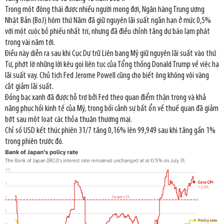
Trong một động thái được nhiều người mong đợi, Ngân hàng Trung ương
Nhật Bản (BoJ) hôm thứ Năm đã giữ nguyên lãi suất ngắn hạn ở mức 0,5%
với một cuộc bỏ phiếu nhất trí, nhưng đã điều chỉnh tăng dự báo lạm phát
trong vài năm tới.
Điều này diễn ra sau khi Cục Dự trữ Liên bang Mỹ giữ nguyên lãi suất vào thứ
Tư, phớt lờ những lời kêu gọi liên tục của Tổng thống Donald Trump về việc hạ
lãi suất vay. Chủ tịch Fed Jerome Powell cũng cho biết ông không vội vàng
cắt giảm lãi suất.
Đồng bạc xanh đã được hỗ trợ bởi Fed theo quan điểm thận trọng và khả
năng phục hồi kinh tế của Mỹ, trong bối cảnh sự bất ổn về thuế quan đã giảm
bớt sau một loạt các thỏa thuận thương mại.
Chỉ số USD kết thúc phiên 31/7 tăng 0,16% lên 99,949 sau khi tăng gần 1%
trong phiên trước đó.