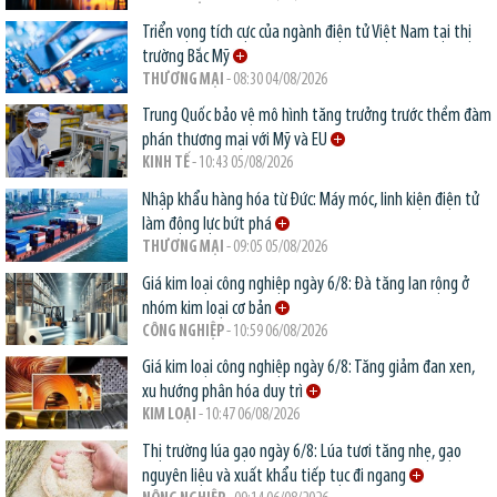
Triển vọng tích cực của ngành điện tử Việt Nam tại thị
trường Bắc Mỹ
THƯƠNG MẠI
- 08:30 04/08/2026
Trung Quốc bảo vệ mô hình tăng trưởng trước thềm đàm
phán thương mại với Mỹ và EU
KINH TẾ
- 10:43 05/08/2026
Nhập khẩu hàng hóa từ Đức: Máy móc, linh kiện điện tử
làm động lực bứt phá
THƯƠNG MẠI
- 09:05 05/08/2026
Giá kim loại công nghiệp ngày 6/8: Đà tăng lan rộng ở
nhóm kim loại cơ bản
CÔNG NGHIỆP
- 10:59 06/08/2026
Giá kim loại công nghiệp ngày 6/8: Tăng giảm đan xen,
xu hướng phân hóa duy trì
KIM LOẠI
- 10:47 06/08/2026
Thị trường lúa gạo ngày 6/8: Lúa tươi tăng nhẹ, gạo
nguyên liệu và xuất khẩu tiếp tục đi ngang