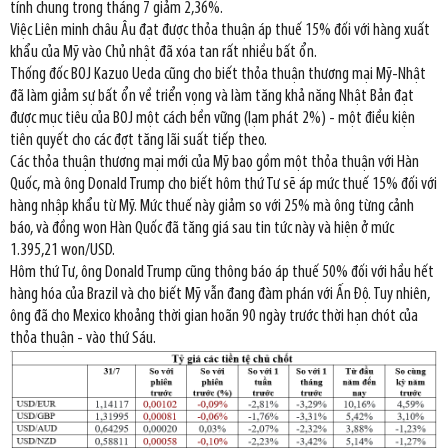
tính chung trong tháng 7 giảm 2,36%.
Việc Liên minh châu Âu đạt được thỏa thuận áp thuế 15% đối với hàng xuất
khẩu của Mỹ vào Chủ nhật đã xóa tan rất nhiều bất ổn.
Thống đốc BOJ Kazuo Ueda cũng cho biết thỏa thuận thương mại Mỹ-Nhật
đã làm giảm sự bất ổn về triển vọng và làm tăng khả năng Nhật Bản đạt
được mục tiêu của BOJ một cách bền vững (lạm phát 2%) - một điều kiện
tiên quyết cho các đợt tăng lãi suất tiếp theo.
Các thỏa thuận thương mại mới của Mỹ bao gồm một thỏa thuận với Hàn
Quốc, mà ông Donald Trump cho biết hôm thứ Tư sẽ áp mức thuế 15% đối với
hàng nhập khẩu từ Mỹ. Mức thuế này giảm so với 25% mà ông từng cảnh
báo, và đồng won Hàn Quốc đã tăng giá sau tin tức này và hiện ở mức
1.395,21 won/USD.
Hôm thứ Tư, ông Donald Trump cũng thông báo áp thuế 50% đối với hầu hết
hàng hóa của Brazil và cho biết Mỹ vẫn đang đàm phán với Ấn Độ. Tuy nhiên,
ông đã cho Mexico khoảng thời gian hoãn 90 ngày trước thời hạn chót của
thỏa thuận - vào thứ Sáu.