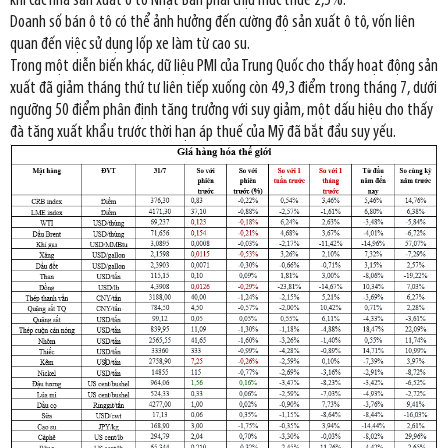
khi các nhà sản xuất ô tô Nhật Bản phải chịu mức thuế 2,5%.
Doanh số bán ô tô có thể ảnh hưởng đến cường độ sản xuất ô tô, vốn liên
quan đến việc sử dụng lốp xe làm từ cao su.
Trong một diễn biến khác, dữ liệu PMI của Trung Quốc cho thấy hoạt động sản
xuất đã giảm tháng thứ tư liên tiếp xuống còn 49,3 điểm trong tháng 7, dưới
ngưỡng 50 điểm phân định tăng trưởng với suy giảm, một dấu hiệu cho thấy
đà tăng xuất khẩu trước thời hạn áp thuế của Mỹ đã bắt đầu suy yếu.