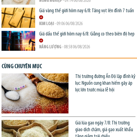
NÔNG NGHIỆP
- 09:14 06/08/2026
Giá vàng thế giới hôm nay 6/8: Tăng vọt lên đỉnh 7 tuần
KIM LOẠI
- 09:06 06/08/2026
Giá dầu thế giới hôm nay 6/8: Giằng co theo biên độ hẹp
NĂNG LƯỢNG
- 08:58 06/08/2026
CÙNG CHUYÊN MỤC
Thị trường đường Ấn Độ lập đỉnh kỷ
lục: Nguồn cung khan hiếm gây áp
lực lớn trước mùa lễ hội
Giá lúa gạo ngày 7/8: Thị trường
giao dịch chậm, giá gạo xuất khẩu
tăng giảm trái chiều