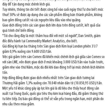
đây để tận dụng mức chênh lệch giá.
Tuy nhiên, thông tin chi tiết được công bố vào cuối ngày thứ Tư cho biết mức
thuế 50% sẽ được áp dụng cho các sản phẩm đồng bán thành phẩm, không
bao gồm đồng catốt và các nguyên liệu đầu vào như quặng.
Giao dịch đồng trên các sàn giao dịch lớn dựa trên đồng catốt, kết quả của
quá trình chế biến đồng.
"Tôi cho rằng đây là một thảm họa đối với một số người", Dan Smith, giám
đốc điều hành tại Commodity Market Analytics, cho biết.
Giá đồng kỳ hạn ba tháng trên Sàn giao dịch Kim loại London phiên 31/7
giảm 0,9% xuống còn 9.608 USD/tấn.
Việc giá giảm trên sàn Comex đã khiến mức chênh lệch giá giữa sàn Comex so
với sàn LME, vốn được giao dịch ở mức khoảng 3.000 USD/tấn vào tuần trước,
giảm nhẹ vào thứ Năm, mặc dù đôi khi dao động trở lại mức chênh lệch khiêm
tốn.
Hợp đồng đồng được giao dịch nhiều nhất trên Sàn giao dịch tương lai
Thượng Hải giảm 1,3% xuống còn 78.040 nhân dân tệ (10.850,95 USD)/tấn.
Một yếu tố khác cũng gây áp lực lên giá là dữ liệu cho thấy hoạt động sản
xuất tại Trung Quốc, quốc gia tiêu thụ kim loại hàng đầu, đã giảm tháng thứ
tư liên tiếp. Dự báo giá đồng có thể sẽ vẫn yếu trong ngắn hạn, một phần do
nhu cầu theo mùa giảm.