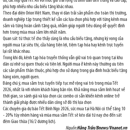
đó, các hộp quà Tết An với mức giá trải rộng từ bình dân đến trung và cao cấp,
phù hợp nhiều nhu cầu biếu tặng khác nhau.
Theo đại diện Orion Việt Nam, thay vì dàn trải sản phẩm cho toàn thị trường,
doanh nghiệp tập trung thiết kế sẵn các lựa chọn phù hợp với từng kênh mua
sắm và từng hoàn cảnh tặng quà, nhằm giúp người tiêu dùng dễ quyết định
hơn trong mùa mua sắm lớn nhất năm.
Quan sát từ thực tế cho thấy cùng là nhu cầu biếu tặng, nhưng kỳ vọng của
người mua tại siêu thị, cửa hàng tiện lợi, tiệm tạp hóa hay kênh trực tuyến
lại rất khác nhau.
Trong khi đó, kênh tạp hóa truyền thống vẫn giữ vai trò quan trọng tại khu
dân cư nhờ sự quen thuộc và tiện lợi. Người mua ở kênh này thường ưu tiên
các sản phẩm thân thuộc, phù hợp cho sử dụng trong gia đình hoặc biếu tặng
hàng xóm, người quen.
Đáng chú ý, mua sắm trực tuyến tiếp tục mở rộng vai trò trong mùa Tết
2026, nhất là với nhóm khách hàng bận rộn. Khả năng mua sắm linh hoạt về
thời gian, so sánh giá và lựa chọn các combo có sẵn khiến kênh online trở
thành giải pháp được nhiều dân công sở đô thị lựa chọn
Các chuyên gia dự báo Tết Bính Ngọ 2026, sức mua tại Hà Nội có thể tăng 10
- 20% tùy nhóm hàng và mùa mua sắm Tết sẽ kéo dài từ nay cho đến sát
đêm Giao thừa (16/2 dương lịch).
Nguồn:
Hằng Trần/Bnews/Vnanet.vn