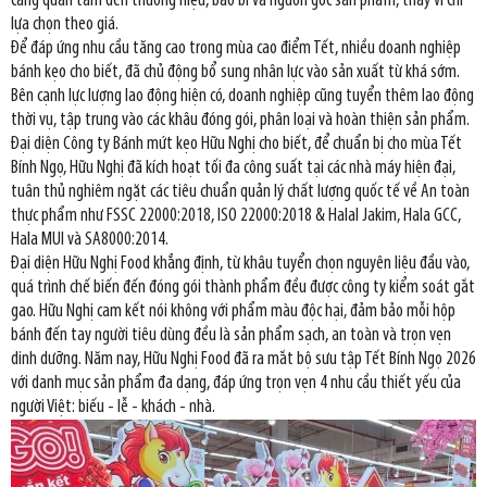
càng quan tâm đến thương hiệu, bao bì và nguồn gốc sản phẩm, thay vì chỉ
lựa chọn theo giá.
Để đáp ứng nhu cầu tăng cao trong mùa cao điểm Tết, nhiều doanh nghiệp
bánh kẹo cho biết, đã chủ động bổ sung nhân lực vào sản xuất từ khá sớm.
Bên cạnh lực lượng lao động hiện có, doanh nghiệp cũng tuyển thêm lao động
thời vụ, tập trung vào các khâu đóng gói, phân loại và hoàn thiện sản phẩm.
Đại diện Công ty Bánh mứt kẹo Hữu Nghị cho biết, để chuẩn bị cho mùa Tết
Bính Ngọ, Hữu Nghị đã kích hoạt tối đa công suất tại các nhà máy hiện đại,
tuân thủ nghiêm ngặt các tiêu chuẩn quản lý chất lượng quốc tế về An toàn
thực phẩm như FSSC 22000:2018, ISO 22000:2018 & Halal Jakim, Hala GCC,
Hala MUI và SA8000:2014.
Đại diện Hữu Nghị Food khẳng định, từ khâu tuyển chọn nguyên liệu đầu vào,
quá trình chế biến đến đóng gói thành phẩm đều được công ty kiểm soát gắt
gao. Hữu Nghị cam kết nói không với phẩm màu độc hại, đảm bảo mỗi hộp
bánh đến tay người tiêu dùng đều là sản phẩm sạch, an toàn và trọn vẹn
dinh dưỡng. Năm nay, Hữu Nghị Food đã ra mắt bộ sưu tập Tết Bính Ngọ 2026
với danh mục sản phẩm đa dạng, đáp ứng trọn vẹn 4 nhu cầu thiết yếu của
người Việt: biếu - lễ - khách - nhà.