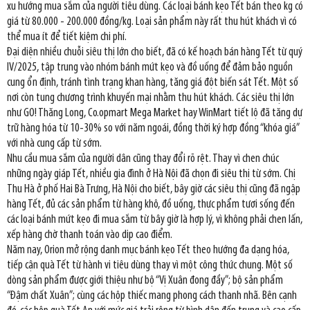
xu hướng mua sắm của người tiêu dùng. Các loại bánh kẹo Tết bán theo kg có
giá từ 80.000 - 200.000 đồng/kg. Loại sản phẩm này rất thu hút khách vì có
thể mua ít để tiết kiệm chi phí.
Đại diện nhiều chuỗi siêu thị lớn cho biết, đã có kế hoạch bán hàng Tết từ quý
IV/2025, tập trung vào nhóm bánh mứt kẹo và đồ uống để đảm bảo nguồn
cung ổn định, tránh tình trạng khan hàng, tăng giá đột biến sát Tết. Một số
nơi còn tung chương trình khuyến mại nhằm thu hút khách. Các siêu thị lớn
như GO! Thăng Long, Co.opmart Mega Market hay WinMart tiết lộ đã tăng dự
trữ hàng hóa từ 10-30% so với năm ngoái, đồng thời ký hợp đồng “khóa giá”
với nhà cung cấp từ sớm.
Nhu cầu mua sắm của người dân cũng thay đổi rõ rệt. Thay vì chen chúc
những ngày giáp Tết, nhiều gia đình ở Hà Nội đã chọn đi siêu thị từ sớm. Chị
Thu Hà ở phố Hai Bà Trưng, Hà Nội cho biết, bây giờ các siêu thị cũng đã ngập
hàng Tết, đủ các sản phẩm từ hàng khô, đồ uống, thực phẩm tươi sống đến
các loại bánh mứt kẹo đi mua sắm từ bây giờ là hợp lý, vì không phải chen lấn,
xếp hàng chờ thanh toán vào dịp cao điểm.
Năm nay, Orion mở rộng danh mục bánh kẹo Tết theo hướng đa dạng hóa,
tiếp cận quà Tết từ hành vi tiêu dùng thay vì một công thức chung. Một số
dòng sản phẩm được giới thiệu như bộ “Vị Xuân đong đầy”; bộ sản phẩm
“Đậm chất Xuân”; cùng các hộp thiếc mang phong cách thanh nhã. Bên cạnh