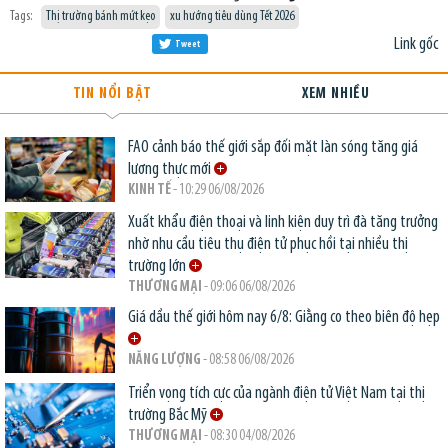
Tags:
Thị trường bánh mứt kẹo
xu hướng tiêu dùng Tết 2026
Link gốc
Tweet
TIN NỔI BẬT
XEM NHIỀU
FAO cảnh báo thế giới sắp đối mặt làn sóng tăng giá
lương thực mới
KINH TẾ
- 10:29 06/08/2026
Xuất khẩu điện thoại và linh kiện duy trì đà tăng trưởng
nhờ nhu cầu tiêu thụ điện tử phục hồi tại nhiều thị
trường lớn
THƯƠNG MẠI
- 09:06 06/08/2026
Giá dầu thế giới hôm nay 6/8: Giằng co theo biên độ hẹp
NĂNG LƯỢNG
- 08:58 06/08/2026
Triển vọng tích cực của ngành điện tử Việt Nam tại thị
trường Bắc Mỹ
THƯƠNG MẠI
- 08:30 04/08/2026