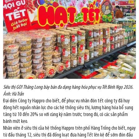
Siêu thị GO! Thăng Long bày bán đa dạng hàng hóa phục vụ Tết Bính Ngọ 2026.
Ảnh: Hà Trần
Đại diện Công ty Happro cho biết, để phục vụ nhân đón tết công ty đã huy
động hết nguồn nhân lực cho các hệ thống siêu thị, lượng hàng hóa bổ sung
tăng từ 10 đến 20% so với cùng kỳ năm trước; trong đó, có các sản phẩm
bánh mứt kẹo.
Nhân viên ở siêu thị của hệ thống Happro trên phố Hàng Trống cho biết, ngay
từ đầu tháng 12, siêu thị đã đồng loạt đưa hàng Tết lên kệ để sớm đón đầu