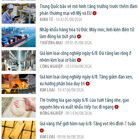
Trung Quốc bảo vệ mô hình tăng trưởng trước thềm đàm
phán thương mại với Mỹ và EU
KINH TẾ
- 10:43 05/08/2026
Nhập khẩu hàng hóa từ Đức: Máy móc, linh kiện điện tử
làm động lực bứt phá
THƯƠNG MẠI
- 09:05 05/08/2026
Giá kim loại công nghiệp ngày 6/8: Đà tăng lan rộng ở
nhóm kim loại cơ bản
CÔNG NGHIỆP
- 10:59 06/08/2026
Giá kim loại công nghiệp ngày 6/8: Tăng giảm đan xen,
xu hướng phân hóa duy trì
KIM LOẠI
- 10:47 06/08/2026
Thị trường lúa gạo ngày 6/8: Lúa tươi tăng nhẹ, gạo
nguyên liệu và xuất khẩu tiếp tục đi ngang
NÔNG NGHIỆP
- 09:14 06/08/2026
Giá vàng thế giới hôm nay 6/8: Tăng vọt lên đỉnh 7 tuần
KIM LOẠI
- 09:06 06/08/2026