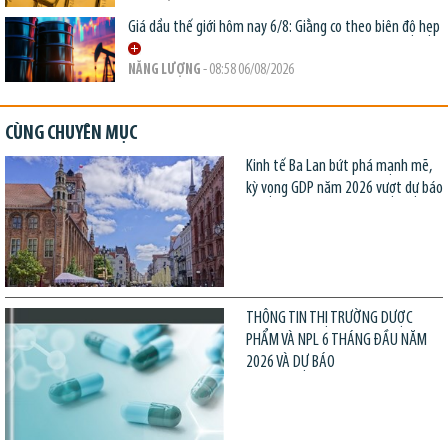
Giá dầu thế giới hôm nay 6/8: Giằng co theo biên độ hẹp
NĂNG LƯỢNG
- 08:58 06/08/2026
CÙNG CHUYÊN MỤC
Kinh tế Ba Lan bứt phá mạnh mẽ,
kỳ vọng GDP năm 2026 vượt dự báo
THÔNG TIN THỊ TRƯỜNG DƯỢC
PHẨM VÀ NPL 6 THÁNG ĐẦU NĂM
2026 VÀ DỰ BÁO