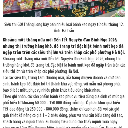
Siêu thị GO! Thăng Long bày bán nhiều loại bánh kẹo ngay từ đầu tháng 12.
Ảnh: Hà Trần
Khoảng một tháng nữa mới đến Tết Nguyên đán Bính Ngọ 2026,
nhưng thị trường hàng khô, đồ trang trí đặc biệt bánh mứt kẹo đã
ngập tràn trên các siêu thị lớn và trên khắp các phố phường Hà Nội.
Khoảng một tháng nữa mới đến Tết Nguyên đán Bính Ngọ 2026, nhưng thị
trường hàng khô, đồ trang trí, đặc biệt là bánh mứt kẹo đã ngập tràn trên các
siêu thị lớn và trên khắp các phố phường Hà Nội.
Tại các siêu thị, trung tâm thương mại, cửa hàng chuyên doanh và chợ dân
sinh, bánh kẹo Tết được bố trí thành khu vực riêng, với mẫu mã phong phú,
bao bì bắt mắt, phục vụ nhiều phân khúc tiêu dùng khác nhau.
Theo ghi nhận, các sản phẩm bánh kẹo phục vụ tiêu dùng gia đình có mức giá
phổ biến từ khoảng 60.000 - 150.000 đồng mỗi hộp. Ở phân khúc quà biếu
Tết dao động từ 250.000 - 800.000 đồng, thậm chí cao hơn đối với các giỏ
quà thiết kế riêng có giá 1 - 2 triệu đồng, phục vụ nhu cầu biếu tặng đối tác,
khách hàng và người thân. Xu hướng tiêu dùng cho thấy người mua ngày