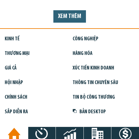
XEM THÊM
KINH TẾ
CÔNG NGHIỆP
THƯƠNG MẠI
HÀNG HÓA
GIÁ CẢ
XÚC TIẾN KINH DOANH
HỘI NHẬP
THÔNG TIN CHUYÊN SÂU
CHÍNH SÁCH
TIN BỘ CÔNG THƯƠNG
SẮP DIỄN RA
BẢN DESKTOP