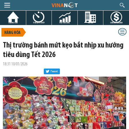
TRANG CHỦ
TIN GIỜ CHÓT
THỊ TRƯỜNG
DỰ ÁN
CHỨNG KHOÁN
HÀNG HÓA
Thị trường bánh mứt kẹo bắt nhịp xu hướng
tiêu dùng Tết 2026
18:31 10/01/2026
Tweet