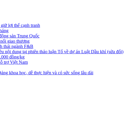
iữ lợi thế cạnh tranh
tháng
t động sản Trung Quốc
nối giao thương
nh thái ngành F&B
nội dung tại phiên thảo luận Tổ về dự án Luật Dầu khí (sửa đổi)
3.000 đồng/kg
ỗ trợ Việt Nam
ng khoa học, dễ thực hiện và có sức sống lâu dài