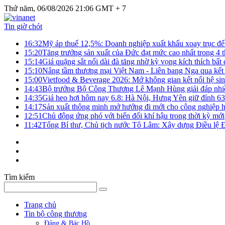
Thứ năm, 06/08/2026 21:06 GMT + 7
Tin giờ chót
16:32
Mỹ áp thuế 12,5%: Doanh nghiệp xuất khẩu xoay trục để g
15:20
Tăng trưởng sản xuất của Đức đạt mức cao nhất trong 4 
15:14
Giá quặng sắt nối dài đà tăng nhờ kỳ vọng kích thích bấ
15:10
Nâng tầm thương mại Việt Nam - Liên bang Nga qua kết 
15:00
Vietfood & Beverage 2026: Mở không gian kết nối hệ si
14:43
Bộ trưởng Bộ Công Thương Lê Mạnh Hùng giải đáp nhiều 
14:35
Giá heo hơi hôm nay 6.8: Hà Nội, Hưng Yên giữ đỉnh 6
14:17
Sản xuất thông minh mở hướng đi mới cho công nghiệp h
12:51
Chủ động ứng phó với biến đổi khí hậu trong thời kỳ mới
11:42
Tổng Bí thư, Chủ tịch nước Tô Lâm: Xây dựng Điều lệ Đả
Tìm kiếm
Trang chủ
Tin bộ công thương
Đảng & Bác Hồ