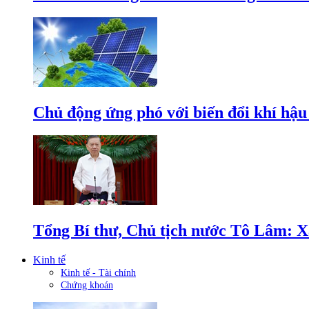
Chủ động ứng phó với biến đổi khí hậu
Tổng Bí thư, Chủ tịch nước Tô Lâm: Xâ
Kinh tế
Kinh tế - Tài chính
Chứng khoán