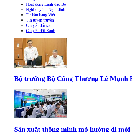
Hoạt động Lãnh đạo Bộ
Nghị quyết - Nghị định
Tự hào hàng Việt
Tin tuyên truyền
Chuyển đổi số
Chuyển đổi Xanh
Bộ trưởng Bộ Công Thương Lê Mạnh Hùn
Sản xuất thông minh mở hướng đi mới 