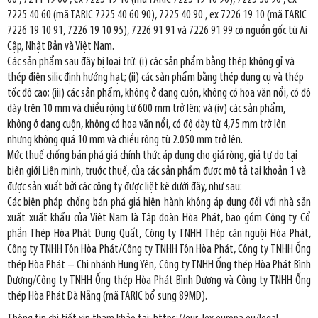
7225 40 60 (mã TARIC 7225 40 60 90), 7225 40 90 , ex 7226 19 10 (mã TARIC
7226 19 10 91, 7226 19 10 95), 7226 91 91 và 7226 91 99 có nguồn gốc từ Ai
Cập, Nhật Bản và Việt Nam.
Các sản phẩm sau đây bị loại trừ: (i) các sản phẩm bằng thép không gỉ và
thép điện silic định hướng hạt; (ii) các sản phẩm bằng thép dụng cụ và thép
tốc độ cao; (iii) các sản phẩm, không ở dạng cuộn, không có hoa văn nổi, có độ
dày trên 10 mm và chiều rộng từ 600 mm trở lên; và (iv) các sản phẩm,
không ở dạng cuộn, không có hoa văn nổi, có độ dày từ 4,75 mm trở lên
nhưng không quá 10 mm và chiều rộng từ 2.050 mm trở lên.
Mức thuế chống bán phá giá chính thức áp dụng cho giá ròng, giá tự do tại
biên giới Liên minh, trước thuế, của các sản phẩm được mô tả tại khoản 1 và
được sản xuất bởi các công ty được liệt kê dưới đây, như sau:
Các biện pháp chống bán phá giá hiện hành không áp dụng đối với nhà sản
xuất xuất khẩu của Việt Nam là Tập đoàn Hòa Phát, bao gồm Công ty Cổ
phần Thép Hòa Phát Dung Quất, Công ty TNHH Thép cán nguội Hòa Phát,
Công ty TNHH Tôn Hòa Phát/Công ty TNHH Tôn Hòa Phát, Công ty TNHH Ống
thép Hòa Phát – Chi nhánh Hưng Yên, Công ty TNHH Ống thép Hòa Phát Bình
Dương/Công ty TNHH Ống thép Hòa Phát Bình Dương và Công ty TNHH Ống
thép Hòa Phát Đà Nẵng (mã TARIC bổ sung 89MD).