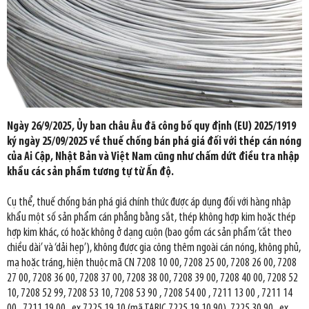
Ngày 26/9/2025, Ủy ban châu Âu đã công bố quy định (EU) 2025/1919
ký ngày 25/09/2025 về thuế chống bán phá giá đối với thép cán nóng
của Ai Cập, Nhật Bản và Việt Nam cũng như chấm dứt điều tra nhập
khẩu các sản phẩm tương tự từ Ấn độ.
Cụ thể, thuế chống bán phá giá chính thức được áp dụng đối với hàng nhập
khẩu một số sản phẩm cán phẳng bằng sắt, thép không hợp kim hoặc thép
hợp kim khác, có hoặc không ở dạng cuộn (bao gồm các sản phẩm ‘cắt theo
chiều dài’ và ‘dải hẹp’), không được gia công thêm ngoài cán nóng, không phủ,
mạ hoặc tráng, hiện thuộc mã CN 7208 10 00, 7208 25 00, 7208 26 00, 7208
27 00, 7208 36 00, 7208 37 00, 7208 38 00, 7208 39 00, 7208 40 00, 7208 52
10, 7208 52 99, 7208 53 10, 7208 53 90 , 7208 54 00 , 7211 13 00 , 7211 14
00 , 7211 19 00 , ex 7225 19 10 (mã TARIC 7225 19 10 90), 7225 30 90 , ex