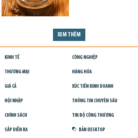
XEM THÊM
KINH TẾ
CÔNG NGHIỆP
THƯƠNG MẠI
HÀNG HÓA
GIÁ CẢ
XÚC TIẾN KINH DOANH
HỘI NHẬP
THÔNG TIN CHUYÊN SÂU
CHÍNH SÁCH
TIN BỘ CÔNG THƯƠNG
SẮP DIỄN RA
BẢN DESKTOP