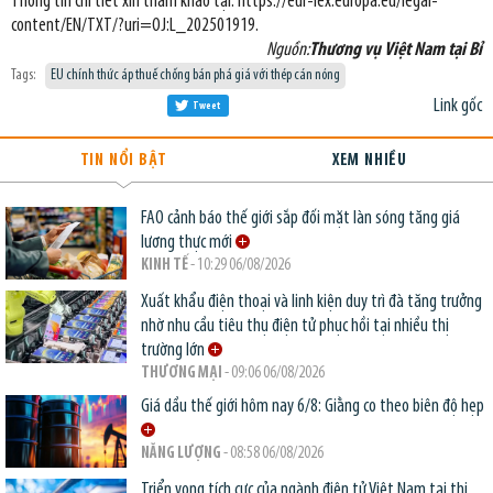
Thông tin chi tiết xin tham khảo tại:
https://eur-lex.europa.eu/legal-
content/EN/TXT/?uri=OJ:L_202501919.
Nguồn:
Thương vụ Việt Nam tại Bỉ
Tags:
EU chính thức áp thuế chống bán phá giá với thép cán nóng
Link gốc
Tweet
TIN NỔI BẬT
XEM NHIỀU
FAO cảnh báo thế giới sắp đối mặt làn sóng tăng giá
lương thực mới
KINH TẾ
- 10:29 06/08/2026
Xuất khẩu điện thoại và linh kiện duy trì đà tăng trưởng
nhờ nhu cầu tiêu thụ điện tử phục hồi tại nhiều thị
trường lớn
THƯƠNG MẠI
- 09:06 06/08/2026
Giá dầu thế giới hôm nay 6/8: Giằng co theo biên độ hẹp
NĂNG LƯỢNG
- 08:58 06/08/2026
Triển vọng tích cực của ngành điện tử Việt Nam tại thị