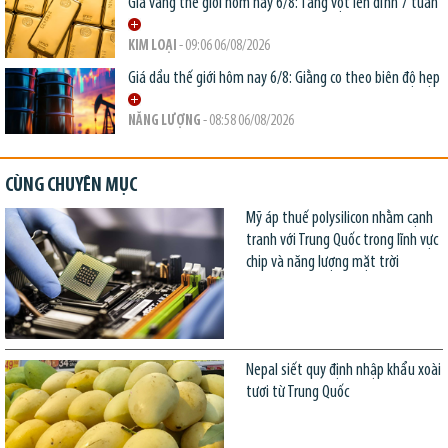
Giá vàng thế giới hôm nay 6/8: Tăng vọt lên đỉnh 7 tuần
KIM LOẠI
- 09:06 06/08/2026
Giá dầu thế giới hôm nay 6/8: Giằng co theo biên độ hẹp
NĂNG LƯỢNG
- 08:58 06/08/2026
CÙNG CHUYÊN MỤC
Mỹ áp thuế polysilicon nhằm cạnh
tranh với Trung Quốc trong lĩnh vực
chip và năng lượng mặt trời
Nepal siết quy định nhập khẩu xoài
tươi từ Trung Quốc