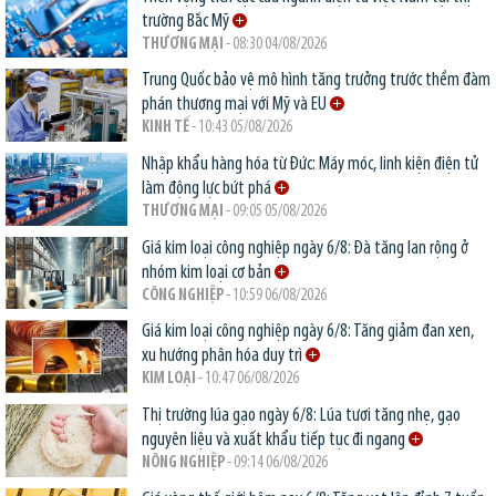
trường Bắc Mỹ
THƯƠNG MẠI
- 08:30 04/08/2026
Trung Quốc bảo vệ mô hình tăng trưởng trước thềm đàm
phán thương mại với Mỹ và EU
KINH TẾ
- 10:43 05/08/2026
Nhập khẩu hàng hóa từ Đức: Máy móc, linh kiện điện tử
làm động lực bứt phá
THƯƠNG MẠI
- 09:05 05/08/2026
Giá kim loại công nghiệp ngày 6/8: Đà tăng lan rộng ở
nhóm kim loại cơ bản
CÔNG NGHIỆP
- 10:59 06/08/2026
Giá kim loại công nghiệp ngày 6/8: Tăng giảm đan xen,
xu hướng phân hóa duy trì
KIM LOẠI
- 10:47 06/08/2026
Thị trường lúa gạo ngày 6/8: Lúa tươi tăng nhẹ, gạo
nguyên liệu và xuất khẩu tiếp tục đi ngang
NÔNG NGHIỆP
- 09:14 06/08/2026