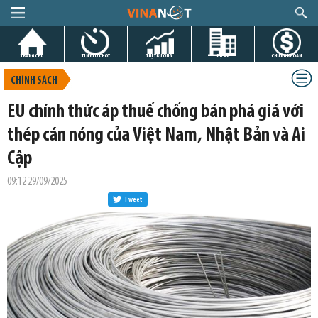
TRANG CHỦ
TIN GIỜ CHÓT
THỊ TRƯỜNG
DỰ ÁN
CHỨNG KHOÁN
CHÍNH SÁCH
EU chính thức áp thuế chống bán phá giá với
thép cán nóng của Việt Nam, Nhật Bản và Ai
Cập
09:12 29/09/2025
Tweet