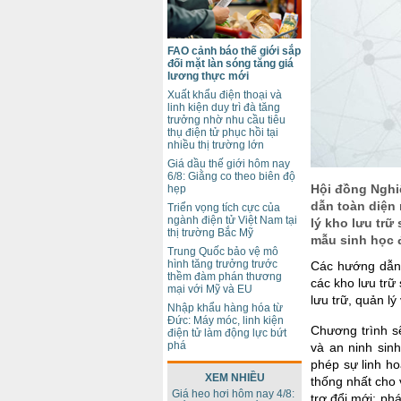
FAO cảnh báo thế giới sắp
đối mặt làn sóng tăng giá
lương thực mới
Xuất khẩu điện thoại và
linh kiện duy trì đà tăng
trưởng nhờ nhu cầu tiêu
thụ điện tử phục hồi tại
nhiều thị trường lớn
Giá dầu thế giới hôm nay
6/8: Giằng co theo biên độ
Hội đồng Nghi
hẹp
dẫn toàn diện
Triển vọng tích cực của
ngành điện tử Việt Nam tại
lý kho lưu trữ
thị trường Bắc Mỹ
mẫu sinh học 
Trung Quốc bảo vệ mô
hình tăng trưởng trước
Các hướng dẫn 
thềm đàm phán thương
các kho lưu trữ 
mại với Mỹ và EU
lưu trữ, quản lý
Nhập khẩu hàng hóa từ
Đức: Máy móc, linh kiện
Chương trình s
điện tử làm động lực bứt
phá
và an ninh sinh
phép sự linh ho
XEM NHIỀU
thống nhất cho
Giá heo hơi hôm nay 4/8:
trợ đổi mới; ph