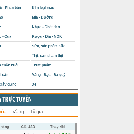
t - Phân bón
Kim loại màu
ạo
Mía - Đường
c
Nhựa - Chất dẻo
ủ - Quả
Rượu - Bia - NGK
p
Sữa, sản phẩm sữa
á
Thịt, sản phẩm thịt
 chăn nuôi
Thực phẩm
i sản
Vàng - Bạc - Đá quý
u xây dựng
Xe
Ả TRỰC TUYẾN
hóa
Vàng
Tỷ giá
 hàng
Giá USD
Thay đổi