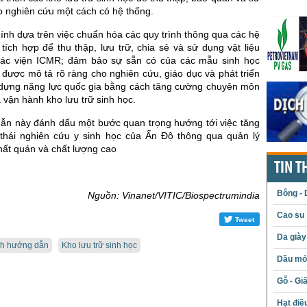
o nghiên cứu một cách có hệ thống.
ính dựa trên việc chuẩn hóa các quy trình thông qua các hệ
 tích hợp để thu thập, lưu trữ, chia sẻ và sử dụng vật liệu
các viện ICMR; đảm bảo sự sẵn có của các mẫu sinh học
 được mô tả rõ ràng cho nghiên cứu, giáo dục và phát triển
dựng năng lực quốc gia bằng cách tăng cường chuyên môn
à vận hành kho lưu trữ sinh học.
n này đánh dấu một bước quan trọng hướng tới việc tăng
thái nghiên cứu y sinh học của Ấn Độ thông qua quản lý
hất quán và chất lượng cao
TIN T
Bông - 
Nguồn: Vinanet/VITIC/Biospectrumindia
Cao su
Tweet
Da giày
h hướng dẫn
Kho lưu trữ sinh học
Dầu mỏ 
Gỗ - Gi
Hạt điề