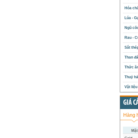
Hóa chấ
Lúa - G
Ngũ cố
Rau - C
Sắt thé
Than đ
Thức ăn
Thuỷ hả
Vật liệ
GIÁ C
Hàng 
Mặt