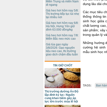
Miền Trung và miền Nam
dụng lâu dài ch
đi ngang
Giá heo hơi hôm nay 5/8:
Các mục tiêu ch
Thị trường tiếp tục lùi nhẹ
thống thông tin
tại nhiều nơi
sinh học giữa 
Giá heo hơi hôm nay 6/8:
chất lượng cao,
Hà Nội, Hưng Yên giữ
đỉnh 63.000 đồng/kg
sản phẩm; xây 
trong quản lý v
Giá heo hơi hôm nay 7/8:
Miền Bắc neo mức cao
Những hướng dẫ
Giá lúa gạo ngày
cường hệ sinh 
3/8/2026: Gạo nguyên
liệu neo cao, thị trường
mẫu sinh học n
giao dịch chậm đầu tuần
TIN GIỜ CHÓT
TAGS:
Ban hàn
Thị trường đường Ấn Độ
lập đỉnh kỷ lục: Nguồn
cung khan hiếm gây áp
lực lớn trước mùa lễ hội