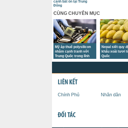
cảnh bất ổn tại Trung
Đông
CÙNG CHUYÊN MỤC
Mỹ áp thuế polysilicon
Nepal siết quy đ
nhằm cạnh tranh với
khẩu xoài tươi 
Trung Quốc trong lĩnh
Quốc
vực chip và năng lượng
mặt trời
LIÊN KẾT
Chính Phủ
Nhân dân
ĐỐI TÁC