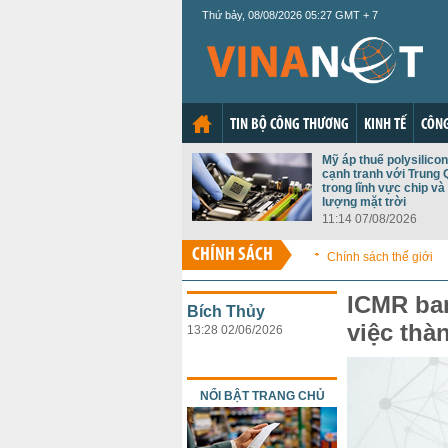
Thứ bảy, 08/08/2026 05:27 GMT + 7
TIN BỘ CÔNG THƯƠNG
KINH TẾ
CÔNG
Mỹ áp thuế polysilico
cạnh tranh với Trung
trong lĩnh vực chip và
lượng mặt trời
11:14 07/08/2026
CHÍNH SÁCH
Chính sách thế giới
ICMR ba
Bích Thủy
việc thà
13:28 02/06/2026
NỔI BẬT TRANG CHỦ