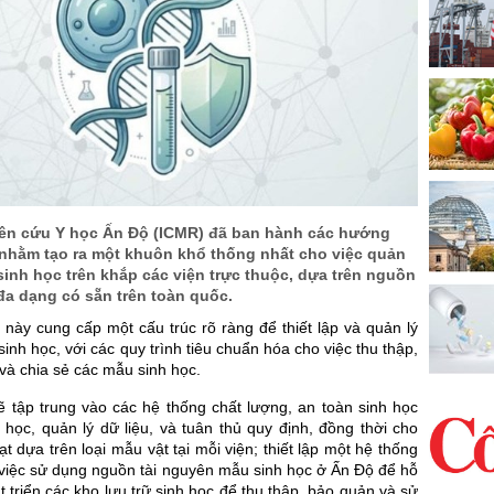
ên cứu Y học Ấn Độ (ICMR) đã ban hành các hướng
 nhằm tạo ra một khuôn khổ thống nhất cho việc quản
 sinh học trên khắp các viện trực thuộc, dựa trên nguồn
đa dạng có sẵn trên toàn quốc.
này cung cấp một cấu trúc rõ ràng để thiết lập và quản lý
sinh học, với các quy trình tiêu chuẩn hóa cho việc thu thập,
 và chia sẻ các mẫu sinh học.
ẽ tập trung vào các hệ thống chất lượng, an toàn sinh học
 học, quản lý dữ liệu, và tuân thủ quy định, đồng thời cho
ạt dựa trên loại mẫu vật tại mỗi viện; thiết lập một hệ thống
 việc sử dụng nguồn tài nguyên mẫu sinh học ở Ấn Độ để hỗ
át triển các kho lưu trữ sinh học để thu thập, bảo quản và sử