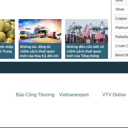
Gold
Silver
Copper
Platinu
Palladi
Crude O
ịnh nhập
Những tác động từ
Những điều cần biết về
từ Trung
chính sách thuế quan
chính sách thuế quan
Brent Oi
mới của Hoa Kỳ đối với
mới của Tổng thống
Việt Nam
Trump
Natural
Gasoli
London 
US Whe
THỊ 
Báo Công Thương
Vietnamexport
VTV Online
US Cor
Trong
US Soy
US Coff
Chỉ