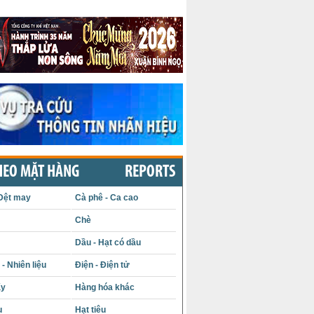
HEO MẶT HÀNG
REPORTS
Dệt may
Cà phê - Ca cao
Chè
Dầu - Hạt có dầu
- Nhiên liệu
Điện - Điện tử
ấy
Hàng hóa khác
u
Hạt tiêu