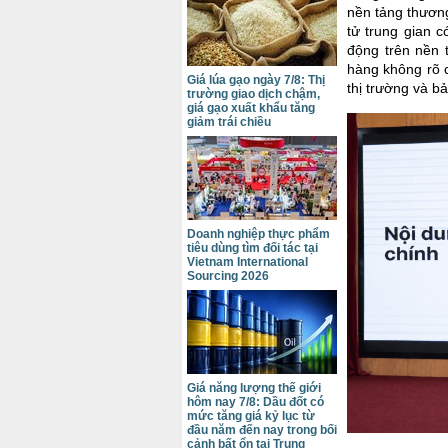
nền tảng thươn
tử trung gian 
động trên nền 
hàng không rõ c
Giá lúa gạo ngày 7/8: Thị
thị trường và b
trường giao dịch chậm,
giá gạo xuất khẩu tăng
giảm trái chiều
Doanh nghiệp thực phẩm
tiêu dùng tìm đối tác tại
Vietnam International
Sourcing 2026
Giá năng lượng thế giới
hôm nay 7/8: Dầu đốt có
mức tăng giá kỷ lục từ
đầu năm đến nay trong bối
cảnh bất ổn tại Trung