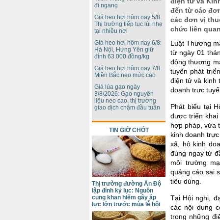
điện tử và Kin
đi ngang
đến từ các đơn
Giá heo hơi hôm nay 5/8:
các đơn vị th
Thị trường tiếp tục lùi nhẹ
chức liên quan
tại nhiều nơi
Giá heo hơi hôm nay 6/8:
Luật Thương mạ
Hà Nội, Hưng Yên giữ
từ ngày 01 thá
đỉnh 63.000 đồng/kg
động thương mại
Giá heo hơi hôm nay 7/8:
tuyến phát triể
Miền Bắc neo mức cao
điện tử và kinh
Giá lúa gạo ngày
doanh trực tuyế
3/8/2026: Gạo nguyên
liệu neo cao, thị trường
Phát biểu tại 
giao dịch chậm đầu tuần
được triển khai
hợp pháp, vừa t
TIN GIỜ CHÓT
kinh doanh trực
xã, hộ kinh do
đúng ngay từ đầ
môi trường mạ
quảng cáo sai s
tiêu dùng.
Thị trường đường Ấn Độ
lập đỉnh kỷ lục: Nguồn
cung khan hiếm gây áp
Tại Hội nghị, đ
lực lớn trước mùa lễ hội
các nội dung c
trong những đi