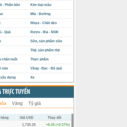
t - Phân bón
Kim loại màu
ạo
Mía - Đường
c
Nhựa - Chất dẻo
ủ - Quả
Rượu - Bia - NGK
p
Sữa, sản phẩm sữa
á
Thịt, sản phẩm thịt
 chăn nuôi
Thực phẩm
i sản
Vàng - Bạc - Đá quý
u xây dựng
Xe
Ả TRỰC TUYẾN
hóa
Vàng
Tỷ giá
 hàng
Giá USD
Thay đổi
1,735.25
+6.45 (+0.37%)