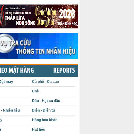
HEO MẶT HÀNG
REPORTS
Dệt may
Cà phê - Ca cao
Chè
Dầu - Hạt có dầu
- Nhiên liệu
Điện - Điện tử
ấy
Hàng hóa khác
u
Hạt tiêu