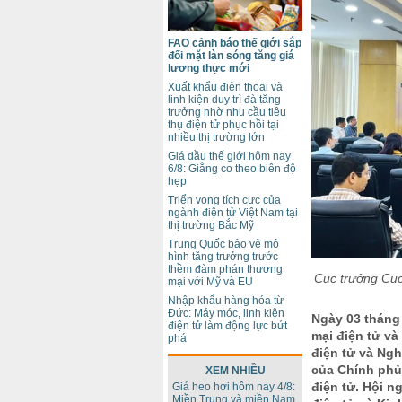
FAO cảnh báo thế giới sắp
đối mặt làn sóng tăng giá
lương thực mới
Xuất khẩu điện thoại và
linh kiện duy trì đà tăng
trưởng nhờ nhu cầu tiêu
thụ điện tử phục hồi tại
nhiều thị trường lớn
Giá dầu thế giới hôm nay
6/8: Giằng co theo biên độ
hẹp
Triển vọng tích cực của
ngành điện tử Việt Nam tại
thị trường Bắc Mỹ
Trung Quốc bảo vệ mô
hình tăng trưởng trước
thềm đàm phán thương
Cục trưởng Cục
mại với Mỹ và EU
Nhập khẩu hàng hóa từ
Đức: Máy móc, linh kiện
Ngày 03 tháng
điện tử làm động lực bứt
mại điện tử và
phá
điện tử và Ng
của Chính phủ 
XEM NHIỀU
điện tử. Hội 
Giá heo hơi hôm nay 4/8:
Miền Trung và miền Nam