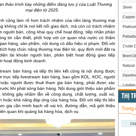
oạn thảo trình bày những điểm đáng lưu ý của Luật Thương
Silver
mại điện tử 2025.
Copper
ịnh cũng làm rõ hơn trách nhiệm của nền tảng thương mại
ng không chỉ là nơi kết nối giao dịch, mà còn có trách nhiệm
Platinu
in người bán, công khai quy chế hoạt động, tiếp nhận phản
Palladi
hông tin cần thiết, phối hợp với cơ quan nhà nước có thẩm
gian hàng, sản phẩm, nội dung có dấu hiệu vi phạm. Đối với
Crude O
tích hợp chức năng thương mại điện tử, quy định mới đặt ra
iện tài khoản người bán, phân biệt hoạt động giao tiếp
Brent Oi
i hoạt động kinh doanh.
Natural
tream bán hàng và tiếp thị liên kết cũng là nội dung được
Gasoli
i trực tiếp livestream bán hàng, bao gồm KOL, KOC, người
hoặc người được thuê tham gia bán hàng, phải được xác
London 
trước khi phát sóng bán hàng. Nội dung giới thiệu sản phẩm
c, không gây nhầm lẫn về công dụng, chất lượng, xuất xứ,
US Whe
THỊ 
h hoặc khả năng đáp ứng của hàng hóa. Đối với tiếp thị liên
US Cor
am gia cần minh bạch về vai trò, đường dẫn, mã giới thiệu
Trong
liên quan khi quảng bá hàng hóa, dịch vụ.
US Soy
US Coff
Chỉ
US Sug