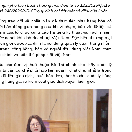
 nghị phổ biến Luật Thương mại điện tử số 122/2025/QH15
số 248/2026/NĐ-CP quy định chi tiết một số điều của Luật.
ũng trao đổi về nhiều vấn đề thực tiễn như hàng hóa có
ười bán đóng gian hàng sau khi vi phạm, bảo vệ dữ liệu cá
iệm của tổ chức cung cấp hạ tầng kỹ thuật và trách nhiệm
c ngoài khi kinh doanh tại Việt Nam. Đặc biệt, thương mại
iên giới được xác định là nội dung quản lý quan trọng nhằm
ranh công bằng, bảo vệ người tiêu dùng Việt Nam, thực
ài chính và tuân thủ pháp luật Việt Nam.
a các đơn vị thuế thuộc Bộ Tài chính cho thấy quản lý
 tử cần cơ chế phối hợp liên ngành chặt chẽ, nhất là trong
 dữ liệu giao dịch, thuế, hóa đơn, thanh toán, quản lý hàng
g hàng giả và kiểm soát giao dịch xuyên biên giới.