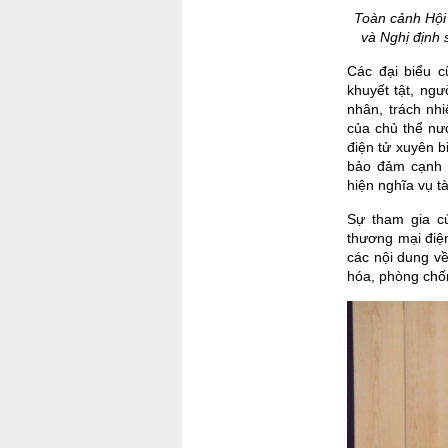
Toàn cảnh Hội
và Nghị định 
Các đại biểu c
khuyết tật, ng
nhân, trách nh
của chủ thể nướ
điện tử xuyên b
bảo đảm cạnh t
hiện nghĩa vụ t
Sự tham gia củ
thương mại điện
các nội dung về
hóa, phòng chốn