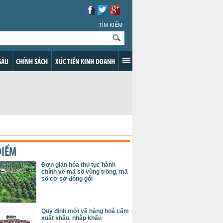
TÌM KIẾM
SÂU
CHÍNH SÁCH
XÚC TIẾN KINH DOANH
ĐIỂM
Đơn giản hóa thủ tục hành
chính về mã số vùng trồng, mã
số cơ sở đóng gói
Quy định mới về hàng hoá cấm
xuất khẩu, nhập khẩu