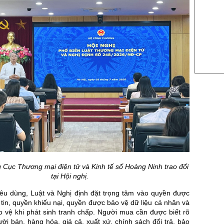
US Cott
London
US Coc
Rough 
Nguồn Fi
 Cục Thương mại điện tử và Kinh tế số Hoàng Ninh trao đổi
tại Hội nghị.
tiêu dùng, Luật và Nghị định đặt trọng tâm vào quyền được
tin, quyền khiếu nại, quyền được bảo vệ dữ liệu cá nhân và
 vệ khi phát sinh tranh chấp. Người mua cần được biết rõ
ười bán, hàng hóa, giá cả, xuất xứ, chính sách đổi trả, bảo