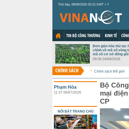
Thứ bảy, 08/08/2026 03:22 GMT + 7
TIN BỘ CÔNG THƯƠNG
KINH TẾ
CÔNG
Đơn giản hóa thủ tục 
chính về mã số vùng t
mã số cơ sở đóng gói
09:06 04/08/2026
CHÍNH SÁCH
Chính sách thế giới
Bộ Công
Phạm Hòa
mại điện
11:37 06/07/2026
CP
NỔI BẬT TRANG CHỦ