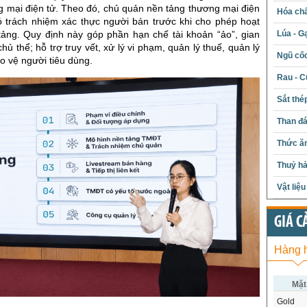
g mại điện tử. Theo đó, chủ quản nền tảng thương mại điện
Hóa chấ
có trách nhiệm xác thực người bán trước khi cho phép hoạt
Lúa - G
tảng. Quy định này góp phần hạn chế tài khoản “ảo”, gian
hủ thể; hỗ trợ truy vết, xử lý vi phạm, quản lý thuế, quản lý
Ngũ cố
ảo vệ người tiêu dùng.
Rau - C
Sắt thé
Than đ
Thức ăn
Thuỷ hả
Vật liệ
GIÁ C
Hàng 
Mặt
Gold