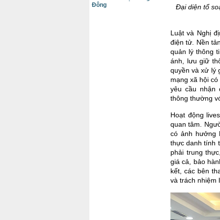
Đông
Đại diện tổ s
Luật và Nghị đ
điện tử. Nền tả
quản lý thông t
ánh, lưu giữ t
quyền và xử lý 
mạng xã hội có 
yêu cầu nhận d
thông thường vớ
Hoạt động lives
quan tâm. Ngườ
có ảnh hưởng 
thực danh tính 
phải trung thự
giá cả, bảo hàn
kết, các bên th
và trách nhiệm 