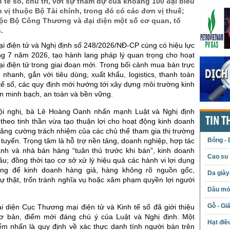
h tế số, chủ trì, với sự tham dự của khoảng 100 đại biểu
 vị thuộc Bộ Tài chính, trong đó có các đơn vị thuế;
uộc Bộ Công Thương và đại diện một số cơ quan, tổ
.
i điện tử và Nghị định số 248/2026/NĐ-CP cùng có hiệu lực
ng 7 năm 2026, tạo hành lang pháp lý quan trọng cho hoạt
 điện tử trong giai đoạn mới. Trong bối cảnh mua bán trực
n nhanh, gắn với tiêu dùng, xuất khẩu, logistics, thanh toán
 tế số, các quy định mới hướng tới xây dựng môi trường kinh
n minh bạch, an toàn và bền vững.
Hội nghị, bà Lê Hoàng Oanh nhấn mạnh Luật và Nghị định
TIN T
 theo tinh thần vừa tạo thuận lợi cho hoạt động kinh doanh
ăng cường trách nhiệm của các chủ thể tham gia thị trường
Bông - 
 tuyến. Trọng tâm là hỗ trợ nền tảng, doanh nghiệp, hợp tác
anh và nhà bán hàng “tuân thủ trước khi bán”, kinh doanh
Cao su
u; đồng thời tạo cơ sở xử lý hiệu quả các hành vi lợi dụng
ng để kinh doanh hàng giả, hàng không rõ nguồn gốc,
Da giày
ự thật, trốn tránh nghĩa vụ hoặc xâm phạm quyền lợi người
Dầu mỏ 
Gỗ - Gi
ại diện Cục Thương mại điện tử và Kinh tế số đã giới thiệu
ơ bản, điểm mới đáng chú ý của Luật và Nghị định. Một
Hạt điề
ểm nhấn là quy định về xác thực danh tính người bán trên