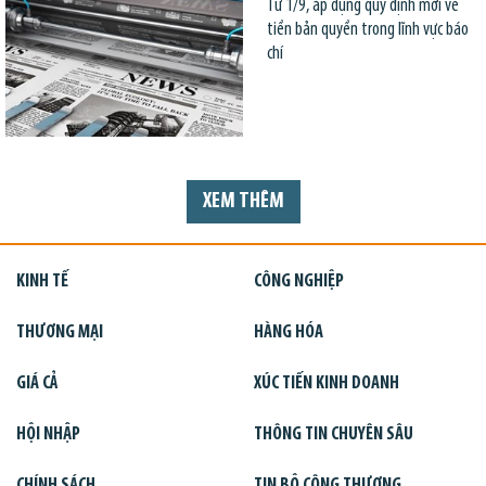
Từ 1/9, áp dụng quy định mới về
tiền bản quyền trong lĩnh vực báo
chí
XEM THÊM
KINH TẾ
CÔNG NGHIỆP
THƯƠNG MẠI
HÀNG HÓA
GIÁ CẢ
XÚC TIẾN KINH DOANH
HỘI NHẬP
THÔNG TIN CHUYÊN SÂU
CHÍNH SÁCH
TIN BỘ CÔNG THƯƠNG