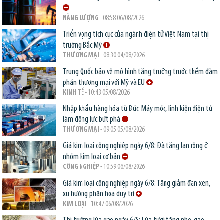
NĂNG LƯỢNG
- 08:58 06/08/2026
Triển vọng tích cực của ngành điện tử Việt Nam tại thị
trường Bắc Mỹ
THƯƠNG MẠI
- 08:30 04/08/2026
Trung Quốc bảo vệ mô hình tăng trưởng trước thềm đàm
phán thương mại với Mỹ và EU
KINH TẾ
- 10:43 05/08/2026
Nhập khẩu hàng hóa từ Đức: Máy móc, linh kiện điện tử
làm động lực bứt phá
THƯƠNG MẠI
- 09:05 05/08/2026
Giá kim loại công nghiệp ngày 6/8: Đà tăng lan rộng ở
nhóm kim loại cơ bản
CÔNG NGHIỆP
- 10:59 06/08/2026
Giá kim loại công nghiệp ngày 6/8: Tăng giảm đan xen,
xu hướng phân hóa duy trì
KIM LOẠI
- 10:47 06/08/2026