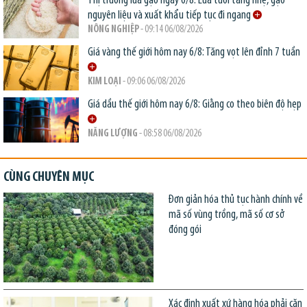
Thị trường lúa gạo ngày 6/8: Lúa tươi tăng nhẹ, gạo
nguyên liệu và xuất khẩu tiếp tục đi ngang
NÔNG NGHIỆP
- 09:14 06/08/2026
Giá vàng thế giới hôm nay 6/8: Tăng vọt lên đỉnh 7 tuần
KIM LOẠI
- 09:06 06/08/2026
Giá dầu thế giới hôm nay 6/8: Giằng co theo biên độ hẹp
NĂNG LƯỢNG
- 08:58 06/08/2026
CÙNG CHUYÊN MỤC
Đơn giản hóa thủ tục hành chính về
mã số vùng trồng, mã số cơ sở
đóng gói
Xác định xuất xứ hàng hóa phải căn