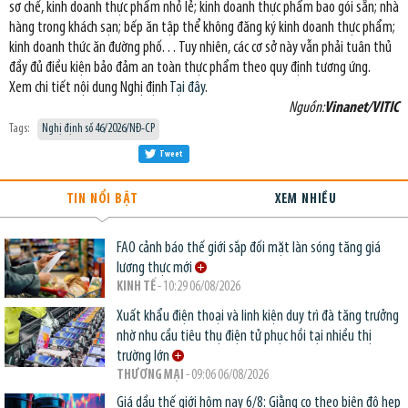
sơ chế, kinh doanh thực phẩm nhỏ lẻ; kinh doanh thực phẩm bao gói sẵn; nhà
hàng trong khách sạn; bếp ăn tập thể không đăng ký kinh doanh thực phẩm;
kinh doanh thức ăn đường phố… Tuy nhiên, các cơ sở này vẫn phải tuân thủ
đầy đủ điều kiện bảo đảm an toàn thực phẩm theo quy định tương ứng.
Xem chi tiết nội dung Nghị định
Tại đây
.
Nguồn:
Vinanet/VITIC
Tags:
Nghị định số 46/2026/NĐ-CP
Tweet
TIN NỔI BẬT
XEM NHIỀU
FAO cảnh báo thế giới sắp đối mặt làn sóng tăng giá
lương thực mới
KINH TẾ
- 10:29 06/08/2026
Xuất khẩu điện thoại và linh kiện duy trì đà tăng trưởng
nhờ nhu cầu tiêu thụ điện tử phục hồi tại nhiều thị
trường lớn
THƯƠNG MẠI
- 09:06 06/08/2026
Giá dầu thế giới hôm nay 6/8: Giằng co theo biên độ hẹp