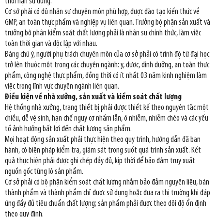
thời hạn sử dụng.
Cơ sở phải có đủ nhân sự chuyên môn phù hợp, được đào tạo kiến thức về
GMP, an toàn thực phẩm và nghiệp vụ liên quan. Trưởng bộ phận sản xuất và
trưởng bộ phận kiểm soát chất lượng phải là nhân sự chính thức, làm việc
toàn thời gian và độc lập với nhau.
Đáng chú ý, người phụ trách chuyên môn của cơ sở phải có trình độ từ đại học
trở lên thuộc một trong các chuyên ngành: y, dược, dinh dưỡng, an toàn thực
phẩm, công nghệ thực phẩm, đồng thời có ít nhất 03 năm kinh nghiệm làm
việc trong lĩnh vực chuyên ngành liên quan.
Điều kiện về nhà xưởng, sản xuất và kiểm soát chất lượng
Hệ thống nhà xưởng, trang thiết bị phải được thiết kế theo nguyên tắc một
chiều, dễ vệ sinh, hạn chế nguy cơ nhầm lẫn, ô nhiễm, nhiễm chéo và các yếu
tố ảnh hưởng bất lợi đến chất lượng sản phẩm.
Mọi hoạt động sản xuất phải thực hiện theo quy trình, hướng dẫn đã ban
hành, có biện pháp kiểm tra, giám sát trong suốt quá trình sản xuất. Kết
quả thực hiện phải được ghi chép đầy đủ, kịp thời để bảo đảm truy xuất
nguồn gốc từng lô sản phẩm.
Cơ sở phải có bộ phận kiểm soát chất lượng nhằm bảo đảm nguyên liệu, bán
thành phẩm và thành phẩm chỉ được sử dụng hoặc đưa ra thị trường khi đáp
ứng đầy đủ tiêu chuẩn chất lượng; sản phẩm phải được theo dõi độ ổn định
theo quy định.