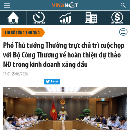
TRANG CHỦ
TIN GIỜ CHÓT
THỊ TRƯỜNG
DỰ ÁN
CHỨNG KHOÁN
TIN BỘ CÔNG THƯƠNG
Phó Thủ tướng Thường trực chủ trì cuộc họp
với Bộ Công Thương về hoàn thiện dự thảo
NĐ trong kinh doanh xăng dầu
15:01 25/06/2026
Tweet