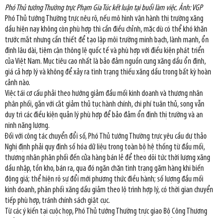
Phó Thủ tướng Thường trực Phạm Gia Túc kết luận tại buổi làm việc. Ảnh: VGP
Phó Thủ tướng Thường trực nêu rõ, nếu mô hình vận hành thị trường xăng
dầu hiện nay không còn phù hợp thì cần điều chỉnh, mặc dù có thể khó khăn
trước mắt nhưng cần thiết để tạo lập môi trường minh bạch, lành mạnh, ổn
định lâu dài, tiệm cận thông lệ quốc tế và phù hợp với điều kiện phát triển
của Việt Nam. Mục tiêu cao nhất là bảo đảm nguồn cung xăng dầu ổn định,
giá cả hợp lý và không để xảy ra tình trạng thiếu xăng dầu trong bất kỳ hoàn
cảnh nào.
Việc tái cơ cấu phải theo hướng giảm đầu mối kinh doanh và thương nhân
phân phối, gắn với cắt giảm thủ tục hành chính, chi phí tuân thủ, song vẫn
duy trì các điều kiện quản lý phù hợp để bảo đảm ổn định thị trường và an
ninh năng lượng.
Đối với công tác chuyển đổi số, Phó Thủ tướng Thường trực yêu cầu dự thảo
Nghị định phải quy định số hóa dữ liệu trong toàn bộ hệ thống từ đầu mối,
thương nhân phân phối đến cửa hàng bán lẻ để theo dõi tức thời lượng xăng
dầu nhập, tồn kho, bán ra, qua đó ngăn chặn tình trạng găm hàng khi biến
động giá; thể hiện rõ sự đổi mới phương thức điều hành; số lượng đầu mối
kinh doanh, phân phối xăng dầu giảm theo lộ trình hợp lý, có thời gian chuyển
tiếp phù hợp, tránh chính sách giật cục.
Từ các ý kiến tại cuộc họp, Phó Thủ tướng Thường trực giao Bộ Công Thương