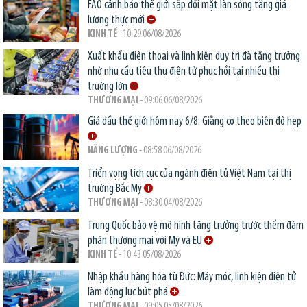
FAO cảnh báo thế giới sắp đối mặt làn sóng tăng giá
lương thực mới
KINH TẾ
- 10:29 06/08/2026
Xuất khẩu điện thoại và linh kiện duy trì đà tăng trưởng
nhờ nhu cầu tiêu thụ điện tử phục hồi tại nhiều thị
trường lớn
THƯƠNG MẠI
- 09:06 06/08/2026
Giá dầu thế giới hôm nay 6/8: Giằng co theo biên độ hẹp
NĂNG LƯỢNG
- 08:58 06/08/2026
Triển vọng tích cực của ngành điện tử Việt Nam tại thị
trường Bắc Mỹ
THƯƠNG MẠI
- 08:30 04/08/2026
Trung Quốc bảo vệ mô hình tăng trưởng trước thềm đàm
phán thương mại với Mỹ và EU
KINH TẾ
- 10:43 05/08/2026
Nhập khẩu hàng hóa từ Đức: Máy móc, linh kiện điện tử
làm động lực bứt phá
THƯƠNG MẠI
- 09:05 05/08/2026