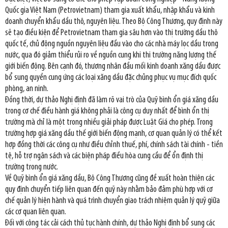
Quốc gia Việt Nam (Petrovietnam) tham gia xuất khẩu, nhập khẩu và kinh
doanh chuyển khẩu dầu thô, nguyên liệu. Theo Bộ Công Thương, quy định này
sẽ tạo điều kiện để Petrovietnam tham gia sâu hơn vào thị trường dầu thô
quốc tế, chủ động nguồn nguyên liệu đầu vào cho các nhà máy lọc dầu trong
nước, qua đó giảm thiểu rủi ro về nguồn cung khi thị trường năng lượng thế
giới biến động. Bên cạnh đó, thương nhân đầu mối kinh doanh xăng dầu được
bổ sung quyền cung ứng các loại xăng dầu đặc chủng phục vụ mục đích quốc
phòng, an ninh.
Đồng thời, dự thảo Nghị định đã làm rõ vai trò của Quỹ bình ổn giá xăng dầu
trong cơ chế điều hành giá không phải là công cụ duy nhất để bình ổn thị
trường mà chỉ là một trong nhiều giải pháp được Luật Giá cho phép. Trong
trường hợp giá xăng dầu thế giới biến động mạnh, cơ quan quản lý có thể kết
hợp đồng thời các công cụ như điều chỉnh thuế, phí, chính sách tài chính - tiền
tệ, hỗ trợ ngân sách và các biện pháp điều hòa cung cầu để ổn định thị
trường trong nước.
Về Quỹ bình ổn giá xăng dầu, Bộ Công Thương cũng đề xuất hoàn thiện các
quy định chuyển tiếp liên quan đến quỹ này nhằm bảo đảm phù hợp với cơ
chế quản lý hiện hành và quá trình chuyển giao trách nhiệm quản lý quỹ giữa
các cơ quan liên quan.
Đối với công tác cải cách thủ tục hành chính, dự thảo Nghị định bổ sung các