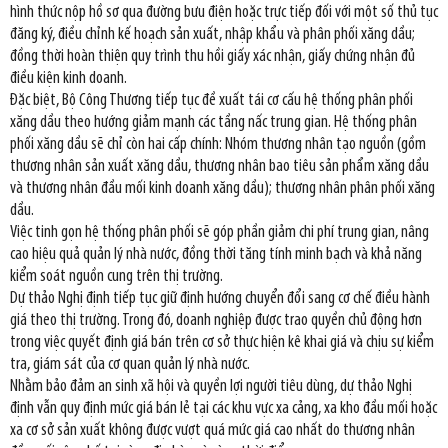
hình thức nộp hồ sơ qua đường bưu điện hoặc trực tiếp đối với một số thủ tục
đăng ký, điều chỉnh kế hoạch sản xuất, nhập khẩu và phân phối xăng dầu;
đồng thời hoàn thiện quy trình thu hồi giấy xác nhận, giấy chứng nhận đủ
điều kiện kinh doanh.
Đặc biệt, Bộ Công Thương tiếp tục đề xuất tái cơ cấu hệ thống phân phối
xăng dầu theo hướng giảm mạnh các tầng nấc trung gian. Hệ thống phân
phối xăng dầu sẽ chỉ còn hai cấp chính: Nhóm thương nhân tạo nguồn (gồm
thương nhân sản xuất xăng dầu, thương nhân bao tiêu sản phẩm xăng dầu
và thương nhân đầu mối kinh doanh xăng dầu); thương nhân phân phối xăng
dầu.
Việc tinh gọn hệ thống phân phối sẽ góp phần giảm chi phí trung gian, nâng
cao hiệu quả quản lý nhà nước, đồng thời tăng tính minh bạch và khả năng
kiểm soát nguồn cung trên thị trường.
Dự thảo Nghị định tiếp tục giữ định hướng chuyển đổi sang cơ chế điều hành
giá theo thị trường. Trong đó, doanh nghiệp được trao quyền chủ động hơn
trong việc quyết định giá bán trên cơ sở thực hiện kê khai giá và chịu sự kiểm
tra, giám sát của cơ quan quản lý nhà nước.
Nhằm bảo đảm an sinh xã hội và quyền lợi người tiêu dùng, dự thảo Nghị
định vẫn quy định mức giá bán lẻ tại các khu vực xa cảng, xa kho đầu mối hoặc
xa cơ sở sản xuất không được vượt quá mức giá cao nhất do thương nhân