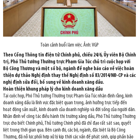
Toàn cảnh buổi làm việc. Ảnh: VGP
Theo Cổng Thông tin điện tử Chính phủ, chiều 24/6, Ủy viên Bộ Chính
trị, Phó Thủ tướng Thường trực Phạm Gia Túc chủ trì cuộc họp với
Bộ Công Thương và một số bộ, ngành để nghe báo cáo về việc hoàn
thiện dự thảo Nghị định thay thế Nghị định số 83/2014/NĐ-CP và các
nghị định sửa đổi, bổ sung về kinh doanh xăng dầu.
Hoàn thiện khung pháp lý cho kinh doanh xăng dầu
Tại cuộc họp, Phó Thủ tướng Thường trực Phạm Gia Túc nhận định rằng, kinh
doanh xăng dầu là lĩnh vực đặc biệt quan trọng, ảnh hưởng trực tiếp đến
hoạt động sản xuất, kinh doanh của doanh nghiệp và đời sống của người dân.
Nhận định về công tác điều hành thị trường xăng dầu, Phó Thủ tướng Thường
trực cho biết Chính phủ, Thủ tướng Chính phủ đã chỉ đạo rất sát sao, quyết
liệt trong thời gian qua. Bên cạnh đó, các bộ, ngành, đặc biệt là Bộ Công
Thương, đã nỗ lực phối hợp xử lý kịp thời các vấn đề phát sinh, góp phần bảo