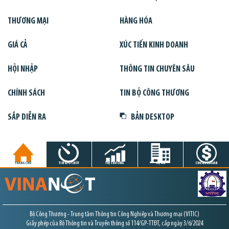
THƯƠNG MẠI
HÀNG HÓA
GIÁ CẢ
XÚC TIẾN KINH DOANH
HỘI NHẬP
THÔNG TIN CHUYÊN SÂU
CHÍNH SÁCH
TIN BỘ CÔNG THƯƠNG
SẮP DIỄN RA
BẢN DESKTOP
TRANG CHỦ
TIN GIỜ CHÓT
THỊ TRƯỜNG
DỰ ÁN
CHỨNG KHOÁN
Bộ Công Thương - Trung tâm Thông tin Công Nghiệp và Thương mại (VITIC)
Giấy phép của Bộ Thông tin và Truyền thông số 114/GP-TTĐT, cấp ngày 3/6/2024