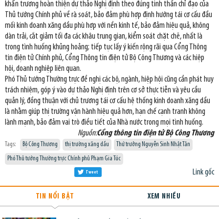
khẩn trương hoàn thiện dự thảo Nghị định theo đúng tinh thần chỉ đạo của
Thủ tướng Chính phủ về rà soát, bảo đảm phù hợp định hướng tái cơ cấu đầu
mối kinh doanh xăng dầu phù hợp với nền kinh tế, bảo đảm hiệu quả, không
dàn trải, cắt giảm tối đa các khâu trung gian, kiểm soát chặt chẽ, nhất là
trong tình huống khủng hoảng; tiếp tục lấy ý kiến rộng rãi qua Cổng Thông
tin điện tử Chính phủ, Cổng Thông tin điện tử Bộ Công Thương và các hiệp
hội, doanh nghiệp liên quan.
Phó Thủ tướng Thường trực đề nghị các bộ, ngành, hiệp hội cũng cần phát huy
trách nhiệm, góp ý vào dự thảo Nghị định trên cơ sở thực tiễn và yêu cầu
quản lý, đồng thuận với chủ trương tái cơ cấu hệ thống kinh doanh xăng dầu
là nhằm giúp thị trường vận hành hiệu quả hơn, hạn chế cạnh tranh không
lành mạnh, bảo đảm vai trò điều tiết của Nhà nước trong mọi tình huống.
Nguồn:
Cổng thông tin điện tử Bộ Công Thương
Tags:
Bộ Công Thương
thị trường xăng dầu
Thứ trưởng Nguyễn Sinh Nhật Tân
Phó Thủ tướng Thường trực Chính phủ Phạm Gia Túc ​
Link gốc
Tweet
TIN NỔI BẬT
XEM NHIỀU