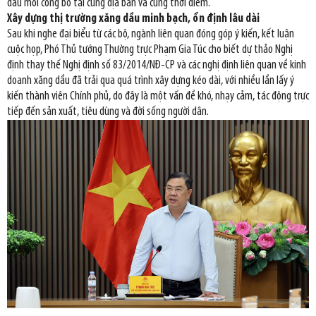
đầu mối công bố tại cùng địa bàn và cùng thời điểm.
Xây dựng thị trường xăng dầu minh bạch, ổn định lâu dài
Sau khi nghe đại biểu từ các bộ, ngành liên quan đóng góp ý kiến, kết luận
cuộc họp, Phó Thủ tướng Thường trực Phạm Gia Túc cho biết dự thảo Nghị
định thay thế Nghị định số 83/2014/NĐ-CP và các nghị định liên quan về kinh
doanh xăng dầu đã trải qua quá trình xây dựng kéo dài, với nhiều lần lấy ý
kiến thành viên Chính phủ, do đây là một vấn đề khó, nhạy cảm, tác động trực
tiếp đến sản xuất, tiêu dùng và đời sống người dân.