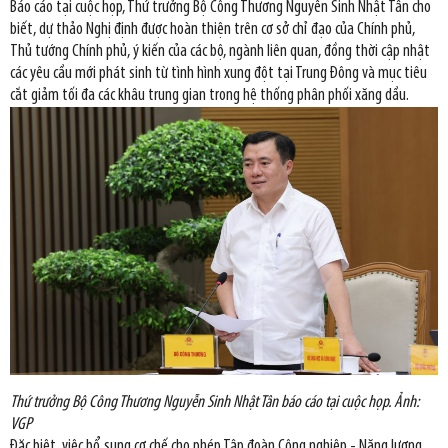
Báo cáo tại cuộc họp, Thứ trưởng Bộ Công Thương Nguyễn Sinh Nhật Tân cho
biết, dự thảo Nghị định được hoàn thiện trên cơ sở chỉ đạo của Chính phủ,
Thủ tướng Chính phủ, ý kiến của các bộ, ngành liên quan, đồng thời cập nhật
các yêu cầu mới phát sinh từ tình hình xung đột tại Trung Đông và mục tiêu
cắt giảm tối đa các khâu trung gian trong hệ thống phân phối xăng dầu.
Thứ trưởng Bộ Công Thương Nguyễn Sinh Nhật Tân báo cáo tại cuộc họp. Ảnh:
VGP
Đặc biệt, việc bổ sung cơ chế cho phép Tập đoàn Công nghiệp - Năng lượng