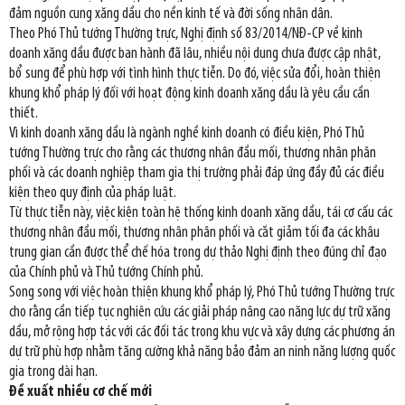
đảm nguồn cung xăng dầu cho nền kinh tế và đời sống nhân dân.
Theo Phó Thủ tướng Thường trực, Nghị định số 83/2014/NĐ-CP về kinh
doanh xăng dầu được ban hành đã lâu, nhiều nội dung chưa được cập nhật,
bổ sung để phù hợp với tình hình thực tiễn. Do đó, việc sửa đổi, hoàn thiện
khung khổ pháp lý đối với hoạt động kinh doanh xăng dầu là yêu cầu cần
thiết.
Vì kinh doanh xăng dầu là ngành nghề kinh doanh có điều kiện, Phó Thủ
tướng Thường trực cho rằng các thương nhân đầu mối, thương nhân phân
phối và các doanh nghiệp tham gia thị trường phải đáp ứng đầy đủ các điều
kiện theo quy định của pháp luật.
Từ thực tiễn này, việc kiện toàn hệ thống kinh doanh xăng dầu, tái cơ cấu các
thương nhân đầu mối, thương nhân phân phối và cắt giảm tối đa các khâu
trung gian cần được thể chế hóa trong dự thảo Nghị định theo đúng chỉ đạo
của Chính phủ và Thủ tướng Chính phủ.
Song song với việc hoàn thiện khung khổ pháp lý, Phó Thủ tướng Thường trực
cho rằng cần tiếp tục nghiên cứu các giải pháp nâng cao năng lực dự trữ xăng
dầu, mở rộng hợp tác với các đối tác trong khu vực và xây dựng các phương án
dự trữ phù hợp nhằm tăng cường khả năng bảo đảm an ninh năng lượng quốc
gia trong dài hạn.
Đề xuất nhiều cơ chế mới