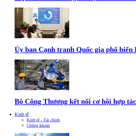
Ủy ban Cạnh tranh Quốc gia phổ biến L
Bộ Công Thương kết nối cơ hội hợp tác
Kinh tế
Kinh tế - Tài chính
Chứng khoán