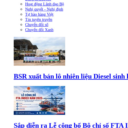
Hoạt động Lãnh đạo Bộ
Nghị quyết - Nghị định
Tự hào hàng Việt
Tin tuyên truyền
Chuyển đổi số
Chuyển đổi Xanh
BSR xuất bán lô nhiên liệu Diesel sinh
Sắp diễn ra Lễ công bố Bộ chỉ số FTA