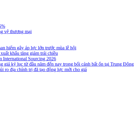
,5%
ng vệ thương mại
n hiếm gây áp lực lớn trước mùa lễ hội
 xuất khẩu tăng giảm trái chiều
m International Sourcing 2026
g giá kỷ lục từ đầu năm đến nay trong bối cảnh bất ổn tại Trung Đông
i ro địa chính trị đã tạo động lực mới cho giá