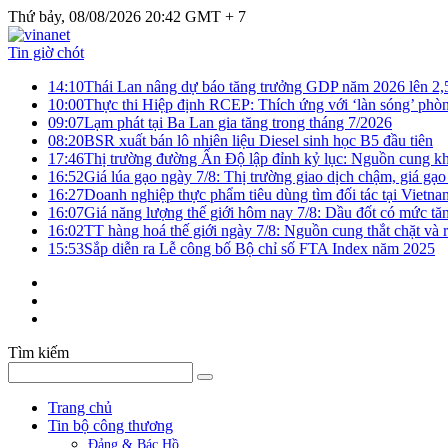
Thứ bảy, 08/08/2026 20:42 GMT + 7
Tin giờ chót
14:10
Thái Lan nâng dự báo tăng trưởng GDP năm 2026 lên 2
10:00
Thực thi Hiệp định RCEP: Thích ứng với ‘làn sóng’ phò
09:07
Lạm phát tại Ba Lan gia tăng trong tháng 7/2026
08:20
BSR xuất bán lô nhiên liệu Diesel sinh học B5 đầu tiên
17:46
Thị trường đường Ấn Độ lập đỉnh kỷ lục: Nguồn cung kha
16:52
Giá lúa gạo ngày 7/8: Thị trường giao dịch chậm, giá gạo
16:27
Doanh nghiệp thực phẩm tiêu dùng tìm đối tác tại Vietna
16:07
Giá năng lượng thế giới hôm nay 7/8: Dầu đốt có mức tăn
16:02
TT hàng hoá thế giới ngày 7/8: Nguồn cung thắt chặt và rủ
15:53
Sắp diễn ra Lễ công bố Bộ chỉ số FTA Index năm 2025
Tìm kiếm
Trang chủ
Tin bộ công thương
Đảng & Bác Hồ