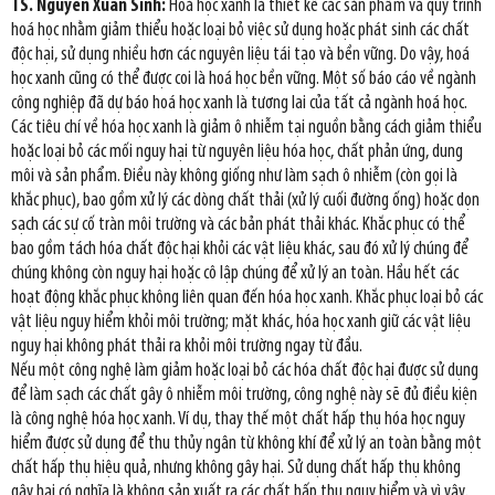
TS. Nguyễn Xuân Sinh:
Hoá học xanh là thiết kế các sản phẩm và quy trình
hoá học nhằm giảm thiểu hoặc loại bỏ việc sử dụng hoặc phát sinh các chất
độc hại, sử dụng nhiều hơn các nguyên liệu tái tạo và bền vững. Do vậy, hoá
học xanh cũng có thể được coi là hoá học bền vững. Một số báo cáo về ngành
công nghiệp đã dự báo hoá học xanh là tương lai của tất cả ngành hoá học.
Các tiêu chí về hóa học xanh là giảm ô nhiễm tại nguồn bằng cách giảm thiểu
hoặc loại bỏ các mối nguy hại từ nguyên liệu hóa học, chất phản ứng, dung
môi và sản phẩm. Điều này không giống như làm sạch ô nhiễm (còn gọi là
khắc phục), bao gồm xử lý các dòng chất thải (xử lý cuối đường ống) hoặc dọn
sạch các sự cố tràn môi trường và các bản phát thải khác. Khắc phục có thể
bao gồm tách hóa chất độc hại khỏi các vật liệu khác, sau đó xử lý chúng để
chúng không còn nguy hại hoặc cô lập chúng để xử lý an toàn. Hầu hết các
hoạt động khắc phục không liên quan đến hóa học xanh. Khắc phục loại bỏ các
vật liệu nguy hiểm khỏi môi trường; mặt khác, hóa học xanh giữ các vật liệu
nguy hại không phát thải ra khỏi môi trường ngay từ đầu.
Nếu một công nghệ làm giảm hoặc loại bỏ các hóa chất độc hại được sử dụng
để làm sạch các chất gây ô nhiễm môi trường, công nghệ này sẽ đủ điều kiện
là công nghệ hóa học xanh. Ví dụ, thay thế một chất hấp thụ hóa học nguy
hiểm được sử dụng để thu thủy ngân từ không khí để xử lý an toàn bằng một
chất hấp thụ hiệu quả, nhưng không gây hại. Sử dụng chất hấp thụ không
gây hại có nghĩa là không sản xuất ra các chất hấp thụ nguy hiểm và vì vậy,