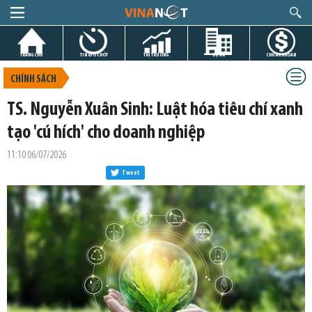
TRANG CHỦ
TIN GIỜ CHÓT
THỊ TRƯỜNG
DỰ ÁN
CHỨNG KHOÁN
CHÍNH SÁCH
TS. Nguyễn Xuân Sinh: Luật hóa tiêu chí xanh
tạo 'cú hích' cho doanh nghiệp
11:10 06/07/2026
Tweet