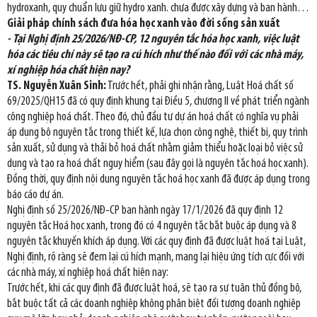
hydroxanh, quy chuẩn lưu giữ hydro xanh. chưa được xây dựng và ban hành…
Giải pháp chính sách đưa hóa học xanh vào đời sống sản xuất
- Tại Nghị định 25/2026/NĐ-CP, 12 nguyên tắc hóa học xanh, việc luật
hóa các tiêu chí này sẽ tạo ra cú hích như thế nào đối với các nhà máy,
xí nghiệp hóa chất hiện nay?
TS. Nguyễn Xuân Sinh:
Trước hết, phải ghi nhận rằng, Luật Hoá chất số
69/2025/QH15 đã có quy định khung tại Điều 5, chương II về phát triển ngành
công nghiệp hoá chất. Theo đó, chủ đầu tư dự án hoá chất có nghĩa vụ phải
áp dụng bộ nguyên tắc trong thiết kế, lựa chọn công nghệ, thiết bị, quy trình
sản xuất, sử dụng và thải bỏ hoá chất nhằm giảm thiểu hoặc loại bỏ việc sử
dụng và tạo ra hoá chất nguy hiểm (sau đây gọi là nguyên tắc hoá học xanh).
Đồng thời, quy định nội dung nguyên tắc hoá học xanh đã được áp dụng trong
báo cáo dự án.
Nghị định số 25/2026/NĐ-CP ban hành ngày 17/1/2026 đã quy định 12
nguyên tắc Hoá học xanh, trong đó có 4 nguyên tắc bắt buộc áp dụng và 8
nguyên tắc khuyến khích áp dụng. Với các quy định đã được luật hoá tại Luật,
Nghị định, rõ ràng sẽ đem lại cú hích mạnh, mang lại hiệu ứng tích cực đối với
các nhà máy, xí nghiệp hoá chất hiện nay:
Trước hết, khi các quy định đã được luật hoá, sẽ tạo ra sự tuân thủ đồng bộ,
bắt buộc tất cả các doanh nghiệp không phân biệt đối tượng doanh nghiệp