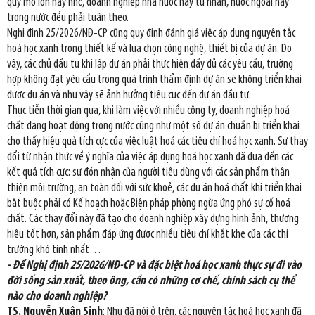
quy mô lớn hay nhỏ, doanh nghiệp nhà nước hay tư nhân, nước ngoài hay
trong nước đều phải tuân theo.
Nghị định 25/2026/NĐ-CP cũng quy định đánh giá việc áp dụng nguyên tắc
hoá học xanh trong thiết kế và lựa chọn công nghệ, thiết bị của dự án. Do
vậy, các chủ đầu tư khi lập dự án phải thực hiện đầy đủ các yêu cầu, trường
hợp không đạt yêu cầu trong quá trình thẩm định dự án sẽ không triển khai
được dự án và như vậy sẽ ảnh hưởng tiêu cực đến dự án đầu tư.
Thực tiễn thời gian qua, khi làm việc với nhiều công ty, doanh nghiệp hoá
chất đang hoạt động trong nước cũng như một số dự án chuẩn bị triển khai
cho thấy hiệu quả tích cực của việc luật hoá các tiêu chí hoá học xanh. Sự thay
đổi từ nhận thức về ý nghĩa của việc áp dụng hoá học xanh đã đưa đến các
kết quả tích cực: sự đón nhận của người tiêu dùng với các sản phẩm thân
thiện môi trường, an toàn đối với sức khoẻ, các dự án hoá chất khi triển khai
bắt buộc phải có Kế hoạch hoặc Biện pháp phòng ngừa ứng phó sự cố hoá
chất. Các thay đổi này đã tạo cho doanh nghiệp xây dựng hình ảnh, thương
hiệu tốt hơn, sản phẩm đáp ứng được nhiều tiêu chí khắt khe của các thị
trường khó tính nhất…
- Để Nghị định 25/2026/NĐ-CP và đặc biệt hoá học xanh thực sự đi vào
đời sống sản xuất, theo ông, cần có những cơ chế, chính sách cụ thể
nào cho doanh nghiệp?
TS. Nguyễn Xuân Sinh
: Như đã nói ở trên, các nguyên tắc hoá học xanh đã