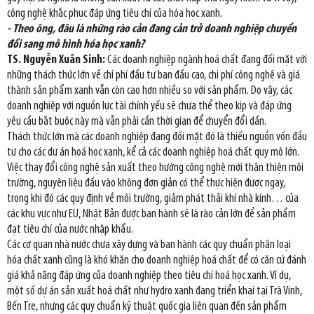
công nghệ khắc phục đáp ứng tiêu chí của hóa học xanh.
- Theo ông, đâu là những rào cản đang cản trở doanh nghiệp chuyển
đổi sang mô hình hóa học xanh?
TS. Nguyễn Xuân Sinh:
Các doanh nghiệp ngành hoá chất đang đối mặt với
những thách thức lớn về chi phí đầu tư ban đầu cao, chi phí công nghệ và giá
thành sản phẩm xanh vẫn còn cao hơn nhiều so với sản phẩm. Do vậy, các
doanh nghiệp với nguồn lực tài chính yếu sẽ chưa thể theo kịp và đáp ứng
yêu cầu bắt buộc này mà vẫn phải cần thời gian để chuyển đổi dần.
Thách thức lớn mà các doanh nghiệp đang đối mặt đó là thiếu nguồn vốn đầu
tư cho các dự án hoá học xanh, kể cả các doanh nghiệp hoá chất quy mô lớn.
Việc thay đổi công nghệ sản xuất theo hướng công nghệ mới thân thiện môi
trường, nguyên liệu đầu vào không đơn giản có thể thực hiện được ngay,
trong khi đó các quy định về môi trường, giảm phát thải khí nhà kính… của
các khu vực như EU, Nhật Bản được ban hành sẽ là rào cản lớn để sản phẩm
đạt tiêu chí của nước nhập khẩu.
Các cơ quan nhà nước chưa xây dựng và ban hành các quy chuẩn phân loại
hóa chất xanh cũng là khó khăn cho doanh nghiệp hoá chất để có căn cứ đánh
giá khả năng đáp ứng của doanh nghiệp theo tiêu chí hoá học xanh. Ví dụ,
một số dự án sản xuất hoá chất như hydro xanh đang triển khai tại Trà Vinh,
Bến Tre, nhưng các quy chuẩn kỹ thuật quốc gia liên quan đến sản phẩm