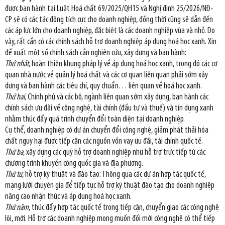
được ban hành tại Luật Hoá chất 69/2025/QH15 và Nghị định 25/2026/NĐ-
CP sẽ có các tác động tích cực cho doanh nghiệp, đồng thời cũng sẽ dẫn đến
các áp lực lớn cho doanh nghiệp, đặc biệt là các doanh nghiệp vừa và nhỏ. Do
vậy, rất cần có các chính sách hỗ trợ doanh nghiệp áp dụng hoá học xanh. Xin
đề xuất một số chính sách cần nghiên cứu, xây dựng và ban hành:
Thứ nhất
, hoàn thiện khung pháp lý về áp dụng hoá học xanh, trong đó các cơ
quan nhà nước về quản lý hoá chất và các cơ quan liên quan phải sớm xây
dựng và ban hành các tiêu chí, quy chuẩn… liên quan về hoá học xanh.
Thứ hai,
Chính phủ và các bộ, ngành liên quan sớm xây dựng, ban hành các
chính sách ưu đãi về công nghệ, tài chính (đầu tư và thuế) và tín dụng xanh
nhằm thúc đẩy quá trình chuyển đổi toàn diện tại doanh nghiệp.
Cụ thể, doanh nghiệp có dự án chuyển đổi công nghệ, giảm phát thải hóa
chất nguy hại được tiếp cận các nguồn vốn vay ưu đãi, tài chính quốc tế.
Thứ ba
, xây dựng các quỹ hỗ trợ doanh nghiệp như hỗ trợ trực tiếp từ các
chương trình khuyến công quốc gia và địa phương.
Thứ tư
, hỗ trợ kỹ thuật và đào tạo: Thông qua các dự án hợp tác quốc tế,
mạng lưới chuyên gia để tiếp tục hỗ trợ kỹ thuật đào tạo cho doanh nghiệp
nâng cao nhận thức và áp dụng hoá học xanh.
Thứ năm
, thúc đẩy hợp tác quốc tế trong tiếp cận, chuyển giao các công nghệ
lõi, mới. Hỗ trợ các doanh nghiệp mong muốn đối mới công nghệ có thể tiếp