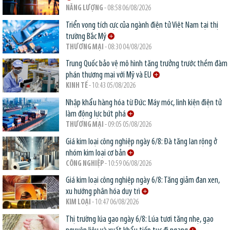
NĂNG LƯỢNG
- 08:58 06/08/2026
Triển vọng tích cực của ngành điện tử Việt Nam tại thị
trường Bắc Mỹ
THƯƠNG MẠI
- 08:30 04/08/2026
Trung Quốc bảo vệ mô hình tăng trưởng trước thềm đàm
phán thương mại với Mỹ và EU
KINH TẾ
- 10:43 05/08/2026
Nhập khẩu hàng hóa từ Đức: Máy móc, linh kiện điện tử
làm động lực bứt phá
THƯƠNG MẠI
- 09:05 05/08/2026
Giá kim loại công nghiệp ngày 6/8: Đà tăng lan rộng ở
nhóm kim loại cơ bản
CÔNG NGHIỆP
- 10:59 06/08/2026
Giá kim loại công nghiệp ngày 6/8: Tăng giảm đan xen,
xu hướng phân hóa duy trì
KIM LOẠI
- 10:47 06/08/2026
Thị trường lúa gạo ngày 6/8: Lúa tươi tăng nhẹ, gạo