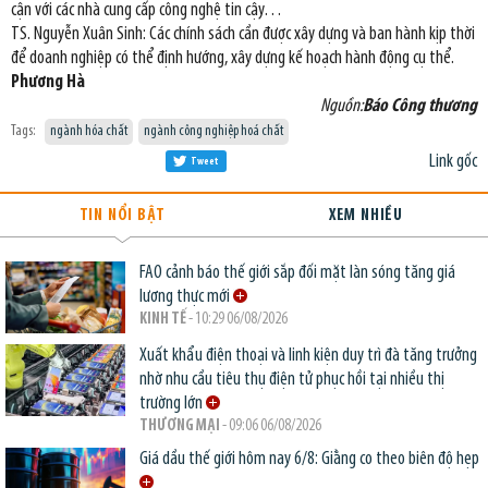
cận với các nhà cung cấp công nghệ tin cậy…
TS. Nguyễn Xuân Sinh: Các chính sách cần được xây dựng và ban hành kịp thời
để doanh nghiệp có thể định hướng, xây dựng kế hoạch hành động cụ thể.
Phương Hà
Nguồn:
Báo Công thương
Tags:
ngành hóa chất
ngành công nghiệp hoá chất
Link gốc
Tweet
TIN NỔI BẬT
XEM NHIỀU
FAO cảnh báo thế giới sắp đối mặt làn sóng tăng giá
lương thực mới
KINH TẾ
- 10:29 06/08/2026
Xuất khẩu điện thoại và linh kiện duy trì đà tăng trưởng
nhờ nhu cầu tiêu thụ điện tử phục hồi tại nhiều thị
trường lớn
THƯƠNG MẠI
- 09:06 06/08/2026
Giá dầu thế giới hôm nay 6/8: Giằng co theo biên độ hẹp