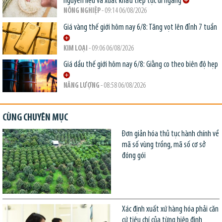
nguyên liệu và xuất khẩu tiếp tục đi ngang
NÔNG NGHIỆP
- 09:14 06/08/2026
Giá vàng thế giới hôm nay 6/8: Tăng vọt lên đỉnh 7 tuần
KIM LOẠI
- 09:06 06/08/2026
Giá dầu thế giới hôm nay 6/8: Giằng co theo biên độ hẹp
NĂNG LƯỢNG
- 08:58 06/08/2026
CÙNG CHUYÊN MỤC
Đơn giản hóa thủ tục hành chính về
mã số vùng trồng, mã số cơ sở
đóng gói
Xác định xuất xứ hàng hóa phải căn
cứ tiêu chí của từng hiệp định