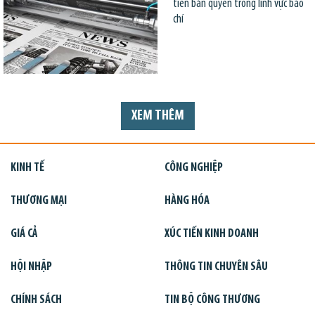
tiền bản quyền trong lĩnh vực báo
chí
XEM THÊM
KINH TẾ
CÔNG NGHIỆP
THƯƠNG MẠI
HÀNG HÓA
GIÁ CẢ
XÚC TIẾN KINH DOANH
HỘI NHẬP
THÔNG TIN CHUYÊN SÂU
CHÍNH SÁCH
TIN BỘ CÔNG THƯƠNG