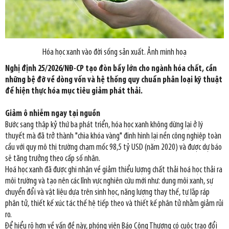
Hóa học xanh vào đời sống sản xuất. Ảnh minh hoạ
Nghị định 25/2026/NĐ-CP tạo đòn bẩy lớn cho ngành hóa chất, cần
những bệ đỡ về dòng vốn và hệ thống quy chuẩn phân loại kỹ thuật
để hiện thực hóa mục tiêu giảm phát thải.
Giảm ô nhiễm ngay tại nguồn
Bước sang thập kỷ thứ ba phát triển, hóa học xanh không dừng lại ở lý
thuyết mà đã trở thành "chìa khóa vàng" định hình lại nền công nghiệp toàn
cầu với quy mô thị trường chạm mốc 98,5 tỷ USD (năm 2020) và được dự báo
sẽ tăng trưởng theo cấp số nhân.
Hoá học xanh đã được ghi nhận về giảm thiểu lượng chất thải hoá học thải ra
môi trường và tạo nên các lĩnh vực nghiên cứu mới như: dung môi xanh, sự
chuyển đổi và vật liệu dựa trên sinh học, năng lượng thay thế, tự lắp ráp
phân tử, thiết kế xúc tác thế hệ tiếp theo và thiết kế phân tử nhằm giảm rủi
ro.
Để hiểu rõ hơn về vấn đề này, phóng viên Báo Công Thương có cuộc trao đổi