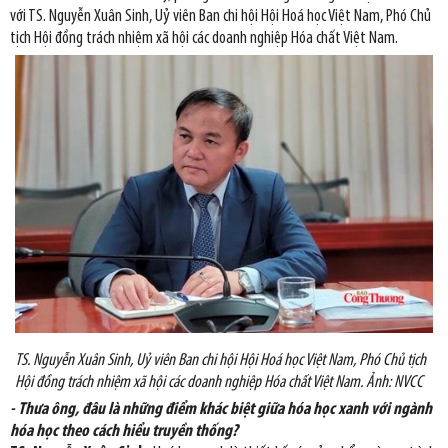
với TS. Nguyễn Xuân Sinh, Uỷ viên Ban chi hội Hội Hoá học Việt Nam, Phó Chủ
tịch Hội đồng trách nhiệm xã hội các doanh nghiệp Hóa chất Việt Nam.
TS. Nguyễn Xuân Sinh, Uỷ viên Ban chi hội Hội Hoá học Việt Nam, Phó Chủ tịch
Hội đồng trách nhiệm xã hội các doanh nghiệp Hóa chất Việt Nam. Ảnh: NVCC
- Thưa ông, đâu là những điểm khác biệt giữa hóa học xanh với ngành
hóa học theo cách hiểu truyền thống?