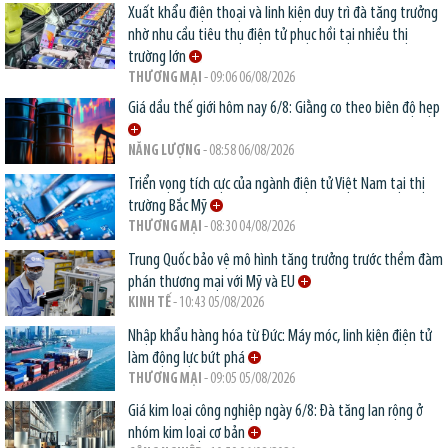
Xuất khẩu điện thoại và linh kiện duy trì đà tăng trưởng
nhờ nhu cầu tiêu thụ điện tử phục hồi tại nhiều thị
trường lớn
THƯƠNG MẠI
- 09:06 06/08/2026
Giá dầu thế giới hôm nay 6/8: Giằng co theo biên độ hẹp
NĂNG LƯỢNG
- 08:58 06/08/2026
Triển vọng tích cực của ngành điện tử Việt Nam tại thị
trường Bắc Mỹ
THƯƠNG MẠI
- 08:30 04/08/2026
Trung Quốc bảo vệ mô hình tăng trưởng trước thềm đàm
phán thương mại với Mỹ và EU
KINH TẾ
- 10:43 05/08/2026
Nhập khẩu hàng hóa từ Đức: Máy móc, linh kiện điện tử
làm động lực bứt phá
THƯƠNG MẠI
- 09:05 05/08/2026
Giá kim loại công nghiệp ngày 6/8: Đà tăng lan rộng ở
nhóm kim loại cơ bản