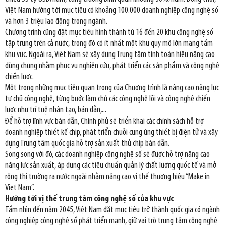
Việt Nam hướng tới mục tiêu có khoảng 100.000 doanh nghiệp công nghệ số
và hơn 3 triệu lao động trong ngành.
Chương trình cũng đặt mục tiêu hình thành từ 16 đến 20 khu công nghệ số
tập trung trên cả nước, trong đó có ít nhất một khu quy mô lớn mang tầm
khu vực. Ngoài ra, Việt Nam sẽ xây dựng Trung tâm tính toán hiệu năng cao
dùng chung nhằm phục vụ nghiên cứu, phát triển các sản phẩm và công nghệ
chiến lược.
Một trong những mục tiêu quan trọng của Chương trình là nâng cao năng lực
tự chủ công nghệ, từng bước làm chủ các công nghệ lõi và công nghệ chiến
lược như trí tuệ nhân tạo, bán dẫn,...
Để hỗ trợ lĩnh vực bán dẫn, Chính phủ sẽ triển khai các chính sách hỗ trợ
doanh nghiệp thiết kế chip, phát triển chuỗi cung ứng thiết bị điện tử và xây
dựng Trung tâm quốc gia hỗ trợ sản xuất thử chip bán dẫn.
Song song với đó, các doanh nghiệp công nghệ số sẽ được hỗ trợ nâng cao
năng lực sản xuất, áp dụng các tiêu chuẩn quản lý chất lượng quốc tế và mở
rộng thị trường ra nước ngoài nhằm nâng cao vị thế thương hiệu “Make in
Viet Nam”.
Hướng tới vị thế trung tâm công nghệ số của khu vực
Tầm nhìn đến năm 2045, Việt Nam đặt mục tiêu trở thành quốc gia có ngành
công nghiệp công nghệ số phát triển mạnh, giữ vai trò trung tâm công nghệ