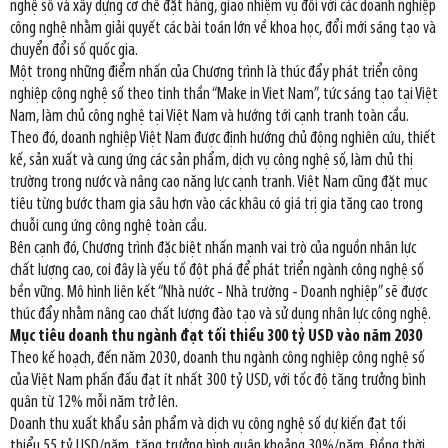
nghệ số và xây dựng cơ chế đặt hàng, giao nhiệm vụ đối với các doanh nghiệp
công nghệ nhằm giải quyết các bài toán lớn về khoa học, đổi mới sáng tạo và
chuyển đổi số quốc gia.
Một trong những điểm nhấn của Chương trình là thúc đẩy phát triển công
nghiệp công nghệ số theo tinh thần “Make in Viet Nam”, tức sáng tạo tại Việt
Nam, làm chủ công nghệ tại Việt Nam và hướng tới cạnh tranh toàn cầu.
Theo đó, doanh nghiệp Việt Nam được định hướng chủ động nghiên cứu, thiết
kế, sản xuất và cung ứng các sản phẩm, dịch vụ công nghệ số, làm chủ thị
trường trong nước và nâng cao năng lực cạnh tranh. Việt Nam cũng đặt mục
tiêu từng bước tham gia sâu hơn vào các khâu có giá trị gia tăng cao trong
chuỗi cung ứng công nghệ toàn cầu.
Bên cạnh đó, Chương trình đặc biệt nhấn mạnh vai trò của nguồn nhân lực
chất lượng cao, coi đây là yếu tố đột phá để phát triển ngành công nghệ số
bền vững. Mô hình liên kết “Nhà nước - Nhà trường - Doanh nghiệp” sẽ được
thúc đẩy nhằm nâng cao chất lượng đào tạo và sử dụng nhân lực công nghệ.
Mục tiêu doanh thu ngành đạt tối thiểu 300 tỷ USD vào năm 2030
Theo kế hoạch, đến năm 2030, doanh thu ngành công nghiệp công nghệ số
của Việt Nam phấn đấu đạt ít nhất 300 tỷ USD, với tốc độ tăng trưởng bình
quân từ 12% mỗi năm trở lên.
Doanh thu xuất khẩu sản phẩm và dịch vụ công nghệ số dự kiến đạt tối
thiểu 55 tỷ USD/năm, tăng trưởng bình quân khoảng 30%/năm. Đồng thời,