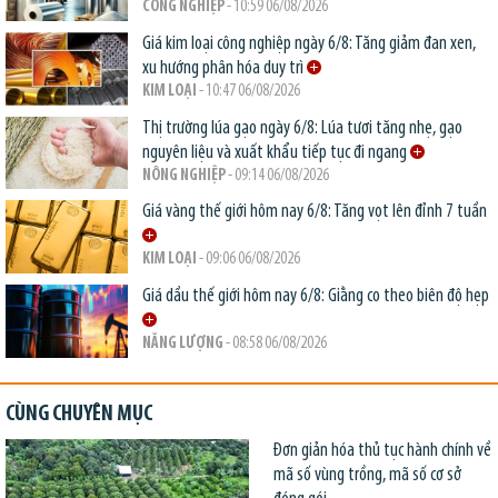
CÔNG NGHIỆP
- 10:59 06/08/2026
Giá kim loại công nghiệp ngày 6/8: Tăng giảm đan xen,
xu hướng phân hóa duy trì
KIM LOẠI
- 10:47 06/08/2026
Thị trường lúa gạo ngày 6/8: Lúa tươi tăng nhẹ, gạo
nguyên liệu và xuất khẩu tiếp tục đi ngang
NÔNG NGHIỆP
- 09:14 06/08/2026
Giá vàng thế giới hôm nay 6/8: Tăng vọt lên đỉnh 7 tuần
KIM LOẠI
- 09:06 06/08/2026
Giá dầu thế giới hôm nay 6/8: Giằng co theo biên độ hẹp
NĂNG LƯỢNG
- 08:58 06/08/2026
CÙNG CHUYÊN MỤC
Đơn giản hóa thủ tục hành chính về
mã số vùng trồng, mã số cơ sở