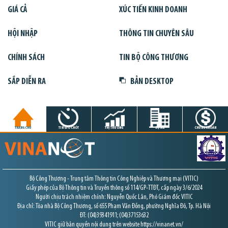
GIÁ CẢ
XÚC TIẾN KINH DOANH
HỘI NHẬP
THÔNG TIN CHUYÊN SÂU
CHÍNH SÁCH
TIN BỘ CÔNG THƯƠNG
SẮP DIỄN RA
BẢN DESKTOP
TRANG CHỦ
TIN GIỜ CHÓT
THỊ TRƯỜNG
DỰ ÁN
CHỨNG KHOÁN
Bộ Công Thương - Trung tâm Thông tin Công Nghiệp và Thương mại (VITIC)
Giấy phép của Bộ Thông tin và Truyền thông số 114/GP-TTĐT, cấp ngày 3/6/2024
Người chịu trách nhiệm chính: Nguyễn Quốc Lân, Phó Giám đốc VITIC
Địa chỉ: Tòa nhà Bộ Công Thương, số 655 Phạm Văn Đồng, phường Nghĩa Đô, Tp. Hà Nội
ĐT: (04)39341911; (04)37153632
VITIC giữ bản quyền nội dung trên website https://vinanet.vn/