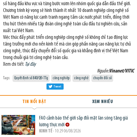
số hàng đầu khu vực và từng bước vươn lên nhóm quốc gia dẫn đầu thế giới.
Chương trình kỳ vọng sẽ hình thành ít nhất 10 doanh nghiệp công nghệ số
Việt Nam có năng lực cạnh tranh ngang tầm các nước phát triển, đồng thời
thu hút thêm nhiều tập đoàn công nghệ toàn cầu đầu tư nghiên cứu, sản
xuất tại Việt Nam.
Việc thúc đẩy phát triển công nghiệp công nghệ số không chỉ tạo động lực
tăng trưởng mới cho nền kinh tế mà còn góp phần nâng cao năng lực tự chủ
công nghệ, thúc đẩy chuyển đổi số quốc gia và khẳng định vị thế Việt Nam
trong chuỗi giá trị công nghệ toàn cầu.
Xem chi tiết
Tại đây
Nguồn:
Vinanet/VITIC
Tags:
Quyết định số 840/QĐ-TTg
công nghiệp
công nghệ
chuyển đổi số
Tweet
TIN NỔI BẬT
XEM NHIỀU
FAO cảnh báo thế giới sắp đối mặt làn sóng tăng giá
lương thực mới
KINH TẾ
- 10:29 06/08/2026