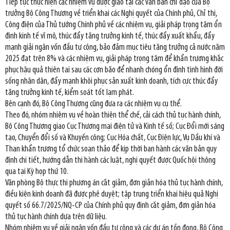
Tiếp tục thực hiện các nhiệm vụ được giao tại các văn bản chỉ đạo của Bộ
trưởng Bộ Công Thương về triển khai các Nghị quyết của Chính phủ, Chỉ thị,
Công điện của Thủ tướng Chính phủ về các nhiệm vụ, giải pháp trọng tâm ổn
định kinh tế vĩ mô, thúc đẩy tăng trưởng kinh tế, thúc đẩy xuất khẩu, đẩy
mạnh giải ngân vốn đầu tư công, bảo đảm mục tiêu tăng trưởng cả nước năm
2025 đạt trên 8% và các nhiệm vụ, giải pháp trọng tâm để khẩn trương khắc
phục hậu quả thiên tai sau các cơn bão để nhanh chóng ổn định tình hình đời
sống nhân dân, đẩy mạnh khôi phục sản xuất kinh doanh, tích cực thúc đẩy
tăng trưởng kinh tế, kiểm soát tốt lạm phát.
Bên cạnh đó, Bộ Công Thương cũng đưa ra các nhiệm vụ cụ thể.
Theo đó, nhóm nhiệm vụ về hoàn thiện thể chế, cải cách thủ tục hành chính,
Bộ Công Thương giao Cục Thương mại điện tử và Kinh tế số; Cục Đổi mới sáng
tạo, Chuyển đổi số và Khuyến công; Cục Hóa chất, Cục Điện lực, Vụ Dầu khí và
Than khẩn trương tổ chức soạn thảo để kịp thời ban hành các văn bản quy
định chi tiết, hướng dẫn thi hành các luật, nghị quyết được Quốc hội thông
qua tại Kỳ họp thứ 10.
Văn phòng Bộ thực thi phương án cắt giảm, đơn giản hóa thủ tục hành chính,
điều kiện kinh doanh đã được phê duyệt; tập trung triển khai hiệu quả Nghị
quyết số 66.7/2025/NQ-CP của Chính phủ quy định cắt giảm, đơn giản hóa
thủ tục hành chính dựa trên dữ liệu.
Nhóm nhiệm vụ về giải ngân vốn đầu tư công và các dự án tồn đọng, Bộ Công