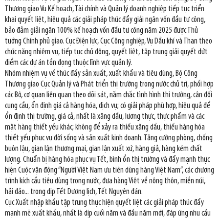
Thương giao Vụ Kế hoạch, Tài chính và Quản lý doanh nghiệp tiếp tục triển
khai quyết liệt, hiệu quả các giải pháp thúc đẩy giải ngân vốn đầu tư công,
bảo đảm giải ngân 100% kế hoạch vốn đầu tư công năm 2025 được Thủ
tướng Chính phủ giao. Cục Điện lực, Cục Công nghiệp, Vụ Dầu khí và Than theo
chức năng nhiệm vụ, tiếp tục chủ động, quyết liệt, tập trung giải quyết dứt
điểm các dự án tồn đọng thuộc lĩnh vực quản lý.
Nhóm nhiệm vụ về thúc đẩy sản xuất, xuất khẩu và tiêu dùng, Bộ Công
Thương giao Cục Quản lý và Phát triển thị trường trong nước chủ trì, phối hợp
các Bộ, cơ quan liên quan theo dõi sát, nắm chắc tình hình thị trường, cân đối
cung cầu, ổn định giá cả hàng hóa, dịch vụ; có giải pháp phù hợp, hiệu quả để
ổn định thị trường, giá cả, nhất là xăng dầu, lương thực, thực phẩm và các
mặt hàng thiết yếu khác; không để xảy ra thiếu xăng dầu, thiếu hàng hóa
thiết yếu phục vụ đời sống và sản xuất kinh doanh. Tăng cường phòng, chống
buôn lậu, gian lận thương mại, gian lận xuất xứ, hàng giả, hàng kém chất
lượng. Chuẩn bị hàng hóa phục vụ Tết, bình ổn thị trường và đẩy mạnh thực
hiện Cuộc vận động “Người Việt Nam ưu tiên dùng hàng Việt Nam”, các chương
trình kích cầu tiêu dùng trong nước, đưa hàng Việt về nông thôn, miền núi,
hải đảo... trong dịp Tết Dương lịch, Tết Nguyên đán.
Cục Xuất nhập khẩu tập trung thực hiện quyết liệt các giải pháp thúc đẩy
mạnh mẽ xuất khẩu, nhất là dịp cuối năm và đầu năm mới, đáp ứng nhu cầu