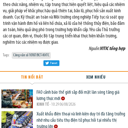
theo chức năng, nhiệm vụ, tập trung thực hiện quyết liệt, hiệu quả các nhiệm
vụ, giải pháp về khắc phục hậu quả thiên tai, bão lũ, phục hồi sản xuất kinh
doanh. Cục Kỹ thuật an toàn và Môi trường công nghiệp Tiếp tục rà soát quy
trình vận hành đơn hồ và liên hồ chứa, xả lũ của hệ thống thủy điện, bảo đảm
an toàn, hiệu quả ứng phó trong trường hợp khẩn cấp. Yêu cầu Thủ trưởng
các cơ quan, đơn vị, thuộc Bộ tập trung triển khai thực hiện khẩn trương,
nghiêm túc các nhiệm vụ được giao.
Nguồn:
VITIC tổng hợp
Tags:
Công văn số 10187/BCT-KHTC
Tweet
TIN NỔI BẬT
XEM NHIỀU
FAO cảnh báo thế giới sắp đối mặt làn sóng tăng giá
lương thực mới
KINH TẾ
- 10:29 06/08/2026
Xuất khẩu điện thoại và linh kiện duy trì đà tăng trưởng
nhờ nhu cầu tiêu thụ điện tử phục hồi tại nhiều thị
trường lớn