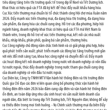
tiêu dùng tăng trên thị trường quốc tế trong dịp lễ Noel và Tết Dương lịch.
Khai thác có hiệu quả các FTA đã ký kết để thúc đẩy xuất khẩu hàng hóa.
Cục Xúc tiến thương mại chuẩn bị tổ chức thành công Hội chợ mùa Xuân năm
2026. Đẩy mạnh xúc tiến thương mại, đa dạng hóa thị trường, đa dạng hóa
sản phẩm, đa dạng hóa các chuỗi cung ứng. Hỗ trợ các địa phương, hiệp hội
ngành hàng, doanh nghiệp khai thác có hiệu quả các FTA mà Việt Nam là
thành viên, trong đó hỗ trợ về xúc tiến thương mại, kết nối các nhà xuất
khẩu, nhập khẩu, phân phối, quảng bá sản phẩm, thương hiệu.
Cục Công nghiệp chủ động nắm chắc tình hình và có giải pháp phù hợp, hiệu
quả phát triển sản xuất; phát triển mạnh các động lực tăng trưởng mới gắn
với việc đổi mới sáng tạo, khoa học công nghệ và chuyển đổi số. Đẩy mạnh
các hoạt động kết nối doanh nghiệp trong nước với doanh nghiệp có vốn đầu
tư nước ngoài, thúc đẩy doanh nghiệp trong nước tham gia chuỗi cung ứng
của doanh nghiệp có vốn đầu tư nước ngoài.
Cục Điện lực, Công ty TNHH MTV Vận hành hệ thống điện và thị trường điện
Quốc gia Chỉ đạo các đơn vị liên quan công bố phương thức vận hành hệ
thống điện đến năm 2026 bảo đảm cung cấp điện và vận hành hệ thống điện
ổn định, an toàn đáp ứng nhu cầu sinh hoạt và sản xuất kinh doanh của
người dân, đặc biệt là trong dịp Tết Dương lịch, Tết Nguyên đán; không để xảy
ra thiếu điện trong mọi tình huống. - Vụ Chính sách thương mại đa biên Đẩy