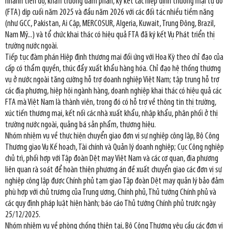
nhanh tiến độ, khẩn trương đàm phán, ký kết các hiệp định thương mại tự do
(FTA) dịp cuối năm 2025 và đầu năm 2026 với các đối tác nhiều tiềm năng
(như GCC, Pakistan, Ai Cập, MERCOSUR, Algeria, Kuwait, Trung Đông, Brazil,
Nam Mỹ...) và tổ chức khai thác có hiệu quả FTA đã ký kết Vụ Phát triển thị
trường nước ngoài.
Tiếp tục đàm phán Hiệp định thương mại đối ứng với Hoa Kỳ theo chỉ đạo của
cấp có thẩm quyền, thúc đẩy xuất khẩu hàng hóa. Chỉ đạo hệ thống thương
vụ ở nước ngoài tăng cường hỗ trợ doanh nghiệp Việt Nam; tập trung hỗ trợ
các địa phương, hiệp hội ngành hàng, doanh nghiệp khai thác có hiệu quả các
FTA mà Việt Nam là thành viên, trong đó có hỗ trợ về thông tin thị trường,
xúc tiến thương mại, kết nối các nhà xuất khẩu, nhập khẩu, phân phối ở thị
trường nước ngoài, quảng bá sản phẩm, thương hiệu.
Nhóm nhiệm vụ về thực hiện chuyển giao đơn vị sự nghiệp công lập, Bộ Công
Thương giao Vụ Kế hoạch, Tài chính và Quản lý doanh nghiệp; Cục Công nghiệp
chủ trì, phối hợp với Tập đoàn Dệt may Việt Nam và các cơ quan, địa phương
liên quan rà soát để hoàn thiện phương án đề xuất chuyển giao các đơn vị sự
nghiệp công lập được Chính phủ tạm giao Tập đoàn Dệt may quản lý bảo đảm
phù hợp với chủ trương của Trung ương, Chính phủ, Thủ tướng Chính phủ và
các quy định pháp luật hiện hành; báo cáo Thủ tướng Chính phủ trước ngày
25/12/2025.
Nhóm nhiệm vụ về phòng chống thiên tai, Bộ Công Thương yêu cầu các đơn vị