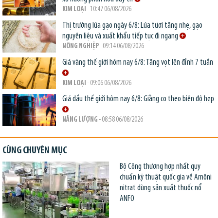
KIM LOẠI
- 10:47 06/08/2026
Thị trường lúa gạo ngày 6/8: Lúa tươi tăng nhẹ, gạo
nguyên liệu và xuất khẩu tiếp tục đi ngang
NÔNG NGHIỆP
- 09:14 06/08/2026
Giá vàng thế giới hôm nay 6/8: Tăng vọt lên đỉnh 7 tuần
KIM LOẠI
- 09:06 06/08/2026
Giá dầu thế giới hôm nay 6/8: Giằng co theo biên độ hẹp
NĂNG LƯỢNG
- 08:58 06/08/2026
CÙNG CHUYÊN MỤC
Bộ Công thương hợp nhất quy
chuẩn kỹ thuật quốc gia về Amôni
nitrat dùng sản xuất thuốc nổ
ANFO