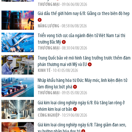
THƯƠNG MẠI
- 09:06 06/08/2026
Giá dầu thế giới hôm nay 6/8: Giằng co theo biên độ hẹp
NĂNG LƯỢNG
- 08:58 06/08/2026
Triển vọng tích cực của ngành điện tử Việt Nam tại thị
trường Bắc Mỹ
THƯƠNG MẠI
- 08:30 04/08/2026
Trung Quốc bảo vệ mô hình tăng trưởng trước thềm đàm
phán thương mại với Mỹ và EU
KINH TẾ
- 10:43 05/08/2026
Nhập khẩu hàng hóa từ Đức: Máy móc, linh kiện điện tử
làm động lực bứt phá
THƯƠNG MẠI
- 09:05 05/08/2026
Giá kim loại công nghiệp ngày 6/8: Đà tăng lan rộng ở
nhóm kim loại cơ bản
CÔNG NGHIỆP
- 10:59 06/08/2026
Giá kim loại công nghiệp ngày 6/8: Tăng giảm đan xen,
xu hướng phân hóa duy trì