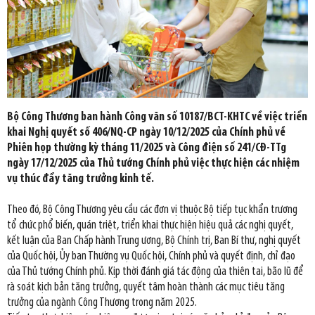
Bộ Công Thương ban hành Công văn số 10187/BCT-KHTC về việc triển
khai Nghị quyết số 406/NQ-CP ngày 10/12/2025 của Chính phủ về
Phiên họp thường kỳ tháng 11/2025 và Công điện số 241/CĐ-TTg
ngày 17/12/2025 của Thủ tướng Chính phủ việc thực hiện các nhiệm
vụ thúc đẩy tăng trưởng kinh tế.
Theo đó, Bộ Công Thương yêu cầu các đơn vị thuộc Bộ tiếp tục khẩn trương
tổ chức phổ biến, quán triệt, triển khai thực hiện hiệu quả các nghị quyết,
kết luận của Ban Chấp hành Trung ương, Bộ Chính trị, Ban Bí thư, nghị quyết
của Quốc hội, Ủy ban Thường vụ Quốc hội, Chính phủ và quyết định, chỉ đạo
của Thủ tướng Chính phủ. Kịp thời đánh giá tác động của thiên tai, bão lũ để
rà soát kịch bản tăng trưởng, quyết tâm hoàn thành các mục tiêu tăng
trưởng của ngành Công Thương trong năm 2025.