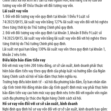
Chính sách xã hội xem xét căn cứ vào nguồn vốn, khả năng trả nợ của đối
tượng vay vốn để thỏa thuận với đối tượng vay vốn.
Lãi suất vay vốn
1. Đối với đối tượng vay vốn quy định tại khoản 1 Điều 9 Luật số
74/2025/QH15, lãi suất vay vốn bằng 127% lãi suất vay vốn đối với hộ nghèo
theo từng thời kỳ do Thủ tướng Chính phủ quy định.
2. Đối với đối tượng vay vốn quy định tại khoản 3, khoản 8 Điều 9 Luật số
74/2025/QH15, lãi suất vay vốn bằng lãi suất vay vốn đối với hộ nghèo theo
từng thời kỳ do Thủ tướng Chính phủ quy định.
Lãi suất nợ quá hạn bằng 130% lãi suất vay vốn theo quy định tại khoản 1,
khoản 2 nêu trên.
Điều kiện bảo đảm tiền vay
Đối với mức vay trên 200 triệu đồng, cơ sở sản xuất, kinh doanh phải thực
hiện bảo đảm tiền vay theo quy định của pháp luật và hướng dẫn của Ngân
hàng Chính sách xã hội về bảo đảm thực hiện nghĩa vụ.
Trường hợp điều kiện kinh tế - xã hội địa phương bảo đảm, Ủy ban nhân dân
cấp tỉnh trình Hội đồng nhân dân cấp tỉnh quyết định mức vay phải thực hiện
bảo đảm tiền vay cao hơn mức vay quy định nêu trên đối với nguồn vốn ngân
sách địa phương ủy thác cho Ngân hàng Chính sách xã hội.
Hồ sơ vay vốn đối với cơ sở sản xuất, kinh doanh
Nghị định quy định hồ sơ vay vốn đối với cơ sở sản xuất, kinh doanh bao gồm: