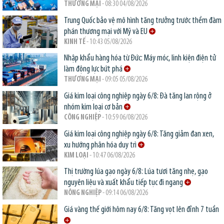
THƯƠNG MẠI
- 08:30 04/08/2026
Trung Quốc bảo vệ mô hình tăng trưởng trước thềm đàm
phán thương mại với Mỹ và EU
KINH TẾ
- 10:43 05/08/2026
Nhập khẩu hàng hóa từ Đức: Máy móc, linh kiện điện tử
làm động lực bứt phá
THƯƠNG MẠI
- 09:05 05/08/2026
Giá kim loại công nghiệp ngày 6/8: Đà tăng lan rộng ở
nhóm kim loại cơ bản
CÔNG NGHIỆP
- 10:59 06/08/2026
Giá kim loại công nghiệp ngày 6/8: Tăng giảm đan xen,
xu hướng phân hóa duy trì
KIM LOẠI
- 10:47 06/08/2026
Thị trường lúa gạo ngày 6/8: Lúa tươi tăng nhẹ, gạo
nguyên liệu và xuất khẩu tiếp tục đi ngang
NÔNG NGHIỆP
- 09:14 06/08/2026
Giá vàng thế giới hôm nay 6/8: Tăng vọt lên đỉnh 7 tuần