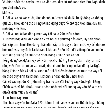
Về chính sách cho vay hỗ trợ tạo việc làm, duy trì, mở rộng việc làm, Nghị định
quy định như sau:
Mức vay:
1. Đối với cơ sở sản xuất, kinh doanh, mức vay tối đa là 10 tỷ đồng và không
quá 200 triệu đồng cho 01 người lao động được hỗ trợ tạo việc làm, duy trì,
mở rộng việc làm.
2. Đối với người lao động, mức vay tối đa là 200 triệu đồng.
3. Trường hợp điều kiện kinh tế - xã hội địa phương bảo đảm, Ủy ban nhân
dân cấp tỉnh trình Hội đồng nhân dân cấp tỉnh quyết định mức vay tối đa cao
hơn mức vay quy định tại khoản 1, khoản 2 nêu trên đối với nguồn vốn ngân
sách địa phương ủy thác cho Ngân hàng Chính sách xã hội.
Tổng dư nợ các dự án vay vốn với mục đích hỗ trợ tạo việc làm, duy trì, mở
rộng việc làm của cơ sở sản xuất, kinh doanh hoặc người lao động tại Ngân
hàng Chính sách xã hội tại cùng một thời điểm không vượt mức cho vay tối
đa theo quy định tại khoản 1, khoản 2 hoặc khoản 3 nêu trên.
Căn cứ vào nguồn vốn, khả năng trả nợ của đối tượng vay vốn, Ngân hàng
Chính sách xã hội thoả thuận thống nhất với đối tượng vay vốn để xem xét,
quyết định mức vay cụ thể.
Thời hạn vay vốn
Thời hạn vay vốn tối đa là 120 tháng. Thời hạn vay vốn cụ thể do Ngân hàng