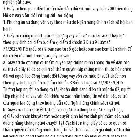
nghiện bắt buộc.
3. Giấy tờ liên quan đến tài sản bảo đảm đối với mức vay trên 200 triệu đồng.
Hồ sơ vay vốn đối với người lao động
1. Phương án sử dụng vốn vay theo mẫu do Ngân hàng Chính sách xã hội ban
hành.
2. Giấy tờ chứng minh thuộc đối tượng vay vốn với mức lãi suất thấp hơn
theo quy định tại điểm b, điểm c, điểm d khoản 3 Điều 9 Luật số
74/2025/QH15 (nếu có) là bản sao từ sổ gốc hoặc bản sao kèm bản chính để
đối chiếu của một trong các giấy tờ sau:
a) Giấy tờ do cơ quan có thẩm quyền cấp chứng minh thông tin về dân tộc,
cư trú và giấy tờ do cơ quan có thẩm quyền cấp chứng minh thuộc hộ nghèo
đối với người lao động thuộc đối tượng vay vốn với mức lãi suất thấp hơn
theo quy định tại điểm b, điểm c khoản 3 Điều 9 Luật số 74/2025/QH15.
Trường hợp người lao động có tài khoản định danh điện tử mức độ 02, người
tiếp nhận hồ sơ vay vốn đối chiếu và xác nhận thông tin về dân tộc, cư trú
của người lao động theo hướng dẫn của Ngân hàng Chính sách xã hội;
b) Giấy xác nhận khuyết tật đối với người lao động là người khuyết tật;
c) Giấy xác nhận khuyết tật hoặc quyết định hỗ trợ kinh phí chăm sóc, nuôi
dưỡng hằng tháng người khuyết tật đặc biệt nặng; giấy tờ do cơ quan có
thẩm quyền cấp chứng minh thông tin về thành viên hộ gia đình, cư trú đối
với người lao động trong hộ gia đình đang trực tiếp nuôi dưỡng, chăm sóc