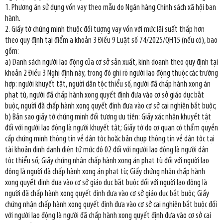
1. Phương án sử dụng vốn vay theo mẫu do Ngân hàng Chính sách xã hội ban
hành.
2. Giấy tờ chứng minh thuộc đối tượng vay vốn với mức lãi suất thấp hơn
theo quy định tại điểm a khoản 3 Điều 9 Luật số 74/2025/QH15 (nếu có), bao
gồm:
a) Danh sách người lao động của cơ sở sản xuất, kinh doanh theo quy định tại
khoản 2 Điều 3 Nghị định này, trong đó ghi rõ người lao động thuộc các trường
hợp: người khuyết tật, người dân tộc thiểu số, người đã chấp hành xong án
phạt tù, người đã chấp hành xong quyết định đưa vào cơ sở giáo dục bắt
buộc, người đã chấp hành xong quyết định đưa vào cơ sở cai nghiện bắt buộc;
b) Bản sao giấy tờ chứng minh đối tượng ưu tiên: Giấy xác nhận khuyết tật
đối với người lao động là người khuyết tật; Giấy tờ do cơ quan có thẩm quyền
cấp chứng minh thông tin về dân tộc hoặc bản chụp thông tin về dân tộc tại
tài khoản định danh điện tử mức độ 02 đối với người lao động là người dân
tộc thiểu số; Giấy chứng nhận chấp hành xong án phạt tù đối với người lao
động là người đã chấp hành xong án phạt tù; Giấy chứng nhận chấp hành
xong quyết định đưa vào cơ sở giáo dục bắt buộc đối với người lao động là
người đã chấp hành xong quyết định đưa vào cơ sở giáo dục bắt buộc; Giấy
chứng nhận chấp hành xong quyết định đưa vào cơ sở cai nghiện bắt buộc đối
với người lao động là người đã chấp hành xong quyết định đưa vào cơ sở cai