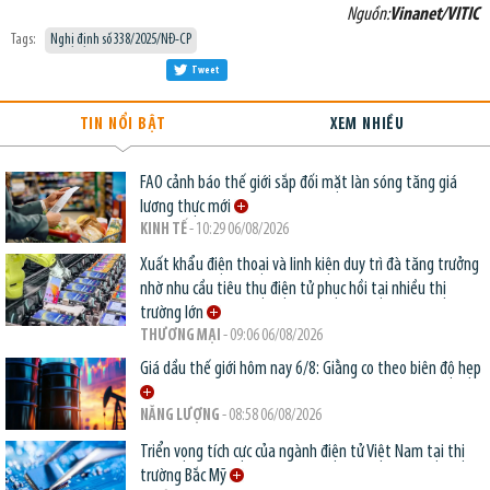
Nguồn:
Vinanet/VITIC
Tags:
Nghị định số 338/2025/NĐ-CP
Tweet
TIN NỔI BẬT
XEM NHIỀU
FAO cảnh báo thế giới sắp đối mặt làn sóng tăng giá
lương thực mới
KINH TẾ
- 10:29 06/08/2026
Xuất khẩu điện thoại và linh kiện duy trì đà tăng trưởng
nhờ nhu cầu tiêu thụ điện tử phục hồi tại nhiều thị
trường lớn
THƯƠNG MẠI
- 09:06 06/08/2026
Giá dầu thế giới hôm nay 6/8: Giằng co theo biên độ hẹp
NĂNG LƯỢNG
- 08:58 06/08/2026
Triển vọng tích cực của ngành điện tử Việt Nam tại thị
trường Bắc Mỹ