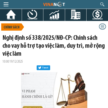
TRANG CHỦ
TIN GIỜ CHÓT
THỊ TRƯỜNG
DỰ ÁN
CHỨNG KHOÁN
CHÍNH SÁCH
Nghị định số 338/2025/NĐ-CP: Chính sách
cho vay hỗ trợ tạo việc làm, duy trì, mở rộng
việc làm
10:00 19/12/2025
Tweet