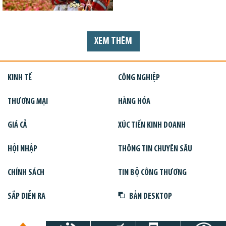
XEM THÊM
KINH TẾ
CÔNG NGHIỆP
THƯƠNG MẠI
HÀNG HÓA
GIÁ CẢ
XÚC TIẾN KINH DOANH
HỘI NHẬP
THÔNG TIN CHUYÊN SÂU
CHÍNH SÁCH
TIN BỘ CÔNG THƯƠNG
SẮP DIỄN RA
BẢN DESKTOP