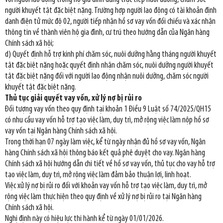
người khuyết tật đặc biệt nặng. Trường hợp người lao động có tài khoản định
danh điện tử mức độ 02, người tiếp nhận hồ sơ vay vốn đối chiếu và xác nhận
thông tin về thành viên hộ gia đình, cư trú theo hướng dẫn của Ngân hàng
Chính sách xã hội;
d) Quyết định hỗ trợ kinh phí chăm sóc, nuôi dưỡng hằng tháng người khuyết
tật đặc biệt nặng hoặc quyết định nhận chăm sóc, nuôi dưỡng người khuyết
tật đặc biệt nặng đối với người lao động nhận nuôi dưỡng, chăm sóc người
khuyết tật đặc biệt nặng.
Thủ tục giải quyết vay vốn, xử lý nợ bị rủi ro
Đối tượng vay vốn theo quy định tại khoản 1 Điều 9 Luật số 74/2025/QH15
có nhu cầu vay vốn hỗ trợ tạo việc làm, duy trì, mở rộng việc làm nộp hồ sơ
vay vốn tại Ngân hàng Chính sách xã hội.
Trong thời hạn 07 ngày làm việc, kể từ ngày nhận đủ hồ sơ vay vốn, Ngân
hàng Chính sách xã hội thông báo kết quả phê duyệt cho vay. Ngân hàng
Chính sách xã hội hướng dẫn chi tiết về hồ sơ vay vốn, thủ tục cho vay hỗ trợ
tạo việc làm, duy trì, mở rộng việc làm đảm bảo thuận lợi, linh hoạt.
Việc xử lý nợ bị rủi ro đối với khoản vay vốn hỗ trợ tạo việc làm, duy trì, mở
rộng việc làm thực hiện theo quy định về xử lý nợ bị rủi ro tại Ngân hàng
Chính sách xã hội.
Nghị định này có hiệu lực thi hành kể từ ngày 01/01/2026.