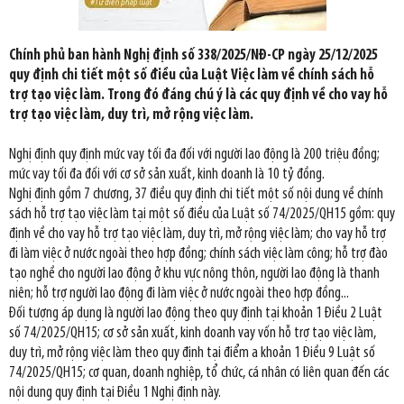
Chính phủ ban hành Nghị định số 338/2025/NĐ-CP ngày 25/12/2025
quy định chi tiết một số điều của Luật Việc làm về chính sách hỗ
trợ tạo việc làm. Trong đó đáng chú ý là các quy định về cho vay hỗ
trợ tạo việc làm, duy trì, mở rộng việc làm.
Nghị định quy định mức vay tối đa đối với người lao động là 200 triệu đồng;
mức vay tối đa đối với cơ sở sản xuất, kinh doanh là 10 tỷ đồng.
Nghị định gồm 7 chương, 37 điều quy định chi tiết một số nội dung về chính
sách hỗ trợ tạo việc làm tại một số điều của Luật số 74/2025/QH15 gồm: quy
định về cho vay hỗ trợ tạo việc làm, duy trì, mở rộng việc làm; cho vay hỗ trợ
đi làm việc ở nước ngoài theo hợp đồng; chính sách việc làm công; hỗ trợ đào
tạo nghề cho người lao động ở khu vực nông thôn, người lao động là thanh
niên; hỗ trợ người lao động đi làm việc ở nước ngoài theo hợp đồng...
Đối tượng áp dụng là người lao động theo quy định tại khoản 1 Điều 2 Luật
số 74/2025/QH15; cơ sở sản xuất, kinh doanh vay vốn hỗ trợ tạo việc làm,
duy trì, mở rộng việc làm theo quy định tại điểm a khoản 1 Điều 9 Luật số
74/2025/QH15; cơ quan, doanh nghiệp, tổ chức, cá nhân có liên quan đến các
nội dung quy định tại Điều 1 Nghị định này.