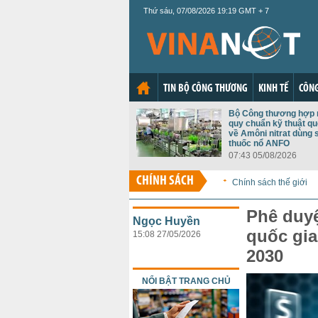
Thứ sáu, 07/08/2026 19:19 GMT + 7
TIN BỘ CÔNG THƯƠNG
KINH TẾ
CÔNG
Bộ Công thương hợp 
quy chuẩn kỹ thuật qu
về Amôni nitrat dùng 
thuốc nổ ANFO
07:43 05/08/2026
CHÍNH SÁCH
Chính sách thế giới
Phê duyệ
Ngọc Huyền
quốc gia
15:08 27/05/2026
2030
NỔI BẬT TRANG CHỦ