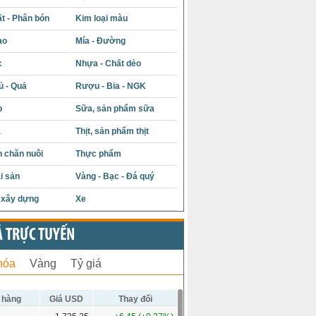
t - Phân bón
Kim loại màu
ạo
Mía - Đường
c
Nhựa - Chất dẻo
ủ - Quả
Rượu - Bia - NGK
p
Sữa, sản phẩm sữa
á
Thịt, sản phẩm thịt
 chăn nuôi
Thực phẩm
i sản
Vàng - Bạc - Đá quý
u xây dựng
Xe
Ả TRỰC TUYẾN
hóa
Vàng
Tỷ giá
 hàng
Giá USD
Thay đổi