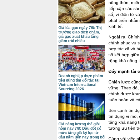
nông thôn, miền
tiếp cận các sả
số, ví điện tử 
phát triển nhằm
kinh tế.
Giá lúa gạo ngày 7/8: Thị
trường giao dịch chậm,
Ngoài ra, Chính
giá gạo xuất khẩu tăng
giảm trái chiều
chính phục vụ s
hợp tác xã và h
số kết hợp giữ
rộng khả năng t
Đẩy mạnh tài 
Doanh nghiệp thực phẩm
tiêu dùng tìm đối tác tại
Chiến lược cũng 
Vietnam International
vững. Theo đó, 
Sourcing 2026
chính được khuy
tuần hoàn và cá
Bên cạnh tín d
tín dụng vi mô
tăng khả năng t
Giá năng lượng thế giới
tượng ưu tiên tr
hôm nay 7/8: Dầu đốt có
mức tăng giá kỷ lục từ
đầu năm đến nay trong bối
Cùng với việc ph