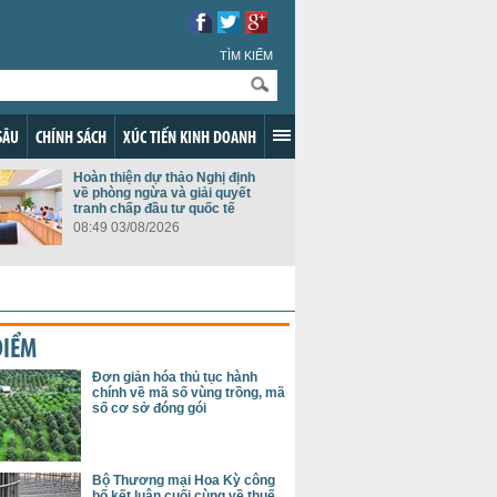
TÌM KIẾM
SÂU
CHÍNH SÁCH
XÚC TIẾN KINH DOANH
Hoàn thiện dự thảo Nghị định
về phòng ngừa và giải quyết
tranh chấp đầu tư quốc tế
08:49 03/08/2026
ĐIỂM
Đơn giản hóa thủ tục hành
chính về mã số vùng trồng, mã
số cơ sở đóng gói
Bộ Thương mại Hoa Kỳ công
bố kết luận cuối cùng về thuế