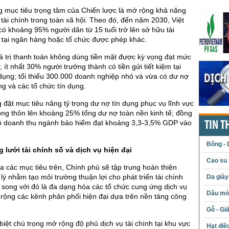
g mục tiêu trọng tâm của Chiến lược là mở rộng khả năng
ụ tài chính trong toàn xã hội. Theo đó, đến năm 2030, Việt
 khoảng 95% người dân từ 15 tuổi trở lên sở hữu tài
 tại ngân hàng hoặc tổ chức được phép khác.
á trị thanh toán không dùng tiền mặt được kỳ vọng đạt mức
 ít nhất 30% người trưởng thành có tiền gửi tiết kiệm tại
 dụng; tối thiểu 300.000 doanh nghiệp nhỏ và vừa có dư nợ
ng và các tổ chức tín dụng.
 đặt mục tiêu nâng tỷ trọng dư nợ tín dụng phục vụ lĩnh vực
ng thôn lên khoảng 25% tổng dư nợ toàn nền kinh tế; đồng
ô doanh thu ngành bảo hiểm đạt khoảng 3,3-3,5% GDP vào
TIN T
Bông - 
g lưới tài chính số và dịch vụ hiện đại
Cao su
a các mục tiêu trên, Chính phủ sẽ tập trung hoàn thiện
lý nhằm tạo môi trường thuận lợi cho phát triển tài chính
Da giày
 song với đó là đa dạng hóa các tổ chức cung ứng dịch vụ
Dầu mỏ 
 rộng các kênh phân phối hiện đại dựa trên nền tảng công
Gỗ - Gi
biệt chú trọng mở rộng độ phủ dịch vụ tài chính tại khu vực
Hạt điề