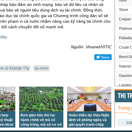
Gold
 pháp bảo đảm an ninh mạng, bảo vệ dữ liệu cá nhân và
uả bảo vệ người tiêu dùng dịch vụ tài chính. Đồng thời,
Silver
áo dục tài chính quốc gia và Chương trình công dân số sẽ
Copper
 trên phạm vi cả nước nhằm nâng cao kỹ năng tài chính cho
g bối cảnh chuyển đổi số mạnh mẽ.
Platinu
 đây
Palladi
Nguồn: Vinanet/VITIC
Crude O
Brent Oi
Tweet
Natural
ịnh số 928/QĐ-TTg
tài chính
Gasoli
London 
US Whe
THỊ 
US Cor
Trong
US Soy
g hợp
Đơn giản hóa thủ tục
Hoàn thiện dự thảo Nghị
kỹ thuật
hành chính về mã số
định về phòng ngừa và
US Coff
Chỉ
i nitrat
vùng trồng, mã số cơ sở
giải quyết tranh chấp
huốc nổ
đóng gói
đầu tư quốc tế