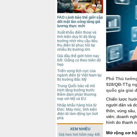
FAO cảnh báo thế giới sắp
đối mặt làn sóng tăng giá
lương thực mới
Xuất khẩu điện thoại và
linh kiện duy trì đà tăng
trưởng nhờ nhu cầu tiêu
thụ điện tử phục hồi tại
nhiều thị trường lớn
Giá dầu thế giới hôm nay
6/8: Giằng co theo biên độ
hẹp
Triển vọng tích cực của
ngành điện tử Việt Nam tại
Phó Thủ tướng
thị trường Bắc Mỹ
928/QĐ-TTg ngà
Trung Quốc bảo vệ mô
quốc gia giai 
hình tăng trưởng trước
thềm đàm phán thương
Chiến lược hướn
mại với Mỹ và EU
người dân và do
Nhập khẩu hàng hóa từ
Đức: Máy móc, linh kiện
thôn, vùng sâu, 
điện tử làm động lực bứt
viên; doanh ngh
phá
hình do thanh n
XEM NHIỀU
Mở rộng cơ hội
Giá heo hơi hôm nay 4/8: