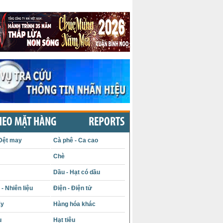
HEO MẶT HÀNG
REPORTS
Dệt may
Cà phê - Ca cao
Chè
Dầu - Hạt có dầu
- Nhiên liệu
Điện - Điện tử
ấy
Hàng hóa khác
u
Hạt tiêu