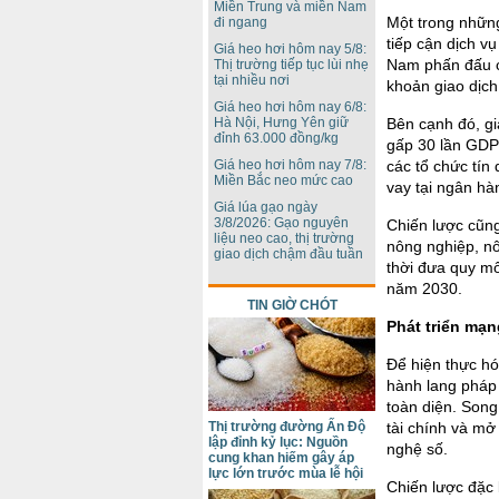
Miền Trung và miền Nam
Một trong nhữn
đi ngang
tiếp cận dịch v
Giá heo hơi hôm nay 5/8:
Nam phấn đấu có
Thị trường tiếp tục lùi nhẹ
tại nhiều nơi
khoản giao dịch
Giá heo hơi hôm nay 6/8:
Bên cạnh đó, gi
Hà Nội, Hưng Yên giữ
đỉnh 63.000 đồng/kg
gấp 30 lần GDP;
các tổ chức tín
Giá heo hơi hôm nay 7/8:
Miền Bắc neo mức cao
vay tại ngân hà
Giá lúa gạo ngày
3/8/2026: Gạo nguyên
Chiến lược cũng
liệu neo cao, thị trường
nông nghiệp, nô
giao dịch chậm đầu tuần
thời đưa quy m
năm 2030.
TIN GIỜ CHÓT
Phát triển mạn
Để hiện thực hó
hành lang pháp 
toàn diện. Song
tài chính và mở
Thị trường đường Ấn Độ
lập đỉnh kỷ lục: Nguồn
nghệ số.
cung khan hiếm gây áp
lực lớn trước mùa lễ hội
Chiến lược đặc 