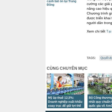
cảnh bất ổn tại Trung
cường các giải
Đông
nâng cao hiệu q
Chương trình gi
được triển khai
người dân tron
Xem chi tiết
Tại
TAGS:
Quyết đ
CÙNG CHUYÊN MỤC
Mỹ áp thuế 12,5%:
Bộ Công thươn
Doanh nghiệp xuất khẩu
nhất quy chuẩn 
xoay trục để giữ lợi thế
quốc gia về Amôn
cạnh tranh
dùng sản xuất t