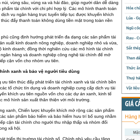
 núi, vùng sâu, vùng xa và hải đảo, giúp người dân dễ dàng
n phẩm tài chính với chi phí hợp lý. Các mô hình thanh toán
Hóa chấ
và dịch vụ ngân hàng trực tuyến tiếp tục được khuyến khích
Lúa - G
 thúc đẩy thanh toán không dùng tiền mặt trong toàn nền
Ngũ cố
 phủ cũng định hướng phát triển đa dạng các sản phẩm tài
Rau - C
ản xuất kinh doanh nông nghiệp, doanh nghiệp nhỏ và vừa,
Sắt thé
ộ kinh doanh; đồng thời nghiên cứu các mô hình tài chính
a ngân hàng và doanh nghiệp công nghệ tài chính để mở
Than đ
iếp cận vốn cho nhóm ưu tiên.
Thức ăn
chính xanh và bảo vệ người tiêu dùng
Thuỷ hả
ưu tiên thúc đẩy phát triển tài chính xanh và tài chính bền
các tổ chức tín dụng và doanh nghiệp cung cấp dịch vụ tài
Vật liệ
ến khích ưu tiên nguồn vốn cho các dự án xanh, kinh tế
c mô hình sản xuất thân thiện với môi trường.
GIÁ C
ụng xanh, Chiến lược khuyến khích mở rộng các sản phẩm
, các sản phẩm bảo hiểm và bảo hiểm hưu trí bổ sung nhằm
Hàng 
iếp cận tài chính cho người thu nhập thấp và nhóm đối
ong xã hội.
Mặt
át triển thị trường tài chính số, Chính phủ yêu cầu tăng