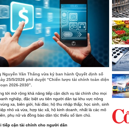
 Nguyễn Văn Thắng vừa ký ban hành Quyết định số
y 25/5/2026 phê duyệt “Chiến lược tài chính toàn diện
đoạn 2026-2030”.
g tới mở rộng khả năng tiếp cận dịch vụ tài chính cho mọi
anh nghiệp, đặc biệt ưu tiên người dân tại khu vực nông
vùng xa, biên giới, hải đảo; hộ thu nhập thấp; học sinh, sinh
iệp nhỏ và vừa, hợp tác xã, hộ kinh doanh, nhất là các mô
iên, phụ nữ và đồng bào dân tộc thiểu số làm chủ.
 tiếp cận tài chính cho người dân