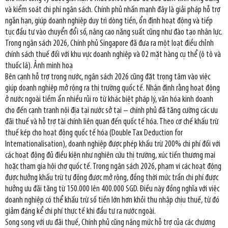
và kiểm soát chi phí ngân sách. Chính phủ nhấn mạnh đây là giải pháp hỗ trợ
ngắn hạn, giúp doanh nghiệp duy trì dòng tiền, ổn định hoạt động và tiếp
tục đầu tư vào chuyển đổi số, nâng cao năng suất cũng như đào tạo nhân lực.
Trong ngân sách 2026, Chính phủ Singapore đã đưa ra một loạt điều chỉnh
chính sách thuế đối với khu vực doanh nghiệp và 02 mặt hàng cụ thể (ô tô và
thuốc lá). Ảnh minh hoạ
Bên cạnh hỗ trợ trong nước, ngân sách 2026 cũng đặt trọng tâm vào việc
giúp doanh nghiệp mở rộng ra thị trường quốc tế. Nhận định rằng hoạt động
ở nước ngoài tiềm ẩn nhiều rủi ro từ khác biệt pháp lý, văn hóa kinh doanh
cho đến cạnh tranh nội địa tại nước sở tại – chính phủ đã tăng cường các ưu
đãi thuế và hỗ trợ tài chính liên quan đến quốc tế hóa. Theo cơ chế khấu trừ
thuế kép cho hoạt động quốc tế hóa (Double Tax Deduction for
Internationalisation), doanh nghiệp được phép khấu trừ 200% chi phí đối với
các hoạt động đủ điều kiện như nghiên cứu thị trường, xúc tiến thương mại
hoặc tham gia hội chợ quốc tế. Trong ngân sách 2026, phạm vi các hoạt động
được hưởng khấu trừ tự động được mở rộng, đồng thời mức trần chi phí được
hưởng ưu đãi tăng từ 150.000 lên 400.000 SGD. Điều này đồng nghĩa với việc
doanh nghiệp có thể khấu trừ số tiền lớn hơn khỏi thu nhập chịu thuế, từ đó
giảm đáng kể chi phí thực tế khi đầu tư ra nước ngoài.
Song song với ưu đãi thuế, Chính phủ cũng nâng mức hỗ trợ của các chương