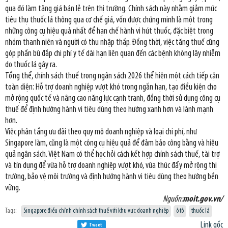
qua đó làm tăng giá bán lẻ trên thị trường. Chính sách này nhằm giảm mức
tiêu thụ thuốc lá thông qua cơ chế giá, vốn được chứng minh là một trong
những công cụ hiệu quả nhất để hạn chế hành vi hút thuốc, đặc biệt trong
nhóm thanh niên và người có thu nhập thấp. Đồng thời, việc tăng thuế cũng
góp phần bù đắp chi phí y tế dài hạn liên quan đến các bệnh không lây nhiễm
do thuốc lá gây ra.
Tổng thể, chính sách thuế trong ngân sách 2026 thể hiện một cách tiếp cận
toàn diện: Hỗ trợ doanh nghiệp vượt khó trong ngắn hạn, tạo điều kiện cho
mở rộng quốc tế và nâng cao năng lực cạnh tranh, đồng thời sử dụng công cụ
thuế để định hướng hành vi tiêu dùng theo hướng xanh hơn và lành mạnh
hơn.
Việc phân tầng ưu đãi theo quy mô doanh nghiệp và loại chi phí, như
Singapore làm, cũng là một công cụ hiệu quả để đảm bảo công bằng và hiệu
quả ngân sách. Việt Nam có thể học hỏi cách kết hợp chính sách thuế, tài trợ
và tín dụng để vừa hỗ trợ doanh nghiệp vượt khó, vừa thúc đẩy mở rộng thị
trường, bảo vệ môi trường và định hướng hành vi tiêu dùng theo hướng bền
vững.
Nguồn:
moit.gov.vn/
Tags:
Singapore điều chỉnh chính sách thuế với khu vực doanh nghiệp
ô tô
thuốc lá
Link gốc
Tweet