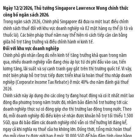
Ngày 12/2/2026, Thủ tướng Singapore Lawrence Wong chính thức
công bố ngân sách 2026.
Trong ngân sách 2026, Chính phủ Singapore đã đưa ra một loạt điều chỉnh
chính sách thuế đối với khu vực doanh nghiệp và 02 mặt hàng cụ thể (ô tô và
thuốc lá). Các biện pháp thuế năm nay thể hiện rõ cách tiếp cận cân bằng
giữa hỗ trợ tăng trưởng và điều chỉnh hành vi kinh tế.
Đối với khu vực doanh nghiệp
Chính phủ ghi nhận rằng dù nền kinh tế tăng trưởng khả quan trong năm
qua, nhiều doanh nghiệp vẫn đang chịu áp lực từ chi phí đầu vào cao, tiền
lương tăng, lãi suất và sự cạnh tranh gay gắt trên thị trường quốc tế. Vì vậy,
một biện pháp hỗ trợ trực tiếp được triển khai là hoàn thuế thu nhập doanh
nghiệp (Corporate Income Tax Rebate) ở mức 40% cho năm đánh giá thuế
2026.
Chính sách này áp dụng cho các công ty đang hoạt động và có ít nhất một lao
động địa phương trong năm trước đó, nhằm bảo đảm hỗ trợ hướng tới các
doanh nghiệp thực sự có đóng góp cho thị trường lao động trong nước. Theo
đó, mỗi doanh nghiệp đủ điều kiện sẽ nhận được khoản hỗ trợ tối thiểu 1.500
SGD, qua đó bảo đảm các doanh nghiệp nhỏ vẫn có thể hưởng lợi đáng kể,
ngay cả khi nghĩa vụ thuế của họ không lớn. Đồng thời, tổng mức hoàn thuế
cho mỗi công ty được giới hạn ở mức 30.000 SGD để bảo đảm tính công bằng