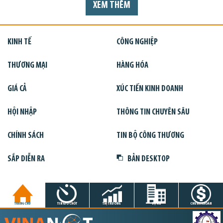
XEM THÊM
KINH TẾ
CÔNG NGHIỆP
THƯƠNG MẠI
HÀNG HÓA
GIÁ CẢ
XÚC TIẾN KINH DOANH
HỘI NHẬP
THÔNG TIN CHUYÊN SÂU
CHÍNH SÁCH
TIN BỘ CÔNG THƯƠNG
SẮP DIỄN RA
BẢN DESKTOP
TRANG CHỦ
TIN GIỜ CHÓT
THỊ TRƯỜNG
DỰ ÁN
CHỨNG KHOÁN