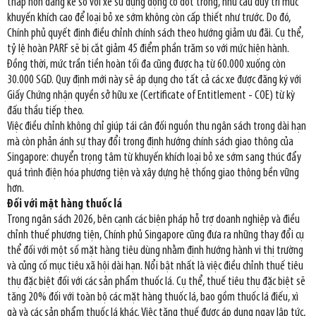
thấp hơn đáng kể so với xe sử dụng động cơ đốt trong, nhu cầu duy trì mức
khuyến khích cao để loại bỏ xe sớm không còn cấp thiết như trước. Do đó,
Chính phủ quyết định điều chỉnh chính sách theo hướng giảm ưu đãi. Cụ thể,
tỷ lệ hoàn PARF sẽ bị cắt giảm 45 điểm phần trăm so với mức hiện hành.
Đồng thời, mức trần tiền hoàn tối đa cũng được hạ từ 60.000 xuống còn
30.000 SGD. Quy định mới này sẽ áp dụng cho tất cả các xe được đăng ký với
Giấy Chứng nhận quyền sở hữu xe (Certificate of Entitlement - COE) từ kỳ
đấu thầu tiếp theo.
Việc điều chỉnh không chỉ giúp tái cân đối nguồn thu ngân sách trong dài hạn
mà còn phản ánh sự thay đổi trong định hướng chính sách giao thông của
Singapore: chuyển trọng tâm từ khuyến khích loại bỏ xe sớm sang thúc đẩy
quá trình điện hóa phương tiện và xây dựng hệ thống giao thông bền vững
hơn.
Đối với mặt hàng thuốc lá
Trong ngân sách 2026, bên cạnh các biện pháp hỗ trợ doanh nghiệp và điều
chỉnh thuế phương tiện, Chính phủ Singapore cũng đưa ra những thay đổi cụ
thể đối với một số mặt hàng tiêu dùng nhằm định hướng hành vi thị trường
và củng cố mục tiêu xã hội dài hạn. Nổi bật nhất là việc điều chỉnh thuế tiêu
thụ đặc biệt đối với các sản phẩm thuốc lá. Cụ thể, thuế tiêu thụ đặc biệt sẽ
tăng 20% đối với toàn bộ các mặt hàng thuốc lá, bao gồm thuốc lá điếu, xì
gà và các sản phẩm thuốc lá khác. Việc tăng thuế được áp dụng ngay lập tức,