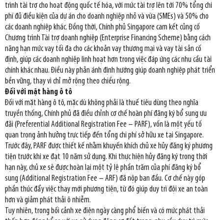
trình tài trợ cho hoạt động quốc tế hóa, với mức tài trợ lên tới 70% tổng chi
phí đủ điều kiện của dự án cho doanh nghiệp nhỏ và vừa (SMEs) và 50% cho
các doanh nghiệp khác. Đồng thời, Chính phủ Singapore cam kết củng cố
Chương trình Tài trợ doanh nghiệp (Enterprise Financing Scheme) bằng cách
nâng hạn mức vay tối đa cho các khoản vay thương mại và vay tài sản cố
định, giúp các doanh nghiệp linh hoạt hơn trong việc đáp ứng các nhu cầu tài
chính khác nhau. Điều này phản ánh định hướng giúp doanh nghiệp phát triển
bền vững, thay vì chỉ mở rộng theo chiều rộng.
Đối với mặt hàng ô tô
Đối với mặt hàng ô tô, mặc dù không phải là thuế tiêu dùng theo nghĩa
truyền thống, Chính phủ đã điều chỉnh cơ chế hoàn phí đăng ký bổ sung ưu
đãi (Preferential Additional Registration Fee – PARF), vốn là một yếu tố
quan trọng ảnh hưởng trực tiếp đến tổng chi phí sở hữu xe tại Singapore.
Trước đây, PARF được thiết kế nhằm khuyến khích chủ xe hủy đăng ký phương
tiện trước khi xe đạt 10 năm sử dụng. Khi thực hiện hủy đăng ký trong thời
hạn này, chủ xe sẽ được hoàn lại một tỷ lệ phần trăm của phí đăng ký bổ
sung (Additional Registration Fee – ARF) đã nộp ban đầu. Cơ chế này góp
phần thúc đẩy việc thay mới phương tiện, từ đó giúp duy trì đội xe an toàn
hơn và giảm phát thải ô nhiễm.
Tuy nhiên, trong bối cảnh xe điện ngày càng phổ biến và có mức phát thải