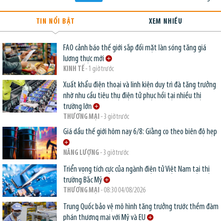
TIN NỔI BẬT
XEM NHIỀU
FAO cảnh báo thế giới sắp đối mặt làn sóng tăng giá
lương thực mới
KINH TẾ
- 1 giờ trước
Xuất khẩu điện thoại và linh kiện duy trì đà tăng trưởng
nhờ nhu cầu tiêu thụ điện tử phục hồi tại nhiều thị
trường lớn
THƯƠNG MẠI
- 3 giờ trước
Giá dầu thế giới hôm nay 6/8: Giằng co theo biên độ hẹp
NĂNG LƯỢNG
- 3 giờ trước
Triển vọng tích cực của ngành điện tử Việt Nam tại thị
trường Bắc Mỹ
THƯƠNG MẠI
- 08:30 04/08/2026
Trung Quốc bảo vệ mô hình tăng trưởng trước thềm đàm
phán thương mại với Mỹ và EU