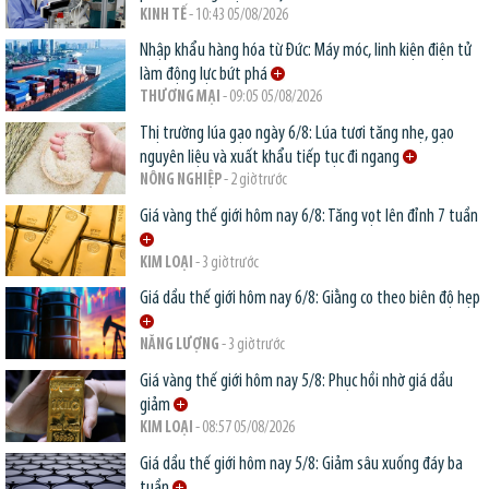
KINH TẾ
- 10:43 05/08/2026
Nhập khẩu hàng hóa từ Đức: Máy móc, linh kiện điện tử
làm động lực bứt phá
THƯƠNG MẠI
- 09:05 05/08/2026
Thị trường lúa gạo ngày 6/8: Lúa tươi tăng nhẹ, gạo
nguyên liệu và xuất khẩu tiếp tục đi ngang
NÔNG NGHIỆP
- 2 giờ trước
Giá vàng thế giới hôm nay 6/8: Tăng vọt lên đỉnh 7 tuần
KIM LOẠI
- 3 giờ trước
Giá dầu thế giới hôm nay 6/8: Giằng co theo biên độ hẹp
NĂNG LƯỢNG
- 3 giờ trước
Giá vàng thế giới hôm nay 5/8: Phục hồi nhờ giá dầu
giảm
KIM LOẠI
- 08:57 05/08/2026
Giá dầu thế giới hôm nay 5/8: Giảm sâu xuống đáy ba
tuần