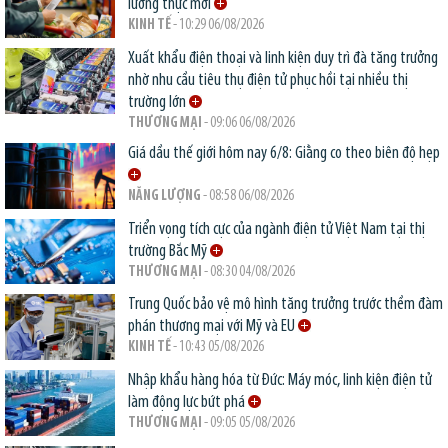
lương thực mới
KINH TẾ
- 10:29 06/08/2026
Xuất khẩu điện thoại và linh kiện duy trì đà tăng trưởng
nhờ nhu cầu tiêu thụ điện tử phục hồi tại nhiều thị
trường lớn
THƯƠNG MẠI
- 09:06 06/08/2026
Giá dầu thế giới hôm nay 6/8: Giằng co theo biên độ hẹp
NĂNG LƯỢNG
- 08:58 06/08/2026
Triển vọng tích cực của ngành điện tử Việt Nam tại thị
trường Bắc Mỹ
THƯƠNG MẠI
- 08:30 04/08/2026
Trung Quốc bảo vệ mô hình tăng trưởng trước thềm đàm
phán thương mại với Mỹ và EU
KINH TẾ
- 10:43 05/08/2026
Nhập khẩu hàng hóa từ Đức: Máy móc, linh kiện điện tử
làm động lực bứt phá
THƯƠNG MẠI
- 09:05 05/08/2026