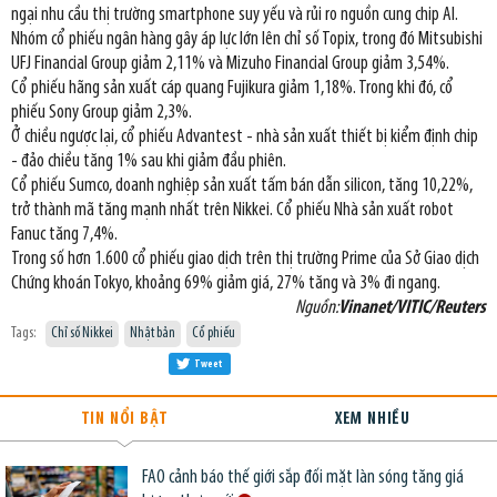
ngại nhu cầu thị trường smartphone suy yếu và rủi ro nguồn cung chip AI.
Nhóm cổ phiếu ngân hàng gây áp lực lớn lên chỉ số Topix, trong đó Mitsubishi
UFJ Financial Group giảm 2,11% và Mizuho Financial Group giảm 3,54%.
Cổ phiếu hãng sản xuất cáp quang Fujikura giảm 1,18%. Trong khi đó, cổ
phiếu Sony Group giảm 2,3%.
Ở chiều ngược lại, cổ phiếu Advantest - nhà sản xuất thiết bị kiểm định chip
- đảo chiều tăng 1% sau khi giảm đầu phiên.
Cổ phiếu Sumco, doanh nghiệp sản xuất tấm bán dẫn silicon, tăng 10,22%,
trở thành mã tăng mạnh nhất trên Nikkei. Cổ phiếu Nhà sản xuất robot
Fanuc tăng 7,4%.
Trong số hơn 1.600 cổ phiếu giao dịch trên thị trường Prime của Sở Giao dịch
Chứng khoán Tokyo, khoảng 69% giảm giá, 27% tăng và 3% đi ngang.
Nguồn:
Vinanet/VITIC/Reuters
Tags:
Chỉ số Nikkei
Nhật bản
Cổ phiếu
Tweet
TIN NỔI BẬT
XEM NHIỀU
FAO cảnh báo thế giới sắp đối mặt làn sóng tăng giá