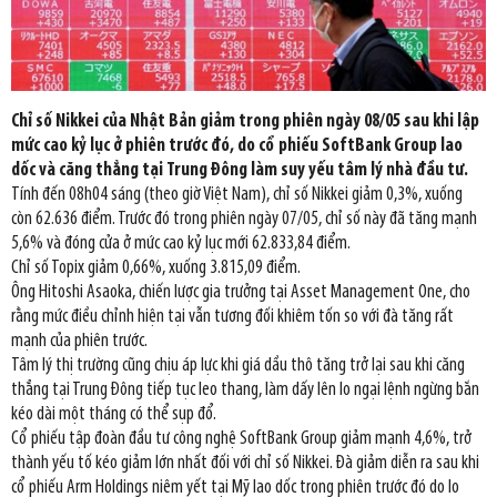
Chỉ số Nikkei của Nhật Bản giảm trong phiên ngày 08/05 sau khi lập
mức cao kỷ lục ở phiên trước đó, do cổ phiếu SoftBank Group lao
dốc và căng thẳng tại Trung Đông làm suy yếu tâm lý nhà đầu tư.
Tính đến 08h04 sáng (theo giờ Việt Nam), chỉ số Nikkei giảm 0,3%, xuống
còn 62.636 điểm. Trước đó trong phiên ngày 07/05, chỉ số này đã tăng mạnh
5,6% và đóng cửa ở mức cao kỷ lục mới 62.833,84 điểm.
Chỉ số Topix giảm 0,66%, xuống 3.815,09 điểm.
Ông Hitoshi Asaoka, chiến lược gia trưởng tại Asset Management One, cho
rằng mức điều chỉnh hiện tại vẫn tương đối khiêm tốn so với đà tăng rất
mạnh của phiên trước.
Tâm lý thị trường cũng chịu áp lực khi giá dầu thô tăng trở lại sau khi căng
thẳng tại Trung Đông tiếp tục leo thang, làm dấy lên lo ngại lệnh ngừng bắn
kéo dài một tháng có thể sụp đổ.
Cổ phiếu tập đoàn đầu tư công nghệ SoftBank Group giảm mạnh 4,6%, trở
thành yếu tố kéo giảm lớn nhất đối với chỉ số Nikkei. Đà giảm diễn ra sau khi
cổ phiếu Arm Holdings niêm yết tại Mỹ lao dốc trong phiên trước đó do lo