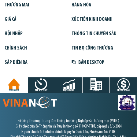
THƯƠNG MẠI
HÀNG HÓA
GIÁ CẢ
XÚC TIẾN KINH DOANH
HỘI NHẬP
THÔNG TIN CHUYÊN SÂU
CHÍNH SÁCH
TIN BỘ CÔNG THƯƠNG
SẮP DIỄN RA
BẢN DESKTOP
TRANG CHỦ
TIN GIỜ CHÓT
THỊ TRƯỜNG
DỰ ÁN
CHỨNG KHOÁN
Bộ Công Thương - Trung tâm Thông tin Công Nghiệp và Thương mại (VITIC)
Giấy phép của Bộ Thông tin và Truyền thông số 114/GP-TTĐT, cấp ngày 3/6/2024
Người chịu trách nhiệm chính: Nguyễn Quốc Lân, Phó Giám đốc VITIC