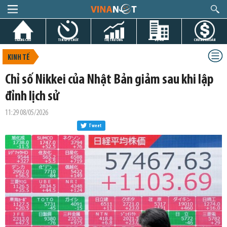
TRANG CHỦ
TIN GIỜ CHÓT
THỊ TRƯỜNG
DỰ ÁN
CHỨNG KHOÁN
KINH TẾ
Chỉ số Nikkei của Nhật Bản giảm sau khi lập
đỉnh lịch sử
11:29 08/05/2026
Tweet