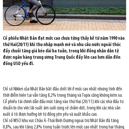
Cổ phiếu Nhật Bản đạt mức cao chưa từng thấy kể từ năm 1990 vào
thứ Hai(20/11) khi thu nhập mạnh mẽ và nhu cầu nước ngoài thúc
đẩy chuỗi tăng giá kéo dài ba tuần, trong khi đồng nhân dân tệ
được ngân hàng trung ương Trung Quốc đẩy lên cao hơn dẫn đến
đồng USD yếu đi.
Chỉ số Nikkei của Nhật Bản bắt đầu chốt lời ở mức cao nhất nhưng tính đến
thời điểm hiện tại vẫn tăng 8,2% trong tháng và Topix cũng không kém xa.
Cổ phiếu tài chính dẫn đầu mức tăng vào thứ Hai (20/11) khi các nhà đầu tư
chuẩn bị cho việc lãi suất âm cuối cùng sẽ chấm dứt, trong khi các nhà sản
xuất ô tô được hưởng lợi từ đồng yên yếu và xuất khẩu cao.
Chỉ số MSCI khu vực Châu Á-Thái Bình Dương ngoại trừ Nhật Bản đã tăng
0,8%, sau khi tăng 2,8% trong tuần trước lên mức cao nhất trong hai tháng.