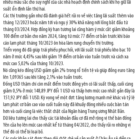
nhiều màu sắc cho suy nghĩ của các nhà hoạch định chính sách khi họ giữ lãi
suất ổn định lần thứ hai.
Các thị trường gần như đã đánh giá hết rủi ro về việc tăng lãi suất thêm vào
tháng 12/2023 hoặc năm tới và ngụ ý 30% khả năng nới lỏng bắt đầu từ
tháng 03/2024. Hợp đồng kỳ hạn tương lai cũng hàm ý mức cắt giảm khoảng
100 điểm cơ bản cho năm 2024, tăng từ mức 77 điểm cơ bản trước khi báo
cáo lạm phát tháng 10/2023 ôn hòa làm rung chuyển thị trường.
Triển vọng đó đã giúp trái phiếu phục hồi, với lãi suất trái phiếu kho bạc 10
năm ở mức 4,45% sau khi giảm 19 điểm cơ bản vào tuần trước và cách xa
mức cao 5,02% của tháng 10/2023.
Nó cũng kéo đồng USD giảm gần 2% trong rổ tiền tệ và giúp đồng euro tăng
lên 1,09365 sau khi tăng 2,1% vào tuần trước.
Đồng USD thậm chí còn mất điểm trước đồng yên có lãi suất thấp, cuối cùng
giảm 0,5% ở mức 148,89 JPY đổi 1 USD và thấp hơn mức cao nhất gần đây là
151,92 JPY đổi 1 USD. Kỳ vọng về một đợt tăng lương mạnh mẽ khác và tỷ lệ
lạm phát cơ bản cao vào cuối tuần này đã khuấy động nhiều cuộc bàn tán
hơn và cuối cùng là việc thắt chặt của Ngân hàng Trung ương Nhật Bản.
Dữ liệu tương lai cho thấy các tài khoản đầu cơ đã mở rộng vị thế bán đồng
Yên của họ lên mức cao nhất kể từ tháng 04/2022, cho thấy rủi ro những vị
thế đó có thể bị loại bỏ.
Các cuộc khảo sát được theo dõi chặt chẽ về sản xuất ở Châu Âu sẽ diễn ra