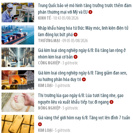
Trung Quốc bảo vệ mô hình tăng trưởng trước thềm đàm
phán thương mại với Mỹ và EU
KINH TẾ
- 10:43 05/08/2026
Nhập khẩu hàng hóa từ Đức: Máy móc, linh kiện điện tử
làm động lực bứt phá
THƯƠNG MẠI
- 09:05 05/08/2026
Giá kim loại công nghiệp ngày 6/8: Đà tăng lan rộng ở
nhóm kim loại cơ bản
CÔNG NGHIỆP
- 3 giờ trước
Giá kim loại công nghiệp ngày 6/8: Tăng giảm đan xen,
xu hướng phân hóa duy trì
KIM LOẠI
- 3 giờ trước
Thị trường lúa gạo ngày 6/8: Lúa tươi tăng nhẹ, gạo
nguyên liệu và xuất khẩu tiếp tục đi ngang
NÔNG NGHIỆP
- 5 giờ trước
Giá vàng thế giới hôm nay 6/8: Tăng vọt lên đỉnh 7 tuần
KIM LOẠI
- 5 giờ trước