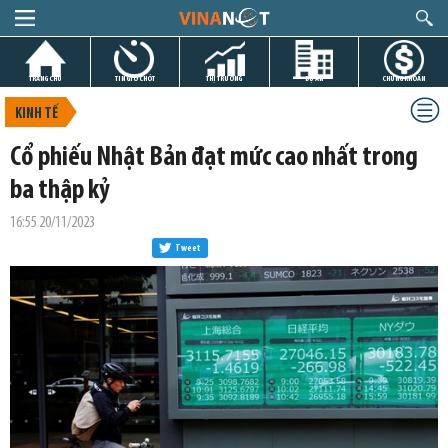
TRANG CHỦ
TIN GIỜ CHÓT
THỊ TRƯỜNG
DỰ ÁN
CHỨNG KHOÁN
KINH TẾ
Cổ phiếu Nhật Bản đạt mức cao nhất trong
ba thập kỷ
16:55 20/11/2023
Tweet