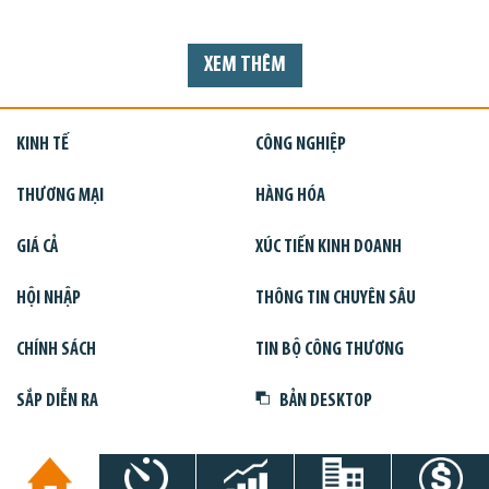
XEM THÊM
KINH TẾ
CÔNG NGHIỆP
THƯƠNG MẠI
HÀNG HÓA
GIÁ CẢ
XÚC TIẾN KINH DOANH
HỘI NHẬP
THÔNG TIN CHUYÊN SÂU
CHÍNH SÁCH
TIN BỘ CÔNG THƯƠNG
SẮP DIỄN RA
BẢN DESKTOP