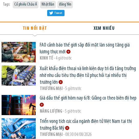
Tags:
Cổ phiếu Châu Á
Nhật Bản
đồng Yên
Tweet
TIN NỔI BẬT
XEM NHIỀU
FAO cảnh báo thế giới sắp đối mặt làn sóng tăng giá
lương thực mới
KINH TẾ
- 4 giờ trước
Xuất khẩu điện thoại và linh kiện duy trì đà tăng trưởng
nhờ nhu cầu tiêu thụ điện tử phục hồi tại nhiều thị
trường lớn
THƯƠNG MẠI
- 5 giờ trước
Giá dầu thế giới hôm nay 6/8: Giằng co theo biên độ hẹp
NĂNG LƯỢNG
- 5 giờ trước
Triển vọng tích cực của ngành điện tử Việt Nam tại thị
trường Bắc Mỹ
THƯƠNG MẠI
- 08:30 04/08/2026