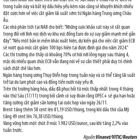
trong tuần này và bất kỳ dấu hiệu yếu kém nào cũng sẽ khuyến khích nhiều
đặt cược hơn về việc cắt giảm lãi suất sớm từ Ngân hàng Trung ương Châu
Âu.
Các nhà phân tích tại NAB cho biết: “Những cuộc khảo sát này sẽ rất quan
trọng đối với lĩnh vực dịch vụ khu vực đồng Euro do sự suy giảm mạnh mẽ gần
đây”. “Nếu một bản in mềm khác xuất hiện, dự kiến giá cho việc cắt giảm ECB
sẽ vượt quá mức cắt giảm 100 bps hiện tại được định giá cho năm 2024.”
Các thị trường cho thấy có khoảng 70% cơ hội nới lỏng ngay sau tháng 4,
mặc dù nhiều quan chức ECB vẫn đang nói về sự cần thiết phải duy trì chính
sách chặt chẽ lâu hơn.
Ngân hàng trung ương Thụy Điển họp trong tuần này và có thể tăng lãi suất
trở lại do lạm phát cao và đồng tiền nước này yếu đi.
Trên thị trường hàng hóa, dầu đã phục hồi từ mức thấp nhất trong 4 tháng
vào thứ Sáu (17/11) trong bối cảnh có suy đoán rằng OPEC+ sẽ gia hạn hoặc
tăng cường cắt giảm sản lượng tại cuộc họp vào ngày 26/11.
Brent tăng thêm 58 cent lên 81,19 USD/thùng, trong khi dầu thô của Mỹ
tăng 49 cent lên 76,38 USD/thùng.
Vàng vững hơn một chút ở mức 1.982 USD/ounce, sau khi tăng 2,2% vào
tuần trước.
Nguồn:
Vinanet/VITIC/Reuters