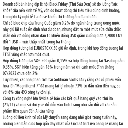
Doanh số bán hàng dịp lễ hội Black Friday (Thứ Sáu Đen) sẽ đo lường “sức
khỏe” của nền kinh tế Mỹ, vốn do hoạt động chi tiêu tiêu dùng định hướng,
trong khi kỳ nghỉ lễ Tạ ơn sẽ khiến thị trường ảm đạm hươn .
Chỉ số blue chip của Trung Quốc giảm 0,2% do ngân hàng trung ương nước
này giữ lãi suất ổn định như dự đoán, nhưng đặt ra một mức sửa chữa chắc
chắn đối với đồng nhân dân tệ khiến đồng USD giảm xuống dưới 7,2000 CNY
đổi 1 USD - mức thấp nhất trong ba tháng.
Hợp đồng tương lai EUROSTOXX 50 giữ ổn định, trong khi hợp đồng tương lai
FTSE vững chắc hơn một chút.
Hợp đồng tương lai S&P 500 giảm 0,15% và hợp đồng tương lai Nasdaq giảm
0,35%. S&P hiện tăng gần 18% trong năm và chỉ cách mức đỉnh tháng
07/2023 chưa đến 2%.
Tuy nhiên, các nhà phân tích tại Goldman Sachs lưu ý rằng các cổ phiếu vốn
hóa lớn “Magnificent 7” đã mang lại lợi nhuận 73% từ đầu năm đến nay, so
với 6% của 493 công ty còn lại.
Công ty công nghệ lớn Nvidia sẽ báo cáo kết quả hàng quý vào thứ Ba
(21/11) và mọi sự chú ý sẽ đổ dồn vào tình trạng nhu cầu đối với các sản
phẩm liên quan đến AI của hãng.
Luồng dữ liệu kinh tế của Mỹ chuyển sang dạng nhỏ giọt trong tuần này,
nhưng biên bản cuộc họp gần đây nhất của Cục Dự trữ Liên bang sẽ mang lại