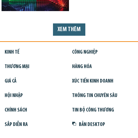
XEM THÊM
KINH TẾ
CÔNG NGHIỆP
THƯƠNG MẠI
HÀNG HÓA
GIÁ CẢ
XÚC TIẾN KINH DOANH
HỘI NHẬP
THÔNG TIN CHUYÊN SÂU
CHÍNH SÁCH
TIN BỘ CÔNG THƯƠNG
SẮP DIỄN RA
BẢN DESKTOP