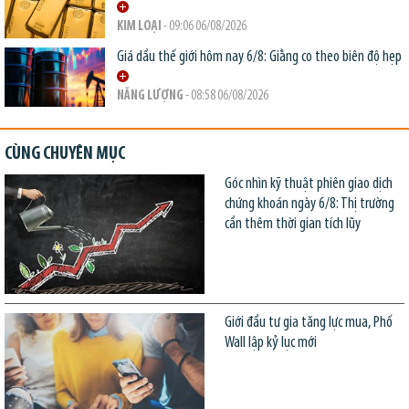
KIM LOẠI
- 09:06 06/08/2026
Giá dầu thế giới hôm nay 6/8: Giằng co theo biên độ hẹp
NĂNG LƯỢNG
- 08:58 06/08/2026
CÙNG CHUYÊN MỤC
Góc nhìn kỹ thuật phiên giao dịch
chứng khoán ngày 6/8: Thị trường
cần thêm thời gian tích lũy
Giới đầu tư gia tăng lực mua, Phố
Wall lập kỷ lục mới