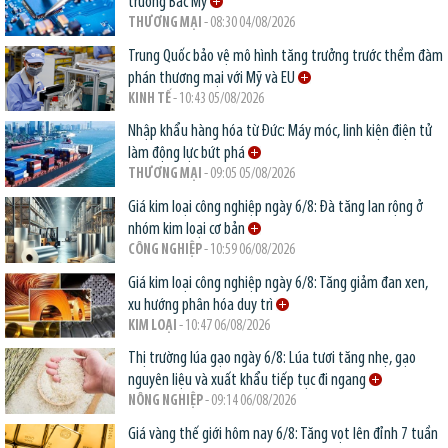
trường Bắc Mỹ
THƯƠNG MẠI
- 08:30 04/08/2026
Trung Quốc bảo vệ mô hình tăng trưởng trước thềm đàm
phán thương mại với Mỹ và EU
KINH TẾ
- 10:43 05/08/2026
Nhập khẩu hàng hóa từ Đức: Máy móc, linh kiện điện tử
làm động lực bứt phá
THƯƠNG MẠI
- 09:05 05/08/2026
Giá kim loại công nghiệp ngày 6/8: Đà tăng lan rộng ở
nhóm kim loại cơ bản
CÔNG NGHIỆP
- 10:59 06/08/2026
Giá kim loại công nghiệp ngày 6/8: Tăng giảm đan xen,
xu hướng phân hóa duy trì
KIM LOẠI
- 10:47 06/08/2026
Thị trường lúa gạo ngày 6/8: Lúa tươi tăng nhẹ, gạo
nguyên liệu và xuất khẩu tiếp tục đi ngang
NÔNG NGHIỆP
- 09:14 06/08/2026
Giá vàng thế giới hôm nay 6/8: Tăng vọt lên đỉnh 7 tuần