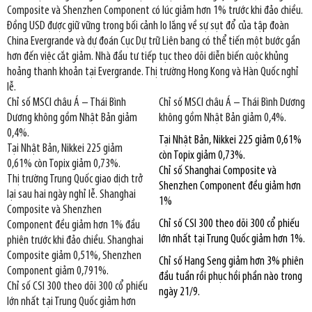
Composite và Shenzhen Component có lúc giảm hơn 1% trước khi đảo chiều.
Đồng USD được giữ vững trong bối cảnh lo lắng về sự sụt đổ của tập đoàn
China Evergrande và dự đoán Cục Dự trữ Liên bang có thể tiến một bước gần
hơn đến việc cắt giảm. Nhà đầu tư tiếp tục theo dõi diễn biến cuộc khủng
hoảng thanh khoản tại Evergrande. Thị trường Hong Kong và Hàn Quốc nghỉ
lễ.
Chỉ số MSCI châu Á – Thái Bình
Chỉ số MSCI châu Á – Thái Bình Dương
Dương không gồm Nhật Bản giảm
không gồm Nhật Bản giảm 0,4%.
0,4%.
Tại Nhật Bản, Nikkei 225 giảm 0,61%
Tại Nhật Bản, Nikkei 225 giảm
còn Topix giảm 0,73%.
0,61% còn Topix giảm 0,73%.
Chỉ số Shanghai Composite và
Thị trường Trung Quốc giao dịch trở
Shenzhen Component đều giảm hơn
lại sau hai ngày nghỉ lễ. Shanghai
1%
Composite và Shenzhen
Chỉ số CSI 300 theo dõi 300 cổ phiếu
Component đều giảm hơn 1% đầu
lớn nhất tại Trung Quốc giảm hơn 1%.
phiên trước khi đảo chiều. Shanghai
Composite giảm 0,51%, Shenzhen
Chỉ số Hang Seng giảm hơn 3% phiên
Component giảm 0,791%.
đầu tuần rồi phục hồi phần nào trong
Chỉ số CSI 300 theo dõi 300 cổ phiếu
ngày 21/9.
lớn nhất tại Trung Quốc giảm hơn