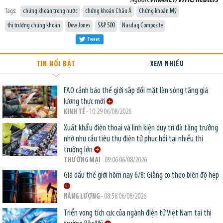
Tags:
chứng khoán trong nước
chứng khoán Châu Á
Chứng khoán Mỹ
thị trường chứng khoán
Dow Jones
S&P 500
Nasdaq Composite
Tweet
TIN NỔI BẬT
XEM NHIỀU
FAO cảnh báo thế giới sắp đối mặt làn sóng tăng giá
lương thực mới
KINH TẾ
- 10:29 06/08/2026
Xuất khẩu điện thoại và linh kiện duy trì đà tăng trưởng
nhờ nhu cầu tiêu thụ điện tử phục hồi tại nhiều thị
trường lớn
THƯƠNG MẠI
- 09:06 06/08/2026
Giá dầu thế giới hôm nay 6/8: Giằng co theo biên độ hẹp
NĂNG LƯỢNG
- 08:58 06/08/2026
Triển vọng tích cực của ngành điện tử Việt Nam tại thị