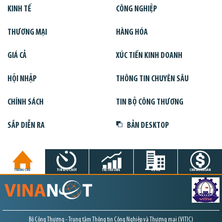
KINH TẾ
CÔNG NGHIỆP
THƯƠNG MẠI
HÀNG HÓA
GIÁ CẢ
XÚC TIẾN KINH DOANH
HỘI NHẬP
THÔNG TIN CHUYÊN SÂU
CHÍNH SÁCH
TIN BỘ CÔNG THƯƠNG
SẮP DIỄN RA
BẢN DESKTOP
TRANG CHỦ
TIN GIỜ CHÓT
THỊ TRƯỜNG
DỰ ÁN
CHỨNG KHOÁN
Bộ Công Thương - Trung tâm Thông tin Công Nghiệp và Thương mại (VITIC)