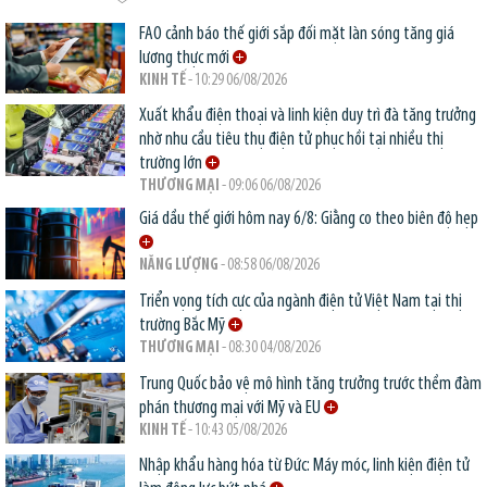
FAO cảnh báo thế giới sắp đối mặt làn sóng tăng giá
lương thực mới
KINH TẾ
- 10:29 06/08/2026
Xuất khẩu điện thoại và linh kiện duy trì đà tăng trưởng
nhờ nhu cầu tiêu thụ điện tử phục hồi tại nhiều thị
trường lớn
THƯƠNG MẠI
- 09:06 06/08/2026
Giá dầu thế giới hôm nay 6/8: Giằng co theo biên độ hẹp
NĂNG LƯỢNG
- 08:58 06/08/2026
Triển vọng tích cực của ngành điện tử Việt Nam tại thị
trường Bắc Mỹ
THƯƠNG MẠI
- 08:30 04/08/2026
Trung Quốc bảo vệ mô hình tăng trưởng trước thềm đàm
phán thương mại với Mỹ và EU
KINH TẾ
- 10:43 05/08/2026
Nhập khẩu hàng hóa từ Đức: Máy móc, linh kiện điện tử