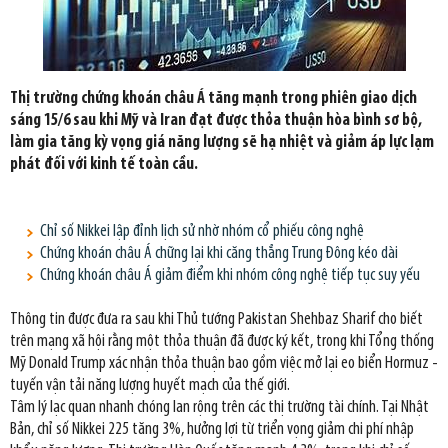
Thị trường chứng khoán châu Á tăng mạnh trong phiên giao dịch
sáng 15/6 sau khi Mỹ và Iran đạt được thỏa thuận hòa bình sơ bộ,
làm gia tăng kỳ vọng giá năng lượng sẽ hạ nhiệt và giảm áp lực lạm
phát đối với kinh tế toàn cầu.
Chỉ số Nikkei lập đỉnh lịch sử nhờ nhóm cổ phiếu công nghệ
Chứng khoán châu Á chững lại khi căng thẳng Trung Đông kéo dài
Chứng khoán châu Á giảm điểm khi nhóm công nghệ tiếp tục suy yếu
Thông tin được đưa ra sau khi Thủ tướng Pakistan Shehbaz Sharif cho biết
trên mạng xã hội rằng một thỏa thuận đã được ký kết, trong khi Tổng thống
Mỹ Donald Trump xác nhận thỏa thuận bao gồm việc mở lại eo biển Hormuz -
tuyến vận tải năng lượng huyết mạch của thế giới.
Tâm lý lạc quan nhanh chóng lan rộng trên các thị trường tài chính. Tại Nhật
Bản, chỉ số Nikkei 225 tăng 3%, hưởng lợi từ triển vọng giảm chi phí nhập