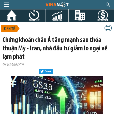
TRANG CHỦ
TIN GIỜ CHÓT
THỊ TRƯỜNG
DỰ ÁN
CHỨNG KHOÁN
KINH TẾ
Chứng khoán châu Á tăng mạnh sau thỏa
thuận Mỹ - Iran, nhà đầu tư giảm lo ngại về
lạm phát
09:36 15/06/2026
Tweet