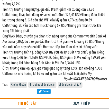
xuống 4,02%.
Trên thị trường năng lượng, giá dầu Brent giảm 4% xuống còn 83,80
USD/thùng, thấp hơn đáng kể so với mức đỉnh 126,41 USD/thùng được thiết
lập trong tháng 5. Giá dầu thô WTI của Mỹ giảm 4,7% xuống 80,89
USD/thùng, dù vẫn cao hơn mức khoảng 67 USD/thùng ghi nhận trước khi
xung đột bùng phát.
Ông Vivek Dhar, chuyên gia phân tích năng lượng của Commonwealth Bank of
Australia (CBA), dự báo giá dầu Brent có thể giảm về khoảng 80 USD/thùng
vào cuối năm nay nếu eo biển Hormuz tiếp tục được duy trì thông suốt.
Trên thị trường tiền tệ, đồng USD suy yếu khi lợi suất trái phiếu giảm. Đồng
euro tăng 0,4% lên 1,1608 USD/EUR; đồng USD giảm 0,2% xuống 159,90 yên
Nhật; trong khi đồng bảng Anh tăng 0,3% lên 1,3446 USD.
Ở thị trường kim loại quý, giá vàng giao ngay tăng 1,9%, lên khoảng 4.300
USD/ounce nhờ hưởng lợi từ sự sụt giảm của lợi suất trái phiếu Mỹ.
Nguồn:
VINANET/VITIC/Reuters
Tags:
Chứng khoán
thị trường chứng khoán
chứng khoán châu Á
Tweet
TIN NỔI BẬT
XEM NHIỀU