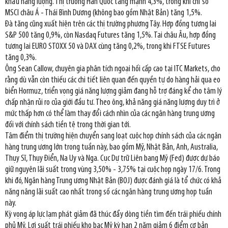
khẩu năng lượng. Thị trường Hàn Quốc tăng mạnh 4,3%, trong khi chỉ số
MSCI châu Á - Thái Bình Dương (không bao gồm Nhật Bản) tăng 1,5%.
Đà tăng cũng xuất hiện trên các thị trường phương Tây. Hợp đồng tương lai
S&P 500 tăng 0,9%, còn Nasdaq Futures tăng 1,5%. Tại châu Âu, hợp đồng
tương lai EURO STOXX 50 và DAX cùng tăng 0,2%, trong khi FTSE Futures
tăng 0,3%.
Ông Sean Callow, chuyên gia phân tích ngoại hối cấp cao tại ITC Markets, cho
rằng dù vẫn còn thiếu các chi tiết liên quan đến quyền tự do hàng hải qua eo
biển Hormuz, triển vọng giá năng lượng giảm đang hỗ trợ đáng kể cho tâm lý
chấp nhận rủi ro của giới đầu tư. Theo ông, khả năng giá năng lượng duy trì ở
mức thấp hơn có thể làm thay đổi cách nhìn của các ngân hàng trung ương
đối với chính sách tiền tệ trong thời gian tới.
Tâm điểm thị trường hiện chuyển sang loạt cuộc họp chính sách của các ngân
hàng trung ương lớn trong tuần này, bao gồm Mỹ, Nhật Bản, Anh, Australia,
Thụy Sĩ, Thụy Điển, Na Uy và Nga. Cục Dự trữ Liên bang Mỹ (Fed) được dự báo
giữ nguyên lãi suất trong vùng 3,50% - 3,75% tại cuộc họp ngày 17/6. Trong
khi đó, Ngân hàng Trung ương Nhật Bản (BOJ) được đánh giá là tổ chức có khả
năng nâng lãi suất cao nhất trong số các ngân hàng trung ương họp tuần
này.
Kỳ vọng áp lực lạm phát giảm đã thúc đẩy dòng tiền tìm đến trái phiếu chính
phủ Mỹ. Lợi suất trái phiếu kho bạc Mỹ kỳ hạn 2 năm giảm 6 điểm cơ bản