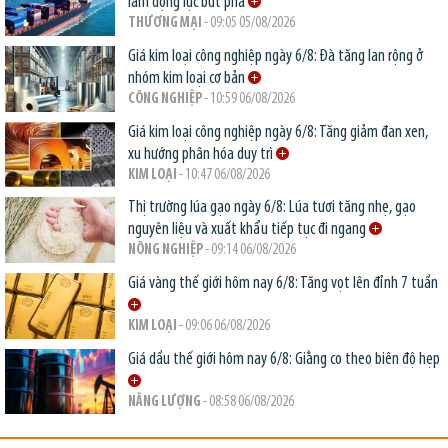
làm động lực bứt phá
THƯƠNG MẠI
- 09:05 05/08/2026
Giá kim loại công nghiệp ngày 6/8: Đà tăng lan rộng ở
nhóm kim loại cơ bản
CÔNG NGHIỆP
- 10:59 06/08/2026
Giá kim loại công nghiệp ngày 6/8: Tăng giảm đan xen,
xu hướng phân hóa duy trì
KIM LOẠI
- 10:47 06/08/2026
Thị trường lúa gạo ngày 6/8: Lúa tươi tăng nhẹ, gạo
nguyên liệu và xuất khẩu tiếp tục đi ngang
NÔNG NGHIỆP
- 09:14 06/08/2026
Giá vàng thế giới hôm nay 6/8: Tăng vọt lên đỉnh 7 tuần
KIM LOẠI
- 09:06 06/08/2026
Giá dầu thế giới hôm nay 6/8: Giằng co theo biên độ hẹp
NĂNG LƯỢNG
- 08:58 06/08/2026