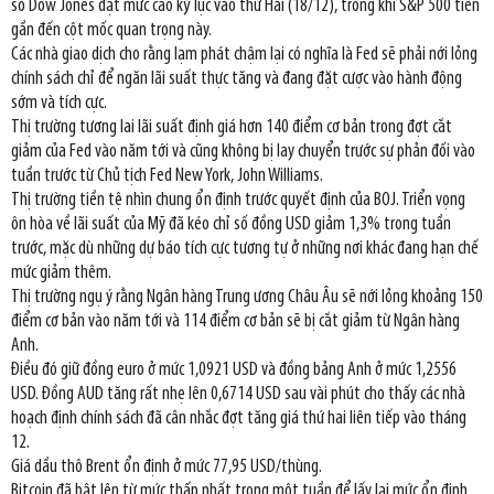
số Dow Jones đạt mức cao kỷ lục vào thứ Hai (18/12), trong khi S&P 500 tiến
gần đến cột mốc quan trọng này.
Các nhà giao dịch cho rằng lạm phát chậm lại có nghĩa là Fed sẽ phải nới lỏng
chính sách chỉ để ngăn lãi suất thực tăng và đang đặt cược vào hành động
sớm và tích cực.
Thị trường tương lai lãi suất định giá hơn 140 điểm cơ bản trong đợt cắt
giảm của Fed vào năm tới và cũng không bị lay chuyển trước sự phản đối vào
tuần trước từ Chủ tịch Fed New York, John Williams.
Thị trường tiền tệ nhìn chung ổn định trước quyết định của BOJ. Triển vọng
ôn hòa về lãi suất của Mỹ đã kéo chỉ số đồng USD giảm 1,3% trong tuần
trước, mặc dù những dự báo tích cực tương tự ở những nơi khác đang hạn chế
mức giảm thêm.
Thị trường ngụ ý rằng Ngân hàng Trung ương Châu Âu sẽ nới lỏng khoảng 150
điểm cơ bản vào năm tới và 114 điểm cơ bản sẽ bị cắt giảm từ Ngân hàng
Anh.
Điều đó giữ đồng euro ở mức 1,0921 USD và đồng bảng Anh ở mức 1,2556
USD. Đồng AUD tăng rất nhẹ lên 0,6714 USD sau vài phút cho thấy các nhà
hoạch định chính sách đã cân nhắc đợt tăng giá thứ hai liên tiếp vào tháng
12.
Giá dầu thô Brent ổn định ở mức 77,95 USD/thùng.
Bitcoin đã bật lên từ mức thấp nhất trong một tuần để lấy lại mức ổn định