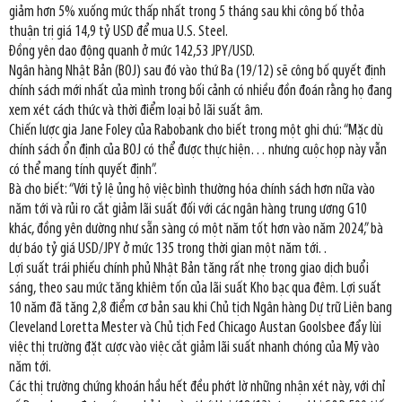
giảm hơn 5% xuống mức thấp nhất trong 5 tháng sau khi công bố thỏa
thuận trị giá 14,9 tỷ USD để mua U.S. Steel.
Đồng yên dao động quanh ở mức 142,53 JPY/USD.
Ngân hàng Nhật Bản (BOJ) sau đó vào thứ Ba (19/12) sẽ công bố quyết định
chính sách mới nhất của mình trong bối cảnh có nhiều đồn đoán rằng họ đang
xem xét cách thức và thời điểm loại bỏ lãi suất âm.
Chiến lược gia Jane Foley của Rabobank cho biết trong một ghi chú: “Mặc dù
chính sách ổn định của BOJ có thể được thực hiện… nhưng cuộc họp này vẫn
có thể mang tính quyết định”.
Bà cho biết: “Với tỷ lệ ủng hộ việc bình thường hóa chính sách hơn nữa vào
năm tới và rủi ro cắt giảm lãi suất đối với các ngân hàng trung ương G10
khác, đồng yên dường như sẵn sàng có một năm tốt hơn vào năm 2024,” bà
dự báo tỷ giá USD/JPY ở mức 135 trong thời gian một năm tới. .
Lợi suất trái phiếu chính phủ Nhật Bản tăng rất nhẹ trong giao dịch buổi
sáng, theo sau mức tăng khiêm tốn của lãi suất Kho bạc qua đêm. Lợi suất
10 năm đã tăng 2,8 điểm cơ bản sau khi Chủ tịch Ngân hàng Dự trữ Liên bang
Cleveland Loretta Mester và Chủ tịch Fed Chicago Austan Goolsbee đẩy lùi
việc thị trường đặt cược vào việc cắt giảm lãi suất nhanh chóng của Mỹ vào
năm tới.
Các thị trường chứng khoán hầu hết đều phớt lờ những nhận xét này, với chỉ