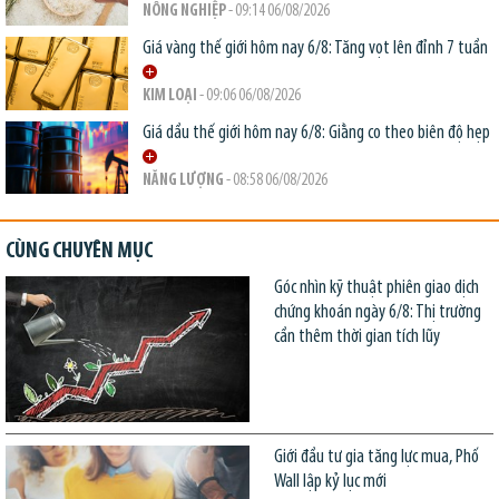
NÔNG NGHIỆP
- 09:14 06/08/2026
Giá vàng thế giới hôm nay 6/8: Tăng vọt lên đỉnh 7 tuần
KIM LOẠI
- 09:06 06/08/2026
Giá dầu thế giới hôm nay 6/8: Giằng co theo biên độ hẹp
NĂNG LƯỢNG
- 08:58 06/08/2026
CÙNG CHUYÊN MỤC
Góc nhìn kỹ thuật phiên giao dịch
chứng khoán ngày 6/8: Thị trường
cần thêm thời gian tích lũy
Giới đầu tư gia tăng lực mua, Phố
Wall lập kỷ lục mới