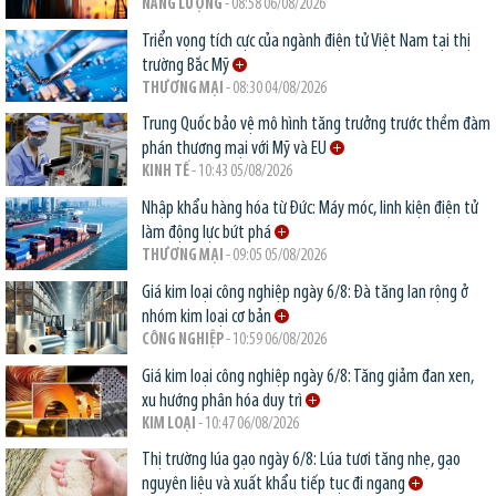
NĂNG LƯỢNG
- 08:58 06/08/2026
Triển vọng tích cực của ngành điện tử Việt Nam tại thị
trường Bắc Mỹ
THƯƠNG MẠI
- 08:30 04/08/2026
Trung Quốc bảo vệ mô hình tăng trưởng trước thềm đàm
phán thương mại với Mỹ và EU
KINH TẾ
- 10:43 05/08/2026
Nhập khẩu hàng hóa từ Đức: Máy móc, linh kiện điện tử
làm động lực bứt phá
THƯƠNG MẠI
- 09:05 05/08/2026
Giá kim loại công nghiệp ngày 6/8: Đà tăng lan rộng ở
nhóm kim loại cơ bản
CÔNG NGHIỆP
- 10:59 06/08/2026
Giá kim loại công nghiệp ngày 6/8: Tăng giảm đan xen,
xu hướng phân hóa duy trì
KIM LOẠI
- 10:47 06/08/2026
Thị trường lúa gạo ngày 6/8: Lúa tươi tăng nhẹ, gạo
nguyên liệu và xuất khẩu tiếp tục đi ngang