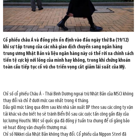
Cổ phiếu châu Á và đồng yên ổn định vào đầu ngày thứ Ba (19/12)
khi sự tập trung của các nhà giao dịch chuyển sang ngân hàng
trung ương Nhật Bản và liệu ngân hàng này có thể rời xa chính sách
tiền tệ cực kỳ nới lỏng của mình hay không, trong khi chứng khoán
toàn cầu tiếp tục cổ vũ cho triển vọng cắt giảm lãi suất của Mỹ.
Chỉ số cổ phiếu Châu Á - Thái Bình Dương ngoại trừ Nhật Bản của MSCI không
thay đổi và chỉ ở dưới mức cao nhất trong 4 tháng.
Dầu giữ mức tăng qua đêm sau khi nhà sản xuất BP theo sau các công ty vận
tải khác và cho biết họ sẽ tránh Biển Đỏ sau các cuộc tấn công gần đây của
lực lượng Houthi. Một số quốc gia đã đồng ý tuần tra chung để cố gắng bảo
vệ hoạt động vận chuyển thương mại.
Chỉ số Nikkei của Nhật Bản không thay đổi. Cổ phiếu của Nippon Steel đã