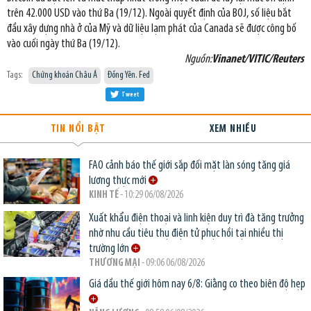
trên 42.000 USD vào thứ Ba (19/12). Ngoài quyết định của BOJ, số liệu bắt
đầu xây dựng nhà ở của Mỹ và dữ liệu lạm phát của Canada sẽ được công bố
vào cuối ngày thứ Ba (19/12).
Nguồn:
Vinanet/VITIC/Reuters
Tags:
Chứng khoán Châu Á
Đồng Yên. Fed
Tweet
TIN NỔI BẬT
XEM NHIỀU
FAO cảnh báo thế giới sắp đối mặt làn sóng tăng giá
lương thực mới
KINH TẾ
- 10:29 06/08/2026
Xuất khẩu điện thoại và linh kiện duy trì đà tăng trưởng
nhờ nhu cầu tiêu thụ điện tử phục hồi tại nhiều thị
trường lớn
THƯƠNG MẠI
- 09:06 06/08/2026
Giá dầu thế giới hôm nay 6/8: Giằng co theo biên độ hẹp