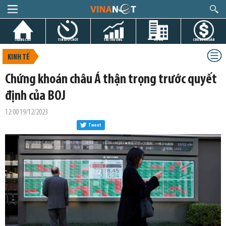
TRANG CHỦ
TIN GIỜ CHÓT
THỊ TRƯỜNG
DỰ ÁN
CHỨNG KHOÁN
KINH TẾ
Chứng khoán châu Á thận trọng trước quyết
định của BOJ
12:00 19/12/2023
Tweet