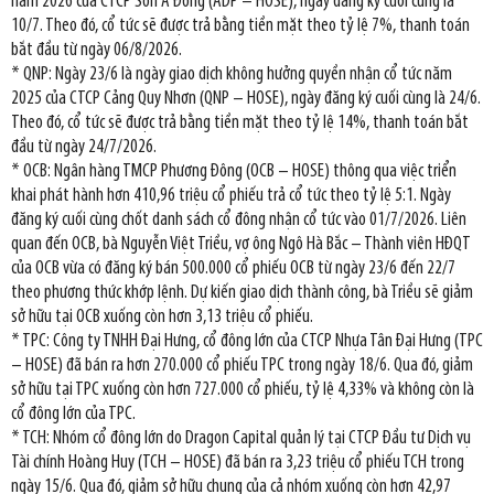
năm 2026 của CTCP Sơn Á Đông (ADP – HOSE), ngày đăng ký cuối cùng là
10/7. Theo đó, cổ tức sẽ được trả bằng tiền mặt theo tỷ lệ 7%, thanh toán
bắt đầu từ ngày 06/8/2026.
* QNP: Ngày 23/6 là ngày giao dịch không hưởng quyền nhận cổ tức năm
2025 của CTCP Cảng Quy Nhơn (QNP – HOSE), ngày đăng ký cuối cùng là 24/6.
Theo đó, cổ tức sẽ được trả bằng tiền mặt theo tỷ lệ 14%, thanh toán bắt
đầu từ ngày 24/7/2026.
* OCB: Ngân hàng TMCP Phương Đông (OCB – HOSE) thông qua việc triển
khai phát hành hơn 410,96 triệu cổ phiếu trả cổ tức theo tỷ lệ 5:1. Ngày
đăng ký cuối cùng chốt danh sách cổ đông nhận cổ tức vào 01/7/2026. Liên
quan đến OCB, bà Nguyễn Việt Triều, vợ ông Ngô Hà Bắc – Thành viên HĐQT
của OCB vừa có đăng ký bán 500.000 cổ phiếu OCB từ ngày 23/6 đến 22/7
theo phương thức khớp lệnh. Dự kiến giao dịch thành công, bà Triều sẽ giảm
sở hữu tại OCB xuống còn hơn 3,13 triệu cổ phiếu.
* TPC: Công ty TNHH Đại Hưng, cổ đông lớn của CTCP Nhựa Tân Đại Hưng (TPC
– HOSE) đã bán ra hơn 270.000 cổ phiếu TPC trong ngày 18/6. Qua đó, giảm
sở hữu tại TPC xuống còn hơn 727.000 cổ phiếu, tỷ lệ 4,33% và không còn là
cổ đông lớn của TPC.
* TCH: Nhóm cổ đông lớn do Dragon Capital quản lý tại CTCP Đầu tư Dịch vụ
Tài chính Hoàng Huy (TCH – HOSE) đã bán ra 3,23 triệu cổ phiếu TCH trong
ngày 15/6. Qua đó, giảm sở hữu chung của cả nhóm xuống còn hơn 42,97