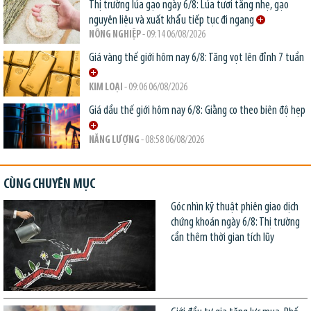
Thị trường lúa gạo ngày 6/8: Lúa tươi tăng nhẹ, gạo
nguyên liệu và xuất khẩu tiếp tục đi ngang
NÔNG NGHIỆP
- 09:14 06/08/2026
Giá vàng thế giới hôm nay 6/8: Tăng vọt lên đỉnh 7 tuần
KIM LOẠI
- 09:06 06/08/2026
Giá dầu thế giới hôm nay 6/8: Giằng co theo biên độ hẹp
NĂNG LƯỢNG
- 08:58 06/08/2026
CÙNG CHUYÊN MỤC
Góc nhìn kỹ thuật phiên giao dịch
chứng khoán ngày 6/8: Thị trường
cần thêm thời gian tích lũy