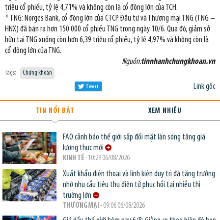
triệu cổ phiếu, tỷ lệ 4,71% và không còn là cổ đông lớn của TCH.
* TNG: Norges Bank, cổ đông lớn của CTCP Đầu tư và Thương mại TNG (TNG –
HNX) đã bán ra hơn 150.000 cổ phiếu TNG trong ngày 10/6. Qua đó, giảm sở
hữu tại TNG xuống còn hơn 6,39 triệu cổ phiếu, tỷ lệ 4,97% và không còn là
cổ đông lớn của TNG.
Nguồn:
tinnhanhchungkhoan.vn
Tags:
Chứng khoán
Link gốc
Tweet
TIN NỔI BẬT
XEM NHIỀU
FAO cảnh báo thế giới sắp đối mặt làn sóng tăng giá
lương thực mới
KINH TẾ
- 10:29 06/08/2026
Xuất khẩu điện thoại và linh kiện duy trì đà tăng trưởng
nhờ nhu cầu tiêu thụ điện tử phục hồi tại nhiều thị
trường lớn
THƯƠNG MẠI
- 09:06 06/08/2026