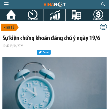
TRANG CHỦ
TIN GIỜ CHÓT
THỊ TRƯỜNG
DỰ ÁN
CHỨNG KHOÁN
KINH TẾ
Sự kiện chứng khoán đáng chú ý ngày 19/6
10:49 19/06/2026
Tweet