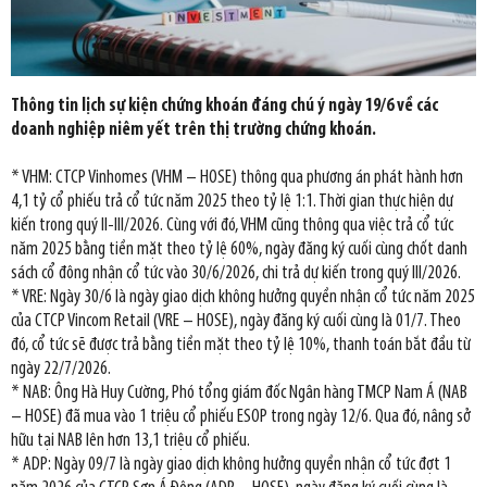
Thông tin lịch sự kiện chứng khoán đáng chú ý ngày 19/6 về các
doanh nghiệp niêm yết trên thị trường chứng khoán.
* VHM: CTCP Vinhomes (VHM – HOSE) thông qua phương án phát hành hơn
4,1 tỷ cổ phiếu trả cổ tức năm 2025 theo tỷ lệ 1:1. Thời gian thực hiện dự
kiến trong quý II-III/2026. Cùng với đó, VHM cũng thông qua việc trả cổ tức
năm 2025 bằng tiền mặt theo tỷ lệ 60%, ngày đăng ký cuối cùng chốt danh
sách cổ đông nhận cổ tức vào 30/6/2026, chi trả dự kiến trong quý III/2026.
* VRE: Ngày 30/6 là ngày giao dịch không hưởng quyền nhận cổ tức năm 2025
của CTCP Vincom Retail (VRE – HOSE), ngày đăng ký cuối cùng là 01/7. Theo
đó, cổ tức sẽ được trả bằng tiền mặt theo tỷ lệ 10%, thanh toán bắt đầu từ
ngày 22/7/2026.
* NAB: Ông Hà Huy Cường, Phó tổng giám đốc Ngân hàng TMCP Nam Á (NAB
– HOSE) đã mua vào 1 triệu cổ phiếu ESOP trong ngày 12/6. Qua đó, nâng sở
hữu tại NAB lên hơn 13,1 triệu cổ phiếu.
* ADP: Ngày 09/7 là ngày giao dịch không hưởng quyền nhận cổ tức đợt 1