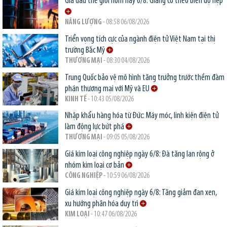
Giá dầu thế giới hôm nay 6/8: Giằng co theo biên độ hẹp
NĂNG LƯỢNG
- 08:58 06/08/2026
Triển vọng tích cực của ngành điện tử Việt Nam tại thị
trường Bắc Mỹ
THƯƠNG MẠI
- 08:30 04/08/2026
Trung Quốc bảo vệ mô hình tăng trưởng trước thềm đàm
phán thương mại với Mỹ và EU
KINH TẾ
- 10:43 05/08/2026
Nhập khẩu hàng hóa từ Đức: Máy móc, linh kiện điện tử
làm động lực bứt phá
THƯƠNG MẠI
- 09:05 05/08/2026
Giá kim loại công nghiệp ngày 6/8: Đà tăng lan rộng ở
nhóm kim loại cơ bản
CÔNG NGHIỆP
- 10:59 06/08/2026
Giá kim loại công nghiệp ngày 6/8: Tăng giảm đan xen,
xu hướng phân hóa duy trì
KIM LOẠI
- 10:47 06/08/2026