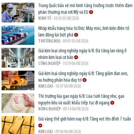
Trung Quốc bảo vệ mô hình tăng trưởng trước thềm đàm
phán thương mại với Mỹ và EU
KINH TẾ
- 10:43 05/08/2026
Nhập khẩu hàng hóa từ Đức: Máy móc, linh kiện điện tử
làm động lực bứt phá
THƯƠNG MẠI
- 09:05 05/08/2026
Giá kim loại công nghiệp ngày 6/8: Đà tăng lan rộng ở
nhóm kim loại cơ bản
CÔNG NGHIỆP
- 10:59 06/08/2026
Giá kim loại công nghiệp ngày 6/8: Tăng giảm đan xen,
xu hướng phân hóa duy trì
KIM LOẠI
- 10:47 06/08/2026
Thị trường lúa gạo ngày 6/8: Lúa tươi tăng nhẹ, gạo
nguyên liệu và xuất khẩu tiếp tục đi ngang
NÔNG NGHIỆP
- 09:14 06/08/2026
Giá vàng thế giới hôm nay 6/8: Tăng vọt lên đỉnh 7 tuần
KIM LOẠI
- 09:06 06/08/2026