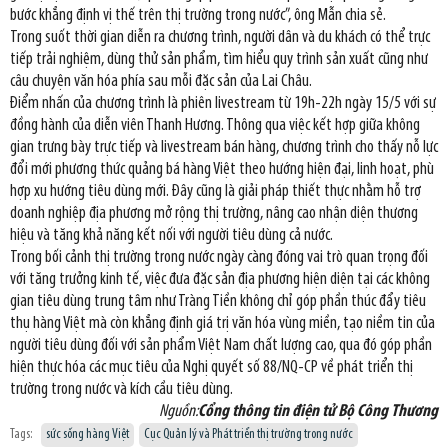
bước khẳng định vị thế trên thị trường trong nước”, ông Mẫn chia sẻ.
Trong suốt thời gian diễn ra chương trình, người dân và du khách có thể trực
tiếp trải nghiệm, dùng thử sản phẩm, tìm hiểu quy trình sản xuất cũng như
câu chuyện văn hóa phía sau mỗi đặc sản của Lai Châu.
Điểm nhấn của chương trình là phiên livestream từ 19h-22h ngày 15/5 với sự
đồng hành của diễn viên Thanh Hương. Thông qua việc kết hợp giữa không
gian trưng bày trực tiếp và livestream bán hàng, chương trình cho thấy nỗ lực
đổi mới phương thức quảng bá hàng Việt theo hướng hiện đại, linh hoạt, phù
hợp xu hướng tiêu dùng mới. Đây cũng là giải pháp thiết thực nhằm hỗ trợ
doanh nghiệp địa phương mở rộng thị trường, nâng cao nhận diện thương
hiệu và tăng khả năng kết nối với người tiêu dùng cả nước.
Trong bối cảnh thị trường trong nước ngày càng đóng vai trò quan trọng đối
với tăng trưởng kinh tế, việc đưa đặc sản địa phương hiện diện tại các không
gian tiêu dùng trung tâm như Tràng Tiền không chỉ góp phần thúc đẩy tiêu
thụ hàng Việt mà còn khẳng định giá trị văn hóa vùng miền, tạo niềm tin của
người tiêu dùng đối với sản phẩm Việt Nam chất lượng cao, qua đó góp phần
hiện thực hóa các mục tiêu của Nghị quyết số 88/NQ-CP về phát triển thị
trường trong nước và kích cầu tiêu dùng.
Nguồn:
Cổng thông tin điện tử Bộ Công Thương
Tags:
sức sống hàng Việt
Cục Quản lý và Phát triển thị trường trong nước