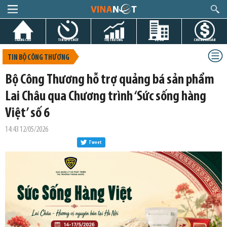
TRANG CHỦ
TIN GIỜ CHÓT
THỊ TRƯỜNG
DỰ ÁN
CHỨNG KHOÁN
TIN BỘ CÔNG THƯƠNG
Bộ Công Thương hỗ trợ quảng bá sản phẩm
Lai Châu qua Chương trình ‘Sức sống hàng
Việt’ số 6
14:43 12/05/2026
Tweet