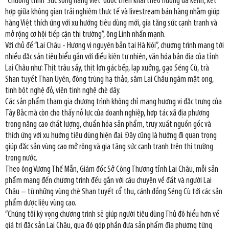
“Chương trình ‘Sức sống hàng Việt’ được triển khai theo hướng đa kênh, kết
hợp giữa không gian trải nghiệm thực tế và livestream bán hàng nhằm giúp
hàng Việt thích ứng với xu hướng tiêu dùng mới, gia tăng sức cạnh tranh và
mở rộng cơ hội tiếp cận thị trường”, ông Linh nhấn mạnh.
Với chủ đề “Lai Châu - Hương vị nguyên bản tại Hà Nội”, chương trình mang tới
nhiều đặc sản tiêu biểu gắn với điều kiện tự nhiên, văn hóa bản địa của tỉnh
Lai Châu như: Thịt trâu sấy, thịt lợn gác bếp, lạp xưởng, gạo Séng Cù, trà
Shan tuyết Than Uyên, đông trùng hạ thảo, sâm Lai Châu ngâm mật ong,
tinh bột nghệ đỏ, viên tinh nghệ chè dây.
Các sản phẩm tham gia chương trình không chỉ mang hương vị đặc trưng của
Tây Bắc mà còn cho thấy nỗ lực của doanh nghiệp, hợp tác xã địa phương
trong nâng cao chất lượng, chuẩn hóa sản phẩm, truy xuất nguồn gốc và
thích ứng với xu hướng tiêu dùng hiện đại. Đây cũng là hướng đi quan trọng
giúp đặc sản vùng cao mở rộng và gia tăng sức cạnh tranh trên thị trường
trong nước.
Theo ông Vương Thế Mẫn, Giám đốc Sở Công Thương tỉnh Lai Châu, mỗi sản
phẩm mang đến chương trình đều gắn với câu chuyện về đất và người Lai
Châu – từ những vùng chè Shan tuyết cổ thụ, cánh đồng Séng Cù tới các sản
phẩm dược liệu vùng cao.
“Chúng tôi kỳ vọng chương trình sẽ giúp người tiêu dùng Thủ đô hiểu hơn về
giá trị đặc sản Lai Châu, qua đó góp phần đưa sản phẩm địa phương từng