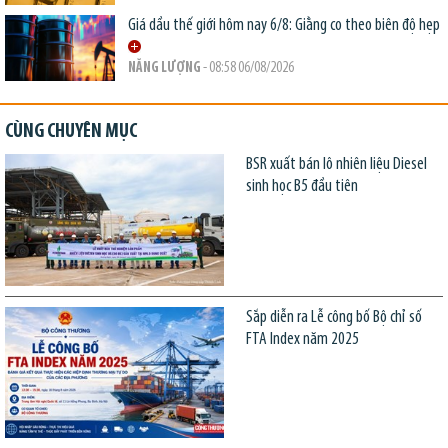
Giá dầu thế giới hôm nay 6/8: Giằng co theo biên độ hẹp
NĂNG LƯỢNG
- 08:58 06/08/2026
CÙNG CHUYÊN MỤC
BSR xuất bán lô nhiên liệu Diesel
sinh học B5 đầu tiên
Sắp diễn ra Lễ công bố Bộ chỉ số
FTA Index năm 2025