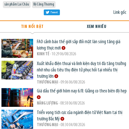
sản phẩm Lai Châu
Bộ Công Thương
Link gốc
Tweet
TIN NỔI BẬT
XEM NHIỀU
FAO cảnh báo thế giới sắp đối mặt làn sóng tăng giá
lương thực mới
KINH TẾ
- 10:29 06/08/2026
Xuất khẩu điện thoại và linh kiện duy trì đà tăng trưởng
nhờ nhu cầu tiêu thụ điện tử phục hồi tại nhiều thị
trường lớn
THƯƠNG MẠI
- 09:06 06/08/2026
Giá dầu thế giới hôm nay 6/8: Giằng co theo biên độ hẹp
NĂNG LƯỢNG
- 08:58 06/08/2026
Triển vọng tích cực của ngành điện tử Việt Nam tại thị
trường Bắc Mỹ
THƯƠNG MẠI
- 08:30 04/08/2026