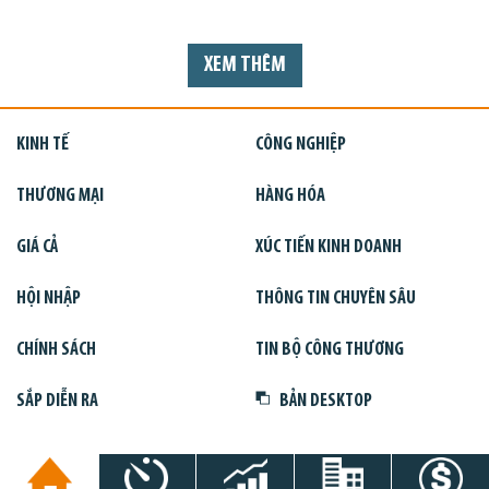
XEM THÊM
KINH TẾ
CÔNG NGHIỆP
THƯƠNG MẠI
HÀNG HÓA
GIÁ CẢ
XÚC TIẾN KINH DOANH
HỘI NHẬP
THÔNG TIN CHUYÊN SÂU
CHÍNH SÁCH
TIN BỘ CÔNG THƯƠNG
SẮP DIỄN RA
BẢN DESKTOP