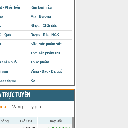
t - Phân bón
Kim loại màu
ạo
Mía - Đường
c
Nhựa - Chất dẻo
ủ - Quả
Rượu - Bia - NGK
p
Sữa, sản phẩm sữa
á
Thịt, sản phẩm thịt
 chăn nuôi
Thực phẩm
i sản
Vàng - Bạc - Đá quý
u xây dựng
Xe
Ả TRỰC TUYẾN
hóa
Vàng
Tỷ giá
 hàng
Giá USD
Thay đổi