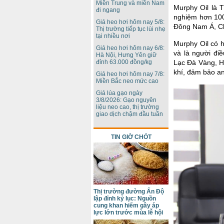
Miền Trung và miền Nam
Murphy Oil là 
đi ngang
nghiệm hơn 100
Giá heo hơi hôm nay 5/8:
Đông Nam Á, Châ
Thị trường tiếp tục lùi nhẹ
tại nhiều nơi
Murphy Oil có 
Giá heo hơi hôm nay 6/8:
và là người đi
Hà Nội, Hưng Yên giữ
đỉnh 63.000 đồng/kg
Lạc Đà Vàng, H
khí, đảm bảo an
Giá heo hơi hôm nay 7/8:
Miền Bắc neo mức cao
Giá lúa gạo ngày
3/8/2026: Gạo nguyên
liệu neo cao, thị trường
giao dịch chậm đầu tuần
TIN GIỜ CHÓT
Thị trường đường Ấn Độ
lập đỉnh kỷ lục: Nguồn
cung khan hiếm gây áp
lực lớn trước mùa lễ hội