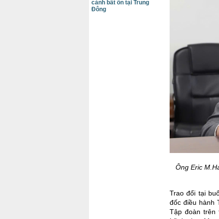
cảnh bất ổn tại Trung
Đông
Ông Eric M.H
Trao đổi tại b
đốc điều hành 
Tập đoàn trên t