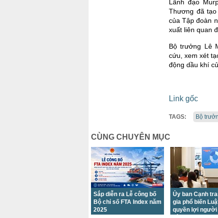
Lãnh đạo Murp
Thương đã tạo 
của Tập đoàn n
xuất liên quan 
Bộ trưởng Lê 
cứu, xem xét tạ
động dầu khí củ
Link gốc
TAGS:
Bộ trưở
CÙNG CHUYÊN MỤC
Sắp diễn ra Lễ công bố
Ủy ban Cạnh tr
Bộ chỉ số FTA Index năm
gia phổ biến Luậ
2025
quyền lợi người 
dùng