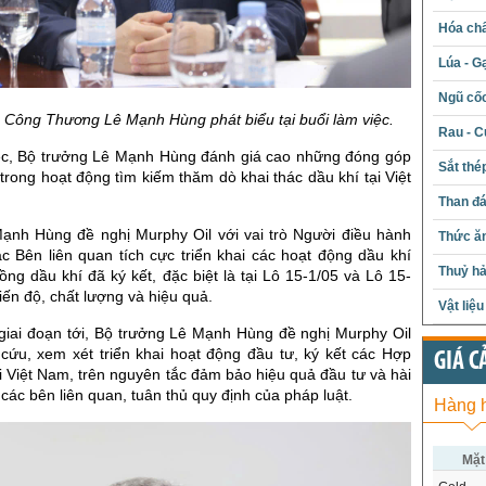
Hóa chấ
Lúa - G
Ngũ cố
 Công Thương Lê Mạnh Hùng phát biểu tại buổi làm việc.
Rau - C
iệc, Bộ trưởng Lê Mạnh Hùng đánh giá cao những đóng góp
Sắt thé
trong hoạt động tìm kiếm thăm dò khai thác dầu khí tại Việt
Than đ
ạnh Hùng đề nghị Murphy Oil với vai trò Người điều hành
Thức ăn
c Bên liên quan tích cực triển khai các hoạt động dầu khí
Thuỷ hả
ng dầu khí đã ký kết, đặc biệt là tại Lô 15-1/05 và Lô 15-
iến độ, chất lượng và hiệu quả.
Vật liệ
 giai đoạn tới, Bộ trưởng Lê Mạnh Hùng đề nghị Murphy Oil
 cứu, xem xét triển khai hoạt động đầu tư, ký kết các Hợp
GIÁ C
i Việt Nam, trên nguyên tắc đảm bảo hiệu quả đầu tư và hài
 các bên liên quan, tuân thủ quy định của pháp luật.
Hàng 
Mặt