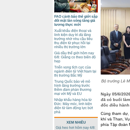
FAO cảnh báo thế giới sắp
đối mặt làn sóng tăng giá
lương thực mới
Xuất khẩu điện thoại và
linh kiện duy trì đà tăng
trưởng nhờ nhu cầu tiêu
thụ điện tử phục hồi tại
nhiều thị trường lớn
Giá dầu thế giới hôm nay
6/8: Giằng co theo biên độ
hẹp
Triển vọng tích cực của
ngành điện tử Việt Nam tại
thị trường Bắc Mỹ
Bộ trưởng Lê M
Trung Quốc bảo vệ mô
hình tăng trưởng trước
thềm đàm phán thương
mại với Mỹ và EU
Ngày 05/6/202
đã có buổi làm
Nhập khẩu hàng hóa từ
Đức: Máy móc, linh kiện
đốc điều hành
điện tử làm động lực bứt
phá
Cùng tham dự, 
khí và Than, Vụ
XEM NHIỀU
phía Tập đoàn M
Giá heo hơi hôm nay 4/8: