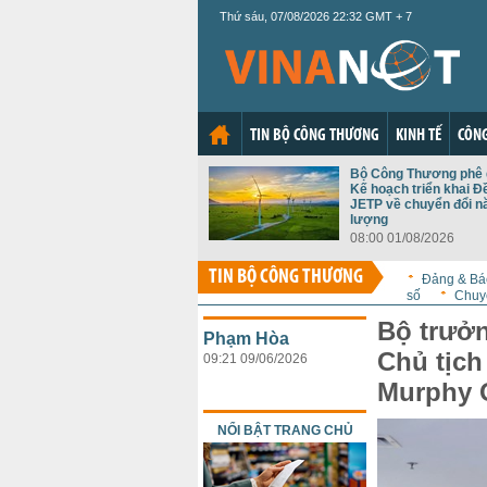
Thứ sáu, 07/08/2026 22:32 GMT + 7
TIN BỘ CÔNG THƯƠNG
KINH TẾ
CÔNG
Bộ Công Thương phê 
Kế hoạch triển khai Đ
JETP về chuyển đổi n
lượng
08:00 01/08/2026
TIN BỘ CÔNG THƯƠNG
Đảng & Bá
số
Chuy
Bộ trưởn
Phạm Hòa
Chủ tịch
09:21 09/06/2026
Murphy 
NỔI BẬT TRANG CHỦ