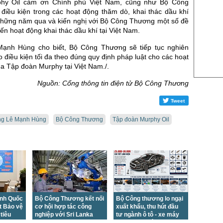
US Sug
hy Oil cảm ơn Chính phủ Việt Nam, cũng như Bộ Công
điều kiện trong các hoạt động thăm dò, khai thác dầu khí
US Cott
hững năm qua và kiến nghị với Bộ Công Thương một số đề
đến hoạt động khai thác dầu khí tại Việt Nam.
London
Mạnh Hùng cho biết, Bộ Công Thương sẽ tiếp tục nghiên
US Coc
o điều kiện tối đa theo đúng quy định pháp luật cho các hoạt
Rough 
a Tập đoàn Murphy tại Việt Nam./.
Nguồn Fi
Nguồn: Cổng thông tin điện tử Bộ Công Thương
Tweet
ng Lê Mạnh Hùng
Bộ Công Thương
Tập đoàn Murphy Oil
anh Quốc
Bộ Công Thương kết nối
Bộ Công thương lo ngại
t Bảo vệ
cơ hội hợp tác công
xuất khẩu, thu hút đầu
tiêu
nghiệp với Sri Lanka
tư ngành ô tô - xe máy
giảm mạnh vì Nghị định