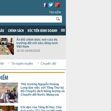
TÌM KIẾM
SÂU
CHÍNH SÁCH
XÚC TIẾN KINH DOANH
Ấn Độ chính thức mở cửa thị
trường đối với sầu riêng tươi
Việt Nam
16:20 04/08/2026
iệt
Tin tuyên truyền
Chuyển đổi
ĐIỂM
Thứ trưởng Nguyễn Hoàng
Long làm việc với Tổng Thư ký
Bộ Chuyển dịch Năng lượng và
Chuyển đổi Nước Malaysia
Chỉ đạo của Tổng Bí thư, Chủ
tịch nước Tô Lâm tại Hội nghị