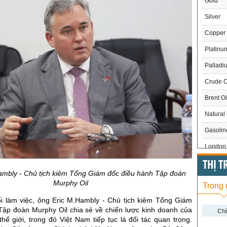
Gold
Silver
Copper
Platinu
Palladi
Crude O
Brent Oi
Natural
Gasoli
London 
US Whe
THỊ 
ambly - Chủ tịch kiêm Tổng Giám đốc điều hành Tập đoàn
US Cor
Murphy Oil
Trong
US Soy
uổi làm việc, ông Eric M.Hambly - Chủ tịch kiêm Tổng Giám
Tập đoàn Murphy Oil chia sẻ về chiến lược kinh doanh của
US Coff
Chỉ
hế giới, trong đó Việt Nam tiếp tục là đối tác quan trọng.