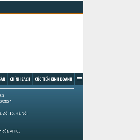
SÂU
CHÍNH SÁCH
XÚC TIẾN KINH DOANH
IC)
/6/2024
 Đô, Tp. Hà Nội
n của VITIC.