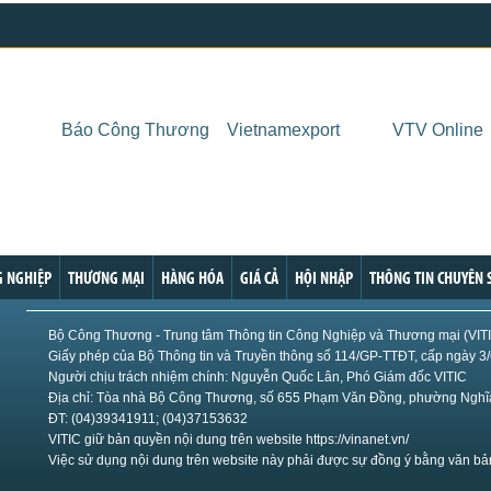
101
Báo Công Thương
Vietnamexport
VTV Online
 NGHIỆP
THƯƠNG MẠI
HÀNG HÓA
GIÁ CẢ
HỘI NHẬP
THÔNG TIN CHUYÊN 
Bộ Công Thương - Trung tâm Thông tin Công Nghiệp và Thương mại (VIT
Giấy phép của Bộ Thông tin và Truyền thông số 114/GP-TTĐT, cấp ngày 3
Người chịu trách nhiệm chính: Nguyễn Quốc Lân, Phó Giám đốc VITIC
Địa chỉ: Tòa nhà Bộ Công Thương, số 655 Phạm Văn Đồng, phường Nghĩa
ĐT: (04)39341911; (04)37153632
VITIC giữ bản quyền nội dung trên website https://vinanet.vn/
Việc sử dụng nội dung trên website này phải được sự đồng ý bằng văn bả