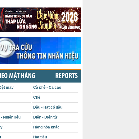
HEO MẶT HÀNG
REPORTS
Dệt may
Cà phê - Ca cao
Chè
Dầu - Hạt có dầu
- Nhiên liệu
Điện - Điện tử
ấy
Hàng hóa khác
u
Hạt tiêu