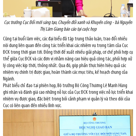
Cục trưởng Cục Đổi mới sáng tạo, Chuyển đổi xanh và Khuyến công - bà Nguyễn
Thị Lâm Giang báo cáo tại cuộc họp
Cũng tại buổi làm việc, các đại biểu đã tập trung thảo luận, trao đổi nhiều
nội dung liên quan đến công tác triển khai các nhiệm vụ trọng tâm của Cục
ĐCK trong thời gian tới. Đồng thời đề xuất nhiều giải pháp, cơ chế phối hợp cụ
thể giữa Cục ĐCK và các đơn vị nhằm nâng cao hiệu quả công tác, phối hợp xử
lý công việc kịp thời, thống nhất. Qua đó, góp phần thực hiện hiệu quả các
nhiệm vụ chính trị được giao, hoàn thành các mục tiêu, kế hoạch chung của
Ngành.
Phát biểu chỉ đạo tại phiên họp, Bộ trưởng Bộ Công Thương Lê Mạnh Hùng
ghi nhận và đánh giá cao những nỗ lực của Cục ĐCK trong việc nỗ lực triển khai
nhiệm vụ được giao, đặc biệt trong bối cảnh phạm vi quản lý và theo dõi của
Cục có liên quan đến nhiều lĩnh vực.