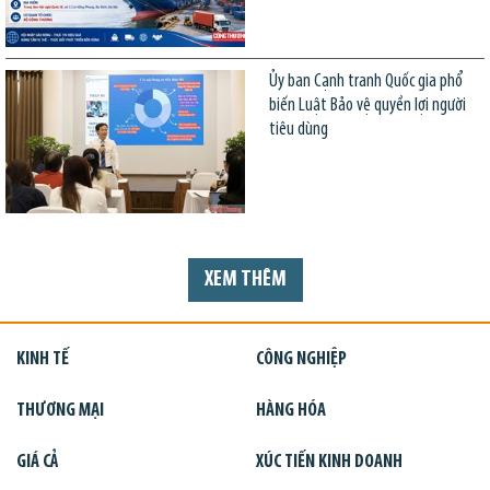
Ủy ban Cạnh tranh Quốc gia phổ
biến Luật Bảo vệ quyền lợi người
tiêu dùng
XEM THÊM
KINH TẾ
CÔNG NGHIỆP
THƯƠNG MẠI
HÀNG HÓA
GIÁ CẢ
XÚC TIẾN KINH DOANH