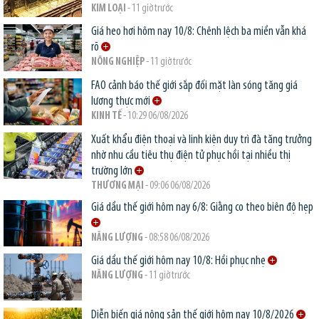
KIM LOẠI
- 11 giờ trước
Giá heo hơi hôm nay 10/8: Chênh lệch ba miền vẫn khá
rõ
NÔNG NGHIỆP
- 11 giờ trước
FAO cảnh báo thế giới sắp đối mặt làn sóng tăng giá
lương thực mới
KINH TẾ
- 10:29 06/08/2026
Xuất khẩu điện thoại và linh kiện duy trì đà tăng trưởng
nhờ nhu cầu tiêu thụ điện tử phục hồi tại nhiều thị
trường lớn
THƯƠNG MẠI
- 09:06 06/08/2026
Giá dầu thế giới hôm nay 6/8: Giằng co theo biên độ hẹp
NĂNG LƯỢNG
- 08:58 06/08/2026
Giá dầu thế giới hôm nay 10/8: Hồi phục nhẹ
NĂNG LƯỢNG
- 11 giờ trước
Diễn biến giá nông sản thế giới hôm nay 10/8/2026