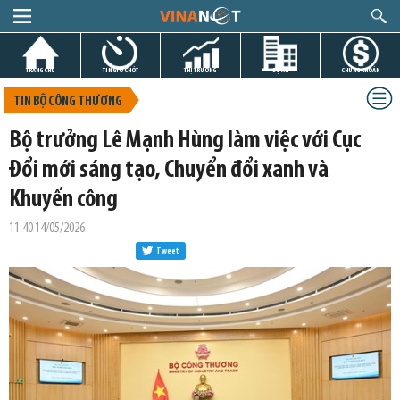
TRANG CHỦ
TIN GIỜ CHÓT
THỊ TRƯỜNG
DỰ ÁN
CHỨNG KHOÁN
TIN BỘ CÔNG THƯƠNG
Bộ trưởng Lê Mạnh Hùng làm việc với Cục
Đổi mới sáng tạo, Chuyển đổi xanh và
Khuyến công
11:40 14/05/2026
Tweet