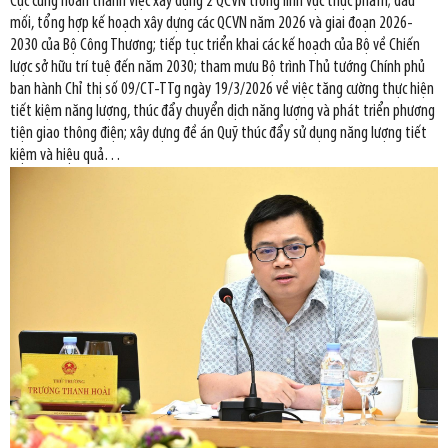
Cục cũng hoàn thành việc xây dựng 2 QCVN trong lĩnh vực thực phẩm; đầu
mối, tổng hợp kế hoạch xây dựng các QCVN năm 2026 và giai đoạn 2026-
2030 của Bộ Công Thương; tiếp tục triển khai các kế hoạch của Bộ về Chiến
lược sở hữu trí tuệ đến năm 2030; tham mưu Bộ trình Thủ tướng Chính phủ
ban hành Chỉ thị số 09/CT-TTg ngày 19/3/2026 về việc tăng cường thực hiện
tiết kiệm năng lượng, thúc đẩy chuyển dịch năng lượng và phát triển phương
tiện giao thông điện; xây dựng đề án Quỹ thúc đẩy sử dụng năng lượng tiết
kiệm và hiệu quả…