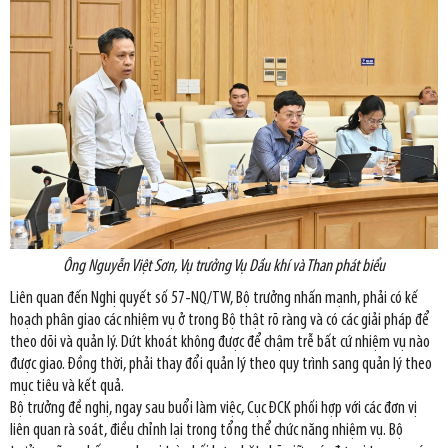
Ông Nguyễn Việt Sơn, Vụ trưởng Vụ Dầu khí và Than phát biểu
Liên quan đến Nghị quyết số 57-NQ/TW, Bộ trưởng nhấn mạnh, phải có kế
hoạch phân giao các nhiệm vụ ở trong Bộ thật rõ ràng và có các giải pháp để
theo dõi và quản lý. Dứt khoát không được để chậm trễ bất cứ nhiệm vụ nào
được giao. Đồng thời, phải thay đổi quản lý theo quy trình sang quản lý theo
mục tiêu và kết quả.
Bộ trưởng đề nghị, ngay sau buổi làm việc, Cục ĐCK phối hợp với các đơn vị
liên quan rà soát, điều chỉnh lại trong tổng thể chức năng nhiệm vụ. Bộ