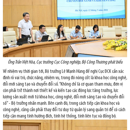
Ông Trần Việt Hòa, Cục trưởng Cục Công nghiệp, Bộ Công Thương phát biểu
Về nhiệm vụ thời gian tới, Bộ trưởng Lê Mạnh Hùng đề nghị Cục ĐCK cần xác
định rõ vai trò, chức năng, nhiệm vụ, trong đó nòng cốt là khoa học công nghệ,
đổi mới sáng tạo và chuyển đổi số. “Không chỉ là cơ quan tham mưu, đơn vị
còn phải trở thành nơi thiết kế và kiến tạo các động lực tăng trưởng, lực
lượng sản xuất mới từ khoa học, công nghệ, đổi mới sáng tạo và chuyển đổi
số” - Bộ trưởng nhấn mạnh. Bên cạnh đó, trong cách tiếp cận khoa học và
công nghệ, cũng cần phải thay đổi tư duy từ quản lý sang quản trị để có cách
tiếp cận mang tính hướng đích, tính hệ thống, tính liên tục và đồng bộ.