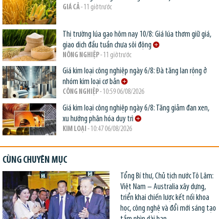
GIÁ CẢ
- 11 giờ trước
Thị trường lúa gạo hôm nay 10/8: Giá lúa thơm giữ giá,
giao dịch đầu tuần chưa sôi động
NÔNG NGHIỆP
- 11 giờ trước
Giá kim loại công nghiệp ngày 6/8: Đà tăng lan rộng ở
nhóm kim loại cơ bản
CÔNG NGHIỆP
- 10:59 06/08/2026
Giá kim loại công nghiệp ngày 6/8: Tăng giảm đan xen,
xu hướng phân hóa duy trì
KIM LOẠI
- 10:47 06/08/2026
CÙNG CHUYÊN MỤC
Tổng Bí thư, Chủ tịch nước Tô Lâm:
Việt Nam – Australia xây dựng,
triển khai chiến lược kết nối khoa
học, công nghệ và đổi mới sáng tạo