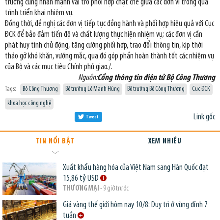
trưởng cũng nhấn mạnh vai trò phối hợp chặt chẽ giữa các đơn vị trong quá
trình triển khai nhiệm vụ.
Đồng thời, đề nghị các đơn vị tiếp tục đồng hành và phối hợp hiệu quả với Cục
ĐCK để bảo đảm tiến độ và chất lượng thực hiện nhiệm vụ; các đơn vị cần
phát huy tính chủ động, tăng cường phối hợp, trao đổi thông tin, kịp thời
tháo gỡ khó khăn, vướng mắc, qua đó góp phần hoàn thành tốt các nhiệm vụ
của Bộ và các mục tiêu Chính phủ giao./.
Nguồn:
Cổng thông tin điện tử Bộ Công Thương
Tags:
Bộ Công Thương
Bộ trưởng Lê Mạnh Hùng
Bộ trưởng Bộ Công Thương
Cục ĐCK
khoa học công nghệ
Link gốc
Tweet
TIN NỔI BẬT
XEM NHIỀU
Xuất khẩu hàng hóa của Việt Nam sang Hàn Quốc đạt
15,86 tỷ USD
THƯƠNG MẠI
- 9 giờ trước
Giá vàng thế giới hôm nay 10/8: Duy trì ở vùng đỉnh 7
tuần