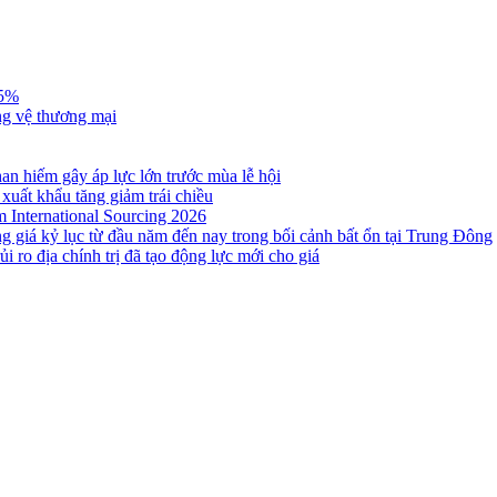
,5%
ng vệ thương mại
n hiếm gây áp lực lớn trước mùa lễ hội
 xuất khẩu tăng giảm trái chiều
m International Sourcing 2026
g giá kỷ lục từ đầu năm đến nay trong bối cảnh bất ổn tại Trung Đông
i ro địa chính trị đã tạo động lực mới cho giá