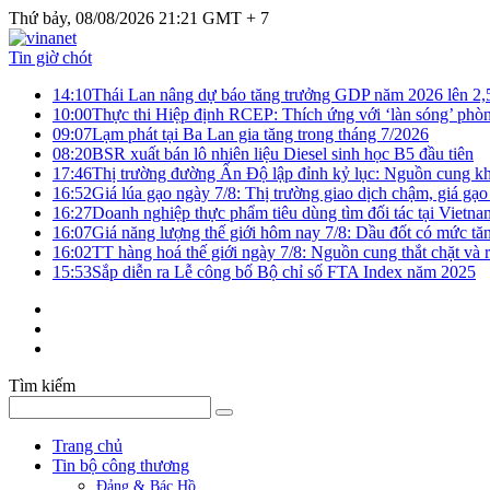
Thứ bảy, 08/08/2026 21:21 GMT + 7
Tin giờ chót
14:10
Thái Lan nâng dự báo tăng trưởng GDP năm 2026 lên 2
10:00
Thực thi Hiệp định RCEP: Thích ứng với ‘làn sóng’ phò
09:07
Lạm phát tại Ba Lan gia tăng trong tháng 7/2026
08:20
BSR xuất bán lô nhiên liệu Diesel sinh học B5 đầu tiên
17:46
Thị trường đường Ấn Độ lập đỉnh kỷ lục: Nguồn cung kha
16:52
Giá lúa gạo ngày 7/8: Thị trường giao dịch chậm, giá gạo
16:27
Doanh nghiệp thực phẩm tiêu dùng tìm đối tác tại Vietna
16:07
Giá năng lượng thế giới hôm nay 7/8: Dầu đốt có mức tăn
16:02
TT hàng hoá thế giới ngày 7/8: Nguồn cung thắt chặt và rủ
15:53
Sắp diễn ra Lễ công bố Bộ chỉ số FTA Index năm 2025
Tìm kiếm
Trang chủ
Tin bộ công thương
Đảng & Bác Hồ