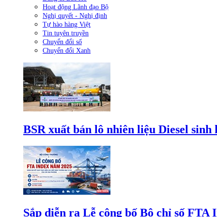
Hoạt động Lãnh đạo Bộ
Nghị quyết - Nghị định
Tự hào hàng Việt
Tin tuyên truyền
Chuyển đổi số
Chuyển đổi Xanh
BSR xuất bán lô nhiên liệu Diesel sinh
Sắp diễn ra Lễ công bố Bộ chỉ số FTA