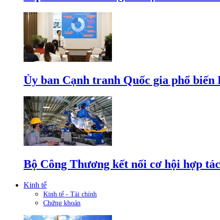
Ủy ban Cạnh tranh Quốc gia phổ biến L
Bộ Công Thương kết nối cơ hội hợp tác
Kinh tế
Kinh tế - Tài chính
Chứng khoán