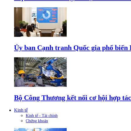
Ủy ban Cạnh tranh Quốc gia phổ biến L
Bộ Công Thương kết nối cơ hội hợp tác
Kinh tế
Kinh tế - Tài chính
Chứng khoán