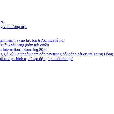
,5%
ng vệ thương mại
n hiếm gây áp lực lớn trước mùa lễ hội
 xuất khẩu tăng giảm trái chiều
m International Sourcing 2026
g giá kỷ lục từ đầu năm đến nay trong bối cảnh bất ổn tại Trung Đông
i ro địa chính trị đã tạo động lực mới cho giá