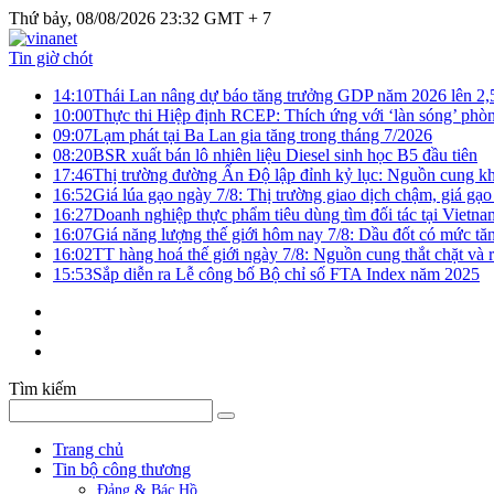
Thứ bảy, 08/08/2026 23:32 GMT + 7
Tin giờ chót
14:10
Thái Lan nâng dự báo tăng trưởng GDP năm 2026 lên 2
10:00
Thực thi Hiệp định RCEP: Thích ứng với ‘làn sóng’ phò
09:07
Lạm phát tại Ba Lan gia tăng trong tháng 7/2026
08:20
BSR xuất bán lô nhiên liệu Diesel sinh học B5 đầu tiên
17:46
Thị trường đường Ấn Độ lập đỉnh kỷ lục: Nguồn cung kha
16:52
Giá lúa gạo ngày 7/8: Thị trường giao dịch chậm, giá gạo
16:27
Doanh nghiệp thực phẩm tiêu dùng tìm đối tác tại Vietna
16:07
Giá năng lượng thế giới hôm nay 7/8: Dầu đốt có mức tăn
16:02
TT hàng hoá thế giới ngày 7/8: Nguồn cung thắt chặt và rủ
15:53
Sắp diễn ra Lễ công bố Bộ chỉ số FTA Index năm 2025
Tìm kiếm
Trang chủ
Tin bộ công thương
Đảng & Bác Hồ