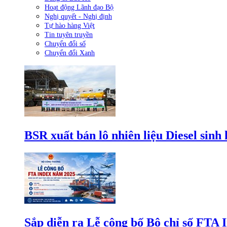
Hoạt động Lãnh đạo Bộ
Nghị quyết - Nghị định
Tự hào hàng Việt
Tin tuyên truyền
Chuyển đổi số
Chuyển đổi Xanh
BSR xuất bán lô nhiên liệu Diesel sinh
Sắp diễn ra Lễ công bố Bộ chỉ số FTA