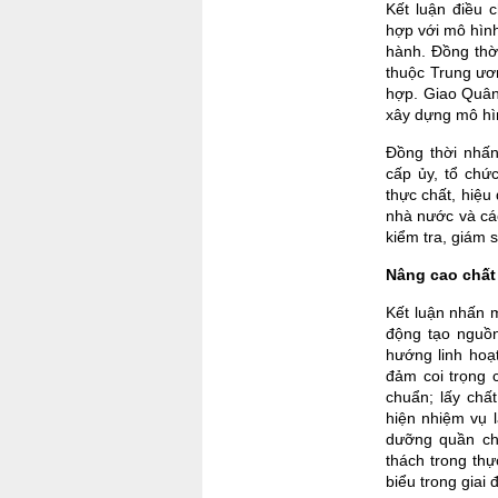
Kết luận điều 
hợp với mô hình
hành. Đồng thờ
thuộc Trung ươ
hợp. Giao Quân
xây dựng mô hìn
Đồng thời nhấ
cấp ủy, tổ chứ
thực chất, hiệu
nhà nước và các
kiểm tra, giám s
Nâng cao chất
Kết luận nhấn m
động tạo nguồn
hướng linh hoạ
đảm coi trọng 
chuẩn; lấy chấ
hiện nhiệm vụ 
dưỡng quần chú
thách trong thự
biểu trong giai