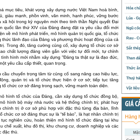
Hóa chấ
oá mục tiêu, khát vọng xây dựng nước Việt Nam hoà bình,
hủ, giàu mạnh, phồn vinh, văn minh, hạnh phúc, vững bước
Lúa - G
a xã hội trong kỷ nguyên mới theo tinh thần Nghị quyết Đại
oàn quốc lần thứ XIV của Đảng đang đặt ra yêu cầu đổi mới
Ngũ cố
iện về mô hình phát triển, mô hình quản trị quốc gia, tổ chức
Rau - C
 thức lãnh đạo của Đảng và phương thức hoạt động của cả
trị. Trong đó, tăng cường củng cố, xây dựng tổ chức cơ sở
Sắt thé
ao chất lượng đảng viên gắn với việc tự đổi mới, tự chỉnh
 tình hình mới nhằm xây dựng "Đảng ta thật sự là đạo đức,
Than đ
một yêu cầu cấp thiết, quan trọng.
Thức ăn
u cầu chuyển trọng tâm từ củng cố sang nâng cao hiệu lực,
Thuỷ hả
ộng, quản trị và tổ chức thực hiện ở cơ sở; tiếp tục tăng
 tổ chức cơ sở đảng trong sạch, vững mạnh toàn diện.
Vật liệ
mô hình tổ chức của Đảng, cần xây dựng tổ chức đồng bộ,
mô hình bộ máy nhà nước và hệ thống chính trị; phát huy
GIÁ C
n chính trị ở cơ sở phù hợp với đặc thù từng địa bàn, lĩnh
ổ chức cơ sở đảng thực sự là “tế bào”, là hạt nhân chính trị
Hàng 
 tục nghiên cứu, hoàn thiện mô hình tổ chức đảng tại khu
u chế xuất, khu đô thị, khu chung cư, doanh nghiệp và các
c đặc thù.
Mặt