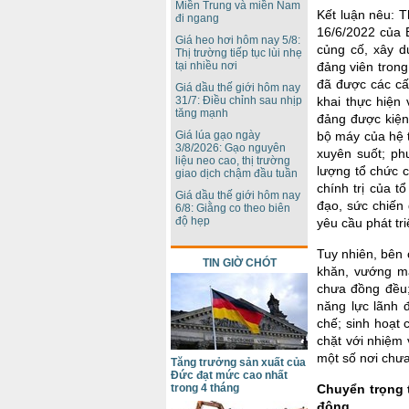
Miền Trung và miền Nam
Kết luận nêu: T
đi ngang
16/6/2022 của 
Giá heo hơi hôm nay 5/8:
củng cố, xây d
Thị trường tiếp tục lùi nhẹ
tại nhiều nơi
đảng viên trong
đã được các cấp
Giá dầu thế giới hôm nay
31/7: Điều chỉnh sau nhịp
khai thực hiện
tăng mạnh
đảng được kiện
Giá lúa gạo ngày
bộ máy của hệ t
3/8/2026: Gạo nguyên
xuyên suốt; ph
liệu neo cao, thị trường
lượng tổ chức 
giao dịch chậm đầu tuần
chính trị của t
Giá dầu thế giới hôm nay
đạo, sức chiến
6/8: Giằng co theo biên
độ hẹp
yêu cầu phát tri
Tuy nhiên, bên
TIN GIỜ CHÓT
khăn, vướng mắ
chưa đồng đều;
năng lực lãnh 
chế; sinh hoạt 
chặt với nhiệm 
một số nơi chưa
Tăng trưởng sản xuất của
Đức đạt mức cao nhất
trong 4 tháng
Chuyển trọng 
động