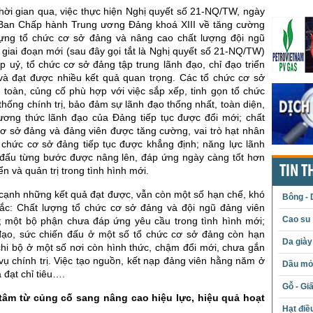
hời gian qua, việc thực hiện Nghị quyết số 21-NQ/TW, ngày
Ban Chấp hành Trung ương Đảng khoá XIII về tăng cường
ựng tổ chức cơ sở đảng và nâng cao chất lượng đội ngũ
 giai đoạn mới (sau đây gọi tắt là Nghị quyết số 21-NQ/TW)
 uỷ, tổ chức cơ sở đảng tập trung lãnh đạo, chỉ đạo triển
 và đạt được nhiều kết quả quan trọng. Các tổ chức cơ sở
 toàn, củng cố phù hợp với việc sắp xếp, tinh gọn tổ chức
hống chính trị, bảo đảm sự lãnh đạo thống nhất, toàn diện,
ương thức lãnh đạo của Đảng tiếp tục được đổi mới; chất
cơ sở đảng và đảng viên được tăng cường, vai trò hạt nhân
ổ chức cơ sở đảng tiếp tục được khẳng định; năng lực lãnh
 đấu từng bước được nâng lên, đáp ứng ngày càng tốt hơn
TIN T
ển và quản trị trong tình hình mới.
 cạnh những kết quả đạt được, vẫn còn một số hạn chế, khó
Bông - 
c: Chất lượng tổ chức cơ sở đảng và đội ngũ đảng viên
Cao su
 một bộ phận chưa đáp ứng yêu cầu trong tình hình mới;
đạo, sức chiến đấu ở một số tổ chức cơ sở đảng còn hạn
Da giày
chi bộ ở một số nơi còn hình thức, chậm đổi mới, chưa gắn
vụ chính trị. Việc tạo nguồn, kết nạp đảng viên hằng năm ở
Dầu mỏ 
 đạt chỉ tiêu….
Gỗ - Gi
tâm từ củng cố sang nâng cao hiệu lực, hiệu quả hoạt
Hạt điề