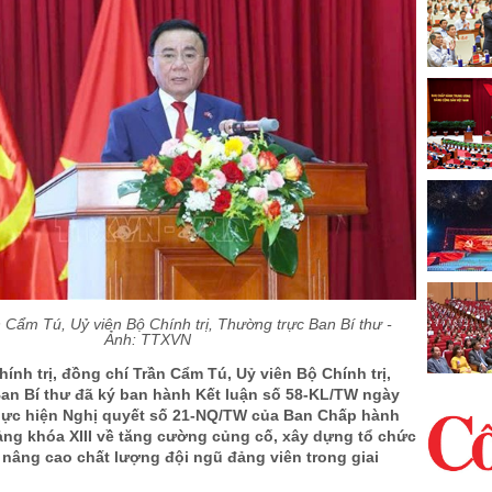
 Cẩm Tú, Uỷ viên Bộ Chính trị, Thường trực Ban Bí thư -
Ảnh: TTXVN
ính trị, đồng chí Trần Cẩm Tú, Uỷ viên Bộ Chính trị,
an Bí thư đã ký ban hành Kết luận số 58-KL/TW ngày
thực hiện Nghị quyết số 21-NQ/TW của Ban Chấp hành
ng khóa XIII về tăng cường củng cố, xây dựng tổ chức
nâng cao chất lượng đội ngũ đảng viên trong giai