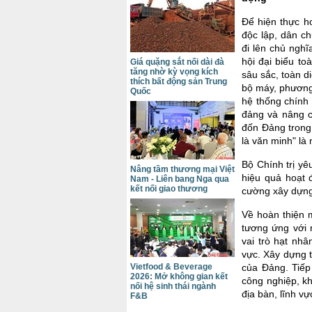
Để hiện thực h
độc lập, dân c
đi lên chủ nghĩ
hội đại biểu t
Giá quặng sắt nối dài đà
tăng nhờ kỳ vọng kích
sâu sắc, toàn d
thích bất động sản Trung
bộ máy, phương
Quốc
hệ thống chính 
đảng và nâng c
đốn Đảng trong
là văn minh" là 
Bộ Chính trị yê
Nâng tầm thương mại Việt
hiệu quả hoạt đ
Nam - Liên bang Nga qua
kết nối giao thương
cường xây dựng
Về hoàn thiện 
tương ứng với 
vai trò hạt nhâ
vực. Xây dựng t
Vietfood & Beverage
của Đảng. Tiếp
2026: Mở không gian kết
công nghiệp, kh
nối hệ sinh thái ngành
địa bàn, lĩnh vự
F&B