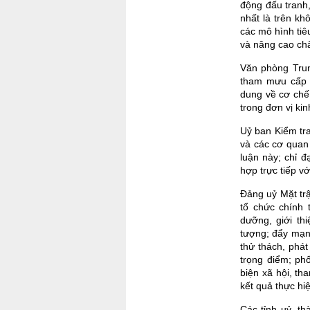
động đấu tranh,
nhất là trên k
các mô hình tiê
và nâng cao chấ
Văn phòng Trun
tham mưu cấp 
dung về cơ chế,
trong đơn vị ki
Uỷ ban Kiểm tr
và các cơ quan 
luận này; chỉ 
hợp trực tiếp vớ
Đảng uỷ Mặt tr
tổ chức chính 
dưỡng, giới th
tượng; đẩy mạn
thử thách, phát
trọng điểm; ph
biện xã hội, th
kết quả thực hi
Các tỉnh uỷ, t