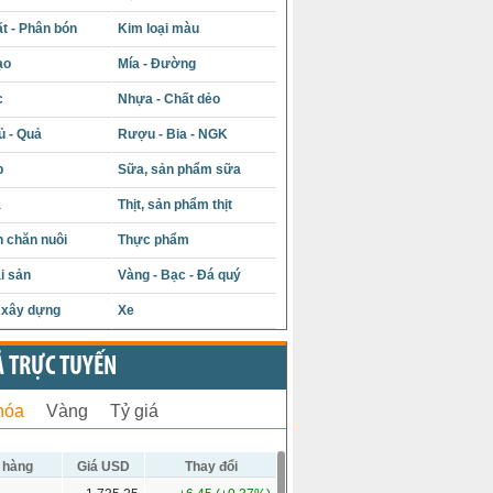
t - Phân bón
Kim loại màu
ạo
Mía - Đường
c
Nhựa - Chất dẻo
ủ - Quả
Rượu - Bia - NGK
p
Sữa, sản phẩm sữa
á
Thịt, sản phẩm thịt
 chăn nuôi
Thực phẩm
i sản
Vàng - Bạc - Đá quý
u xây dựng
Xe
Ả TRỰC TUYẾN
hóa
Vàng
Tỷ giá
 hàng
Giá USD
Thay đổi