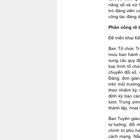
năng số và xử l
trò đảng viên c
công tác đảng ở
Phân công rõ t
Để triển khai Kế
Ban Tổ chức Tr
mưu ban hành c
sung các quy đ
loại hình tổ ch
chuyển đổi số, 
Đảng, đơn giản
trên môi trườn
theo nhiệm kỳ; 
định kỳ báo cáo
lược Trung ươn
thành lập, hoạt
Ban Tuyên giáo 
tư tưởng; đổi 
chính trị phù h
cách mạng. Nắm