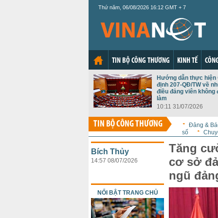
Thứ năm, 06/08/2026 16:12 GMT + 7
TIN BỘ CÔNG THƯƠNG
KINH TẾ
CÔNG
Hướng dẫn thực hiện
định 207-QĐ/TW về n
điều đảng viên không
làm
10:11 31/07/2026
TIN BỘ CÔNG THƯƠNG
Đảng & Bá
số
Chuy
Tăng cư
Bích Thủy
cơ sở đả
14:57 08/07/2026
ngũ đảng
NỔI BẬT TRANG CHỦ