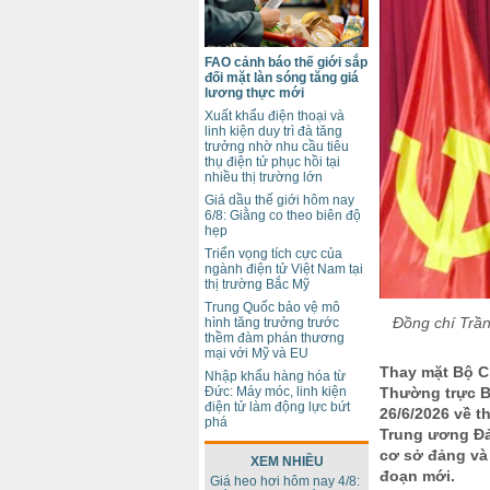
FAO cảnh báo thế giới sắp
đối mặt làn sóng tăng giá
lương thực mới
Xuất khẩu điện thoại và
linh kiện duy trì đà tăng
trưởng nhờ nhu cầu tiêu
thụ điện tử phục hồi tại
nhiều thị trường lớn
Giá dầu thế giới hôm nay
6/8: Giằng co theo biên độ
hẹp
Triển vọng tích cực của
ngành điện tử Việt Nam tại
thị trường Bắc Mỹ
Trung Quốc bảo vệ mô
Đồng chí Trần
hình tăng trưởng trước
thềm đàm phán thương
mại với Mỹ và EU
Thay mặt Bộ Ch
Nhập khẩu hàng hóa từ
Đức: Máy móc, linh kiện
Thường trực B
điện tử làm động lực bứt
26/6/2026 về 
phá
Trung ương Đả
cơ sở đảng và 
XEM NHIỀU
đoạn mới.
Giá heo hơi hôm nay 4/8: