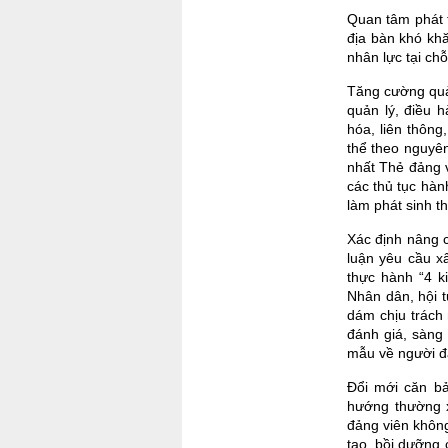
Quan tâm phát t
địa bàn khó khă
nhân lực tại chỗ
Tăng cường quản
quản lý, điều h
hóa, liên thôn
thể theo nguyên
nhất Thẻ đảng v
các thủ tục hàn
làm phát sinh t
Xác định nâng c
luận yêu cầu x
thực hành “4 ki
Nhân dân, hội t
dám chịu trách 
đánh giá, sàng 
mẫu về người đả
Đổi mới căn bả
hướng thường x
đảng viên khôn
tạo, bồi dưỡng 