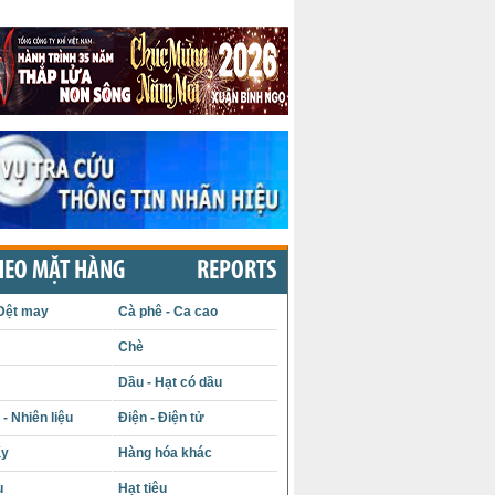
HEO MẶT HÀNG
REPORTS
Dệt may
Cà phê - Ca cao
Chè
Dầu - Hạt có dầu
- Nhiên liệu
Điện - Điện tử
ấy
Hàng hóa khác
u
Hạt tiêu