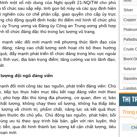
Gold
chỉnh một số nội dung của Nghị quyết 21-NQ/TW cho phù
 tổ chức sau sắp xếp, tinh gọn bộ máy và các quy định hiện
Silver
i nghiên cứu cơ chế phân cấp, giao quyền cho cấp ủy trực
ng chủ động quyết định hoặc thí điểm mô hình tổ chức phù
Copper
 ủy Trung ương và Đảng ủy Công an Trung ương phối hợp
Platinu
h tổ chức đảng đặc thù trong lực lượng vũ trang.
Palladi
n mạnh việc đổi mới mạnh mẽ phương thức lãnh đạo của
c đảng; nâng cao chất lượng sinh hoạt chi bộ theo hướng
Crude O
 quả; đẩy mạnh phát triển tổ chức đảng trong khu vực ngoài
Brent Oi
 lĩnh vực, địa bàn trọng điểm; tăng cường vai trò lãnh đạo,
át.
Natural
 lượng đội ngũ đảng viên
Gasoli
ạnh đổi mới công tác tạo nguồn, phát triển đảng viên: Chủ
London 
, tiếp tục thực hiện mục tiêu kết nạp đảng viên mới theo
t, phù hợp đặc thù từng địa phương, cơ quan, đơn vị; bảo
US Whe
THỊ 
chất lượng, không chạy theo số lượng, không hạ thấp tiêu
US Cor
t lượng về chính trị, phẩm chất, năng lực và kết quả thực
Trong
làm thước đo chủ yếu. Chủ động tạo nguồn, phát hiện, bồi
US Soy
ng ưu tú theo quy trình bài bản, gắn với rèn luyện, thử
c tiễn, qua đó hình thành lực lượng kế cận chất lượng, tiêu
US Coff
Chỉ
 đoạn mới.