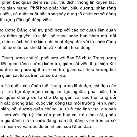
 phản bác quan điểm sai trái, thù địch, thông tin xuyên tạc,
hông gian mạng. Phối hợp phát hiện, biểu dương, nhân rộng
u biểu, cá nhân xuất sắc trong xây dựng tổ chức cơ sở đảng
t lượng đội ngũ đảng viên.
g ương Đảng chủ trì, phối hợp với các cơ quan liên quan
có thẩm quyền sửa đổi, bổ sung hoặc ban hành mới nội
 chính sách hỗ trợ kinh phí hoạt động đối với tổ chức đảng
nh tế tư nhân có khó khăn về kinh phí hoạt động.
a Trung ương chủ trì, phối hợp với Ban Tổ chức Trung ương
liên quan tăng cường kiểm tra, giám sát việc thực hiện Kết
đạo đổi mới phương thức kiểm tra, giám sát theo hướng kết
i giám sát từ xa trên cơ sở dữ liệu.
ận Tổ quốc, các đoàn thể Trung ương lãnh đạo, chỉ đạo các
trị - xã hội đẩy mạnh công tác tạo nguồn, phát hiện, bồi
iệu quần chúng ưu tú cho Đảng gắn với đặc thù từng đối
h các phong trào, cuộc vận động tạo môi trường rèn luyện,
 hiện, bồi dưỡng quần chúng ưu tú ở các lĩnh vực, địa bàn
ối hợp với cấp uỷ các cấp phát huy vai trò giám sát, phản
am gia đánh giá tổ chức đảng, cán bộ, đảng viên trên cơ sở
ện nhiệm vụ và mức độ tín nhiệm của Nhân dân.
hành uỷ, đảng uỷ trực thuộc Trung ương, các ban, cơ quan,