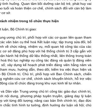
ý tình huống. Quan tâm bồi dưỡng cán bộ trẻ, phát huy vai
ao tuổi và hoàn thiện cơ chế, chính sách đối với cán bộ làm
 cơ sở.
rách nhiệm trong tổ chức thực hiện
t luận, Bộ Chính trị giao:
ung ương chủ trì, phối hợp với các cơ quan liên quan tham
ác văn bản cụ thể hoá Kết luận này; tập trung sửa đổi, bổ
ịnh về chức năng, nhiệm vụ, mối quan hệ công tác của các
ức cơ sở đảng phù hợp với hệ thống chính trị 3 cấp gắn với
vận hành hệ thống dữ liệu thống nhất, liên thông trong toàn
 hoá thủ tục nghiệp vụ công tác đảng và quản lý đảng viên
g số; xây dựng kế hoạch phát triển đảng viên hằng năm và
tham mưu, hướng dẫn, theo dõi, kiểm tra việc thực hiện và
 Bộ Chính trị. Chủ trì, phối hợp với Ban Chính sách, chiến
g nghiên cứu cơ chế, chính sách khuyến khích, hỗ trợ việc
 động của tổ chức đảng trong khu vực kinh tế tư nhân.
và Dân vận Trung ương chủ trì công tác giáo dục chính trị,
mới nội dung, phương pháp tuyên truyền, giảng dạy lý luận
ợp với từng đối tượng; nâng cao bản lĩnh chính trị, đạo đức
 chắc tình hình tư tưởng, định hướng dư luận xã hội; chủ