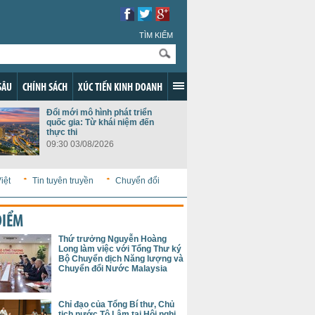
TÌM KIẾM
SÂU
CHÍNH SÁCH
XÚC TIẾN KINH DOANH
Đổi mới mô hình phát triển
quốc gia: Từ khái niệm đến
thực thi
09:30 03/08/2026
iệt
Tin tuyên truyền
Chuyển đổi
ĐIỂM
Thứ trưởng Nguyễn Hoàng
Long làm việc với Tổng Thư ký
Bộ Chuyển dịch Năng lượng và
Chuyển đổi Nước Malaysia
Chỉ đạo của Tổng Bí thư, Chủ
tịch nước Tô Lâm tại Hội nghị