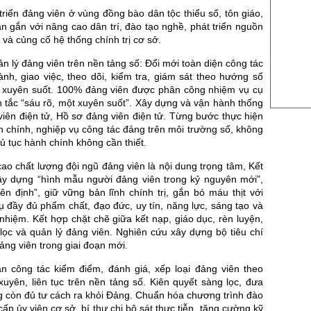
US Sug
riển đảng viên ở vùng đồng bào dân tộc thiểu số, tôn giáo,
US Cott
n gắn với nâng cao dân trí, đào tạo nghề, phát triển nguồn
 và củng cố hệ thống chính trị cơ sở.
London
 lý đảng viên trên nền tảng số: Đổi mới toàn diện công tác
US Coc
ành, giao việc, theo dõi, kiểm tra, giám sát theo hướng số
g, xuyên suốt. 100% đảng viên được phân công nhiệm vụ cụ
Rough 
 tắc “sáu rõ, một xuyên suốt”. Xây dựng và vận hành thống
Nguồn Fi
iên điện tử, Hồ sơ đảng viên điện tử. Từng bước thực hiện
h chính, nghiệp vụ công tác đảng trên môi trường số, không
hủ tục hành chính không cần thiết.
ao chất lượng đội ngũ đảng viên là nội dung trọng tâm, Kết
ây dựng “hình mẫu người đảng viên trong kỷ nguyên mới”,
ên định”, giữ vững bản lĩnh chính trị, gắn bó máu thịt với
ụ đầy đủ phẩm chất, đạo đức, uy tín, năng lực, sáng tạo và
nhiệm. Kết hợp chặt chẽ giữa kết nạp, giáo dục, rèn luyện,
lọc và quản lý đảng viên. Nghiên cứu xây dựng bộ tiêu chí
ng viên trong giai đoạn mới.
n công tác kiểm điểm, đánh giá, xếp loại đảng viên theo
uyên, liên tục trên nền tảng số. Kiên quyết sàng lọc, đưa
g còn đủ tư cách ra khỏi Đảng. Chuẩn hóa chương trình đào
cấp ủy viên cơ sở, bí thư chi bộ sát thực tiễn, tăng cường kỹ