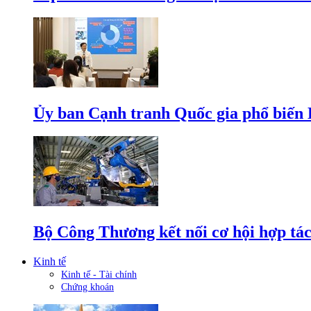
Ủy ban Cạnh tranh Quốc gia phổ biến L
Bộ Công Thương kết nối cơ hội hợp tác
Kinh tế
Kinh tế - Tài chính
Chứng khoán