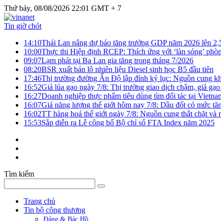
Thứ bảy, 08/08/2026 22:01 GMT + 7
Tin giờ chót
14:10
Thái Lan nâng dự báo tăng trưởng GDP năm 2026 lên 2
10:00
Thực thi Hiệp định RCEP: Thích ứng với ‘làn sóng’ phò
09:07
Lạm phát tại Ba Lan gia tăng trong tháng 7/2026
08:20
BSR xuất bán lô nhiên liệu Diesel sinh học B5 đầu tiên
17:46
Thị trường đường Ấn Độ lập đỉnh kỷ lục: Nguồn cung kha
16:52
Giá lúa gạo ngày 7/8: Thị trường giao dịch chậm, giá gạo
16:27
Doanh nghiệp thực phẩm tiêu dùng tìm đối tác tại Vietna
16:07
Giá năng lượng thế giới hôm nay 7/8: Dầu đốt có mức tăn
16:02
TT hàng hoá thế giới ngày 7/8: Nguồn cung thắt chặt và rủ
15:53
Sắp diễn ra Lễ công bố Bộ chỉ số FTA Index năm 2025
Tìm kiếm
Trang chủ
Tin bộ công thương
Đảng & Bác Hồ