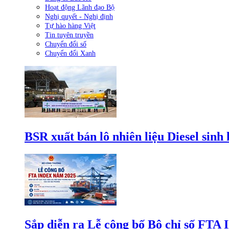
Hoạt động Lãnh đạo Bộ
Nghị quyết - Nghị định
Tự hào hàng Việt
Tin tuyên truyền
Chuyển đổi số
Chuyển đổi Xanh
BSR xuất bán lô nhiên liệu Diesel sinh
Sắp diễn ra Lễ công bố Bộ chỉ số FTA