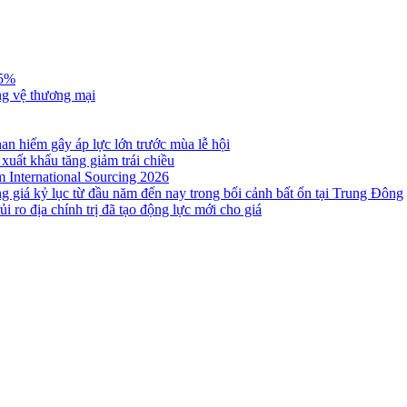
,5%
ng vệ thương mại
n hiếm gây áp lực lớn trước mùa lễ hội
 xuất khẩu tăng giảm trái chiều
m International Sourcing 2026
g giá kỷ lục từ đầu năm đến nay trong bối cảnh bất ổn tại Trung Đông
i ro địa chính trị đã tạo động lực mới cho giá