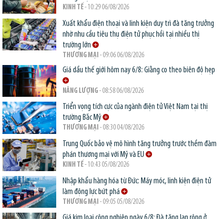
KINH TẾ
- 10:29 06/08/2026
Xuất khẩu điện thoại và linh kiện duy trì đà tăng trưởng
nhờ nhu cầu tiêu thụ điện tử phục hồi tại nhiều thị
trường lớn
THƯƠNG MẠI
- 09:06 06/08/2026
Giá dầu thế giới hôm nay 6/8: Giằng co theo biên độ hẹp
NĂNG LƯỢNG
- 08:58 06/08/2026
Triển vọng tích cực của ngành điện tử Việt Nam tại thị
trường Bắc Mỹ
THƯƠNG MẠI
- 08:30 04/08/2026
Trung Quốc bảo vệ mô hình tăng trưởng trước thềm đàm
phán thương mại với Mỹ và EU
KINH TẾ
- 10:43 05/08/2026
Nhập khẩu hàng hóa từ Đức: Máy móc, linh kiện điện tử
làm động lực bứt phá
THƯƠNG MẠI
- 09:05 05/08/2026
Giá kim loại công nghiệp ngày 6/8: Đà tăng lan rộng ở