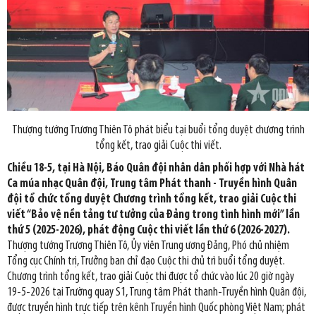
Thượng tướng Trương Thiên Tô phát biểu tại buổi tổng duyệt chương trình
tổng kết, trao giải Cuộc thi viết.
Chiều 18-5, tại Hà Nội, Báo Quân đội nhân dân phối hợp với Nhà hát
Ca múa nhạc Quân đội, Trung tâm Phát thanh - Truyền hình Quân
đội tổ chức tổng duyệt Chương trình tổng kết, trao giải Cuộc thi
viết “Bảo vệ nền tảng tư tưởng của Đảng trong tình hình mới” lần
thứ 5 (2025-2026), phát động Cuộc thi viết lần thứ 6 (2026-2027).
Thượng tướng Trương Thiên Tô, Ủy viên Trung ương Đảng, Phó chủ nhiệm
Tổng cục Chính trị, Trưởng ban chỉ đạo Cuộc thi chủ trì buổi tổng duyệt.
Chương trình tổng kết, trao giải Cuộc thi được tổ chức vào lúc 20 giờ ngày
19-5-2026 tại Trường quay S1, Trung tâm Phát thanh-Truyền hình Quân đội,
được truyền hình trực tiếp trên kênh Truyền hình Quốc phòng Việt Nam; phát