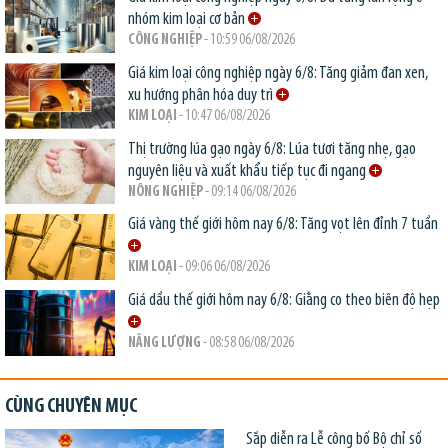
nhóm kim loại cơ bản
CÔNG NGHIỆP
- 10:59 06/08/2026
Giá kim loại công nghiệp ngày 6/8: Tăng giảm đan xen,
xu hướng phân hóa duy trì
KIM LOẠI
- 10:47 06/08/2026
Thị trường lúa gạo ngày 6/8: Lúa tươi tăng nhẹ, gạo
nguyên liệu và xuất khẩu tiếp tục đi ngang
NÔNG NGHIỆP
- 09:14 06/08/2026
Giá vàng thế giới hôm nay 6/8: Tăng vọt lên đỉnh 7 tuần
KIM LOẠI
- 09:06 06/08/2026
Giá dầu thế giới hôm nay 6/8: Giằng co theo biên độ hẹp
NĂNG LƯỢNG
- 08:58 06/08/2026
CÙNG CHUYÊN MỤC
Sắp diễn ra Lễ công bố Bộ chỉ số