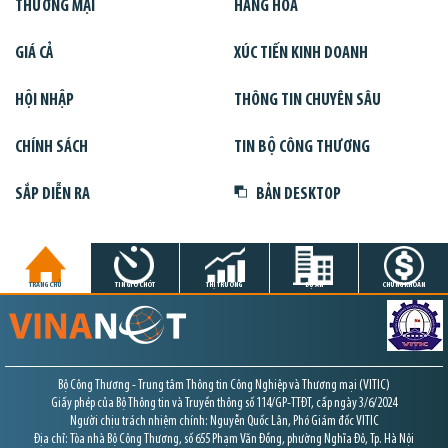
THƯƠNG MẠI
HÀNG HÓA
GIÁ CẢ
XÚC TIẾN KINH DOANH
HỘI NHẬP
THÔNG TIN CHUYÊN SÂU
CHÍNH SÁCH
TIN BỘ CÔNG THƯƠNG
SẮP DIỄN RA
BẢN DESKTOP
TRANG CHỦ
TIN GIỜ CHÓT
THỊ TRƯỜNG
DỰ ÁN
CHỨNG KHOÁN
Bộ Công Thương - Trung tâm Thông tin Công Nghiệp và Thương mại (VITIC)
Giấy phép của Bộ Thông tin và Truyền thông số 114/GP-TTĐT, cấp ngày 3/6/2024
Người chịu trách nhiệm chính: Nguyễn Quốc Lân, Phó Giám đốc VITIC
Địa chỉ: Tòa nhà Bộ Công Thương, số 655 Phạm Văn Đồng, phường Nghĩa Đô, Tp. Hà Nội