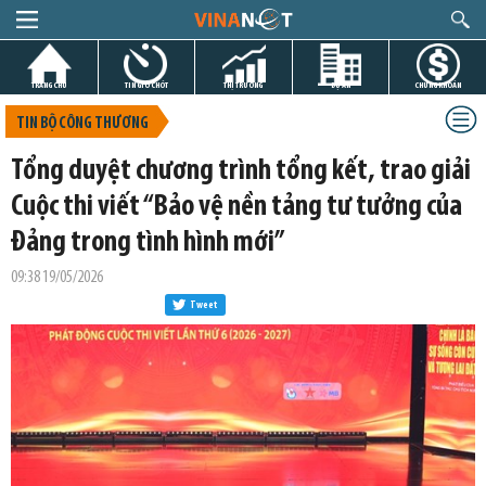
TRANG CHỦ
TIN GIỜ CHÓT
THỊ TRƯỜNG
DỰ ÁN
CHỨNG KHOÁN
TIN BỘ CÔNG THƯƠNG
Tổng duyệt chương trình tổng kết, trao giải
Cuộc thi viết “Bảo vệ nền tảng tư tưởng của
Đảng trong tình hình mới”
09:38 19/05/2026
Tweet