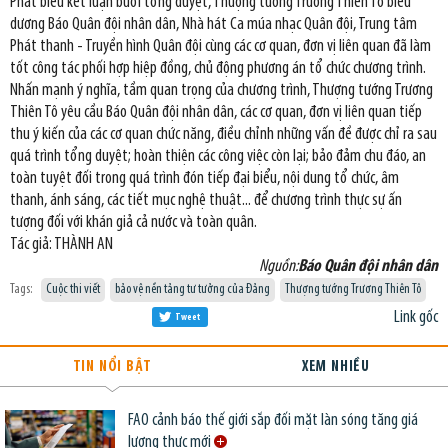
Phát biểu kết luận buổi tổng duyệt, Thượng tướng Trương Thiên Tô biểu
dương Báo Quân đội nhân dân, Nhà hát Ca múa nhạc Quân đội, Trung tâm
Phát thanh - Truyền hình Quân đội cùng các cơ quan, đơn vị liên quan đã làm
tốt công tác phối hợp hiệp đồng, chủ động phương án tổ chức chương trình.
Nhấn mạnh ý nghĩa, tầm quan trọng của chương trình, Thượng tướng Trương
Thiên Tô yêu cầu Báo Quân đội nhân dân, các cơ quan, đơn vị liên quan tiếp
thu ý kiến của các cơ quan chức năng, điều chỉnh những vấn đề được chỉ ra sau
quá trình tổng duyệt; hoàn thiện các công việc còn lại; bảo đảm chu đáo, an
toàn tuyệt đối trong quá trình đón tiếp đại biểu, nội dung tổ chức, âm
thanh, ánh sáng, các tiết mục nghệ thuật... để chương trình thực sự ấn
tượng đối với khán giả cả nước và toàn quân.
Tác giả: THÀNH AN
Nguồn:
Báo Quân đội nhân dân
Tags:
Cuộc thi viết
bảo vệ nền tảng tư tưởng của Đảng
Thượng tướng Trương Thiên Tô
Link gốc
Tweet
TIN NỔI BẬT
XEM NHIỀU
FAO cảnh báo thế giới sắp đối mặt làn sóng tăng giá
lương thực mới