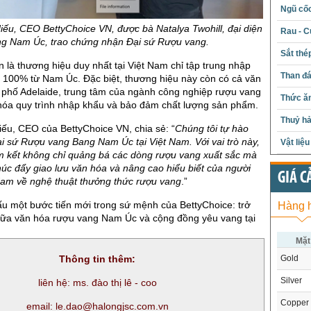
Ngũ cố
ếu, CEO BettyChoice VN, được bà Natalya Twohill, đại diện
Rau - C
g Nam Úc, trao chứng nhận Đại sứ Rượu vang.
Sắt thé
n là thương hiệu duy nhất tại Việt Nam chỉ tập trung nhập
Than đ
 100% từ Nam Úc. Đặc biệt, thương hiệu này còn có cả văn
 phố Adelaide, trung tâm của ngành công nghiệp rượu vang
Thức ăn
 hóa quy trình nhập khẩu và bảo đảm chất lượng sản phẩm.
Thuỷ hả
ếu, CEO của BettyChoice VN, chia sẻ: “
Chúng tôi tự hào
i sứ Rượu vang Bang Nam Úc tại Việt Nam. Với vai trò này,
Vật liệ
m kết không chỉ quảng bá các dòng rượu vang xuất sắc mà
úc đẩy giao lưu văn hóa và nâng cao hiểu biết của người
GIÁ C
Nam về nghệ thuật thưởng thức rượu vang
.”
u một bước tiến mới trong sứ mệnh của BettyChoice: trở
Hàng 
giữa văn hóa rượu vang Nam Úc và cộng đồng yêu vang tại
Mặt
Thông tin thêm:
Gold
Silver
liên hệ: ms. đào thị lê - coo
Copper
email: le.dao@halongjsc.com.vn