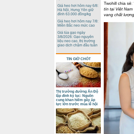
Twohill chia sẻ: 
Giá heo hơi hôm nay 6/8:
tín tại Việt Na
Hà Nội, Hưng Yên giữ
đỉnh 63.000 đồng/kg
vang chất lượn
Giá heo hơi hôm nay 7/8:
Miền Bắc neo mức cao
Giá lúa gạo ngày
3/8/2026: Gạo nguyên
liệu neo cao, thị trường
giao dịch chậm đầu tuần
TIN GIỜ CHÓT
Thị trường đường Ấn Độ
lập đỉnh kỷ lục: Nguồn
cung khan hiếm gây áp
lực lớn trước mùa lễ hội