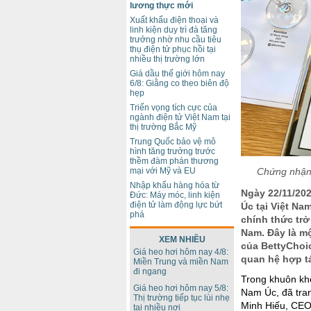
lương thực mới
Xuất khẩu điện thoại và
linh kiện duy trì đà tăng
trưởng nhờ nhu cầu tiêu
thụ điện tử phục hồi tại
nhiều thị trường lớn
Giá dầu thế giới hôm nay
6/8: Giằng co theo biên độ
hẹp
Triển vọng tích cực của
ngành điện tử Việt Nam tại
thị trường Bắc Mỹ
Trung Quốc bảo vệ mô
hình tăng trưởng trước
thềm đàm phán thương
Chứng nhận 
mại với Mỹ và EU
Nhập khẩu hàng hóa từ
Ngày 22/11/20
Đức: Máy móc, linh kiện
điện tử làm động lực bứt
Úc tại Việt Na
phá
chính thức tr
Nam. Đây là m
XEM NHIỀU
của BettyChoi
Giá heo hơi hôm nay 4/8:
quan hệ hợp t
Miền Trung và miền Nam
đi ngang
Trong khuôn khổ
Giá heo hơi hôm nay 5/8:
Nam Úc, đã tra
Thị trường tiếp tục lùi nhẹ
Minh Hiếu, CEO 
tại nhiều nơi