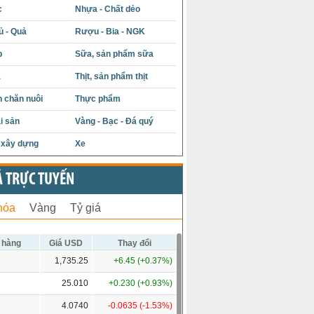
c
Nhựa - Chất dẻo
ủ - Quả
Rượu - Bia - NGK
p
Sữa, sản phẩm sữa
á
Thịt, sản phẩm thịt
 chăn nuôi
Thực phẩm
i sản
Vàng - Bạc - Đá quý
u xây dựng
Xe
Ả TRỰC TUYẾN
hóa
Vàng
Tỷ giá
 hàng
Giá USD
Thay đổi
1,735.25
+6.45 (+0.37%)
25.010
+0.230 (+0.93%)
4.0740
-0.0635 (-1.53%)