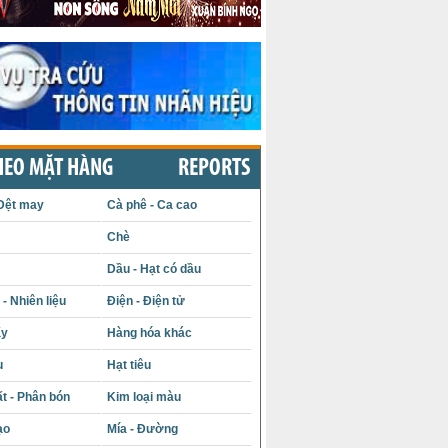
HEO MẶT HÀNG
REPORTS
Dệt may
Cà phê - Ca cao
Chè
Dầu - Hạt có dầu
- Nhiên liệu
Điện - Điện tử
ấy
Hàng hóa khác
u
Hạt tiêu
t - Phân bón
Kim loại màu
ạo
Mía - Đường