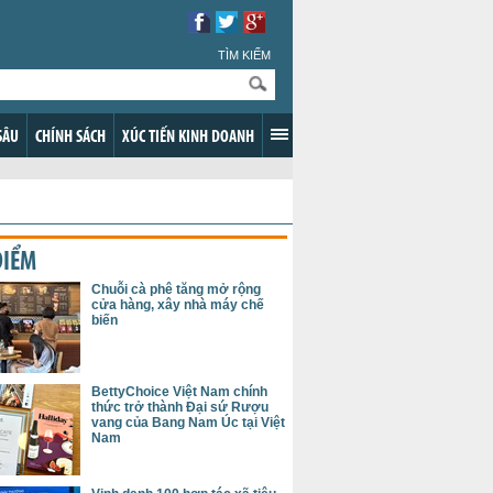
TÌM KIẾM
SÂU
CHÍNH SÁCH
XÚC TIẾN KINH DOANH
ĐIỂM
Chuỗi cà phê tăng mở rộng
cửa hàng, xây nhà máy chế
biến
BettyChoice Việt Nam chính
thức trở thành Đại sứ Rượu
vang của Bang Nam Úc tại Việt
Nam