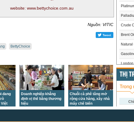
Platinu
website: www.bettychoice.com.au
Palladi
Nguồn: VITIC
Crude O
Brent Oi
Tweet
Natural
ang
BettyChoice
Gasoli
London 
US Whe
THỊ 
US Cor
Trong
US Soy
i đang
Doanh nghiệp khẳng
Chuỗi cà phê tăng mở
trò
định vị thế bằng thương
rộng cửa hàng, xây nhà
US Coff
Chỉ
 Việt
hiệu
máy chế biến
US Sug
US Cott
London