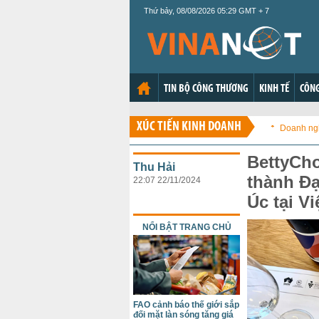
Thứ bảy, 08/08/2026 05:29 GMT + 7
TIN BỘ CÔNG THƯƠNG
KINH TẾ
CÔNG
XÚC TIẾN KINH DOANH
Doanh ng
BettyCho
Thu Hải
thành Đ
22:07 22/11/2024
Úc tại V
NỔI BẬT TRANG CHỦ
FAO cảnh báo thế giới sắp
đối mặt làn sóng tăng giá