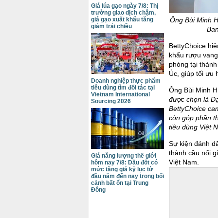
Giá lúa gạo ngày 7/8: Thị
trường giao dịch chậm,
Ông Bùi Minh Hi
giá gạo xuất khẩu tăng
giảm trái chiều
Ban
BettyChoice hiệ
khẩu rượu vang
phòng tại thành
Úc, giúp tối ưu
Doanh nghiệp thực phẩm
tiêu dùng tìm đối tác tại
Ông Bùi Minh Hi
Vietnam International
được chọn là Đạ
Sourcing 2026
BettyChoice ca
còn góp phần th
tiêu dùng Việt 
Sự kiện đánh dấ
thành cầu nối 
Giá năng lượng thế giới
Việt Nam.
hôm nay 7/8: Dầu đốt có
mức tăng giá kỷ lục từ
đầu năm đến nay trong bối
cảnh bất ổn tại Trung
Đông