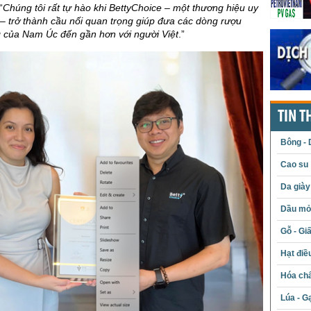
“
Chúng tôi rất tự hào khi BettyChoice – một thương hiệu uy
m – trở thành cầu nối quan trọng giúp đưa các dòng rượu
g của Nam Úc đến gần hơn với người Việt
.”
TIN T
Bông - 
Cao su
Da giày
Dầu mỏ 
Gỗ - Gi
Hạt điề
Hóa chấ
Lúa - G