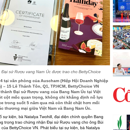
Đại sứ Rượu vang Nam Úc được trao cho BettyChoice
24 tại văn phòng của Auscham (Hiệp Hội Doanh Nghiệp
m) – 15 Lê Thánh Tôn, Q1, TP.HCM, BettyChoice VN
ở thành Đại sứ Rượu vang của Bang Nam Úc tại Việt
ột cột mốc quan trọng, không chỉ khẳng định nỗ lực
ce trong suốt 5 năm qua mà còn thắt chặt hơn mối
ác thương mại giữa Việt Nam và Bang Nam Úc.
 sự kiện, bà Natalya Twohill, đại diện chính quyền Bang
ng trọng trao chứng nhận Đại sứ Rượu vang cho ông Bùi
của BettyChoice VN. Phát biểu tại sự kiện, bà Natalya