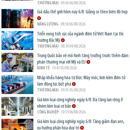
THƯƠNG MẠI
- 09:06 06/08/2026
Giá dầu thế giới hôm nay 6/8: Giằng co theo biên độ hẹp
NĂNG LƯỢNG
- 08:58 06/08/2026
Triển vọng tích cực của ngành điện tử Việt Nam tại thị
trường Bắc Mỹ
THƯƠNG MẠI
- 08:30 04/08/2026
Trung Quốc bảo vệ mô hình tăng trưởng trước thềm đàm
phán thương mại với Mỹ và EU
KINH TẾ
- 10:43 05/08/2026
Nhập khẩu hàng hóa từ Đức: Máy móc, linh kiện điện tử
làm động lực bứt phá
THƯƠNG MẠI
- 09:05 05/08/2026
Giá kim loại công nghiệp ngày 6/8: Đà tăng lan rộng ở
nhóm kim loại cơ bản
CÔNG NGHIỆP
- 10:59 06/08/2026
Giá kim loại công nghiệp ngày 6/8: Tăng giảm đan xen,
xu hướng phân hóa duy trì