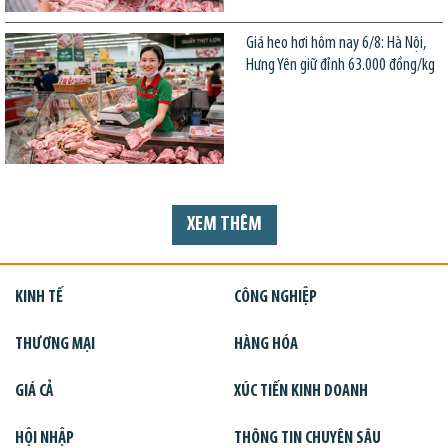
Giá heo hơi hôm nay 6/8: Hà Nội,
Hưng Yên giữ đỉnh 63.000 đồng/kg
XEM THÊM
KINH TẾ
CÔNG NGHIỆP
THƯƠNG MẠI
HÀNG HÓA
GIÁ CẢ
XÚC TIẾN KINH DOANH
HỘI NHẬP
THÔNG TIN CHUYÊN SÂU