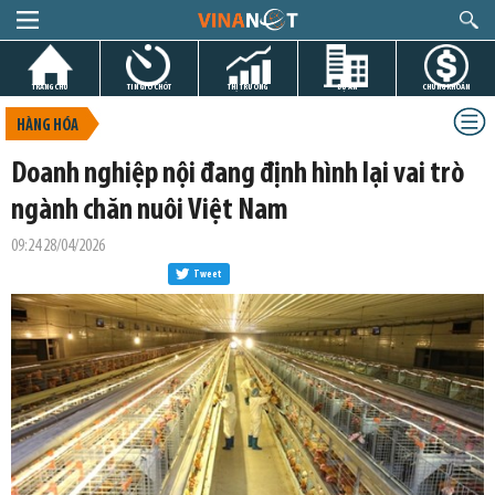
TRANG CHỦ
TIN GIỜ CHÓT
THỊ TRƯỜNG
DỰ ÁN
CHỨNG KHOÁN
HÀNG HÓA
Doanh nghiệp nội đang định hình lại vai trò
ngành chăn nuôi Việt Nam
09:24 28/04/2026
Tweet