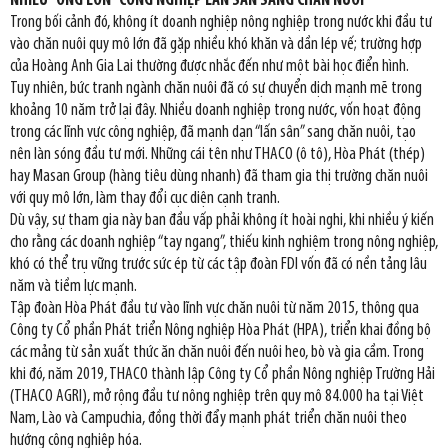
NHIỀU “ÔNG LỚN” CÔNG NGHIỆP LẤN SÂN SANG CHĂN NUÔI
Trong bối cảnh đó, không ít doanh nghiệp nông nghiệp trong nước khi đầu tư
vào chăn nuôi quy mô lớn đã gặp nhiều khó khăn và dần lép vế; trường hợp
của Hoàng Anh Gia Lai thường được nhắc đến như một bài học điển hình.
Tuy nhiên, bức tranh ngành chăn nuôi đã có sự chuyển dịch mạnh mẽ trong
khoảng 10 năm trở lại đây. Nhiều doanh nghiệp trong nước, vốn hoạt động
trong các lĩnh vực công nghiệp, đã mạnh dạn “lấn sân” sang chăn nuôi, tạo
nên làn sóng đầu tư mới. Những cái tên như THACO (ô tô), Hòa Phát (thép)
hay Masan Group (hàng tiêu dùng nhanh) đã tham gia thị trường chăn nuôi
với quy mô lớn, làm thay đổi cục diện cạnh tranh.
Dù vậy, sự tham gia này ban đầu vấp phải không ít hoài nghi, khi nhiều ý kiến
cho rằng các doanh nghiệp “tay ngang”, thiếu kinh nghiệm trong nông nghiệp,
khó có thể trụ vững trước sức ép từ các tập đoàn FDI vốn đã có nền tảng lâu
năm và tiềm lực mạnh.
Tập đoàn Hòa Phát đầu tư vào lĩnh vực chăn nuôi từ năm 2015, thông qua
Công ty Cổ phần Phát triển Nông nghiệp Hòa Phát (HPA), triển khai đồng bộ
các mảng từ sản xuất thức ăn chăn nuôi đến nuôi heo, bò và gia cầm. Trong
khi đó, năm 2019, THACO thành lập Công ty Cổ phần Nông nghiệp Trường Hải
(THACO AGRI), mở rộng đầu tư nông nghiệp trên quy mô 84.000 ha tại Việt
Nam, Lào và Campuchia, đồng thời đẩy mạnh phát triển chăn nuôi theo
hướng công nghiệp hóa.