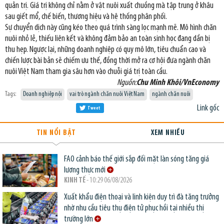
quản trị. Giá trị không chỉ nằm ở vật nuôi xuất chuồng mà tập trung ở khâu
sau giết mổ, chế biến, thương hiệu và hệ thống phân phối.
Sự chuyển dịch này cũng kéo theo quá trình sàng lọc mạnh mẽ. Mô hình chăn
nuôi nhỏ lẻ, thiếu liên kết và không đảm bảo an toàn sinh học đang dần bị
thu hẹp. Ngược lại, những doanh nghiệp có quy mô lớn, tiêu chuẩn cao và
chiến lược bài bản sẽ chiếm ưu thế, đồng thời mở ra cơ hội đưa ngành chăn
nuôi Việt Nam tham gia sâu hơn vào chuỗi giá trị toàn cầu.
Nguồn:
Chu Minh Khôi/VnEconomy
Tags:
Doanh nghiệp nội
vai trò ngành chăn nuôi Việt Nam
ngành chăn nuôi
Link gốc
Tweet
TIN NỔI BẬT
XEM NHIỀU
FAO cảnh báo thế giới sắp đối mặt làn sóng tăng giá
lương thực mới
KINH TẾ
- 10:29 06/08/2026
Xuất khẩu điện thoại và linh kiện duy trì đà tăng trưởng
nhờ nhu cầu tiêu thụ điện tử phục hồi tại nhiều thị
trường lớn