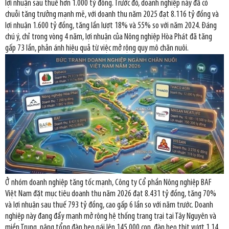
lợi nhuận sau thuế hơn 1.000 tỷ đồng. Trước đó, doanh nghiệp này đã có
chuỗi tăng trưởng mạnh mẽ, với doanh thu năm 2025 đạt 8.116 tỷ đồng và
lợi nhuận 1.600 tỷ đồng, tăng lần lượt 18% và 55% so với năm 2024. Đáng
chú ý, chỉ trong vòng 4 năm, lợi nhuận của Nông nghiệp Hòa Phát đã tăng
gấp 73 lần, phản ánh hiệu quả từ việc mở rộng quy mô chăn nuôi.
Ở nhóm doanh nghiệp tăng tốc mạnh, Công ty Cổ phần Nông nghiệp BAF
Việt Nam đặt mục tiêu doanh thu năm 2026 đạt 8.431 tỷ đồng, tăng 70%
và lợi nhuận sau thuế 793 tỷ đồng, cao gấp 6 lần so với năm trước. Doanh
nghiệp này đang đẩy mạnh mở rộng hệ thống trang trại tại Tây Nguyên và
miền Trung, nâng tổng đàn heo nái lên 145.000 con, đàn heo thịt vượt 1,14