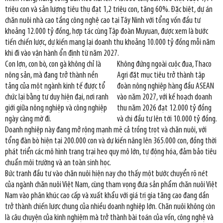
triệu con và sản lượng tiêu thụ đạt 1,2 triệu con, tăng 60%. Đặc biệt, dự án
chăn nuôi nhà cao tầng công nghệ cao tại Tây Ninh với tổng vốn đầu tư
khoảng 12.000 tỷ đồng, hợp tác cùng Tập đoàn Muyuan, được xem là bước
tiến chiến lược, dự kiến mang lại doanh thu khoảng 10.000 tỷ đồng mỗi năm
khi đi vào vận hành ổn định từ năm 2027.
Con lợn, con bò, con gà không chỉ là
Không đứng ngoài cuộc đua, Thaco
nông sản, mà đang trở thành nền
Agri đặt mục tiêu trở thành tập
tảng của một ngành kinh tế được tổ
đoàn nông nghiệp hàng đầu ASEAN
chức lại bằng tư duy hiện đại, nơi ranh
vào năm 2027, với kế hoạch doanh
giới giữa nông nghiệp và công nghiệp
thu năm 2026 đạt 12.000 tỷ đồng
ngày càng mờ đi.
và chi đầu tư lên tới 10.000 tỷ đồng.
Doanh nghiệp này đang mở rộng mạnh mẽ cả trồng trọt và chăn nuôi, với
tổng đàn bò hiện tại 200.000 con và dự kiến nâng lên 365.000 con, đồng thời
phát triển các mô hình trang trại heo quy mô lớn, tự động hóa, đảm bảo tiêu
chuẩn môi trường và an toàn sinh học.
Bức tranh đầu tư vào chăn nuôi hiện nay cho thấy một bước chuyển rõ nét
của ngành chăn nuôi Việt Nam, cùng tham vọng đưa sản phẩm chăn nuôi Việt
Nam vào phân khúc cao cấp và xuất khẩu với giá trị gia tăng cao đang dần
trở thành chiến lược chung của nhiều doanh nghiệp lớn. Chăn nuôi không còn
là câu chuyện của kinh nghiệm mà trở thành bài toán của vốn, công nghệ và