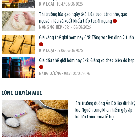
KIM LOẠI
- 10:47 06/08/2026
Thị trường lúa gạo ngày 6/8: Lúa tươi tăng nhẹ, gạo
nguyên liệu và xuất khẩu tiếp tục đi ngang
NÔNG NGHIỆP
- 09:14 06/08/2026
Giá vàng thế giới hôm nay 6/8: Tăng vọt lên đỉnh 7 tuần
KIM LOẠI
- 09:06 06/08/2026
Giá dầu thế giới hôm nay 6/8: Giằng co theo biên độ hẹp
NĂNG LƯỢNG
- 08:58 06/08/2026
CÙNG CHUYÊN MỤC
Thị trường đường Ấn Độ lập đỉnh kỷ
lục: Nguồn cung khan hiếm gây áp
lực lớn trước mùa lễ hội