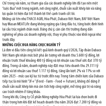
Chỉ trong vài năm, sự tham gia của các doanh nghiệp lớn đã tạo nên một
“cuộc đua” mới trong ngành, nơi công nghệ, chuỗi sản xuất khép kín và năng
lực quản trị hiện đại trở thành lợi thế cạnh tranh cốt lõi.
Những cái tên như THACO AGRI, Hòa Phát, Dabaco Việt Nam, BAF Việt Nam
hay Masan MEATLife đang không ngừng gia tăng đầu tư, từng bước định hình
lại cấu trúc ngành chăn nuôi. Đáng chú ý, cán cân thị trường đang dần
nghiêng về phía các doanh nghiệp nội, thay vì phụ thuộc vào khối ngoại như
trước đây.
NHỮNG CUỘC ĐUA HÀNG CHỤC NGHÌN TỶ
Là đơn vị đầu tiên công bố kết quả kinh doanh quý I/2026, Tập đoàn Dabaco
Việt Nam ghi nhận mức bứt phá ấn tượng với doanh thu 5.600 tỷ đồng, lợi
nhuận trước thuế khoảng 400 tỷ đồng và lợi nhuận sau thuế ước đạt 370 tỷ
đồng. Trong cả năm, doanh nghiệp này đặt mục tiêu doanh thu 29.311 tỷ
đồng và lợi nhuận sau thuế 1.117 tỷ đồng, tăng lần lượt 2% và 11% so với
năm 2025 - mức cao kỷ lục từ trước đến nay. Trọng tâm chiến lược của Dabaco
tiếp tục là mô hình “3F+” (Feed - Farm - Food + Future), không chỉ dừng ở
chuỗi sản xuất khép kín mà còn tích hợp công nghệ, mở rộng giá trị và nâng
cao trách nhiệm ở từng khâu.
Trong khi đó, Công ty Cổ phần Nông nghiệp Hòa Phát lại lựa chọn bước đi
thận trọng hơn khi đặt kế hoạch doanh thu năm 2026 đạt 7.200 tỷ đồng và