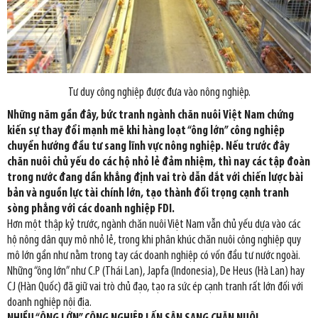
Tư duy công nghiệp được đưa vào nông nghiệp.
Những năm gần đây, bức tranh ngành chăn nuôi Việt Nam chứng
kiến sự thay đổi mạnh mẽ khi hàng loạt “ông lớn” công nghiệp
chuyển hướng đầu tư sang lĩnh vực nông nghiệp. Nếu trước đây
chăn nuôi chủ yếu do các hộ nhỏ lẻ đảm nhiệm, thì nay các tập đoàn
trong nước đang dần khẳng định vai trò dẫn dắt với chiến lược bài
bản và nguồn lực tài chính lớn, tạo thành đối trọng cạnh tranh
sòng phẳng với các doanh nghiệp FDI.
Hơn một thập kỷ trước, ngành chăn nuôi Việt Nam vẫn chủ yếu dựa vào các
hộ nông dân quy mô nhỏ lẻ, trong khi phân khúc chăn nuôi công nghiệp quy
mô lớn gần như nằm trong tay các doanh nghiệp có vốn đầu tư nước ngoài.
Những “ông lớn” như C.P (Thái Lan), Japfa (Indonesia), De Heus (Hà Lan) hay
CJ (Hàn Quốc) đã giữ vai trò chủ đạo, tạo ra sức ép cạnh tranh rất lớn đối với
doanh nghiệp nội địa.