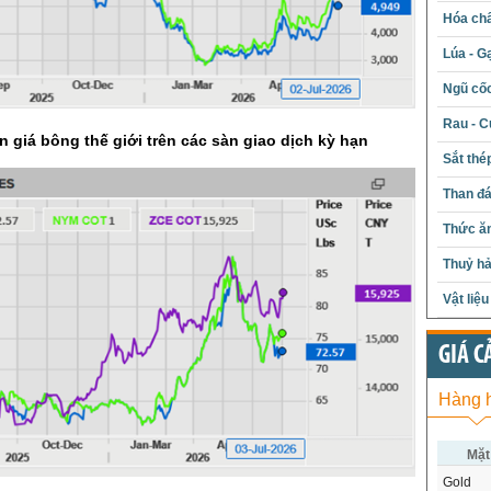
Hóa chấ
Lúa - G
Ngũ cố
Rau - C
n giá bông thế giới trên các sàn giao dịch kỳ hạn
Sắt thé
Than đ
Thức ăn
Thuỷ hả
Vật liệ
GIÁ C
Hàng 
Mặt
Gold