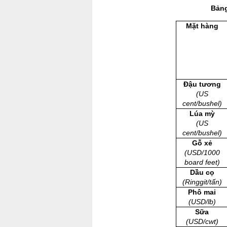
Bảng
Mặt hàng
Đậu tương
(US
cent/bushel)
Lúa mỳ
(US
cent/bushel)
Gỗ xẻ
(USD/1000
board feet)
Dầu cọ
(Ringgit/tấn)
Phô mai
(USD/lb)
Sữa
(USD/cwt)