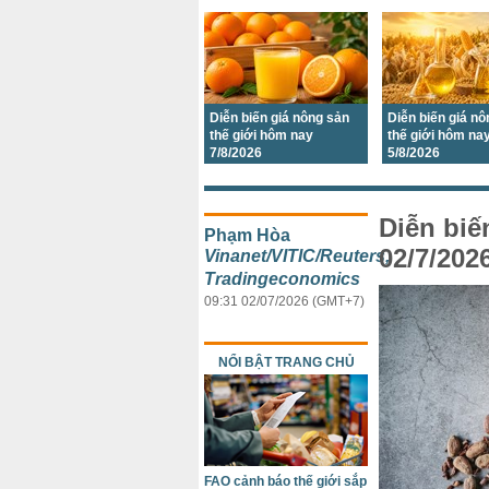
Diễn biến giá nông sản
Diễn biến giá n
thế giới hôm nay
thế giới hôm na
7/8/2026
5/8/2026
Diễn biế
Phạm Hòa
02/7/202
Vinanet/VITIC/Reuters,
Tradingeconomics
09:31 02/07/2026 (GMT+7)
NỔI BẬT TRANG CHỦ
FAO cảnh báo thế giới sắp