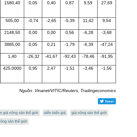
1580,40
0,05
0,40
0,87
9,59
27,69
505,00
-0,74
-2,65
-5,39
11,42
9,54
2148,50
0,00
0,00
0,56
-6,28
-3,68
3885,00
0,05
0,21
-1,79
-6,39
-47,24
1,40
-26,32
-41,67
-92,43
-78,46
-91,95
425,0000
0,95
2,47
-1,51
-3,46
-1,56
Nguồn: Vinanet/VITIC/Reuters, Tradingeconomics
Tweet
n giá nông sản thế giới
diễn biến giá
giá nông sản thế giới
ông sản thế giới