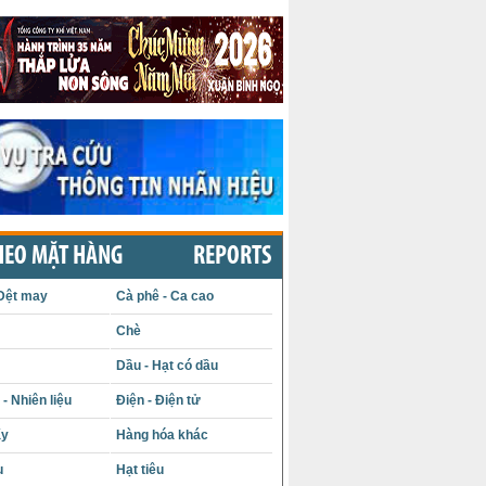
HEO MẶT HÀNG
REPORTS
Dệt may
Cà phê - Ca cao
Chè
Dầu - Hạt có dầu
- Nhiên liệu
Điện - Điện tử
ấy
Hàng hóa khác
u
Hạt tiêu