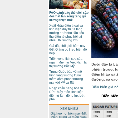
FAO cảnh báo thế giới sắp
đối mặt làn sóng tăng giá
lương thực mới
Xuất khẩu điện thoại và
linh kiện duy trì đà tăng
trưởng nhờ nhu cầu tiêu
thụ điện tử phục hồi tại
nhiều thị trường lớn
Giá dầu thế giới hôm nay
6/8: Giằng co theo biên độ
hẹp
Triển vọng tích cực của
ngành điện tử Việt Nam tại
Dưới đây là bả
thị trường Bắc Mỹ
phiên trước, t
Trung Quốc bảo vệ mô
điểm khảo sát)
hình tăng trưởng trước
thềm đàm phán thương
đường, ca cao,
mại với Mỹ và EU
Diễn biến giá n
Nhập khẩu hàng hóa từ
Đức: Máy móc, linh kiện
điện tử làm động lực bứt
Diễn biến
phá
XEM NHIỀU
Giá heo hơi hôm nay 4/8:
Miền Trung và miền Nam