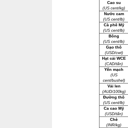
Cao su
(US cent/kg)
Nước cam
(US cent/lb)
Cà phê Mỹ
(US cent/lb)
Bông
(US cent/lb)
Gạo thô
(USD/cwt)
Hạt cải WCE
(CAD/tấn)
Yến mạch
(US
cent/bushel)
Vải len
(AUD/100kg)
Đường thô
(US cent/lb)
Ca cao Mỹ
(USD/tấn)
Chè
(INR/kg)