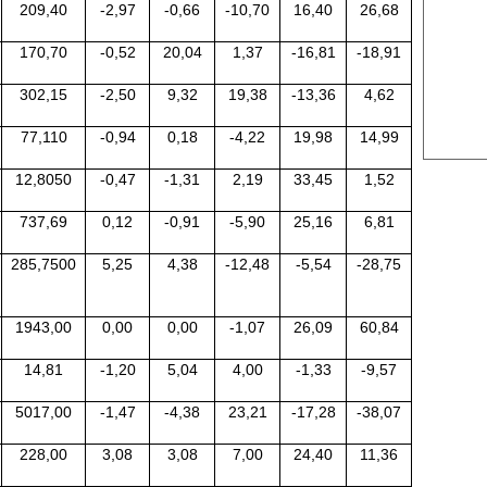
209,40
-2,97
-0,66
-10,70
16,40
26,68
US Cott
170,70
-0,52
20,04
1,37
-16,81
-18,91
London
302,15
-2,50
9,32
19,38
-13,36
4,62
US Coc
Rough 
77,110
-0,94
0,18
-4,22
19,98
14,99
Nguồn Fi
12,8050
-0,47
-1,31
2,19
33,45
1,52
737,69
0,12
-0,91
-5,90
25,16
6,81
285,7500
5,25
4,38
-12,48
-5,54
-28,75
1943,00
0,00
0,00
-1,07
26,09
60,84
14,81
-1,20
5,04
4,00
-1,33
-9,57
5017,00
-1,47
-4,38
23,21
-17,28
-38,07
228,00
3,08
3,08
7,00
24,40
11,36