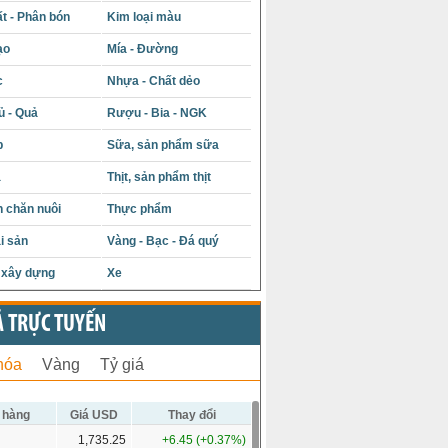
t - Phân bón
Kim loại màu
ạo
Mía - Đường
c
Nhựa - Chất dẻo
ủ - Quả
Rượu - Bia - NGK
p
Sữa, sản phẩm sữa
á
Thịt, sản phẩm thịt
 chăn nuôi
Thực phẩm
i sản
Vàng - Bạc - Đá quý
u xây dựng
Xe
Ả TRỰC TUYẾN
hóa
Vàng
Tỷ giá
 hàng
Giá USD
Thay đổi
1,735.25
+6.45 (+0.37%)