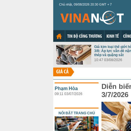
Chủ nhật, 09/08/2026 20:30 GMT + 7
TIN BỘ CÔNG THƯƠNG
KINH TẾ
CÔNG
Giá kim loại thế giới 
3/8: Áp lực vẫn đè n
thép và quặng sắt
10:47 03/08/2026
GIÁ CẢ
Diễn biế
Phạm Hòa
3/7/2026
09:11 03/07/2026
NỔI BẬT TRANG CHỦ