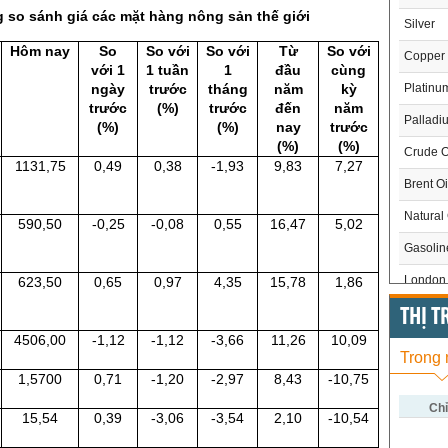
 so sánh giá các mặt hàng nông sản thế giới
Silver
Hôm nay
So
So với
So với
Từ
So với
Copper
với 1
1 tuần
1
đầu
cùng
ngày
trước
tháng
năm
kỳ
Platinu
trước
(%)
trước
đến
năm
Palladi
(%)
(%)
nay
trước
(%)
(%)
Crude O
1131,75
0,49
0,38
-1,93
9,83
7,27
Brent Oi
Natural
590,50
-0,25
-0,08
0,55
16,47
5,02
Gasoli
London 
623,50
0,65
0,97
4,35
15,78
1,86
US Whe
THỊ 
4506,00
-1,12
-1,12
-3,66
11,26
10,09
US Cor
Trong
US Soy
1,5700
0,71
-1,20
-2,97
8,43
-10,75
US Coff
Chỉ
15,54
0,39
-3,06
-3,54
2,10
-10,54
US Sug