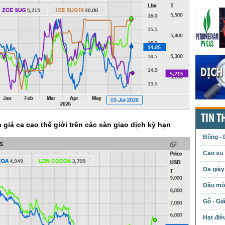
TIN T
 giá ca cao thế giới trên các sàn giao dịch kỳ hạn
Bông - 
Cao su
Da giày
Dầu mỏ 
Gỗ - Gi
Hạt điề