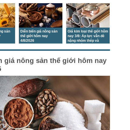
ông sản
Diễn biến giá nông sản
Giá kim loại thế giới hôm
y
thế giới hôm nay
nay 3/8: Áp lực vẫn đè
4/8/2026
nặng nhóm thép và
quặng sắt
n giá nông sản thế giới hôm nay
6