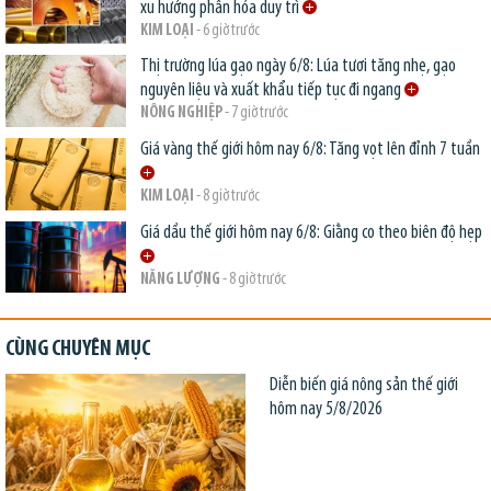
xu hướng phân hóa duy trì
KIM LOẠI
- 6 giờ trước
Thị trường lúa gạo ngày 6/8: Lúa tươi tăng nhẹ, gạo
nguyên liệu và xuất khẩu tiếp tục đi ngang
NÔNG NGHIỆP
- 7 giờ trước
Giá vàng thế giới hôm nay 6/8: Tăng vọt lên đỉnh 7 tuần
KIM LOẠI
- 8 giờ trước
Giá dầu thế giới hôm nay 6/8: Giằng co theo biên độ hẹp
NĂNG LƯỢNG
- 8 giờ trước
CÙNG CHUYÊN MỤC
Diễn biến giá nông sản thế giới
hôm nay 5/8/2026