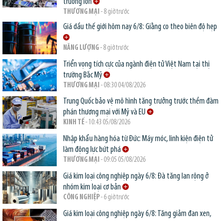
trường lớn
THƯƠNG MẠI
- 8 giờ trước
Giá dầu thế giới hôm nay 6/8: Giằng co theo biên độ hẹp
NĂNG LƯỢNG
- 8 giờ trước
Triển vọng tích cực của ngành điện tử Việt Nam tại thị
trường Bắc Mỹ
THƯƠNG MẠI
- 08:30 04/08/2026
Trung Quốc bảo vệ mô hình tăng trưởng trước thềm đàm
phán thương mại với Mỹ và EU
KINH TẾ
- 10:43 05/08/2026
Nhập khẩu hàng hóa từ Đức: Máy móc, linh kiện điện tử
làm động lực bứt phá
THƯƠNG MẠI
- 09:05 05/08/2026
Giá kim loại công nghiệp ngày 6/8: Đà tăng lan rộng ở
nhóm kim loại cơ bản
CÔNG NGHIỆP
- 6 giờ trước
Giá kim loại công nghiệp ngày 6/8: Tăng giảm đan xen,