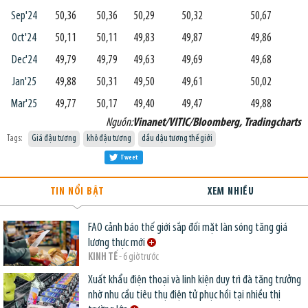
Sep'24
50,36
50,36
50,29
50,32
50,67
Oct'24
50,11
50,11
49,83
49,87
49,86
Dec'24
49,79
49,79
49,63
49,69
49,68
Jan'25
49,88
50,31
49,50
49,61
50,02
Mar'25
49,77
50,17
49,40
49,47
49,88
Nguồn:
Vinanet/VITIC/Bloomberg, Tradingcharts
Tags:
Giá đậu tương
khô đậu tương
dầu dậu tương thế giới
Tweet
TIN NỔI BẬT
XEM NHIỀU
FAO cảnh báo thế giới sắp đối mặt làn sóng tăng giá
lương thực mới
KINH TẾ
- 6 giờ trước
Xuất khẩu điện thoại và linh kiện duy trì đà tăng trưởng
nhờ nhu cầu tiêu thụ điện tử phục hồi tại nhiều thị