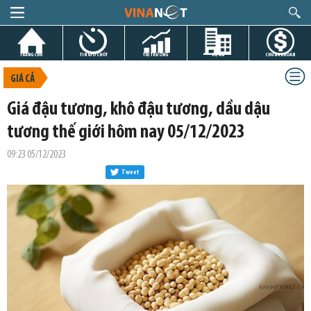
TRANG CHỦ
TIN GIỜ CHÓT
THỊ TRƯỜNG
DỰ ÁN
CHỨNG KHOÁN
GIÁ CẢ
Giá đậu tương, khô đậu tương, dầu dậu
tương thế giới hôm nay 05/12/2023
09:23 05/12/2023
Tweet