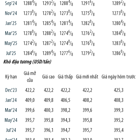
4
2
4
6
2
Sep'24
1288
/
1293
/
1288
/
1291
/
1289
/
8
8
8
8
8
0
2
0
0
0
Nov'24
1273
/
1278
/
1273
/
1275
/
1273
/
8
8
8
8
8
4
4
4
0
4
Jan'25
1281
/
1285
/
1281
/
1282
/
1280
/
8
8
8
8
8
0
2
6
2
0
Mar'25
1278
/
1288
/
1274
/
1276
/
1284
/
8
8
8
8
8
2
2
0
0
0
May'25
1274
/
1287
/
1274
/
1276
/
1283
/
8
8
8
8
8
6
4
6
2
0
Jul'25
1284
/
1289
/
1277
/
1279
/
1286
/
8
8
8
8
8
Khô đậu tương (USD/tấn)
Giá mở
Kỳ hạn
Giá cao
Giá thấp
Giá mới nhất
Giá ngày hôm trước
cửa
Dec'23
422,2
422,2
422,2
422,2
425,3
Jan'24
409,0
409,8
406,5
408,2
408,3
Mar'24
399,6
400,3
398,2
399,6
399,3
May'24
395,7
395,8
394,3
395,8
395,2
Jul'24
395,7
396,1
394,7
395,7
395,4