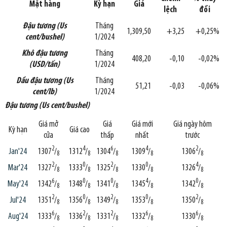
Mặt hàng
Kỳ hạn
Giá
lệch
đổi
Đậu tương (Us
Tháng
1,309,50
+3,25
+0,25%
cent/bushel)
1/2024
Khô đậu tương
Tháng
408,20
-0,10
-0,02%
(USD/tấn)
1/2024
Dầu đậu tương (Us
Tháng
51,21
-0,03
-0,06%
cent/lb)
1/2024
Đậu tương (Us cent/bushel)
Giá mở
Giá
Giá mới
Giá ngày hôm
Kỳ hạn
Giá cao
cửa
thấp
nhất
trước
2
4
6
4
2
Jan'24
1307
/
1312
/
1304
/
1309
/
1306
/
8
8
8
8
8
2
0
2
0
4
Mar'24
1327
/
1333
/
1325
/
1330
/
1326
/
8
8
8
8
8
6
0
0
4
0
May'24
1342
/
1348
/
1341
/
1345
/
1342
/
8
8
8
8
8
2
0
2
0
2
Jul'24
1351
/
1356
/
1349
/
1353
/
1350
/
8
8
8
8
8
6
2
2
6
6
Aug'24
1333
/
1336
/
1331
/
1332
/
1330
/
8
8
8
8
8