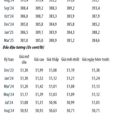
Aug'24
393,4
393,4
392,2
393,0
392,7
Sep'24
388,4
389,2
388,3
389,2
393,4
Oct'24
386,0
388,7
383,3
383,9
387,9
Dec'24
385,0
385,8
384,9
385,8
385,2
Jan'25
386,5
389,1
383,9
384,3
388,2
Mar'25
381,0
385,0
380,9
381,2
384,6
Dầu đậu tương (Us cent/lb)
Giá mở
Kỳ hạn
Giá cao
Giá thấp
Giá mới nhất
Giá ngày hôm trước
cửa
Dec'23
51,30
51,99
51,08
51,19
51,38
Jan'24
51,30
51,52
51,12
51,21
51,24
Mar'24
51,20
51,42
51,01
51,08
51,13
May'24
51,17
51,39
51,03
51,09
51,12
Jul'24
51,08
51,31
50,96
50,99
51,05
Aug'24
50,92
50,92
50,63
50,71
50,71