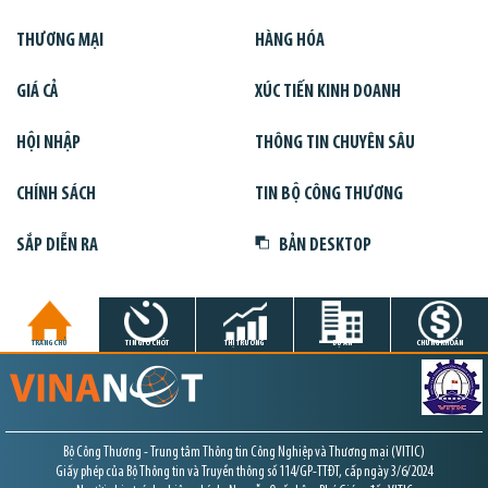
THƯƠNG MẠI
HÀNG HÓA
GIÁ CẢ
XÚC TIẾN KINH DOANH
HỘI NHẬP
THÔNG TIN CHUYÊN SÂU
CHÍNH SÁCH
TIN BỘ CÔNG THƯƠNG
SẮP DIỄN RA
BẢN DESKTOP
TRANG CHỦ
TIN GIỜ CHÓT
THỊ TRƯỜNG
DỰ ÁN
CHỨNG KHOÁN
Bộ Công Thương - Trung tâm Thông tin Công Nghiệp và Thương mại (VITIC)
Giấy phép của Bộ Thông tin và Truyền thông số 114/GP-TTĐT, cấp ngày 3/6/2024