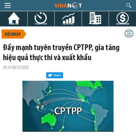
TRANG CHỦ
TIN GIỜ CHÓT
THỊ TRƯỜNG
DỰ ÁN
CHỨNG KHOÁN
HỘI NHẬP
Đẩy mạnh tuyên truyền CPTPP, gia tăng
hiệu quả thực thi và xuất khẩu
09:39 08/10/2025
Tweet