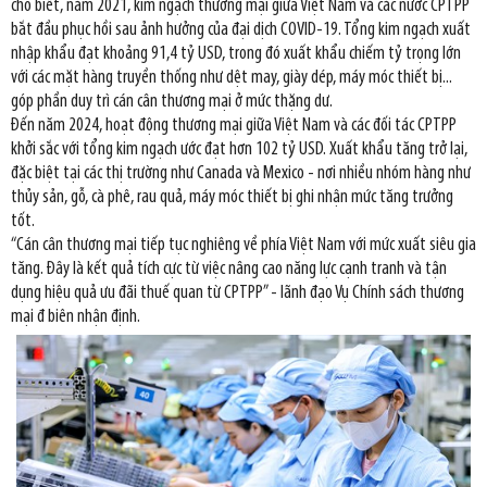
cho biết, năm 2021, kim ngạch thương mại giữa Việt Nam và các nước CPTPP
bắt đầu phục hồi sau ảnh hưởng của đại dịch COVID-19. Tổng kim ngạch xuất
nhập khẩu đạt khoảng 91,4 tỷ USD, trong đó xuất khẩu chiếm tỷ trọng lớn
với các mặt hàng truyền thống như dệt may, giày dép, máy móc thiết bị...
góp phần duy trì cán cân thương mại ở mức thặng dư.
Đến năm 2024, hoạt động thương mại giữa Việt Nam và các đối tác CPTPP
khởi sắc với tổng kim ngạch ước đạt hơn 102 tỷ USD. Xuất khẩu tăng trở lại,
đặc biệt tại các thị trường như Canada và Mexico - nơi nhiều nhóm hàng như
thủy sản, gỗ, cà phê, rau quả, máy móc thiết bị ghi nhận mức tăng trưởng
tốt.
“Cán cân thương mại tiếp tục nghiêng về phía Việt Nam với mức xuất siêu gia
tăng. Đây là kết quả tích cực từ việc nâng cao năng lực cạnh tranh và tận
dụng hiệu quả ưu đãi thuế quan từ CPTPP” - lãnh đạo Vụ Chính sách thương
mại đ biên nhận định.