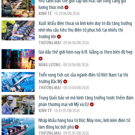
FAO cảnh báo thế giới sắp đối mặt làn sóng tăng giá
lương thực mới
KINH TẾ
- 10:29 06/08/2026
Xuất khẩu điện thoại và linh kiện duy trì đà tăng trưởng
nhờ nhu cầu tiêu thụ điện tử phục hồi tại nhiều thị
trường lớn
THƯƠNG MẠI
- 09:06 06/08/2026
Giá dầu thế giới hôm nay 6/8: Giằng co theo biên độ hẹp
NĂNG LƯỢNG
- 08:58 06/08/2026
Triển vọng tích cực của ngành điện tử Việt Nam tại thị
trường Bắc Mỹ
THƯƠNG MẠI
- 08:30 04/08/2026
Trung Quốc bảo vệ mô hình tăng trưởng trước thềm đàm
phán thương mại với Mỹ và EU
KINH TẾ
- 10:43 05/08/2026
Nhập khẩu hàng hóa từ Đức: Máy móc, linh kiện điện tử
làm động lực bứt phá
THƯƠNG MẠI
- 09:05 05/08/2026