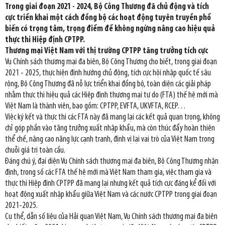
Trong giai đoạn 2021 - 2024, Bộ Công Thương đã chủ động và tích
cực triển khai một cách đồng bộ các hoạt động tuyên truyền phổ
biến có trọng tâm, trọng điểm để không ngừng nâng cao hiệu quả
thực thi Hiệp định CPTPP.
Thương mại Việt Nam với thị trường CPTPP tăng trưởng tích cực
Vụ Chính sách thương mại đa biên, Bộ Công Thương cho biết, trong giai đoạn
2021 - 2025, thực hiện định hướng chủ động, tích cực hội nhập quốc tế sâu
rộng, Bộ Công Thương đã nỗ lực triển khai đồng bộ, toàn diện các giải pháp
nhằm thực thi hiệu quả các Hiệp định thương mại tự do (FTA) thế hệ mới mà
Việt Nam là thành viên, bao gồm: CPTPP, EVFTA, UKVFTA, RCEP…
Việc ký kết và thực thi các FTA này đã mang lại các kết quả quan trọng, không
chỉ góp phần vào tăng trưởng xuất nhập khẩu, mà còn thúc đẩy hoàn thiện
thể chế, nâng cao năng lực cạnh tranh, định vị lại vai trò của Việt Nam trong
chuỗi giá trị toàn cầu.
Đáng chú ý, đại diện Vụ Chính sách thương mại đa biên, Bộ Công Thương nhận
định, trong số các FTA thế hệ mới mà Việt Nam tham gia, việc tham gia và
thực thi Hiệp định CPTPP đã mang lại nhưng kết quả tích cực đáng kể đối với
hoạt động xuất nhập khẩu giữa Việt Nam và các nước CPTPP trong giai đoạn
2021-2025.
Cụ thể, dẫn số liệu của Hải quan Việt Nam, Vụ Chính sách thương mại đa biên