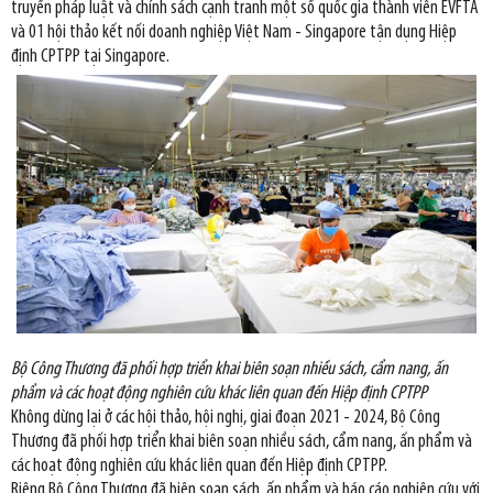
truyền pháp luật và chính sách cạnh tranh một số quốc gia thành viên EVFTA
và 01 hội thảo kết nối doanh nghiệp Việt Nam - Singapore tận dụng Hiệp
định CPTPP tại Singapore.
Bộ Công Thương đã phối hợp triển khai biên soạn nhiều sách, cẩm nang, ấn
phẩm và các hoạt động nghiên cứu khác liên quan đến Hiệp định CPTPP
Không dừng lại ở các hội thảo, hội nghị, giai đoạn 2021 - 2024, Bộ Công
Thương đã phối hợp triển khai biên soạn nhiều sách, cẩm nang, ấn phẩm và
các hoạt động nghiên cứu khác liên quan đến Hiệp định CPTPP.
Riêng Bộ Công Thương đã biên soạn sách, ấn phẩm và báo cáo nghiên cứu với