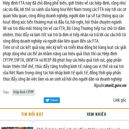
Hiệp định FTA này đã chủ động phổ biến, giới thiệu về các hiệp định, cũng như
các ưu đãi, lợi thế so sánh của hàng hóa Việt Nam trong các FTA này tới các cơ
quan hữu quan, cộng đồng doanh nghiệp, người dân tại sở tại thông qua các
hoạt động xúc tiến thương mại và đầu tư, hội nghị, hội thảo chuyên ngành.
Về vai trò đầu mối thông tin về các FTA, Bộ Công Thương tiếp tục chủ trì đảm
nhiệm, thúc đẩy và làm tốt vai trò là đơn vị tiếp nhận và trả lời các câu hỏi từ
cộng đồng doanh nghiệp và người dân liên quan đến các FTA.
Trên cơ sở các kết quả này, việc ký kết và triển khai đồng bộ hàng loạt các giải
pháp cũng như các Đề án nhằm nâng cao hiệu quả thực thi các Hiệp định
CPTPP, EVFTA, UKVFTA và RCEP đã phát huy các hiệu quả tích cực, góp phần
hoàn thiện thể chế, thúc đẩy tăng trưởng kinh tế, nâng cao vị thế và vai trò
của Việt Nam trong công tác hội nhập kinh tế quốc tế, đồng thời góp phần
thúc đẩy công ăn việc làm và an sinh xã hội cho người dân và doanh nghiệp.
Nguồn:
moit.gov.vn
Tags:
Hiệp định CPTPP
Link gốc
Tweet
TIN NỔI BẬT
XEM NHIỀU