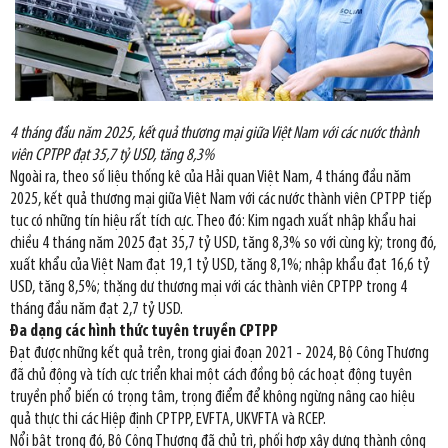
4 tháng đầu năm 2025, kết quả thương mại giữa Việt Nam với các nước thành
viên CPTPP đạt 35,7 tỷ USD, tăng 8,3%
Ngoài ra, theo số liệu thống kê của Hải quan Việt Nam, 4 tháng đầu năm
2025, kết quả thương mại giữa Việt Nam với các nước thành viên CPTPP tiếp
tục có những tín hiệu rất tích cực. Theo đó: Kim ngạch xuất nhập khẩu hai
chiều 4 tháng năm 2025 đạt 35,7 tỷ USD, tăng 8,3% so với cùng kỳ; trong đó,
xuất khẩu của Việt Nam đạt 19,1 tỷ USD, tăng 8,1%; nhập khẩu đạt 16,6 tỷ
USD, tăng 8,5%; thặng dư thương mại với các thành viên CPTPP trong 4
tháng đầu năm đạt 2,7 tỷ USD.
Đa dạng các hình thức tuyên truyền CPTPP
Đạt được những kết quả trên, trong giai đoạn 2021 - 2024, Bộ Công Thương
đã chủ động và tích cực triển khai một cách đồng bộ các hoạt động tuyên
truyền phổ biến có trọng tâm, trọng điểm để không ngừng nâng cao hiệu
quả thực thi các Hiệp định CPTPP, EVFTA, UKVFTA và RCEP.
Nổi bật trong đó, Bộ Công Thương đã chủ trì, phối hợp xây dựng thành công