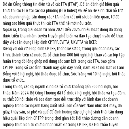
Đề án Cổng thông tin điện tử về các FTA (FTAP), Đề án đánh giá hiệu quả
thực thi các FTA tại các địa phương (FTA Index) và Đề án Hệ sinh thái hỗ trợ
các doanh nghiệp tận dụng các FTA nhằm kết nối các bên liên quan, từ đó
nâng cao hiệu quả thực thi các FTA thế hệ mới nêu trên.
Ngoài ra, trong giai đoạn từ năm 2021 đến 2025, nhiều hoạt động đa dạng
được triển khai nhằm tuyên truyền phổ biến và đào tạo chuyên sâu để thúc
đẩy việc tận dụng Hiệp định CPTPP, EVFTA, UKVFTA và RCEP.
Riêng với đối với Hiệp định CPTPP, thống kê sơ bộ, trong giái đoạn này, các
tỉnh, thành trên cả nước đã tổ chức hơn 800 hội nghị, hội thảo và các lớp tập
huấn trong đó lồng ghép nội dung các cam kết trong các FTA, bao gồm
CPTPP. Trong số các tỉnh thành này, gần đây nhất, năm 2024 nổi bật có Lâm
Đồng với 6 hội nghị, hội thảo được tổ chức; Sóc Trăng với 10 hội nghị, hội thảo
được tổ chức...
Trong khi đó, các Bộ, ngành cũng đã tổ chức khoảng gần 300 hội nghị, hội
thảo. Năm 2024, Bộ Công Thương đã tổ chức 7 hội nghị, hội thảo và tọa đàm,
cụ thể: 03 hội thảo và tọa đàm trao đổi trực tiếp với lãnh đạo các doanh
nghiệp trong các ngành hàng xuất khẩu lớn của Việt Nam như: dệt may, da
giày, thủy sản, cà phê và quế để định hướng xây dựng hệ sinh thái tận dụng
hiệu quả Hiệp định CPTPP trong thời gian tới; Hội thảo dướng dẫn doanh
nghiệp thực hiện tự chứng nhận xuất xứ trong CPTPP; 02 Hội thảo tuyên