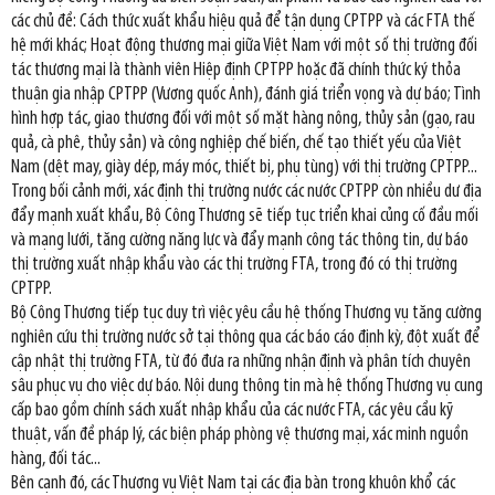
các chủ đề: Cách thức xuất khẩu hiệu quả để tận dụng CPTPP và các FTA thế
hệ mới khác; Hoạt động thương mại giữa Việt Nam với một số thị trường đối
tác thương mại là thành viên Hiệp định CPTPP hoặc đã chính thức ký thỏa
thuận gia nhập CPTPP (Vương quốc Anh), đánh giá triển vọng và dự báo; Tình
hình hợp tác, giao thương đối với một số mặt hàng nông, thủy sản (gạo, rau
quả, cà phê, thủy sản) và công nghiệp chế biến, chế tạo thiết yếu của Việt
Nam (dệt may, giày dép, máy móc, thiết bị, phụ tùng) với thị trường CPTPP...
Trong bối cảnh mới, xác định thị trường nước các nước CPTPP còn nhiều dư địa
đẩy mạnh xuất khẩu, Bộ Công Thương sẽ tiếp tục triển khai củng cố đầu mối
và mạng lưới, tăng cường năng lực và đẩy mạnh công tác thông tin, dự báo
thị trường xuất nhập khẩu vào các thị trường FTA, trong đó có thị trường
CPTPP.
Bộ Công Thương tiếp tục duy trì việc yêu cầu hệ thống Thương vụ tăng cường
nghiên cứu thị trường nước sở tại thông qua các báo cáo định kỳ, đột xuất để
cập nhật thị trường FTA, từ đó đưa ra những nhận định và phân tích chuyên
sâu phục vụ cho việc dự báo. Nội dung thông tin mà hệ thống Thương vụ cung
cấp bao gồm chính sách xuất nhập khẩu của các nước FTA, các yêu cầu kỹ
thuật, vấn đề pháp lý, các biện pháp phòng vệ thương mại, xác minh nguồn
hàng, đối tác...
Bên cạnh đó, các Thương vụ Việt Nam tại các địa bàn trong khuôn khổ các