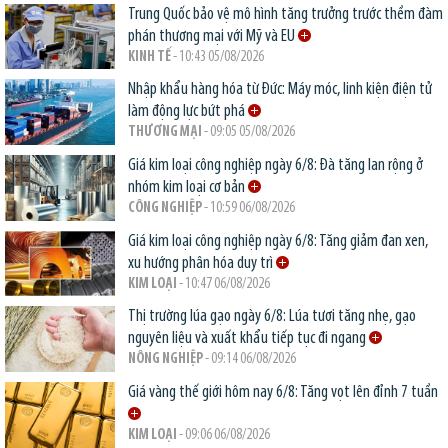
Trung Quốc bảo vệ mô hình tăng trưởng trước thềm đàm
phán thương mại với Mỹ và EU
KINH TẾ
- 10:43 05/08/2026
Nhập khẩu hàng hóa từ Đức: Máy móc, linh kiện điện tử
làm động lực bứt phá
THƯƠNG MẠI
- 09:05 05/08/2026
Giá kim loại công nghiệp ngày 6/8: Đà tăng lan rộng ở
nhóm kim loại cơ bản
CÔNG NGHIỆP
- 10:59 06/08/2026
Giá kim loại công nghiệp ngày 6/8: Tăng giảm đan xen,
xu hướng phân hóa duy trì
KIM LOẠI
- 10:47 06/08/2026
Thị trường lúa gạo ngày 6/8: Lúa tươi tăng nhẹ, gạo
nguyên liệu và xuất khẩu tiếp tục đi ngang
NÔNG NGHIỆP
- 09:14 06/08/2026
Giá vàng thế giới hôm nay 6/8: Tăng vọt lên đỉnh 7 tuần
KIM LOẠI
- 09:06 06/08/2026