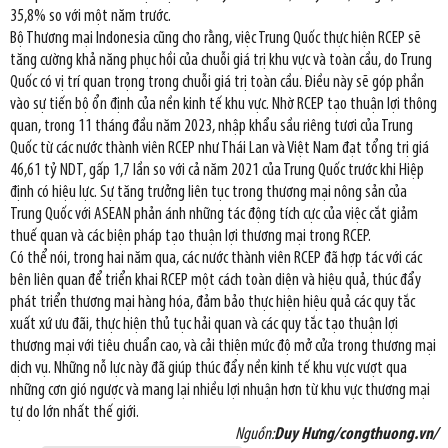
35,8% so với một năm trước.
Bộ Thương mại Indonesia cũng cho rằng, việc Trung Quốc thực hiện RCEP sẽ
tăng cường khả năng phục hồi của chuỗi giá trị khu vực và toàn cầu, do Trung
Quốc có vị trí quan trọng trong chuỗi giá trị toàn cầu. Điều này sẽ góp phần
vào sự tiến bộ ổn định của nền kinh tế khu vực. Nhờ RCEP tạo thuận lợi thông
quan, trong 11 tháng đầu năm 2023, nhập khẩu sầu riêng tươi của Trung
Quốc từ các nước thành viên RCEP như Thái Lan và Việt Nam đạt tổng trị giá
46,61 tỷ NDT, gấp 1,7 lần so với cả năm 2021 của Trung Quốc trước khi Hiệp
định có hiệu lực. Sự tăng trưởng liên tục trong thương mại nông sản của
Trung Quốc với ASEAN phản ánh những tác động tích cực của việc cắt giảm
thuế quan và các biện pháp tạo thuận lợi thương mại trong RCEP.
Có thể nói, trong hai năm qua, các nước thành viên RCEP đã hợp tác với các
bên liên quan để triển khai RCEP một cách toàn diện và hiệu quả, thúc đẩy
phát triển thương mại hàng hóa, đảm bảo thực hiện hiệu quả các quy tắc
xuất xứ ưu đãi, thực hiện thủ tục hải quan và các quy tắc tạo thuận lợi
thương mại với tiêu chuẩn cao, và cải thiện mức độ mở cửa trong thương mại
dịch vụ. Những nỗ lực này đã giúp thúc đẩy nền kinh tế khu vực vượt qua
những cơn gió ngược và mang lại nhiều lợi nhuận hơn từ khu vực thương mại
tự do lớn nhất thế giới.
Nguồn:
Duy Hưng/congthuong.vn/