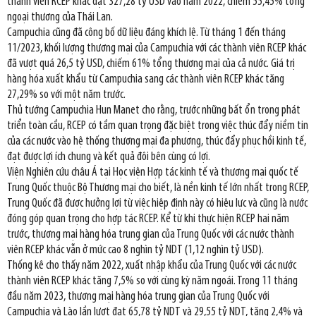
thành viên RCEP khác đạt 327,28 tỷ USD vào năm 2022, chiếm 55,45% tổng
ngoại thương của Thái Lan.
Campuchia cũng đã công bố dữ liệu đáng khích lệ. Từ tháng 1 đến tháng
11/2023, khối lượng thương mại của Campuchia với các thành viên RCEP khác
đã vượt quá 26,5 tỷ USD, chiếm 61% tổng thương mại của cả nước. Giá trị
hàng hóa xuất khẩu từ Campuchia sang các thành viên RCEP khác tăng
27,29% so với một năm trước.
Thủ tướng Campuchia Hun Manet cho rằng, trước những bất ổn trong phát
triển toàn cầu, RCEP có tầm quan trọng đặc biệt trong việc thúc đẩy niềm tin
của các nước vào hệ thống thương mại đa phương, thúc đẩy phục hồi kinh tế,
đạt được lợi ích chung và kết quả đôi bên cùng có lợi.
Viện Nghiên cứu châu Á tại Học viện Hợp tác kinh tế và thương mại quốc tế
Trung Quốc thuộc Bộ Thương mại cho biết, là nền kinh tế lớn nhất trong RCEP,
Trung Quốc đã được hưởng lợi từ việc hiệp định này có hiệu lực và cũng là nước
đóng góp quan trọng cho hợp tác RCEP. Kể từ khi thực hiện RCEP hai năm
trước, thương mại hàng hóa trung gian của Trung Quốc với các nước thành
viên RCEP khác vẫn ở mức cao 8 nghìn tỷ NDT (1,12 nghìn tỷ USD).
Thống kê cho thấy năm 2022, xuất nhập khẩu của Trung Quốc với các nước
thành viên RCEP khác tăng 7,5% so với cùng kỳ năm ngoái. Trong 11 tháng
đầu năm 2023, thương mại hàng hóa trung gian của Trung Quốc với
Campuchia và Lào lần lượt đạt 65,78 tỷ NDT và 29,55 tỷ NDT, tăng 2,4% và