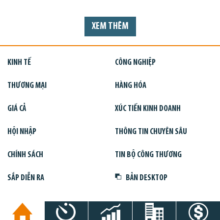
XEM THÊM
KINH TẾ
CÔNG NGHIỆP
THƯƠNG MẠI
HÀNG HÓA
GIÁ CẢ
XÚC TIẾN KINH DOANH
HỘI NHẬP
THÔNG TIN CHUYÊN SÂU
CHÍNH SÁCH
TIN BỘ CÔNG THƯƠNG
SẮP DIỄN RA
BẢN DESKTOP