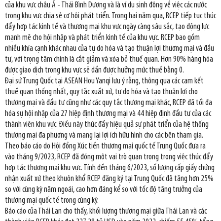
của khu vực châu Á - Thái Bình Dương và là ví dụ sinh động về việc các nước
trong khu vực chia sẻ cơ hội phát triển. Trong hai năm qua, RCEP tiếp tục thúc
đẩy hợp tác kinh tế và thương mại khu vực ngày càng sâu sắc, tạo động lực
mạnh mẽ cho hội nhập và phát triển kinh tế của khu vực. RCEP bao gồm
nhiều khía cạnh khác nhau của tự do hóa và tạo thuận lợi thương mại và đầu
tư, với trọng tâm chính là cắt giảm và xóa bỏ thuế quan. Hơn 90% hàng hóa
được giao dịch trong khu vực sẽ dần được hưởng mức thuế bằng 0.
Đại sứ Trung Quốc tại ASEAN Hou Yanqi lưu ý rằng, thông qua các cam kết
thuế quan thống nhất, quy tắc xuất xứ, tự do hóa và tạo thuận lợi cho
thương mại và đầu tư cũng như các quy tắc thương mại khác, RCEP đã tối đa
hóa sự hội nhập của 27 hiệp định thương mại và 44 hiệp định đầu tư của các
thành viên khu vực. Điều này thúc đẩy hiệu quả sự phát triển của hệ thống
thương mại đa phương và mang lại lợi ích hữu hình cho các bên tham gia.
Theo báo cáo do Hội đồng Xúc tiến thương mại quốc tế Trung Quốc đưa ra
vào tháng 9/2023, RCEP đã đóng một vai trò quan trọng trong việc thúc đẩy
hợp tác thương mại khu vực. Tính đến tháng 6/2023, số lượng cấp giấy chứng
nhận xuất xứ theo khuôn khổ RCEP đăng ký tại Trung Quốc đã tăng hơn 25%
so với cùng kỳ năm ngoái, cao hơn đáng kể so với tốc độ tăng trưởng của
thương mại quốc tế trong cùng kỳ.
Báo cáo của Thái Lan cho thấy, khối lượng thương mại giữa Thái Lan và các