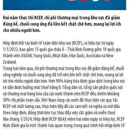
Hai năm thực thi RCEP, chi phí thương mại trong khu vực đã giảm
đáng kể, chuỗi cung ứng đã liên kết chặt chẽ hơn, mang lại lợi ích
cho nhiều người hơn.
Hiệp định Đối tác kinh tế toàn diện khu vực (RCEP), có hiệu lực từ ngày
1/1/2022, bao gồm 15 quốc gia châu Á - Thái Bình Dương gồm 10 quốc gia
thành viên ASEAN, Trung Quốc, Nhật Bản, Hàn Quốc, Australia và New
Zealand.
Trong hai năm qua, chi phí thương mại trong khu vực đã giảm đáng kể, chuỗi
công nghiệp và chuỗi cung ứng đã trở nên liên kết chặt chẽ hơn, mang lại lợi
ích cho nhiều người dân hơn. Hơn 90% hàng hóa được giao dịch trong khu vực
sẽ dần được hưởng mức thuế bằng 0. Tổng dân số, tổng sản phẩm quốc nội
và thương mại hàng hóa của các nước thành viên RCEP đều chiếm khoảng
30% thị phần toàn cầu. Việt Nam cùng các nước đã thực hiện các quy tắc
RCEP với chất lượng cao, thực hiện đầy đủ các cam kết và nghĩa vụ mở đầu
theo hiệp định, đồng thời liên tục thúc đẩy việc cắt giảm và miễn thuế.
Vào tháng 1/2024, Hiệp định RCEP đã kỷ niệm hai năm ngày có hiệu lực. RCEP
được đánh gia là một thành tựu quan trọng trong quá trình hội nhập kinh tế