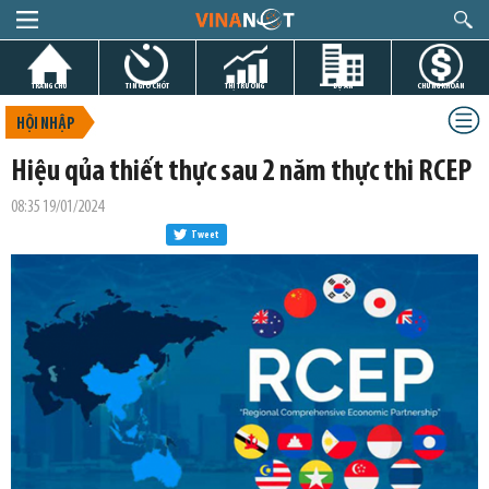
TRANG CHỦ
TIN GIỜ CHÓT
THỊ TRƯỜNG
DỰ ÁN
CHỨNG KHOÁN
HỘI NHẬP
Hiệu qủa thiết thực sau 2 năm thực thi RCEP
08:35 19/01/2024
Tweet