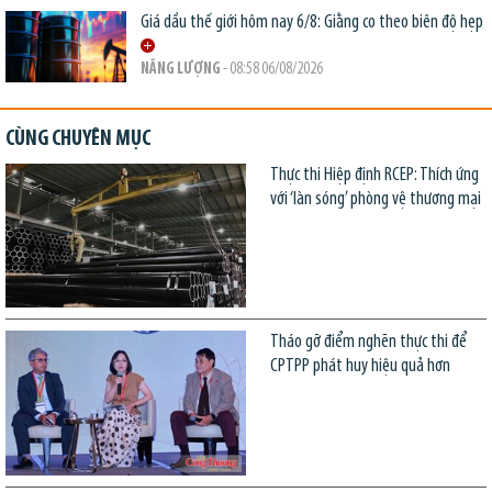
Giá dầu thế giới hôm nay 6/8: Giằng co theo biên độ hẹp
NĂNG LƯỢNG
- 08:58 06/08/2026
CÙNG CHUYÊN MỤC
Thực thi Hiệp định RCEP: Thích ứng
với ‘làn sóng’ phòng vệ thương mại
Tháo gỡ điểm nghẽn thực thi để
CPTPP phát huy hiệu quả hơn