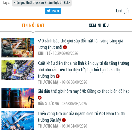
Tags:
Hiệu qủa thiết thực sau 2 năm thực thi RCEP
Link gốc
Tweet
TIN NỔI BẬT
XEM NHIỀU
FAO cảnh báo thế giới sắp đối mặt làn sóng tăng giá
lương thực mới
KINH TẾ
- 10:29 06/08/2026
Xuất khẩu điện thoại và linh kiện duy trì đà tăng trưởng
nhờ nhu cầu tiêu thụ điện tử phục hồi tại nhiều thị
trường lớn
THƯƠNG MẠI
- 09:06 06/08/2026
Giá dầu thế giới hôm nay 6/8: Giằng co theo biên độ hẹp
NĂNG LƯỢNG
- 08:58 06/08/2026
Triển vọng tích cực của ngành điện tử Việt Nam tại thị
trường Bắc Mỹ
THƯƠNG MẠI
- 08:30 04/08/2026