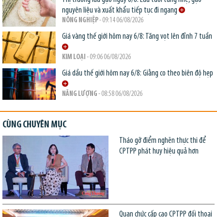
nguyên liệu và xuất khẩu tiếp tục đi ngang
NÔNG NGHIỆP
- 09:14 06/08/2026
Giá vàng thế giới hôm nay 6/8: Tăng vọt lên đỉnh 7 tuần
KIM LOẠI
- 09:06 06/08/2026
Giá dầu thế giới hôm nay 6/8: Giằng co theo biên độ hẹp
NĂNG LƯỢNG
- 08:58 06/08/2026
CÙNG CHUYÊN MỤC
Tháo gỡ điểm nghẽn thực thi để
CPTPP phát huy hiệu quả hơn
Quan chức cấp cao CPTPP đối thoại