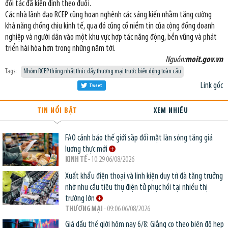
đối tác đã kiên định theo đuổi.
Các nhà lãnh đạo RCEP cũng hoan nghênh các sáng kiến nhằm tăng cường
khả năng chống chịu kinh tế, qua đó củng cố niềm tin của cộng đồng doanh
nghiệp và người dân vào một khu vực hợp tác năng động, bền vững và phát
triển hài hòa hơn trong những năm tới.
Nguồn:
moit.gov.vn
Tags:
Nhóm RCEP thống nhất thúc đẩy thương mại trước biến động toàn cầu
Link gốc
Tweet
TIN NỔI BẬT
XEM NHIỀU
FAO cảnh báo thế giới sắp đối mặt làn sóng tăng giá
lương thực mới
KINH TẾ
- 10:29 06/08/2026
Xuất khẩu điện thoại và linh kiện duy trì đà tăng trưởng
nhờ nhu cầu tiêu thụ điện tử phục hồi tại nhiều thị
trường lớn
THƯƠNG MẠI
- 09:06 06/08/2026
Giá dầu thế giới hôm nay 6/8: Giằng co theo biên độ hẹp