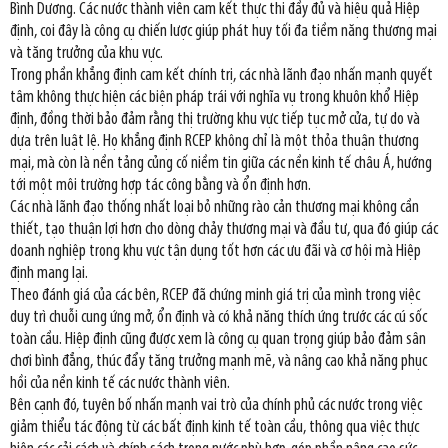
Bình Dương. Các nước thành viên cam kết thực thi đầy đủ và hiệu quả Hiệp
định, coi đây là công cụ chiến lược giúp phát huy tối đa tiềm năng thương mại
và tăng trưởng của khu vực.
Trong phần khẳng định cam kết chính trị, các nhà lãnh đạo nhấn mạnh quyết
tâm không thực hiện các biện pháp trái với nghĩa vụ trong khuôn khổ Hiệp
định, đồng thời bảo đảm rằng thị trường khu vực tiếp tục mở cửa, tự do và
dựa trên luật lệ. Họ khẳng định RCEP không chỉ là một thỏa thuận thương
mại, mà còn là nền tảng củng cố niềm tin giữa các nền kinh tế châu Á, hướng
tới một môi trường hợp tác công bằng và ổn định hơn.
Các nhà lãnh đạo thống nhất loại bỏ những rào cản thương mại không cần
thiết, tạo thuận lợi hơn cho dòng chảy thương mại và đầu tư, qua đó giúp các
doanh nghiệp trong khu vực tận dụng tốt hơn các ưu đãi và cơ hội mà Hiệp
định mang lại.
Theo đánh giá của các bên, RCEP đã chứng minh giá trị của mình trong việc
duy trì chuỗi cung ứng mở, ổn định và có khả năng thích ứng trước các cú sốc
toàn cầu. Hiệp định cũng được xem là công cụ quan trọng giúp bảo đảm sân
chơi bình đẳng, thúc đẩy tăng trưởng mạnh mẽ, và nâng cao khả năng phục
hồi của nền kinh tế các nước thành viên.
Bên cạnh đó, tuyên bố nhấn mạnh vai trò của chính phủ các nước trong việc
giảm thiểu tác động từ các bất định kinh tế toàn cầu, thông qua việc thực