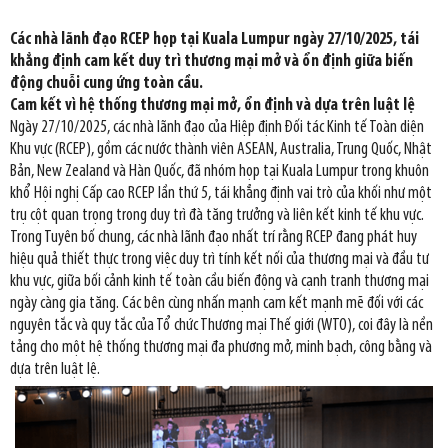
Các nhà lãnh đạo RCEP họp tại Kuala Lumpur ngày 27/10/2025, tái
khẳng định cam kết duy trì thương mại mở và ổn định giữa biến
động chuỗi cung ứng toàn cầu.
Cam kết vì hệ thống thương mại mở, ổn định và dựa trên luật lệ
Ngày 27/10/2025, các nhà lãnh đạo của Hiệp định Đối tác Kinh tế Toàn diện
Khu vực (RCEP), gồm các nước thành viên ASEAN, Australia, Trung Quốc, Nhật
Bản, New Zealand và Hàn Quốc, đã nhóm họp tại Kuala Lumpur trong khuôn
khổ Hội nghị Cấp cao RCEP lần thứ 5, tái khẳng định vai trò của khối như một
trụ cột quan trọng trong duy trì đà tăng trưởng và liên kết kinh tế khu vực.
Trong Tuyên bố chung, các nhà lãnh đạo nhất trí rằng RCEP đang phát huy
hiệu quả thiết thực trong việc duy trì tính kết nối của thương mại và đầu tư
khu vực, giữa bối cảnh kinh tế toàn cầu biến động và cạnh tranh thương mại
ngày càng gia tăng. Các bên cùng nhấn mạnh cam kết mạnh mẽ đối với các
nguyên tắc và quy tắc của Tổ chức Thương mại Thế giới (WTO), coi đây là nền
tảng cho một hệ thống thương mại đa phương mở, minh bạch, công bằng và
dựa trên luật lệ.