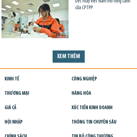
Dệt may Việt Nam mở rộng cánh
cửa CPTPP
XEM THÊM
KINH TẾ
CÔNG NGHIỆP
THƯƠNG MẠI
HÀNG HÓA
GIÁ CẢ
XÚC TIẾN KINH DOANH
HỘI NHẬP
THÔNG TIN CHUYÊN SÂU
CHÍNH SÁCH
TIN BỘ CÔNG THƯƠNG