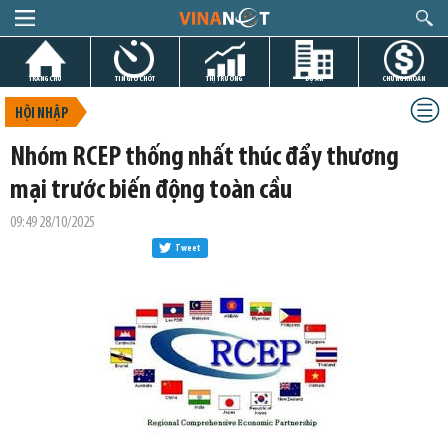
TRANG CHỦ
TIN GIỜ CHÓT
THỊ TRƯỜNG
DỰ ÁN
CHỨNG KHOÁN
HỘI NHẬP
Nhóm RCEP thống nhất thúc đẩy thương
mại trước biến động toàn cầu
09:49 28/10/2025
Tweet