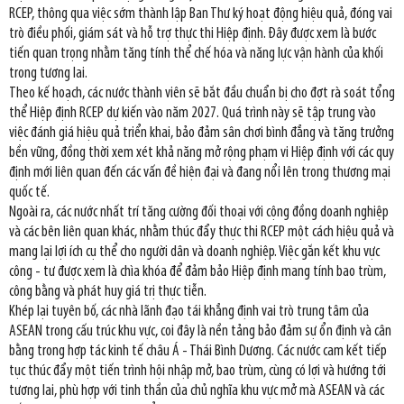
RCEP, thông qua việc sớm thành lập Ban Thư ký hoạt động hiệu quả, đóng vai
trò điều phối, giám sát và hỗ trợ thực thi Hiệp định. Đây được xem là bước
tiến quan trọng nhằm tăng tính thể chế hóa và năng lực vận hành của khối
trong tương lai.
Theo kế hoạch, các nước thành viên sẽ bắt đầu chuẩn bị cho đợt rà soát tổng
thể Hiệp định RCEP dự kiến vào năm 2027. Quá trình này sẽ tập trung vào
việc đánh giá hiệu quả triển khai, bảo đảm sân chơi bình đẳng và tăng trưởng
bền vững, đồng thời xem xét khả năng mở rộng phạm vi Hiệp định với các quy
định mới liên quan đến các vấn đề hiện đại và đang nổi lên trong thương mại
quốc tế.
Ngoài ra, các nước nhất trí tăng cường đối thoại với cộng đồng doanh nghiệp
và các bên liên quan khác, nhằm thúc đẩy thực thi RCEP một cách hiệu quả và
mang lại lợi ích cụ thể cho người dân và doanh nghiệp. Việc gắn kết khu vực
công - tư được xem là chìa khóa để đảm bảo Hiệp định mang tính bao trùm,
công bằng và phát huy giá trị thực tiễn.
Khép lại tuyên bố, các nhà lãnh đạo tái khẳng định vai trò trung tâm của
ASEAN trong cấu trúc khu vực, coi đây là nền tảng bảo đảm sự ổn định và cân
bằng trong hợp tác kinh tế châu Á - Thái Bình Dương. Các nước cam kết tiếp
tục thúc đẩy một tiến trình hội nhập mở, bao trùm, cùng có lợi và hướng tới
tương lai, phù hợp với tinh thần của chủ nghĩa khu vực mở mà ASEAN và các