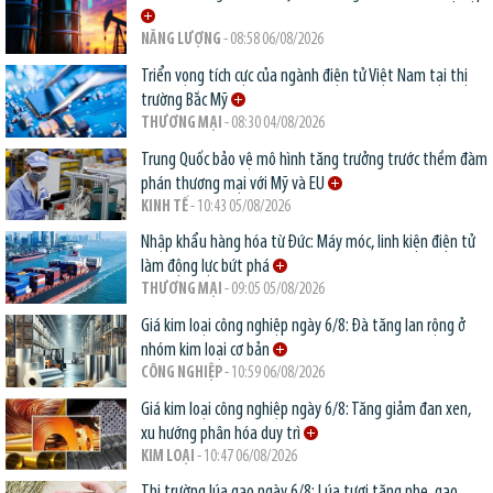
NĂNG LƯỢNG
- 08:58 06/08/2026
Triển vọng tích cực của ngành điện tử Việt Nam tại thị
trường Bắc Mỹ
THƯƠNG MẠI
- 08:30 04/08/2026
Trung Quốc bảo vệ mô hình tăng trưởng trước thềm đàm
phán thương mại với Mỹ và EU
KINH TẾ
- 10:43 05/08/2026
Nhập khẩu hàng hóa từ Đức: Máy móc, linh kiện điện tử
làm động lực bứt phá
THƯƠNG MẠI
- 09:05 05/08/2026
Giá kim loại công nghiệp ngày 6/8: Đà tăng lan rộng ở
nhóm kim loại cơ bản
CÔNG NGHIỆP
- 10:59 06/08/2026
Giá kim loại công nghiệp ngày 6/8: Tăng giảm đan xen,
xu hướng phân hóa duy trì
KIM LOẠI
- 10:47 06/08/2026
Thị trường lúa gạo ngày 6/8: Lúa tươi tăng nhẹ, gạo