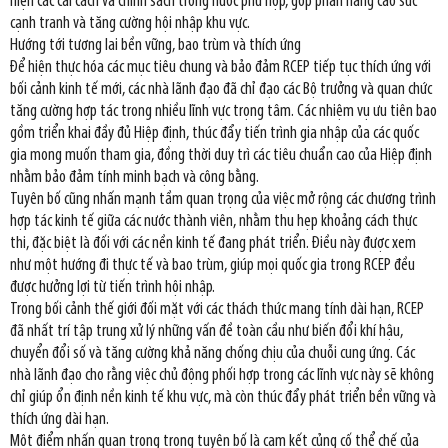
hiện các cải cách và chính sách trong nước phù hợp, góp phần nâng cao sức
cạnh tranh và tăng cường hội nhập khu vực.
Hướng tới tương lai bền vững, bao trùm và thích ứng
Để hiện thực hóa các mục tiêu chung và bảo đảm RCEP tiếp tục thích ứng với
bối cảnh kinh tế mới, các nhà lãnh đạo đã chỉ đạo các Bộ trưởng và quan chức
tăng cường hợp tác trong nhiều lĩnh vực trọng tâm. Các nhiệm vụ ưu tiên bao
gồm triển khai đầy đủ Hiệp định, thúc đẩy tiến trình gia nhập của các quốc
gia mong muốn tham gia, đồng thời duy trì các tiêu chuẩn cao của Hiệp định
nhằm bảo đảm tính minh bạch và công bằng.
Tuyên bố cũng nhấn mạnh tầm quan trọng của việc mở rộng các chương trình
hợp tác kinh tế giữa các nước thành viên, nhằm thu hẹp khoảng cách thực
thi, đặc biệt là đối với các nền kinh tế đang phát triển. Điều này được xem
như một hướng đi thực tế và bao trùm, giúp mọi quốc gia trong RCEP đều
được hưởng lợi từ tiến trình hội nhập.
Trong bối cảnh thế giới đối mặt với các thách thức mang tính dài hạn, RCEP
đã nhất trí tập trung xử lý những vấn đề toàn cầu như biến đổi khí hậu,
chuyển đổi số và tăng cường khả năng chống chịu của chuỗi cung ứng. Các
nhà lãnh đạo cho rằng việc chủ động phối hợp trong các lĩnh vực này sẽ không
chỉ giúp ổn định nền kinh tế khu vực, mà còn thúc đẩy phát triển bền vững và
thích ứng dài hạn.
Một điểm nhấn quan trọng trong tuyên bố là cam kết củng cố thể chế của