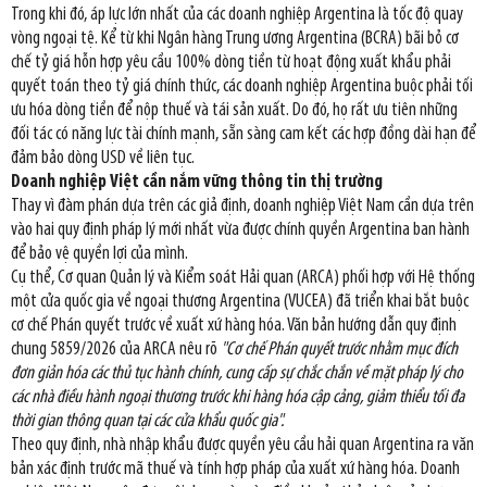
Trong khi đó, áp lực lớn nhất của các doanh nghiệp Argentina là tốc độ quay
vòng ngoại tệ. Kể từ khi Ngân hàng Trung ương Argentina (BCRA) bãi bỏ cơ
chế tỷ giá hỗn hợp yêu cầu 100% dòng tiền từ hoạt động xuất khẩu phải
quyết toán theo tỷ giá chính thức, các doanh nghiệp Argentina buộc phải tối
ưu hóa dòng tiền để nộp thuế và tái sản xuất. Do đó, họ rất ưu tiên những
đối tác có năng lực tài chính mạnh, sẵn sàng cam kết các hợp đồng dài hạn để
đảm bảo dòng USD về liên tục.
Doanh nghiệp Việt cần nắm vững thông tin thị trường
Thay vì đàm phán dựa trên các giả định, doanh nghiệp Việt Nam cần dựa trên
vào hai quy định pháp lý mới nhất vừa được chính quyền Argentina ban hành
để bảo vệ quyền lợi của mình.
Cụ thể, Cơ quan Quản lý và Kiểm soát Hải quan (ARCA) phối hợp với Hệ thống
một cửa quốc gia về ngoại thương Argentina (VUCEA) đã triển khai bắt buộc
cơ chế Phán quyết trước về xuất xứ hàng hóa. Văn bản hướng dẫn quy định
chung 5859/2026 của ARCA nêu rõ
"Cơ chế Phán quyết trước nhằm mục đích
đơn giản hóa các thủ tục hành chính, cung cấp sự chắc chắn về mặt pháp lý cho
các nhà điều hành ngoại thương trước khi hàng hóa cập cảng, giảm thiểu tối đa
thời gian thông quan tại các cửa khẩu quốc gia".
Theo quy định, nhà nhập khẩu được quyền yêu cầu hải quan Argentina ra văn
bản xác định trước mã thuế và tính hợp pháp của xuất xứ hàng hóa. Doanh