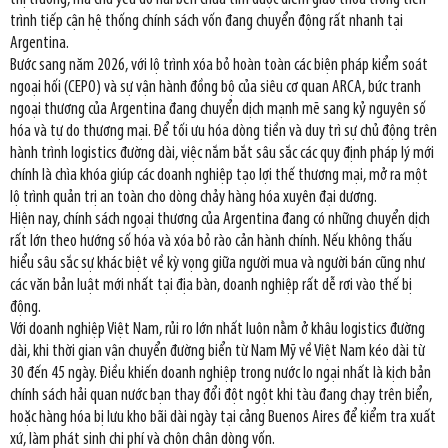
trình tiếp cận hệ thống chính sách vốn đang chuyển động rất nhanh tại
Argentina.
Bước sang năm 2026, với lộ trình xóa bỏ hoàn toàn các biện pháp kiểm soát
ngoại hối (CEPO) và sự vận hành đồng bộ của siêu cơ quan ARCA, bức tranh
ngoại thương của Argentina đang chuyển dịch mạnh mẽ sang kỷ nguyên số
hóa và tự do thương mại. Để tối ưu hóa dòng tiền và duy trì sự chủ động trên
hành trình logistics đường dài, việc nắm bắt sâu sắc các quy định pháp lý mới
chính là chìa khóa giúp các doanh nghiệp tạo lợi thế thương mại, mở ra một
lộ trình quản trị an toàn cho dòng chảy hàng hóa xuyên đại dương.
Hiện nay, chính sách ngoại thương của Argentina đang có những chuyển dịch
rất lớn theo hướng số hóa và xóa bỏ rào cản hành chính. Nếu không thấu
hiểu sâu sắc sự khác biệt về kỳ vọng giữa người mua và người bán cũng như
các văn bản luật mới nhất tại địa bàn, doanh nghiệp rất dễ rơi vào thế bị
động.
Với doanh nghiệp Việt Nam, rủi ro lớn nhất luôn nằm ở khâu logistics đường
dài, khi thời gian vận chuyển đường biển từ Nam Mỹ về Việt Nam kéo dài từ
30 đến 45 ngày. Điều khiến doanh nghiệp trong nước lo ngại nhất là kịch bản
chính sách hải quan nước bạn thay đổi đột ngột khi tàu đang chạy trên biển,
hoặc hàng hóa bị lưu kho bãi dài ngày tại cảng Buenos Aires để kiểm tra xuất
xứ, làm phát sinh chi phí và chôn chân dòng vốn.