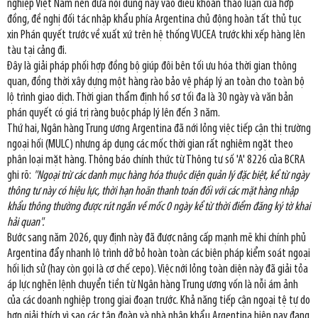
nghiệp Việt Nam nên đưa nội dung này vào điều khoản thảo luận của hợp
đồng, đề nghị đối tác nhập khẩu phía Argentina chủ động hoàn tất thủ tục
xin Phán quyết trước về xuất xứ trên hệ thống VUCEA trước khi xếp hàng lên
tàu tại cảng đi.
Đây là giải pháp phối hợp đồng bộ giúp đôi bên tối ưu hóa thời gian thông
quan, đồng thời xây dựng một hàng rào bảo vệ pháp lý an toàn cho toàn bộ
lộ trình giao dịch. Thời gian thẩm định hồ sơ tối đa là 30 ngày và văn bản
phán quyết có giá trị ràng buộc pháp lý lên đến 3 năm.
Thứ hai, Ngân hàng Trung ương Argentina đã nới lỏng việc tiếp cận thị trường
ngoại hối (MULC) nhưng áp dụng các mốc thời gian rất nghiêm ngặt theo
phân loại mặt hàng. Thông báo chính thức từ Thông tư số 'A' 8226 của BCRA
ghi rõ:
"Ngoại trừ các danh mục hàng hóa thuộc diện quản lý đặc biệt, kể từ ngày
thông tư này có hiệu lực, thời hạn hoãn thanh toán đối với các mặt hàng nhập
khẩu thông thường được rút ngắn về mốc 0 ngày kể từ thời điểm đăng ký tờ khai
hải quan".
Bước sang năm 2026, quy định này đã được nâng cấp mạnh mẽ khi chính phủ
Argentina đẩy nhanh lộ trình dỡ bỏ hoàn toàn các biện pháp kiểm soát ngoại
hối lịch sử (hay còn gọi là cơ chế cepo). Việc nới lỏng toàn diện này đã giải tỏa
áp lực nghẽn lệnh chuyển tiền từ Ngân hàng Trung ương vốn là nỗi ám ảnh
của các doanh nghiệp trong giai đoạn trước. Khả năng tiếp cận ngoại tệ tự do
hơn giải thích vì sao các tập đoàn và nhà nhập khẩu Argentina hiện nay đang