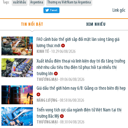
Tags:
xuất khẩu
Argentina
Thương vụ Việt Nam tại Argentina
Link gốc
Tweet
TIN NỔI BẬT
XEM NHIỀU
FAO cảnh báo thế giới sắp đối mặt làn sóng tăng giá
lương thực mới
KINH TẾ
- 10:29 06/08/2026
Xuất khẩu điện thoại và linh kiện duy trì đà tăng trưởng
nhờ nhu cầu tiêu thụ điện tử phục hồi tại nhiều thị
trường lớn
THƯƠNG MẠI
- 09:06 06/08/2026
Giá dầu thế giới hôm nay 6/8: Giằng co theo biên độ hẹp
NĂNG LƯỢNG
- 08:58 06/08/2026
Triển vọng tích cực của ngành điện tử Việt Nam tại thị
trường Bắc Mỹ
THƯƠNG MẠI
- 08:30 04/08/2026