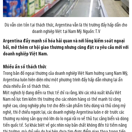
Dù vẫn còn tồn tại thách thức, Argentina vẫn là thị trường đầy hấp dẫn cho
doanh nghiệp Việt tại Nam Mỹ. Nguồn: T.V
Argentina đẩy mạnh số hóa hải quan và nới lỏng kiểm soát ngoại
hối, mở thêm cơ hội giao thương nhưng cũng đặt ra yêu cầu mới với
doanh nghiệp Việt Nam.
Nhiều ẩn số thách thức
Trong bản đồ ngoại thương của doanh nghiệp Việt Nam hướng sang Nam Mỹ,
Argentina luôn hiện diện như một phương trình đầy hấp dẫn nhưng lại ẩn
chứa nhiều ẩn số thách thức.
Một nghịch lý đang diễn ra thực tế chỉ ra rằng, khi các nhà xuất khẩu Việt
Nam nỗ lực tìm kiếm thị trường cho các nhóm hàng có thế mạnh từ công
nghệ cao, công nghiệp phụ trợ cho đến sản phẩm tiêu dùng và thủ công mỹ
nghệ, thì ở chiều ngược lại, các doanh nghiệp Argentina luôn e dè trước các
thương vụ nông sản quy mô lớn do lo ngại rủi ro về thủ tục cảng biển và dòng
tiền quốc tế. Sự khác biệt về góc nhìn này bản chất không đến từ tiềm năng
thị trường, mà chủ yếu do hai bên chưa tìm được điểm giao thoa trong tiến