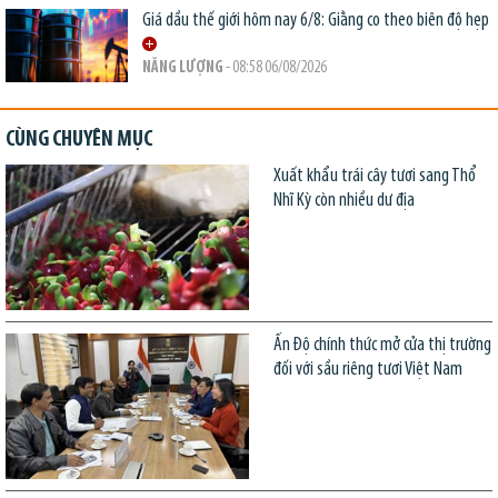
Giá dầu thế giới hôm nay 6/8: Giằng co theo biên độ hẹp
NĂNG LƯỢNG
- 08:58 06/08/2026
CÙNG CHUYÊN MỤC
Xuất khẩu trái cây tươi sang Thổ
Nhĩ Kỳ còn nhiều dư địa
Ấn Độ chính thức mở cửa thị trường
đối với sầu riêng tươi Việt Nam