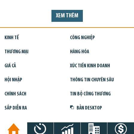
XEM THÊM
KINH TẾ
CÔNG NGHIỆP
THƯƠNG MẠI
HÀNG HÓA
GIÁ CẢ
XÚC TIẾN KINH DOANH
HỘI NHẬP
THÔNG TIN CHUYÊN SÂU
CHÍNH SÁCH
TIN BỘ CÔNG THƯƠNG
SẮP DIỄN RA
BẢN DESKTOP