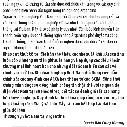
toán ngay khi có chứng từ tàu cần được đối chiếu cẩn trọng với các quy định
phân luồng hiện hành của Ngân hàng Trung ương Argentina
Ngoài ra, doanh nghiệp Việt Nam cần chủ động yêu cầu đối tác cung cấp và
xác minh chứng nhận doanh nghiệp vừa và nhỏ thông qua các kênh chính
thống tại địa bàn. Đây là cơ sở pháp lý duy nhất đảm bảo lệnh chuyển tiền
thanh toán ngay được hệ thống ngân hàng Argentina phê duyệt tự động
trên hệ thống, hoàn toàn loại bỏ rủi ro nghẽn dòng vốn đối với các doanh
nghiệp không thuộc diện ưu tiên.
Khảo sát thực tế tại địa bàn cho thấy, các nhà xuất khẩu Argentina
luôn có xu hướng ưu tiên giữ suất hàng và áp dụng các điều khoản
thương mại linh hoạt hơn cho những đối tác am hiểu sâu sắc về
chính sách sở tại. Khi doanh nghiệp Việt Nam chủ động viện dẫn
chính xác các quy định của ARCA hay thông tư của BCRA, đồng thời
chứng minh được sự đồng hành thông tin chặt chẽ với cơ quan đại
diện Việt Nam tại Buenos Aires, đối tác sẽ đánh giá rất cao năng
lực chuyên nghiệp. Đây chính là chìa khóa giúp củng cố niềm tin, thu
hẹp khoảng cách địa lý và thúc đẩy các cam kết hợp tác dài hạn
giữa đôi bên.
Thương vụ Việt Nam tại Argentina
Nguồn:
Báo Công thương