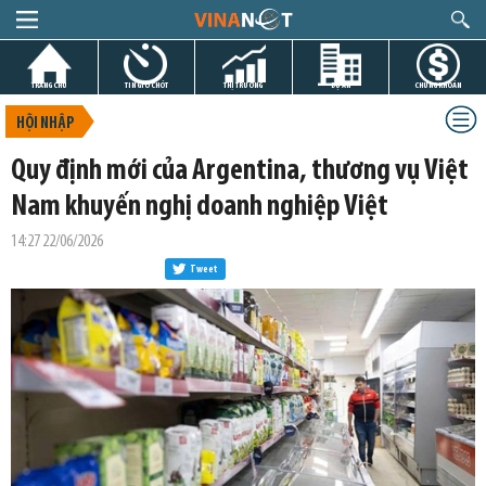
TRANG CHỦ
TIN GIỜ CHÓT
THỊ TRƯỜNG
DỰ ÁN
CHỨNG KHOÁN
HỘI NHẬP
Quy định mới của Argentina, thương vụ Việt
Nam khuyến nghị doanh nghiệp Việt
14:27 22/06/2026
Tweet