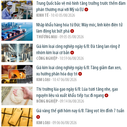
Trung Quốc bảo vệ mô hình tăng trưởng trước thềm đàm
phán thương mại với Mỹ và EU
KINH TẾ
- 10:43 05/08/2026
Nhập khẩu hàng hóa từ Đức: Máy móc, linh kiện điện tử
làm động lực bứt phá
THƯƠNG MẠI
- 09:05 05/08/2026
Giá kim loại công nghiệp ngày 6/8: Đà tăng lan rộng ở
nhóm kim loại cơ bản
CÔNG NGHIỆP
- 10:59 06/08/2026
Giá kim loại công nghiệp ngày 6/8: Tăng giảm đan xen,
xu hướng phân hóa duy trì
KIM LOẠI
- 10:47 06/08/2026
Thị trường lúa gạo ngày 6/8: Lúa tươi tăng nhẹ, gạo
nguyên liệu và xuất khẩu tiếp tục đi ngang
NÔNG NGHIỆP
- 09:14 06/08/2026
Giá vàng thế giới hôm nay 6/8: Tăng vọt lên đỉnh 7 tuần
KIM LOẠI
- 09:06 06/08/2026