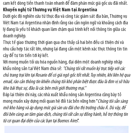
cam kết dòng tiền thanh toán nhanh để đàm phán mức giá gốc ưu đãi nhất.
Khuyến nghị từ Thương vụ Việt Nam tại Argentina
Dưới góc độ nghiên cứu từ thực địa và công tác giám sát địa bàn, Thương vụ
Việt Nam tại Argentina nhận định rằng rào cản ngôn ngữ và khoảng cách địa
lý đang là yếu tố khách quan làm chậm quá trình kết nối thông tin giữa các
doanh nghiệp.
Thực tế giao thương thời gian qua cho thấy cả hai bên đều có thiện chí và
nhu cầu hợp tác rất lớn, nhưng lại đang cần một kênh xác thực thông tin tin
cậy để tự tin tiến tới ký kết.
Với mong muốn tối ưu hóa nguồn hàng, đại diện một doanh nghiệp nhập
khẩu nông sản tại Việt Nam chia sẻ:
"Chúng tôi rất muốn ký trực tiếp với các
chủ trang trại lớn tại Rosario để có giá ngô gốc tốt nhất. Tuy nhiên, khi liên hệ qua
email, rào cản thông tin khiến chúng tôi khó phân biệt được đâu là đơn vị sở hữu
kho bãi thực sự, đâu là các bên môi giới thương mại."
Đáp lại thiện chí này, các nhà xuất khẩu nông sản Argentina cũng bày tỏ
mong muốn xây dựng mối quan hệ đối tác bền vững hơn "
Chúng tôi sẵn sàng
mở kho hàng và áp dụng mức giá sàn ưu đãi cho thị trường châu Á. Dù vậy, để
đôi bên cùng an tâm giao dịch, chúng tôi rất cần sự đồng hành, hỗ trợ thông tin
từ cơ quan đại diện của các bạn tại Buenos Aires
".