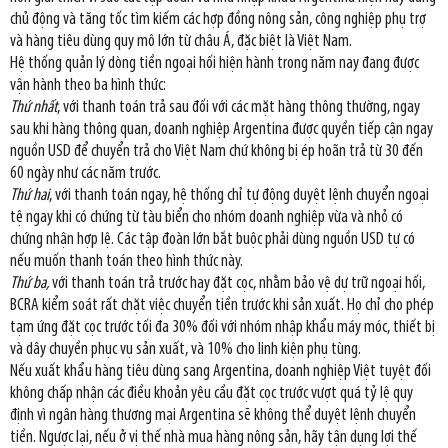
chủ động và tăng tốc tìm kiếm các hợp đồng nông sản, công nghiệp phụ trợ
và hàng tiêu dùng quy mô lớn từ châu Á, đặc biệt là Việt Nam.
Hệ thống quản lý dòng tiền ngoại hối hiện hành trong năm nay đang được
vận hành theo ba hình thức:
Thứ nhất
, với thanh toán trả sau đối với các mặt hàng thông thường, ngay
sau khi hàng thông quan, doanh nghiệp Argentina được quyền tiếp cận ngay
nguồn USD để chuyển trả cho Việt Nam chứ không bị ép hoãn trả từ 30 đến
60 ngày như các năm trước.
Thứ hai
, với thanh toán ngay, hệ thống chỉ tự động duyệt lệnh chuyển ngoại
tệ ngay khi có chứng từ tàu biển cho nhóm doanh nghiệp vừa và nhỏ có
chứng nhận hợp lệ. Các tập đoàn lớn bắt buộc phải dùng nguồn USD tự có
nếu muốn thanh toán theo hình thức này.
Thứ ba,
với thanh toán trả trước hay đặt cọc, nhằm bảo vệ dự trữ ngoại hối,
BCRA kiểm soát rất chặt việc chuyển tiền trước khi sản xuất. Họ chỉ cho phép
tạm ứng đặt cọc trước tối đa 30% đối với nhóm nhập khẩu máy móc, thiết bị
và dây chuyền phục vụ sản xuất, và 10% cho linh kiện phụ tùng.
Nếu xuất khẩu hàng tiêu dùng sang Argentina, doanh nghiệp Việt tuyệt đối
không chấp nhận các điều khoản yêu cầu đặt cọc trước vượt quá tỷ lệ quy
định vì ngân hàng thương mại Argentina sẽ không thể duyệt lệnh chuyển
tiền. Ngược lại, nếu ở vị thế nhà mua hàng nông sản, hãy tận dụng lợi thế