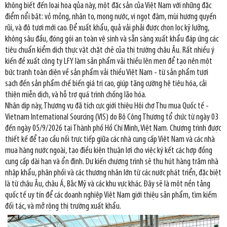
không biết đến loại hoa qủa này, một đặc sản của Việt Nam với những đặc
điểm nổi bật: vỏ mỏng, nhân to, mọng nước, vị ngọt đậm, mùi hương quyến
rũi, và độ tươi mới cao. Để xuất khẩu, quả vải phải được chọn lọc kỹ lưỡng,
không sâu đầu, đóng gói an toàn vệ sinh và sẵn sàng xuất khẩu đáp ứng các
tiêu chuẩn kiểm dịch thực vật chặt chẽ của thị trường châu Âu. Rất nhiều ý
kiến đề xuất công ty LFY làm sản phẩm vải thiều lên men để tạo nên một
bức tranh toàn diện về sản phẩm vải thiều Việt Nam - từ sản phẩm tươi
sạch đến sản phẩm chế biến giá trị cao, giúp tăng cường hệ tiêu hóa, cải
thiện miễn dịch, và hỗ trợ quá trình chống lão hóa.
Nhân dịp này, Thương vụ đã tích cực giới thiệu Hội chợ Thu mua Quốc tế -
Vietnam International Sourcing (VIS) do Bộ Công Thương tổ chức từ ngày 03
đến ngày 05/9/2026 tại Thành phố Hồ Chí Minh, Việt Nam. Chương trình được
thiết kế để tạo cầu nối trực tiếp giữa các nhà cung cấp Việt Nam và các nhà
mua hàng nước ngoài, tạo điều kiện thuận lợi cho việc ký kết các hợp đồng
cung cấp dài hạn và ổn định. Dự kiến chương trình sẽ thu hút hàng trăm nhà
nhập khẩu, phân phối và các thương nhân lớn từ các nước phát triển, đặc biệt
là từ châu Âu, châu Á, Bắc Mỹ và các khu vực khác. Đây sẽ là một nền tảng
quốc tế uy tín để các doanh nghiệp Việt Nam giới thiệu sản phẩm, tìm kiếm
đối tác, và mở rộng thị trường xuất khẩu.