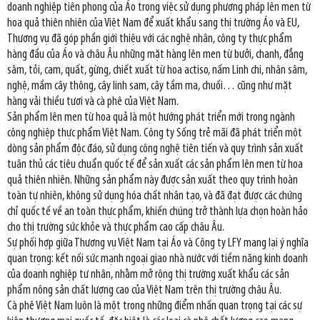
doanh nghiệp tiên phong của Áo trong việc sử dụng phương pháp lên men từ
hoa quả thiên nhiên của Việt Nam để xuất khẩu sang thị trường Áo và EU,
Thương vụ đã góp phần giới thiệu với các nghệ nhân, công ty thực phẩm
hàng đầu của Áo và châu Âu những mặt hàng lên men từ bưởi, chanh, đẳng
sâm, tỏi, cam, quất, gừng, chiết xuất từ hoa actiso, nấm Linh chi, nhân sâm,
nghệ, mầm cây thông, cây linh sam, cây tầm ma, chuối… cũng như mặt
hàng vải thiều tươi và cà phê của Việt Nam.
Sản phẩm lên men từ hoa quả là một hướng phát triển mới trong ngành
công nghiệp thực phẩm Việt Nam. Công ty Sống trẻ mãi đã phát triển một
dòng sản phẩm độc đáo, sử dụng công nghệ tiên tiến và quy trình sản xuất
tuân thủ các tiêu chuẩn quốc tế để sản xuất các sản phẩm lên men từ hoa
quả thiên nhiên. Những sản phẩm này được sản xuất theo quy trình hoàn
toàn tự nhiên, không sử dụng hóa chất nhân tạo, và đã đạt được các chứng
chỉ quốc tế về an toàn thực phẩm, khiến chúng trở thành lựa chọn hoàn hảo
cho thị trường sức khỏe và thực phẩm cao cấp châu Âu.
Sự phối hợp giữa Thương vụ Việt Nam tại Áo và Công ty LFY mang lại ý nghĩa
quan trọng: kết nối sức mạnh ngoại giao nhà nước với tiềm năng kinh doanh
của doanh nghiệp tư nhân, nhằm mở rộng thị trường xuất khẩu các sản
phẩm nông sản chất lượng cao của Việt Nam trên thị trường châu Âu.
Cà phê Việt Nam luôn là một trong những điểm nhấn quan trọng tại các sự