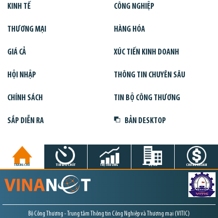
KINH TẾ
CÔNG NGHIỆP
THƯƠNG MẠI
HÀNG HÓA
GIÁ CẢ
XÚC TIẾN KINH DOANH
HỘI NHẬP
THÔNG TIN CHUYÊN SÂU
CHÍNH SÁCH
TIN BỘ CÔNG THƯƠNG
SẮP DIỄN RA
BẢN DESKTOP
TRANG CHỦ
TIN GIỜ CHÓT
THỊ TRƯỜNG
DỰ ÁN
CHỨNG KHOÁN
Bộ Công Thương - Trung tâm Thông tin Công Nghiệp và Thương mại (VITIC)