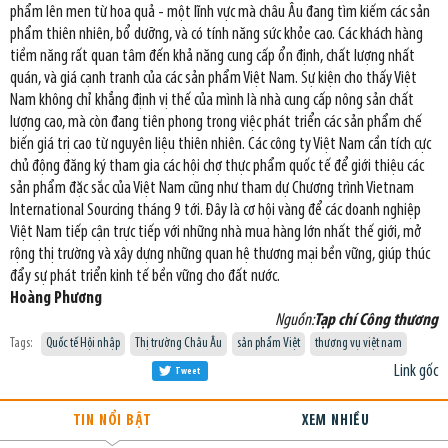
phẩm lên men từ hoa quả - một lĩnh vực mà châu Âu đang tìm kiếm các sản
phẩm thiên nhiên, bổ dưỡng, và có tính năng sức khỏe cao. Các khách hàng
tiềm năng rất quan tâm đến khả năng cung cấp ổn định, chất lượng nhất
quán, và giá cạnh tranh của các sản phẩm Việt Nam. Sự kiện cho thấy Việt
Nam không chỉ khẳng định vị thế của mình là nhà cung cấp nông sản chất
lượng cao, mà còn đang tiên phong trong việc phát triển các sản phẩm chế
biến giá trị cao từ nguyên liệu thiên nhiên. Các công ty Việt Nam cần tích cực
chủ động đăng ký tham gia các hội chợ thực phẩm quốc tế để giới thiệu các
sản phẩm đặc sắc của Việt Nam cũng như tham dự Chương trình Vietnam
International Sourcing tháng 9 tới. Đây là cơ hội vàng để các doanh nghiệp
Việt Nam tiếp cận trực tiếp với những nhà mua hàng lớn nhất thế giới, mở
rộng thị trường và xây dựng những quan hệ thương mại bền vững, giúp thúc
đẩy sự phát triển kinh tế bền vững cho đất nước.
Hoàng Phương
Nguồn:
Tạp chí Công thương
Tags:
Quốc tế Hội nhập
Thị trường Châu Âu
sản phẩm Việt
thương vụ việt nam
Link gốc
Tweet
TIN NỔI BẬT
XEM NHIỀU