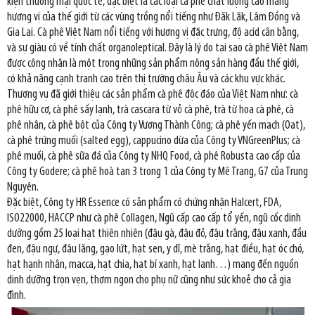
kiện thương mại quốc tế, đặc biệt là các loại cà phê chất lượng cao mang
hương vị của thế giới từ các vùng trồng nổi tiếng như Đăk Lăk, Lâm Đồng và
Gia Lai. Cà phê Việt Nam nổi tiếng với hương vị đặc trưng, độ acid cân bằng,
và sự giàu có về tính chất organoleptical. Đây là lý do tại sao cà phê Việt Nam
được công nhận là một trong những sản phẩm nông sản hàng đầu thế giới,
có khả năng cạnh tranh cao trên thị trường châu Âu và các khu vực khác.
Thương vụ đã giới thiệu các sản phẩm cà phê độc đáo của Việt Nam như: cà
phê hữu cơ, cà phê sấy lạnh, trà cascara từ vỏ cà phê, trà từ hoa cà phê, cà
phê nhân, cà phê bột của Công ty Vương Thành Công; cà phê yến mạch (Oat),
cà phê trứng muối (salted egg), cappucino dừa của Công ty VNGreenPlus; cà
phê muối, cà phê sữa đá của Công ty NHQ Food, cà phê Robusta cao cấp của
Công ty Godere; cà phê hoà tan 3 trong 1 của Công ty Mê Trang, G7 của Trung
Nguyên.
Đặc biệt, Công ty HR Essence có sản phẩm có chứng nhận Halcert, FDA,
ISO22000, HACCP như cà phê Collagen, Ngũ cấp cao cấp tổ yến, ngũ cốc dinh
dưỡng gồm 25 loại hạt thiên nhiên (đậu gà, đậu đỏ, đậu trắng, đậu xanh, đầu
đen, đậu ngự, đậu lăng, gạo lứt, hạt sen, y dĩ, mè trắng, hạt điều, hạt óc chó,
hạt hạnh nhân, macca, hạt chia, hạt bí xanh, hạt lanh…) mang đến nguồn
dinh dưỡng trọn vẹn, thơm ngon cho phụ nữ cũng như sức khoẻ cho cả gia
đình.