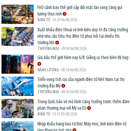
FAO cảnh báo thế giới sắp đối mặt làn sóng tăng giá
lương thực mới
KINH TẾ
- 10:29 06/08/2026
Xuất khẩu điện thoại và linh kiện duy trì đà tăng trưởng
nhờ nhu cầu tiêu thụ điện tử phục hồi tại nhiều thị
trường lớn
THƯƠNG MẠI
- 09:06 06/08/2026
Giá dầu thế giới hôm nay 6/8: Giằng co theo biên độ hẹp
NĂNG LƯỢNG
- 08:58 06/08/2026
Triển vọng tích cực của ngành điện tử Việt Nam tại thị
trường Bắc Mỹ
THƯƠNG MẠI
- 08:30 04/08/2026
Trung Quốc bảo vệ mô hình tăng trưởng trước thềm đàm
phán thương mại với Mỹ và EU
KINH TẾ
- 10:43 05/08/2026
Nhập khẩu hàng hóa từ Đức: Máy móc, linh kiện điện tử
làm động lực bứt phá