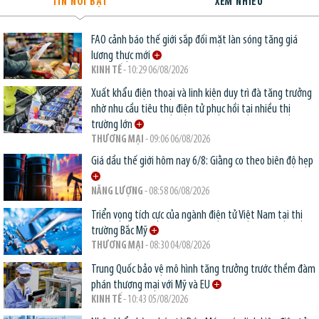
TIN NỔI BẬT
XEM NHIỀU
FAO cảnh báo thế giới sắp đối mặt làn sóng tăng giá
lương thực mới
KINH TẾ
- 10:29 06/08/2026
Xuất khẩu điện thoại và linh kiện duy trì đà tăng trưởng
nhờ nhu cầu tiêu thụ điện tử phục hồi tại nhiều thị
trường lớn
THƯƠNG MẠI
- 09:06 06/08/2026
Giá dầu thế giới hôm nay 6/8: Giằng co theo biên độ hẹp
NĂNG LƯỢNG
- 08:58 06/08/2026
Triển vọng tích cực của ngành điện tử Việt Nam tại thị
trường Bắc Mỹ
THƯƠNG MẠI
- 08:30 04/08/2026
Trung Quốc bảo vệ mô hình tăng trưởng trước thềm đàm
phán thương mại với Mỹ và EU
KINH TẾ
- 10:43 05/08/2026