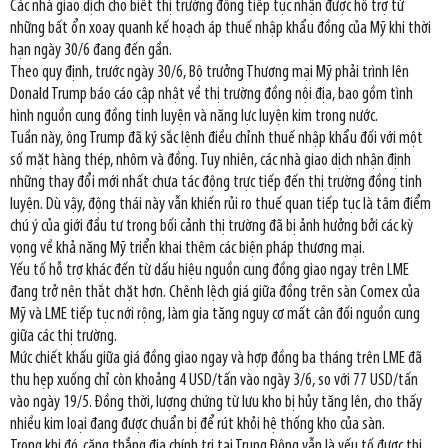
Các nhà giao dịch cho biết thị trường đồng tiếp tục nhận được hỗ trợ từ
những bất ổn xoay quanh kế hoạch áp thuế nhập khẩu đồng của Mỹ khi thời
hạn ngày 30/6 đang đến gần.
Theo quy định, trước ngày 30/6, Bộ trưởng Thương mại Mỹ phải trình lên
Donald Trump báo cáo cập nhật về thị trường đồng nội địa, bao gồm tình
hình nguồn cung đồng tinh luyện và năng lực luyện kim trong nước.
Tuần này, ông Trump đã ký sắc lệnh điều chỉnh thuế nhập khẩu đối với một
số mặt hàng thép, nhôm và đồng. Tuy nhiên, các nhà giao dịch nhận định
những thay đổi mới nhất chưa tác động trực tiếp đến thị trường đồng tinh
luyện. Dù vậy, động thái này vẫn khiến rủi ro thuế quan tiếp tục là tâm điểm
chú ý của giới đầu tư trong bối cảnh thị trường đã bị ảnh hưởng bởi các kỳ
vọng về khả năng Mỹ triển khai thêm các biện pháp thương mại.
Yếu tố hỗ trợ khác đến từ dấu hiệu nguồn cung đồng giao ngay trên LME
đang trở nên thắt chặt hơn. Chênh lệch giá giữa đồng trên sàn Comex của
Mỹ và LME tiếp tục nới rộng, làm gia tăng nguy cơ mất cân đối nguồn cung
giữa các thị trường.
Mức chiết khấu giữa giá đồng giao ngay và hợp đồng ba tháng trên LME đã
thu hẹp xuống chỉ còn khoảng 4 USD/tấn vào ngày 3/6, so với 77 USD/tấn
vào ngày 19/5. Đồng thời, lượng chứng từ lưu kho bị hủy tăng lên, cho thấy
nhiều kim loại đang được chuẩn bị để rút khỏi hệ thống kho của sàn.
Trong khi đó, căng thẳng địa chính trị tại Trung Đông vẫn là yếu tố được thị