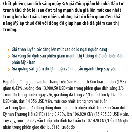
Chốt phiên giao dịch sáng ngày 3/6 giá đồng giảm khi nhà đầu tư
tranh thủ chốt lời sau đợt tăng mạnh đưa giá lên mức cao nhất
trong hơn hai tuần. Tuy nhiên, những bất ổn liên quan đến khả
năng Mỹ áp thuế đối với đồng đã giúp hạn chế đà giảm của thị
trường.
Giá than luyện cốc tăng lên mức cao do lo ngại nguồn cung
Giá vàng ổn định sau phiên giảm mạnh, thị trường chờ diễn biến đàm
phán Mỹ - Iran
Giá quặng sắt giảm do lợi nhuận và nhu cầu ngành thép suy yếu
Hợp đồng đồng giao sau ba tháng trên Sàn Giao dịch Kim loại London (LME)
giảm 0,43%, xuống còn 13.980,50 USD/tấn trong phiên giao dịch sáng 3/6.
Trước đó trong phiên ngày 2/6, giá đồng đã tăng vượt mốc tâm lý 14.000
USD/tấn, đạt 14.056 USD/tấn, mức cao nhất trong hơn hai tuần.
Tại Trung Quốc, hợp đồng đồng được giao dịch nhiều nhất trên Sàn Giao dịch
Kỳ hạn Thượng Hải (SHFE) tăng 0,78%, lên 106.820 CNY (15.785,90 USD)/tấn.
Tuy vậy, mức giá này vẫn thấp hơn đỉnh ba tuần là 107.420 CNY/tấn được ghi
nhận trong phiên giao dịch buổi tối trước đó.