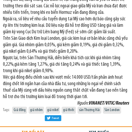
trường theo dõi sát sao. Các nỗ lực ngoại giao giữa Mỹ và Iran chưa đạt được
nhiều tiến triển, trong khi eo biển Hormuz vẫn đang đóng cửa.
Ngoài ra, số liệu về nhu cầu tuyển dụng tại Mỹ cao hơn dự báo cũng gây sức
ép lên thị trường kim loại. Dữ liệu này đã hỗ trợ đồng USD tăng giá và làm
giảm kỳ vọng Cục Dự trữ Liên bang Mỹ (Fed) sẽ sớm cắt giảm lãi suất.
Trên Sàn Giao dịch Kim loại London, giá các kim loại cơ bản khác cũng chủ yếu
giảm giá. Giá nhôm giảm 0,05%, giá kẽm giảm 0,19%, giá chì giảm 0,32%,
giá nikel giảm 0,64% và giá thiếc giảm 0,20%.
Ngược lại, trên Sàn Thượng Hải, diễn biến khá tích cực khi giá nhôm tăng
0,22%,giá kẽm tăng 1,27%, giá chì tăng 0,24% và giá thiếc tăng 1,39%,
trong khi giá nikel giảm 0,98%.
Việc giá đồng điều chỉnh sau khi vượt mốc 14.000 USD/tấn phản ánh hoạt
động chốt lời ngắn hạn của nhà đầu tư, song những lo ngại về chính sách
thuế của Mỹ cùng với dấu hiệu nguồn cung thắt chặt vẫn đang tạo nền tảng
hỗ trợ cho thị trường kim loại đỏ trong thời gian tới.
Nguồn:
VINANET/VITIC/Reuters
Tags:
Giá đồng
giá nhôm
giá nikel
giá thiếc
sàn Thượng Hải
Sàn London
Tweet