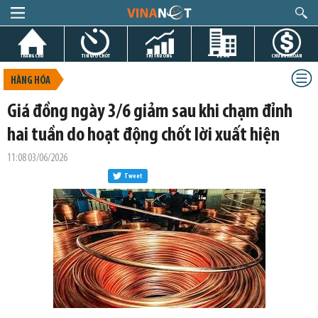
TRANG CHỦ
TIN GIỜ CHÓT
THỊ TRƯỜNG
DỰ ÁN
CHỨNG KHOÁN
HÀNG HÓA
Giá đồng ngày 3/6 giảm sau khi chạm đỉnh
hai tuần do hoạt động chốt lời xuất hiện
11:08 03/06/2026
Tweet