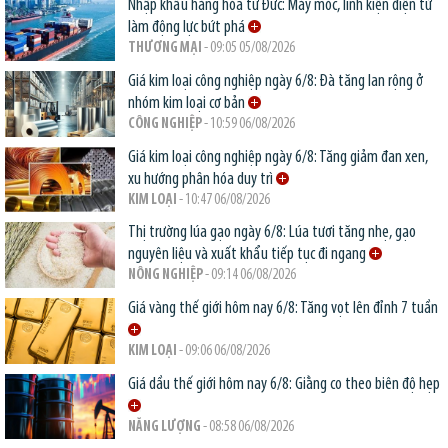
Nhập khẩu hàng hóa từ Đức: Máy móc, linh kiện điện tử
làm động lực bứt phá
THƯƠNG MẠI
- 09:05 05/08/2026
Giá kim loại công nghiệp ngày 6/8: Đà tăng lan rộng ở
nhóm kim loại cơ bản
CÔNG NGHIỆP
- 10:59 06/08/2026
Giá kim loại công nghiệp ngày 6/8: Tăng giảm đan xen,
xu hướng phân hóa duy trì
KIM LOẠI
- 10:47 06/08/2026
Thị trường lúa gạo ngày 6/8: Lúa tươi tăng nhẹ, gạo
nguyên liệu và xuất khẩu tiếp tục đi ngang
NÔNG NGHIỆP
- 09:14 06/08/2026
Giá vàng thế giới hôm nay 6/8: Tăng vọt lên đỉnh 7 tuần
KIM LOẠI
- 09:06 06/08/2026
Giá dầu thế giới hôm nay 6/8: Giằng co theo biên độ hẹp
NĂNG LƯỢNG
- 08:58 06/08/2026