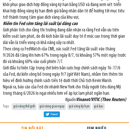
khôi phục giao dịch hợp đồng vàng kỳ hạn bằng USD và đang xem xét triển
khai hợp đồng vàng kỳ hạn định giá bằng nhân dân tệ để hướng tới mục tiêu
trở thành trung tâm giao dịch vàng của khu vực.
Niềm tin Fed sớm tăng lãi suất lại dâng cao
Giới phân tích cho rằng thị trường đang dần nhận ra rằng Fed vẫn ưu tiên
kiểm soát lạm phát, do đó kịch bản lãi suất duy trì ở mức cao trong thời gian
dài vẫn là triển vọng có khả năng xảy ra nhất.
Theo công cụ FedWatch của CME, xác suất Fed tăng lãi suất vào tháng
9/2026 đã tăng lên hơn 67% trong ngày 8/7, từ khoảng 57% một ngày trước
đó và khoảng 60% vào cuối phiên 7/7.
Giới đầu tư hiện tập trung chờ biên bản cuộc họp chính sách ngày 16-17/6
của Fed, dự kiến công bố trong ngày 9/7 (giờ Việt Nam), nhằm tìm thêm tín
hiệu về định hướng chính sách tiền tệ dưới thời Chủ tịch Kevin Warsh.
Ngoài ra, báo cáo của Fed chi nhánh New York cho thấy người tiêu dùng Mỹ
trong tháng 6/2026 lo ngại nhiều hơn về áp lực lạm phát ngắn hạn.
Nguồn:
Vinanet/VITIC (Theo Reuters)
Tags:
giá vàng thế giới
giá vàng giao ngay
giá vàng kỳ hạn
giá bạc
Tweet
TIN NỔI BẬT
XEM NHIỀU