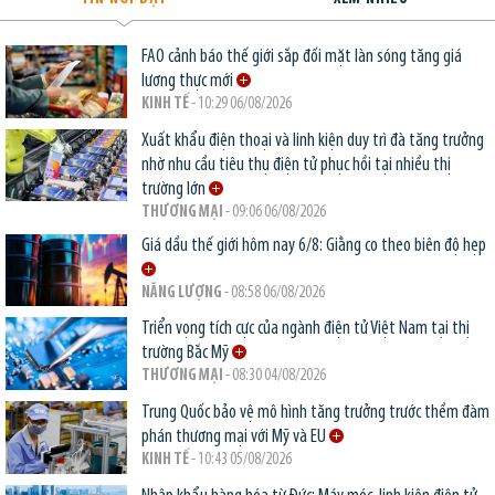
FAO cảnh báo thế giới sắp đối mặt làn sóng tăng giá
lương thực mới
KINH TẾ
- 10:29 06/08/2026
Xuất khẩu điện thoại và linh kiện duy trì đà tăng trưởng
nhờ nhu cầu tiêu thụ điện tử phục hồi tại nhiều thị
trường lớn
THƯƠNG MẠI
- 09:06 06/08/2026
Giá dầu thế giới hôm nay 6/8: Giằng co theo biên độ hẹp
NĂNG LƯỢNG
- 08:58 06/08/2026
Triển vọng tích cực của ngành điện tử Việt Nam tại thị
trường Bắc Mỹ
THƯƠNG MẠI
- 08:30 04/08/2026
Trung Quốc bảo vệ mô hình tăng trưởng trước thềm đàm
phán thương mại với Mỹ và EU
KINH TẾ
- 10:43 05/08/2026