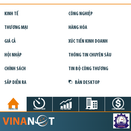
KINH TẾ
CÔNG NGHIỆP
THƯƠNG MẠI
HÀNG HÓA
GIÁ CẢ
XÚC TIẾN KINH DOANH
HỘI NHẬP
THÔNG TIN CHUYÊN SÂU
CHÍNH SÁCH
TIN BỘ CÔNG THƯƠNG
SẮP DIỄN RA
BẢN DESKTOP
TRANG CHỦ
TIN GIỜ CHÓT
THỊ TRƯỜNG
DỰ ÁN
CHỨNG KHOÁN