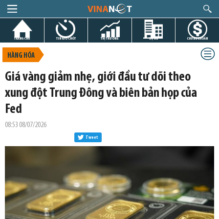
TRANG CHỦ
TIN GIỜ CHÓT
THỊ TRƯỜNG
DỰ ÁN
CHỨNG KHOÁN
HÀNG HÓA
Giá vàng giảm nhẹ, giới đầu tư dõi theo
xung đột Trung Đông và biên bản họp của
Fed
08:53 08/07/2026
Tweet