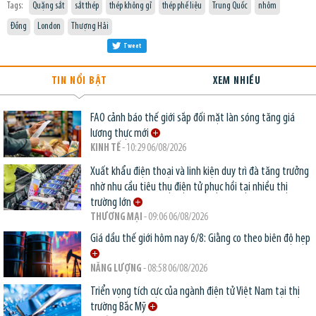
Tags:
Quặng sắt
sắt thép
thép không gỉ
thép phế liệu
Trung Quốc
nhôm
Đồng
London
Thượng Hải
Tweet
TIN NỔI BẬT
XEM NHIỀU
FAO cảnh báo thế giới sắp đối mặt làn sóng tăng giá
lương thực mới
KINH TẾ
- 10:29 06/08/2026
Xuất khẩu điện thoại và linh kiện duy trì đà tăng trưởng
nhờ nhu cầu tiêu thụ điện tử phục hồi tại nhiều thị
trường lớn
THƯƠNG MẠI
- 09:06 06/08/2026
Giá dầu thế giới hôm nay 6/8: Giằng co theo biên độ hẹp
NĂNG LƯỢNG
- 08:58 06/08/2026
Triển vọng tích cực của ngành điện tử Việt Nam tại thị
trường Bắc Mỹ