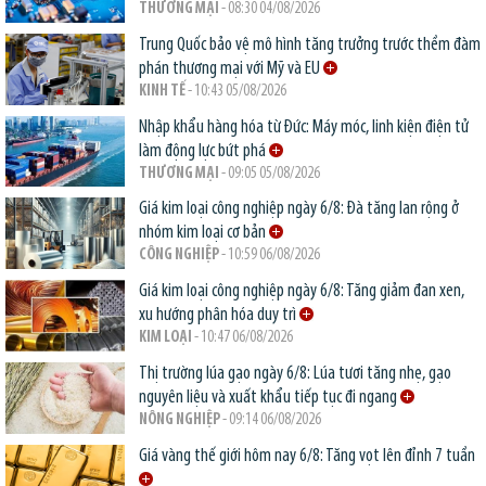
THƯƠNG MẠI
- 08:30 04/08/2026
Trung Quốc bảo vệ mô hình tăng trưởng trước thềm đàm
phán thương mại với Mỹ và EU
KINH TẾ
- 10:43 05/08/2026
Nhập khẩu hàng hóa từ Đức: Máy móc, linh kiện điện tử
làm động lực bứt phá
THƯƠNG MẠI
- 09:05 05/08/2026
Giá kim loại công nghiệp ngày 6/8: Đà tăng lan rộng ở
nhóm kim loại cơ bản
CÔNG NGHIỆP
- 10:59 06/08/2026
Giá kim loại công nghiệp ngày 6/8: Tăng giảm đan xen,
xu hướng phân hóa duy trì
KIM LOẠI
- 10:47 06/08/2026
Thị trường lúa gạo ngày 6/8: Lúa tươi tăng nhẹ, gạo
nguyên liệu và xuất khẩu tiếp tục đi ngang
NÔNG NGHIỆP
- 09:14 06/08/2026
Giá vàng thế giới hôm nay 6/8: Tăng vọt lên đỉnh 7 tuần