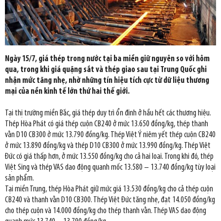
Ngày 15/7, giá thép trong nước tại ba miền giữ nguyên so với hôm
qua, trong khi giá quặng sắt và thép giao sau tại Trung Quốc ghi
nhận mức tăng nhẹ, nhờ những tín hiệu tích cực từ dữ liệu thương
mại của nền kinh tế lớn thứ hai thế giới.
Tại thị trường miền Bắc, giá thép duy trì ổn định ở hầu hết các thương hiệu.
Thép Hòa Phát có giá thép cuộn CB240 ở mức 13.650 đồng/kg, thép thanh
vằn D10 CB300 ở mức 13.790 đồng/kg. Thép Việt Ý niêm yết thép cuộn CB240
ở mức 13.890 đồng/kg và thép D10 CB300 ở mức 13.990 đồng/kg. Thép Việt
Đức có giá thấp hơn, ở mức 13.550 đồng/kg cho cả hai loại. Trong khi đó, thép
Việt Sing và thép VAS dao động quanh mốc 13.580 – 13.740 đồng/kg tùy loại
sản phẩm.
Tại miền Trung, thép Hòa Phát giữ mức giá 13.530 đồng/kg cho cả thép cuộn
CB240 và thanh vằn D10 CB300. Thép Việt Đức tăng nhẹ, đạt 14.050 đồng/kg
cho thép cuộn và 14.000 đồng/kg cho thép thanh vằn. Thép VAS dao động