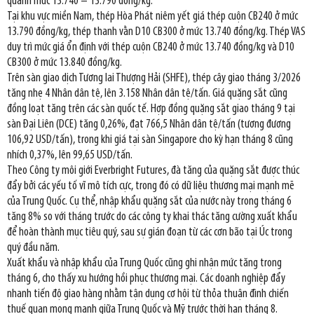
quanh mức 13.740 – 13.790 đồng/kg.
Tại khu vực miền Nam, thép Hòa Phát niêm yết giá thép cuộn CB240 ở mức
13.790 đồng/kg, thép thanh vằn D10 CB300 ở mức 13.740 đồng/kg. Thép VAS
duy trì mức giá ổn định với thép cuộn CB240 ở mức 13.740 đồng/kg và D10
CB300 ở mức 13.840 đồng/kg.
Trên sàn giao dịch Tương lai Thượng Hải (SHFE), thép cây giao tháng 3/2026
tăng nhẹ 4 Nhân dân tệ, lên 3.158 Nhân dân tệ/tấn. Giá quặng sắt cũng
đồng loạt tăng trên các sàn quốc tế. Hợp đồng quặng sắt giao tháng 9 tại
sàn Đại Liên (DCE) tăng 0,26%, đạt 766,5 Nhân dân tệ/tấn (tương đương
106,92 USD/tấn), trong khi giá tại sàn Singapore cho kỳ hạn tháng 8 cũng
nhích 0,37%, lên 99,65 USD/tấn.
Theo Công ty môi giới Everbright Futures, đà tăng của quặng sắt được thúc
đẩy bởi các yếu tố vĩ mô tích cực, trong đó có dữ liệu thương mại mạnh mẽ
của Trung Quốc. Cụ thể, nhập khẩu quặng sắt của nước này trong tháng 6
tăng 8% so với tháng trước do các công ty khai thác tăng cường xuất khẩu
để hoàn thành mục tiêu quý, sau sự gián đoạn từ các cơn bão tại Úc trong
quý đầu năm.
Xuất khẩu và nhập khẩu của Trung Quốc cũng ghi nhận mức tăng trong
tháng 6, cho thấy xu hướng hồi phục thương mại. Các doanh nghiệp đẩy
nhanh tiến độ giao hàng nhằm tận dụng cơ hội từ thỏa thuận đình chiến
thuế quan mong manh giữa Trung Quốc và Mỹ trước thời hạn tháng 8.