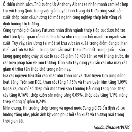
Ở chiều chính sách, Thủ tướng Úc Anthony Albanese nhấn mạnh cam kết hợp
tác với Trung Quốc trong việc giải quyết tình trạng dư thừa công suất sản
xuất thép toàn cầu, hướng tới một ngành công nghiệp thép bền vững và
định hướng thị trường.
Công ty môi giới Galaxy Futures nhận định ngành thép tiếp tục được hỗ trợ
nhờ tâm lý lạc quan của nhà đầu tư và nhu cầu phục hồi mạnh từ ngành sản
xuất. Tuy vậy, sản lượng tại một số khu vực sản xuất trọng điểm đang bị hạn
chế. Tại tỉnh Hà Bắc – trung tâm sản xuất thép lớn nhất Trung Quốc – sản
lượng gang nóng chảy từ các lò cao đã giảm 10.400 tấn so với tháng trước, do
các biện pháp bảo vệ môi trường. Tỉnh Sơn Tây cũng yêu cầu các nhà máy cắt
giảm 6 triệu tấn thép thô trong năm nay.
Giá các nguyên liệu đầu vào khác như than cốc và than luyện kim cũng đồng
loạt tăng. Trên sàn DCE, than cốc tăng 1,15% và than luyện kim tăng 1,09%.
Ngoài ra, các chỉ số thép chủ chốt trên sàn Thượng Hải cũng tăng nhẹ: thép
cây tăng 0,16%, thép cuộn cán nóng tăng 0,09%, thép dây tăng 1,1%; riêng
thép không gỉ giảm 0,24%.
Nhìn chung, thị trường thép trong và ngoài nước đang giữ đà ổn định với xu
hướng tăng nhẹ, phản ánh kỳ vọng phục hồi sản xuất và thương mại trong
thời gian tới.
Nguồn:
Vinanet/VITIC