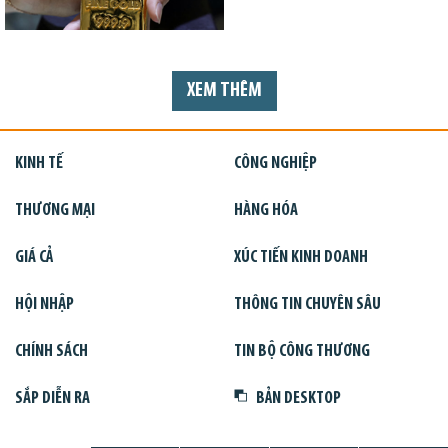
XEM THÊM
KINH TẾ
CÔNG NGHIỆP
THƯƠNG MẠI
HÀNG HÓA
GIÁ CẢ
XÚC TIẾN KINH DOANH
HỘI NHẬP
THÔNG TIN CHUYÊN SÂU
CHÍNH SÁCH
TIN BỘ CÔNG THƯƠNG
SẮP DIỄN RA
BẢN DESKTOP